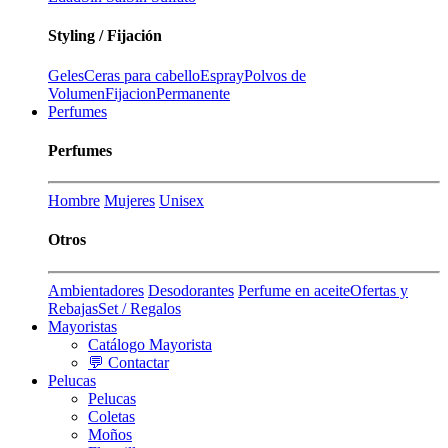
Styling / Fijación
Geles
Ceras para cabello
Espray
Polvos de
Volumen
Fijacion
Permanente
Perfumes
Perfumes
Hombre
Mujeres
Unisex
Otros
Ambientadores
Desodorantes
Perfume en aceite
Ofertas y
Rebajas
Set / Regalos
Mayoristas
Catálogo Mayorista
💬 Contactar
Pelucas
Pelucas
Coletas
Moños