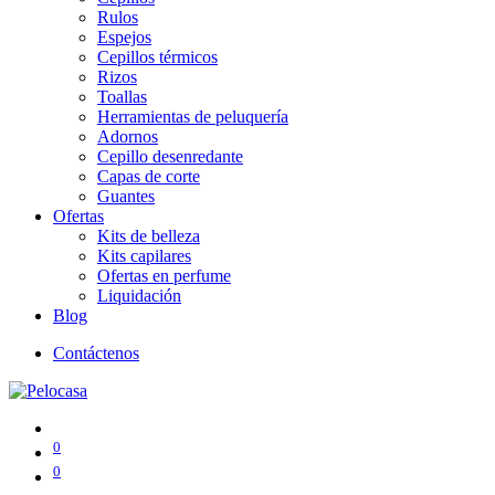
Rulos
Espejos
Cepillos térmicos
Rizos
Toallas
Herramientas de peluquería
Adornos
Cepillo desenredante
Capas de corte
Guantes
Ofertas
Kits de belleza
Kits capilares
Ofertas en perfume
Liquidación
Blog
Contáctenos
0
0