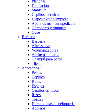
Planchas
Depilación
Manicura
Cepillos eléctricos
Dispositivo de limpieza
Aparatos manicura/pedicura
Cortadoras y trimmers
Otros
Barberia
Barberia
After-shave
Voluminizadores
Aceite para barba
Champú para barba
Tijeras
Accesorios
Peines
Cepillos
Rulos
Espejos
Cepillos térmicos
Rizos
Toallas
Herramientas de peluquería
Adornos