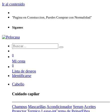
Ir al contenido
"Pagina en Constuccion, Puedes Comprar con Normalidad"
Síganos
0
Mi cesta
0
Lista de deseos
Identificarse
Cabello
Cuidado capilar
Champus
Mascarillas
Acondicionador
Serum
Aceites
Protector Termico
Leave-in
Crema de Peinar
Fibra