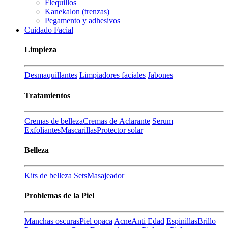
Flequillos
Kanekalon (trenzas)
Pegamento y adhesivos
Cuidado Facial
Limpieza
Desmaquillantes
Limpiadores faciales
Jabones
Tratamientos
Cremas de belleza
Cremas de Aclarante
Serum
Exfoliantes
Mascarillas
Protector solar
Belleza
Kits de belleza
Sets
Masajeador
Problemas de la Piel
Manchas oscuras
Piel opaca
Acne
Anti Edad
Espinillas
Brillo