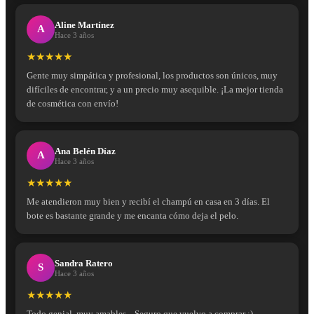
Aline Martínez
A
Hace 3 años
★★★★★
Gente muy simpática y profesional, los productos son únicos, muy
difíciles de encontrar, y a un precio muy asequible. ¡La mejor tienda
de cosmética con envío!
Ana Belén Díaz
A
Hace 3 años
★★★★★
Me atendieron muy bien y recibí el champú en casa en 3 días. El
bote es bastante grande y me encanta cómo deja el pelo.
Sandra Ratero
S
Hace 3 años
★★★★★
Todo genial, muy amables... Seguro que vuelvo a comprar :)