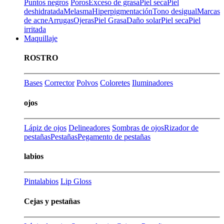
Puntos negros
Poros
Exceso de grasa
Piel seca
Piel
deshidratada
Melasma
Hiperpigmentación
Tono desigual
Marcas
de acne
Arrugas
Ojeras
Piel Grasa
Daño solar
Piel seca
Piel
irritada
Maquillaje
ROSTRO
Bases
Corrector
Polvos
Coloretes
Iluminadores
ojos
Lápiz de ojos
Delineadores
Sombras de ojos
Rizador de
pestañas
Pestañas
Pegamento de pestañas
labios
Pintalabios
Lip Gloss
Cejas y pestañas