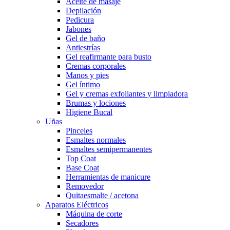
Aceite de masaje
Depilación
Pedicura
Jabones
Gel de baño
Antiestrías
Gel reafirmante para busto
Cremas corporales
Manos y pies
Gel íntimo
Gel y cremas exfoliantes y limpiadora
Brumas y lociones
Higiene Bucal
Uñas
Pinceles
Esmaltes normales
Esmaltes semipermanentes
Top Coat
Base Coat
Herramientas de manicure
Removedor
Quitaesmalte / acetona
Aparatos Eléctricos
Máquina de corte
Secadores