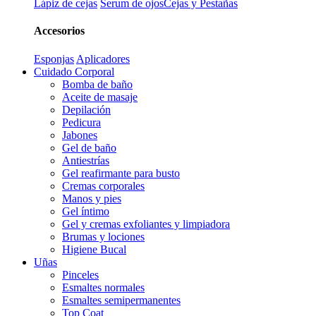
Lápiz de cejas
Serum de ojos
Cejas y Pestañas
Accesorios
Esponjas
Aplicadores
Cuidado Corporal
Bomba de baño
Aceite de masaje
Depilación
Pedicura
Jabones
Gel de baño
Antiestrías
Gel reafirmante para busto
Cremas corporales
Manos y pies
Gel íntimo
Gel y cremas exfoliantes y limpiadora
Brumas y lociones
Higiene Bucal
Uñas
Pinceles
Esmaltes normales
Esmaltes semipermanentes
Top Coat