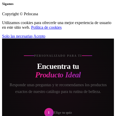
Síganos
Copyright © Pelocasa
Utilizamos cookies para ofrecerle una mejor experiencia de usuario
en este sitio web.
Política de cookies
Solo las necesarias
Acepto
PERSONALIZADO PARA TI
Encuentra tu
Producto Ideal
Responde unas preguntas y te recomendamos los productos
exactos de nuestro catálogo para tu rutina de belleza.
1
Elige tu quiz