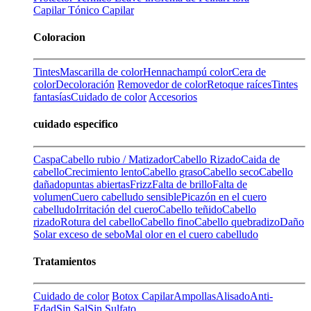
Capilar
Tónico Capilar
Coloracion
Tintes
Mascarilla de color
Henna
champú color
Cera de
color
Decoloración
Removedor de color
Retoque raíces
Tintes
fantasías
Cuidado de color
Accesorios
cuidado especifico
Caspa
Cabello rubio / Matizador
Cabello Rizado
Caida de
cabello
Crecimiento lento
Cabello graso
Cabello seco
Cabello
dañado
puntas abiertas
Frizz
Falta de brillo
Falta de
volumen
Cuero cabelludo sensible
Picazón en el cuero
cabelludo
Irritación del cuero
Cabello teñido
Cabello
rizado
Rotura del cabello
Cabello fino
Cabello quebradizo
Daño
Solar
exceso de sebo
Mal olor en el cuero cabelludo
Tratamientos
Cuidado de color
Botox Capilar
Ampollas
Alisado
Anti-
Edad
Sin Sal
Sin Sulfato