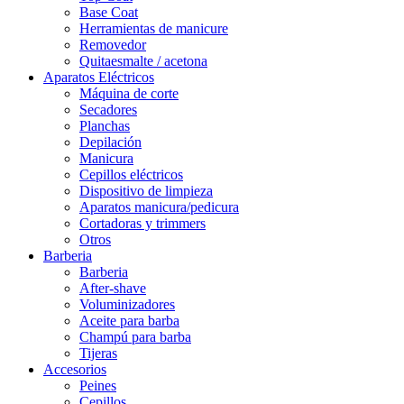
Base Coat
Herramientas de manicure
Removedor
Quitaesmalte / acetona
Aparatos Eléctricos
Máquina de corte
Secadores
Planchas
Depilación
Manicura
Cepillos eléctricos
Dispositivo de limpieza
Aparatos manicura/pedicura
Cortadoras y trimmers
Otros
Barberia
Barberia
After-shave
Voluminizadores
Aceite para barba
Champú para barba
Tijeras
Accesorios
Peines
Cepillos