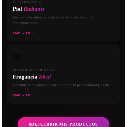
CUIDADO FACIAL
Piel
Radiante
Encuentra la rutina perfecta para tu tipo de piel y tus
preocupaciones.
EMPEZAR
→
🌸
PERFUMERÍA ORIENTAL
Fragancia
Ideal
Descubre la fragancia que mejor refleja tu personalidad y estilo.
EMPEZAR
→
DESCUBRIR MIS PRODUCTOS