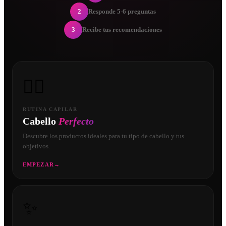
2
Responde 5-6 preguntas
3
Recibe tus recomendaciones
💇‍♀️
RUTINA CAPILAR
Cabello
Perfecto
Descubre los productos ideales para tu tipo de cabello y tus
objetivos.
EMPEZAR
→
✨