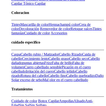
Capilar
Tónico Capilar
Coloracion
Tintes
Mascarilla de color
Henna
champú color
Cera de
color
Decoloración
Removedor de color
Retoque raíces
Tintes
fantasías
Cuidado de color
Accesorios
cuidado especifico
Caspa
Cabello rubio / Matizador
Cabello Rizado
Caida de
cabello
Crecimiento lento
Cabello graso
Cabello seco
Cabello
dañado
puntas abiertas
Frizz
Falta de brillo
Falta de
volumen
Cuero cabelludo sensible
Picazón en el cuero
cabelludo
Irritación del cuero
Cabello teñido
Cabello
rizado
Rotura del cabello
Cabello fino
Cabello quebradizo
Daño
Solar
exceso de sebo
Mal olor en el cuero cabelludo
Tratamientos
Cuidado de color
Botox Capilar
Ampollas
Alisado
Anti-
Edad
Sin Sal
Sin Sulfato