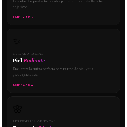
Descubre los productos ideales para tu tipo de cabello y tus
objetivos.
EMPEZAR
→
✨
CUIDADO FACIAL
Piel
Radiante
Encuentra la rutina perfecta para tu tipo de piel y tus
preocupaciones.
EMPEZAR
→
🌸
PERFUMERÍA ORIENTAL