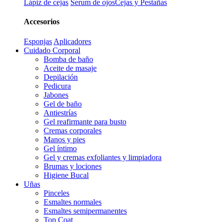
Lápiz de cejas
Serum de ojos
Cejas y Pestañas
Accesorios
Esponjas
Aplicadores
Cuidado Corporal
Bomba de baño
Aceite de masaje
Depilación
Pedicura
Jabones
Gel de baño
Antiestrías
Gel reafirmante para busto
Cremas corporales
Manos y pies
Gel íntimo
Gel y cremas exfoliantes y limpiadora
Brumas y lociones
Higiene Bucal
Uñas
Pinceles
Esmaltes normales
Esmaltes semipermanentes
Top Coat