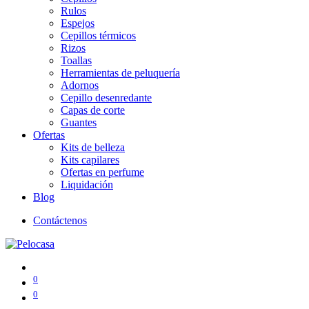
Rulos
Espejos
Cepillos térmicos
Rizos
Toallas
Herramientas de peluquería
Adornos
Cepillo desenredante
Capas de corte
Guantes
Ofertas
Kits de belleza
Kits capilares
Ofertas en perfume
Liquidación
Blog
Contáctenos
0
0