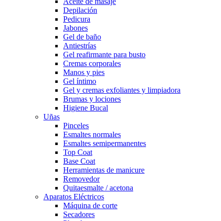
Aceite de masaje
Depilación
Pedicura
Jabones
Gel de baño
Antiestrías
Gel reafirmante para busto
Cremas corporales
Manos y pies
Gel íntimo
Gel y cremas exfoliantes y limpiadora
Brumas y lociones
Higiene Bucal
Uñas
Pinceles
Esmaltes normales
Esmaltes semipermanentes
Top Coat
Base Coat
Herramientas de manicure
Removedor
Quitaesmalte / acetona
Aparatos Eléctricos
Máquina de corte
Secadores