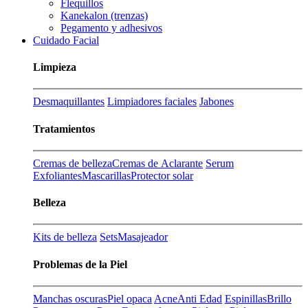
Flequillos
Kanekalon (trenzas)
Pegamento y adhesivos
Cuidado Facial
Limpieza
Desmaquillantes
Limpiadores faciales
Jabones
Tratamientos
Cremas de belleza
Cremas de Aclarante
Serum
Exfoliantes
Mascarillas
Protector solar
Belleza
Kits de belleza
Sets
Masajeador
Problemas de la Piel
Manchas oscuras
Piel opaca
Acne
Anti Edad
Espinillas
Brillo