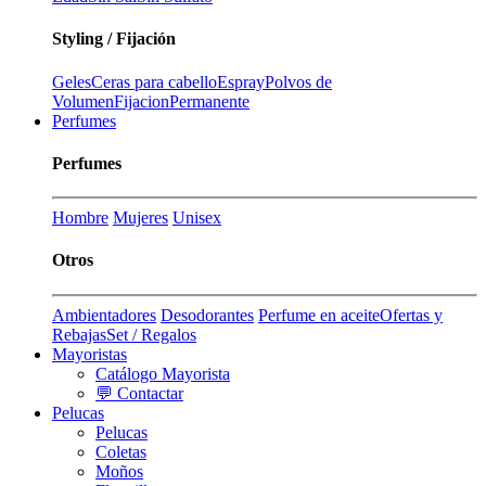
Styling / Fijación
Geles
Ceras para cabello
Espray
Polvos de
Volumen
Fijacion
Permanente
Perfumes
Perfumes
Hombre
Mujeres
Unisex
Otros
Ambientadores
Desodorantes
Perfume en aceite
Ofertas y
Rebajas
Set / Regalos
Mayoristas
Catálogo Mayorista
💬 Contactar
Pelucas
Pelucas
Coletas
Moños