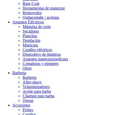
Base Coat
Herramientas de manicure
Removedor
Quitaesmalte / acetona
Aparatos Eléctricos
Máquina de corte
Secadores
Planchas
Depilación
Manicura
Cepillos eléctricos
Dispositivo de limpieza
Aparatos manicura/pedicura
Cortadoras y trimmers
Otros
Barberia
Barberia
After-shave
Voluminizadores
Aceite para barba
Champú para barba
Tijeras
Accesorios
Peines
Cepillos