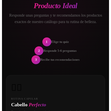
Producto Ideal
Responde unas preguntas y te recomendamos los productos
exactos de nuestro catálogo para tu rutina de belleza.
1
Elige tu quiz
2
Responde 5-6 preguntas
3
Recibe tus recomendaciones
💇‍♀️
RUTINA CAPILAR
Cabello
Perfecto