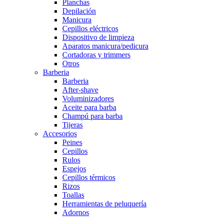
Planchas
Depilación
Manicura
Cepillos eléctricos
Dispositivo de limpieza
Aparatos manicura/pedicura
Cortadoras y trimmers
Otros
Barberia
Barberia
After-shave
Voluminizadores
Aceite para barba
Champú para barba
Tijeras
Accesorios
Peines
Cepillos
Rulos
Espejos
Cepillos térmicos
Rizos
Toallas
Herramientas de peluquería
Adornos