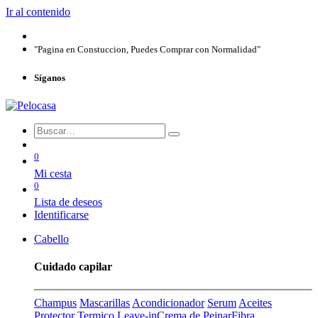
Ir al contenido
"Pagina en Constuccion, Puedes Comprar con Normalidad"
Síganos
0
Mi cesta
0
Lista de deseos
Identificarse
Cabello
Cuidado capilar
Champus
Mascarillas
Acondicionador
Serum
Aceites
Protector Termico
Leave-in
Crema de Peinar
Fibra