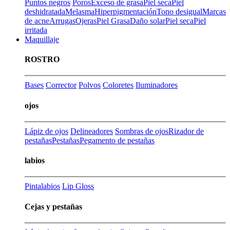
Puntos negros
Poros
Exceso de grasa
Piel seca
Piel
deshidratada
Melasma
Hiperpigmentación
Tono desigual
Marcas
de acne
Arrugas
Ojeras
Piel Grasa
Daño solar
Piel seca
Piel
irritada
Maquillaje
ROSTRO
Bases
Corrector
Polvos
Coloretes
Iluminadores
ojos
Lápiz de ojos
Delineadores
Sombras de ojos
Rizador de
pestañas
Pestañas
Pegamento de pestañas
labios
Pintalabios
Lip Gloss
Cejas y pestañas