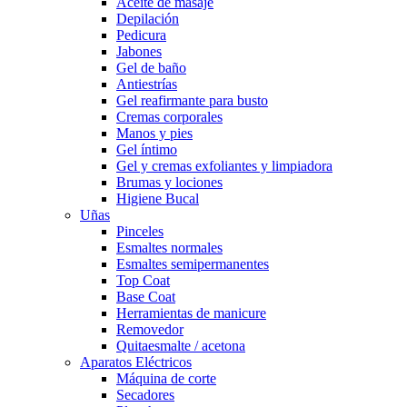
Aceite de masaje
Depilación
Pedicura
Jabones
Gel de baño
Antiestrías
Gel reafirmante para busto
Cremas corporales
Manos y pies
Gel íntimo
Gel y cremas exfoliantes y limpiadora
Brumas y lociones
Higiene Bucal
Uñas
Pinceles
Esmaltes normales
Esmaltes semipermanentes
Top Coat
Base Coat
Herramientas de manicure
Removedor
Quitaesmalte / acetona
Aparatos Eléctricos
Máquina de corte
Secadores