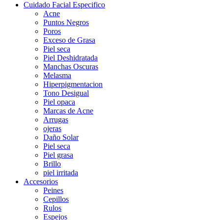
Cuidado Facial Especifico
Acne
Puntos Negros
Poros
Exceso de Grasa
Piel seca
Piel Deshidratada
Manchas Oscuras
Melasma
Hiperpigmentacion
Tono Desigual
Piel opaca
Marcas de Acne
Arrugas
ojeras
Daño Solar
Piel seca
Piel grasa
Brillo
piel irritada
Accesorios
Peines
Cepillos
Rulos
Espejos