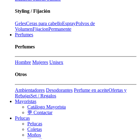
Styling / Fijación
Geles
Ceras para cabello
Espray
Polvos de
Volumen
Fijacion
Permanente
Perfumes
Perfumes
Hombre
Mujeres
Unisex
Otros
Ambientadores
Desodorantes
Perfume en aceite
Ofertas y
Rebajas
Set / Regalos
Mayoristas
Catálogo Mayorista
💬 Contactar
Pelucas
Pelucas
Coletas
Moños