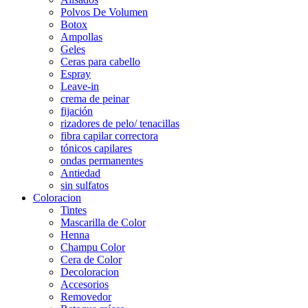
Polvos De Volumen
Botox
Ampollas
Geles
Ceras para cabello
Espray
Leave-in
crema de peinar
fijación
rizadores de pelo/ tenacillas
fibra capilar correctora
tónicos capilares
ondas permanentes
Antiedad
sin sulfatos
Coloracion
Tintes
Mascarilla de Color
Henna
Champu Color
Cera de Color
Decoloracion
Accesorios
Removedor