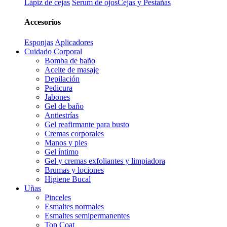
Lápiz de cejas
Serum de ojos
Cejas y Pestañas
Accesorios
Esponjas
Aplicadores
Cuidado Corporal
Bomba de baño
Aceite de masaje
Depilación
Pedicura
Jabones
Gel de baño
Antiestrías
Gel reafirmante para busto
Cremas corporales
Manos y pies
Gel íntimo
Gel y cremas exfoliantes y limpiadora
Brumas y lociones
Higiene Bucal
Uñas
Pinceles
Esmaltes normales
Esmaltes semipermanentes
Top Coat