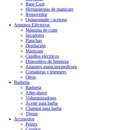
Base Coat
Herramientas de manicure
Removedor
Quitaesmalte / acetona
Aparatos Eléctricos
Máquina de corte
Secadores
Planchas
Depilación
Manicura
Cepillos eléctricos
Dispositivo de limpieza
Aparatos manicura/pedicura
Cortadoras y trimmers
Otros
Barberia
Barberia
After-shave
Voluminizadores
Aceite para barba
Champú para barba
Tijeras
Accesorios
Peines
Cepillos