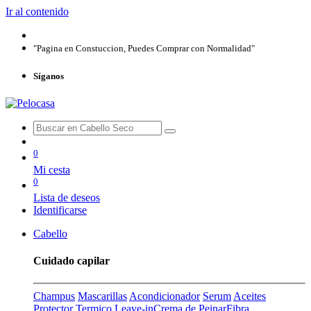
Ir al contenido
"Pagina en Constuccion, Puedes Comprar con Normalidad"
Síganos
0
Mi cesta
0
Lista de deseos
Identificarse
Cabello
Cuidado capilar
Champus
Mascarillas
Acondicionador
Serum
Aceites
Protector Termico
Leave-in
Crema de Peinar
Fibra