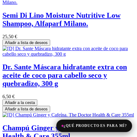
Semi Di Lino Moisture Nutritive Low
Shampoo, Alfaparf Milano.
25,50
€
Añadir a lista de deseos
Dr. Sante Máscara hidratante extra con
aceite de coco para cabello seco y
quebradizo, 300 g
6,50
€
Añadir a la cesta
Añadir a lista de deseos
¿QUÉ PRODUCTO ES PARA MÍ?
Champú Ginger y Cafeína. The Doctor
Health & Care 355ml