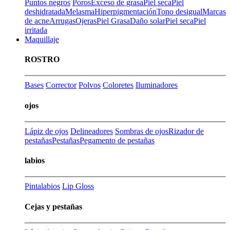
Puntos negros
Poros
Exceso de grasa
Piel seca
Piel
deshidratada
Melasma
Hiperpigmentación
Tono desigual
Marcas
de acne
Arrugas
Ojeras
Piel Grasa
Daño solar
Piel seca
Piel
irritada
Maquillaje
ROSTRO
Bases
Corrector
Polvos
Coloretes
Iluminadores
ojos
Lápiz de ojos
Delineadores
Sombras de ojos
Rizador de
pestañas
Pestañas
Pegamento de pestañas
labios
Pintalabios
Lip Gloss
Cejas y pestañas