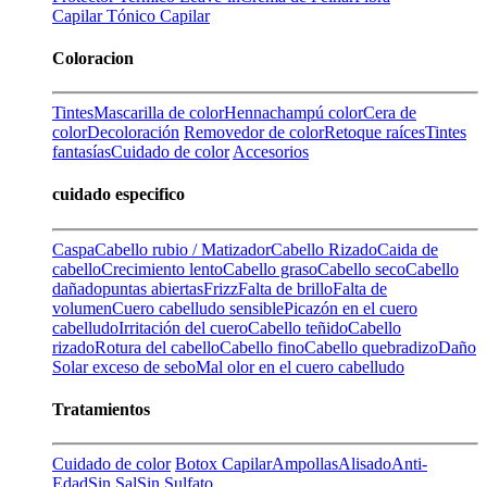
Capilar
Tónico Capilar
Coloracion
Tintes
Mascarilla de color
Henna
champú color
Cera de
color
Decoloración
Removedor de color
Retoque raíces
Tintes
fantasías
Cuidado de color
Accesorios
cuidado especifico
Caspa
Cabello rubio / Matizador
Cabello Rizado
Caida de
cabello
Crecimiento lento
Cabello graso
Cabello seco
Cabello
dañado
puntas abiertas
Frizz
Falta de brillo
Falta de
volumen
Cuero cabelludo sensible
Picazón en el cuero
cabelludo
Irritación del cuero
Cabello teñido
Cabello
rizado
Rotura del cabello
Cabello fino
Cabello quebradizo
Daño
Solar
exceso de sebo
Mal olor en el cuero cabelludo
Tratamientos
Cuidado de color
Botox Capilar
Ampollas
Alisado
Anti-
Edad
Sin Sal
Sin Sulfato