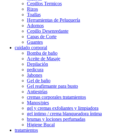
Cepillos Termicos
Rizos
Toallas
Herramientas de Peluquería
Adornos
Cepillo Desenredante
Capas de Corte
Guantes
cuidado corporal
Bomba de baño
Aceite de Masaje
Depilación
pedicura
Jabones
Gel de baño
Gel reafirmante para busto
Antiestrías
cremas corporales tratamientos
Manos/pies
gel y cremas exfoliantes y limpiadora
gel intimo / crema blanqueadora íntima
brumas y lociones perfumadas
Higiene Bucal
tratamientos