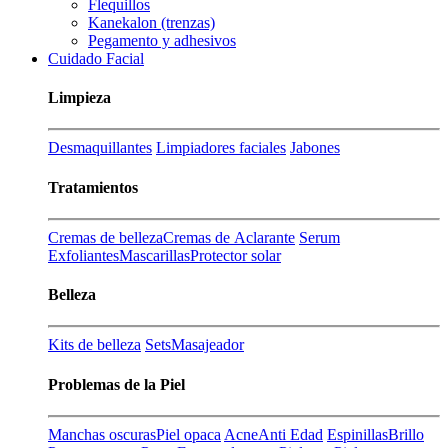
Flequillos
Kanekalon (trenzas)
Pegamento y adhesivos
Cuidado Facial
Limpieza
Desmaquillantes
Limpiadores faciales
Jabones
Tratamientos
Cremas de belleza
Cremas de Aclarante
Serum
Exfoliantes
Mascarillas
Protector solar
Belleza
Kits de belleza
Sets
Masajeador
Problemas de la Piel
Manchas oscuras
Piel opaca
Acne
Anti Edad
Espinillas
Brillo