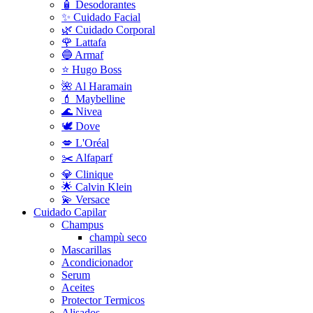
🧴 Desodorantes
✨ Cuidado Facial
🌿 Cuidado Corporal
🌹 Lattafa
🔵 Armaf
⭐ Hugo Boss
🌺 Al Haramain
💄 Maybelline
🌊 Nivea
🕊️ Dove
💋 L'Oréal
✂️ Alfaparf
💎 Clinique
🌟 Calvin Klein
💫 Versace
Cuidado Capilar
Champus
champù seco
Mascarillas
Acondicionador
Serum
Aceites
Protector Termicos
Alisados