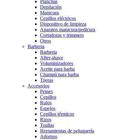
Planchas
Depilación
Manicura
Cepillos eléctricos
Dispositivo de limpieza
Aparatos manicura/pedicura
Cortadoras y trimmers
Otros
Barberia
Barberia
After-shave
Voluminizadores
Aceite para barba
Champú para barba
Tijeras
Accesorios
Peines
Cepillos
Rulos
Espejos
Cepillos térmicos
Rizos
Toallas
Herramientas de peluquería
Adornos