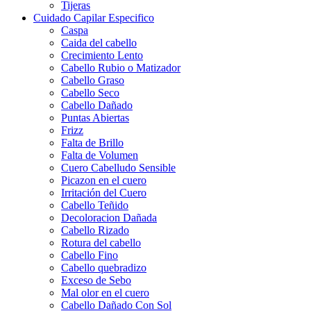
Tijeras
Cuidado Capilar Especifico
Caspa
Caida del cabello
Crecimiento Lento
Cabello Rubio o Matizador
Cabello Graso
Cabello Seco
Cabello Dañado
Puntas Abiertas
Frizz
Falta de Brillo
Falta de Volumen
Cuero Cabelludo Sensible
Picazon en el cuero
Irritación del Cuero
Cabello Teñido
Decoloracion Dañada
Cabello Rizado
Rotura del cabello
Cabello Fino
Cabello quebradizo
Exceso de Sebo
Mal olor en el cuero
Cabello Dañado Con Sol