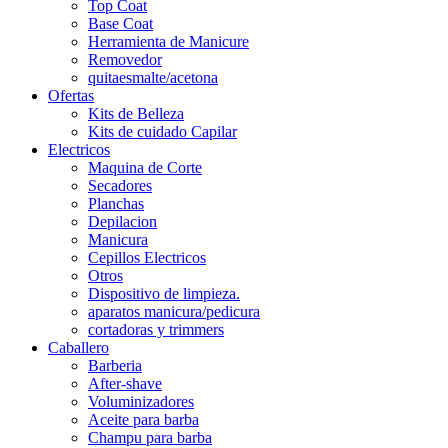
Top Coat
Base Coat
Herramienta de Manicure
Removedor
quitaesmalte/acetona
Ofertas
Kits de Belleza
Kits de cuidado Capilar
Electricos
Maquina de Corte
Secadores
Planchas
Depilacion
Manicura
Cepillos Electricos
Otros
Dispositivo de limpieza.
aparatos manicura/pedicura
cortadoras y trimmers
Caballero
Barberia
After-shave
Voluminizadores
Aceite para barba
Champu para barba