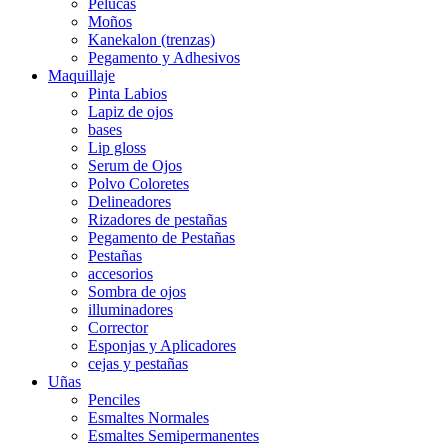
Pelucas
Moños
Kanekalon (trenzas)
Pegamento y Adhesivos
Maquillaje
Pinta Labios
Lapiz de ojos
bases
Lip gloss
Serum de Ojos
Polvo Coloretes
Delineadores
Rizadores de pestañas
Pegamento de Pestañas
Pestañas
accesorios
Sombra de ojos
illuminadores
Corrector
Esponjas y Aplicadores
cejas y pestañas
Uñas
Penciles
Esmaltes Normales
Esmaltes Semipermanentes