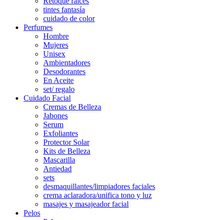
Retoque raíces
tintes fantasía
cuidado de color
Perfumes
Hombre
Mujeres
Unisex
Ambientadores
Desodorantes
En Aceite
set/ regalo
Cuidado Facial
Cremas de Belleza
Jabones
Serum
Exfoliantes
Protector Solar
Kits de Belleza
Mascarilla
Antiedad
sets
desmaquillantes/limpiadores faciales
crema aclaradora/unifica tono y luz
masajes y masajeador facial
Pelos