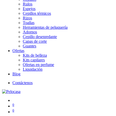
Rulos
Espejos
Cepillos térmicos
Rizos
Toallas
Herramientas de peluquería
Adornos
Cepillo desenredante
Capas de corte
Guantes
Ofertas
Kits de belleza
Kits capilares
Ofertas en perfume
Liquidación
Blog
Contáctenos
0
0