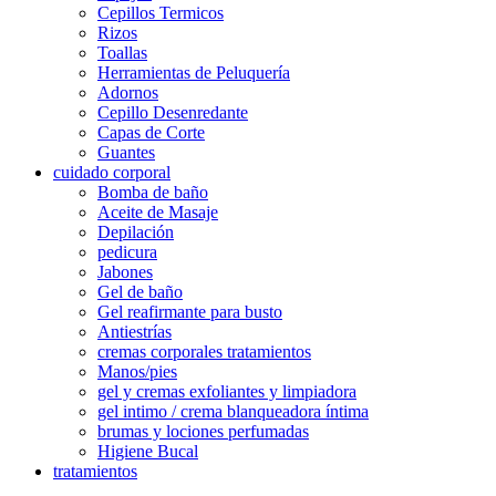
Cepillos Termicos
Rizos
Toallas
Herramientas de Peluquería
Adornos
Cepillo Desenredante
Capas de Corte
Guantes
cuidado corporal
Bomba de baño
Aceite de Masaje
Depilación
pedicura
Jabones
Gel de baño
Gel reafirmante para busto
Antiestrías
cremas corporales tratamientos
Manos/pies
gel y cremas exfoliantes y limpiadora
gel intimo / crema blanqueadora íntima
brumas y lociones perfumadas
Higiene Bucal
tratamientos