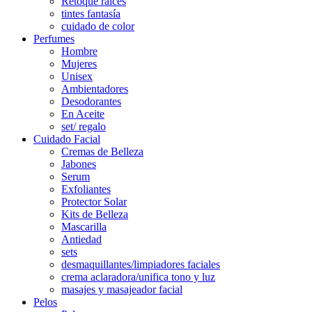
Retoque raíces
tintes fantasía
cuidado de color
Perfumes
Hombre
Mujeres
Unisex
Ambientadores
Desodorantes
En Aceite
set/ regalo
Cuidado Facial
Cremas de Belleza
Jabones
Serum
Exfoliantes
Protector Solar
Kits de Belleza
Mascarilla
Antiedad
sets
desmaquillantes/limpiadores faciales
crema aclaradora/unifica tono y luz
masajes y masajeador facial
Pelos