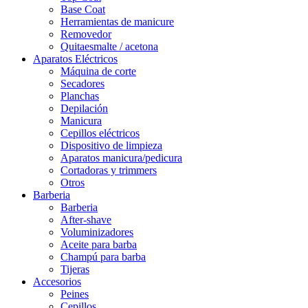
Base Coat
Herramientas de manicure
Removedor
Quitaesmalte / acetona
Aparatos Eléctricos
Máquina de corte
Secadores
Planchas
Depilación
Manicura
Cepillos eléctricos
Dispositivo de limpieza
Aparatos manicura/pedicura
Cortadoras y trimmers
Otros
Barberia
Barberia
After-shave
Voluminizadores
Aceite para barba
Champú para barba
Tijeras
Accesorios
Peines
Cepillos