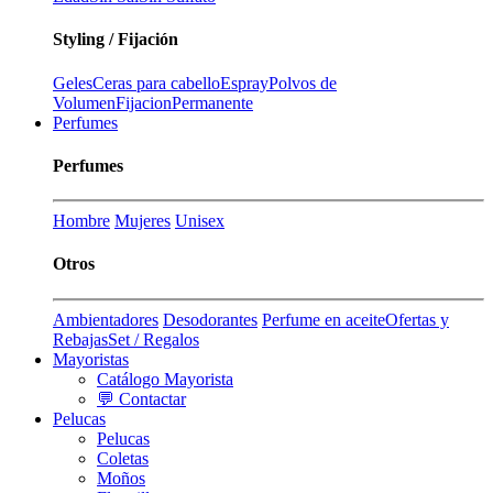
Styling / Fijación
Geles
Ceras para cabello
Espray
Polvos de
Volumen
Fijacion
Permanente
Perfumes
Perfumes
Hombre
Mujeres
Unisex
Otros
Ambientadores
Desodorantes
Perfume en aceite
Ofertas y
Rebajas
Set / Regalos
Mayoristas
Catálogo Mayorista
💬 Contactar
Pelucas
Pelucas
Coletas
Moños