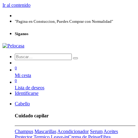
Ir al contenido
"Pagina en Constuccion, Puedes Comprar con Normalidad"
Síganos
0
Mi cesta
0
Lista de deseos
Identificarse
Cabello
Cuidado capilar
Champus
Mascarillas
Acondicionador
Serum
Aceites
Protector Termico
Leave-in
Crema de Peinar
Fibra