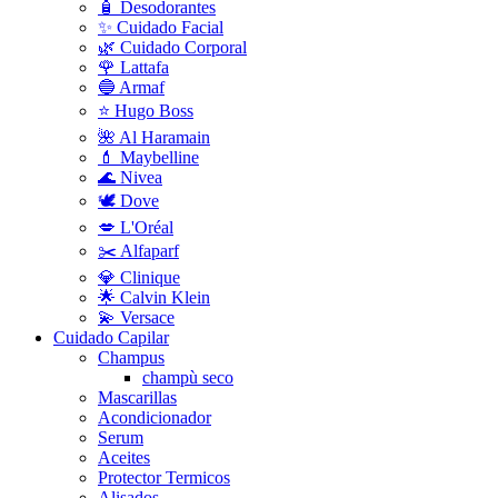
🧴 Desodorantes
✨ Cuidado Facial
🌿 Cuidado Corporal
🌹 Lattafa
🔵 Armaf
⭐ Hugo Boss
🌺 Al Haramain
💄 Maybelline
🌊 Nivea
🕊️ Dove
💋 L'Oréal
✂️ Alfaparf
💎 Clinique
🌟 Calvin Klein
💫 Versace
Cuidado Capilar
Champus
champù seco
Mascarillas
Acondicionador
Serum
Aceites
Protector Termicos
Alisados