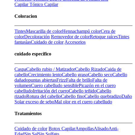
Capilar
Tónico Capilar
Coloracion
Tintes
Mascarilla de color
Henna
champú color
Cera de
color
Decoloración
Removedor de color
Retoque raíces
Tintes
fantasías
Cuidado de color
Accesorios
cuidado especifico
Caspa
Cabello rubio / Matizador
Cabello Rizado
Caida de
cabello
Crecimiento lento
Cabello graso
Cabello seco
Cabello
dañado
puntas abiertas
Frizz
Falta de brillo
Falta de
volumen
Cuero cabelludo sensible
Picazón en el cuero
cabelludo
Irritación del cuero
Cabello teñido
Cabello
rizado
Rotura del cabello
Cabello fino
Cabello quebradizo
Daño
Solar
exceso de sebo
Mal olor en el cuero cabelludo
Tratamientos
Cuidado de color
Botox Capilar
Ampollas
Alisado
Anti-
Edad
Sin Sal
Sin Sulfato