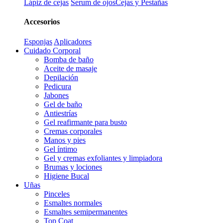
Lápiz de cejas
Serum de ojos
Cejas y Pestañas
Accesorios
Esponjas
Aplicadores
Cuidado Corporal
Bomba de baño
Aceite de masaje
Depilación
Pedicura
Jabones
Gel de baño
Antiestrías
Gel reafirmante para busto
Cremas corporales
Manos y pies
Gel íntimo
Gel y cremas exfoliantes y limpiadora
Brumas y lociones
Higiene Bucal
Uñas
Pinceles
Esmaltes normales
Esmaltes semipermanentes
Top Coat