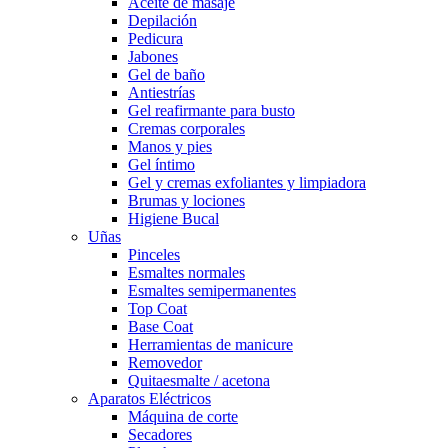
Aceite de masaje
Depilación
Pedicura
Jabones
Gel de baño
Antiestrías
Gel reafirmante para busto
Cremas corporales
Manos y pies
Gel íntimo
Gel y cremas exfoliantes y limpiadora
Brumas y lociones
Higiene Bucal
Uñas
Pinceles
Esmaltes normales
Esmaltes semipermanentes
Top Coat
Base Coat
Herramientas de manicure
Removedor
Quitaesmalte / acetona
Aparatos Eléctricos
Máquina de corte
Secadores