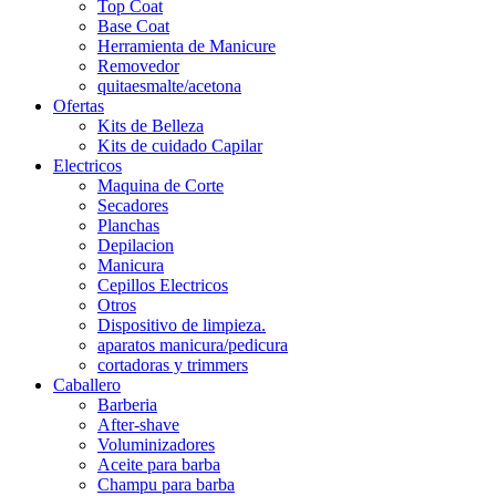
Top Coat
Base Coat
Herramienta de Manicure
Removedor
quitaesmalte/acetona
Ofertas
Kits de Belleza
Kits de cuidado Capilar
Electricos
Maquina de Corte
Secadores
Planchas
Depilacion
Manicura
Cepillos Electricos
Otros
Dispositivo de limpieza.
aparatos manicura/pedicura
cortadoras y trimmers
Caballero
Barberia
After-shave
Voluminizadores
Aceite para barba
Champu para barba