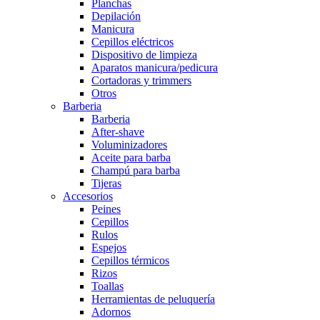
Planchas
Depilación
Manicura
Cepillos eléctricos
Dispositivo de limpieza
Aparatos manicura/pedicura
Cortadoras y trimmers
Otros
Barberia
Barberia
After-shave
Voluminizadores
Aceite para barba
Champú para barba
Tijeras
Accesorios
Peines
Cepillos
Rulos
Espejos
Cepillos térmicos
Rizos
Toallas
Herramientas de peluquería
Adornos