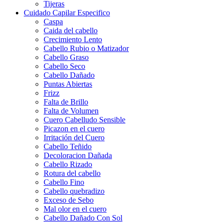
Tijeras
Cuidado Capilar Especifico
Caspa
Caida del cabello
Crecimiento Lento
Cabello Rubio o Matizador
Cabello Graso
Cabello Seco
Cabello Dañado
Puntas Abiertas
Frizz
Falta de Brillo
Falta de Volumen
Cuero Cabelludo Sensible
Picazon en el cuero
Irritación del Cuero
Cabello Teñido
Decoloracion Dañada
Cabello Rizado
Rotura del cabello
Cabello Fino
Cabello quebradizo
Exceso de Sebo
Mal olor en el cuero
Cabello Dañado Con Sol