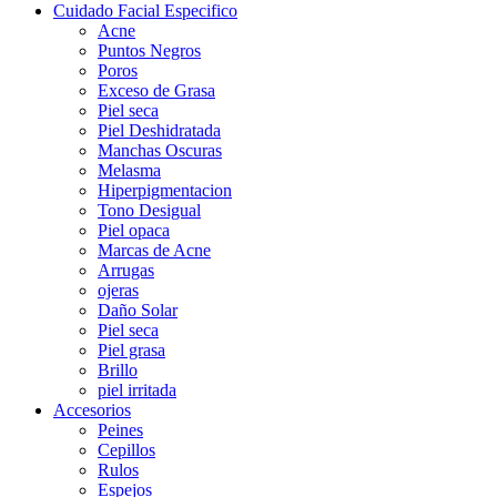
Cuidado Facial Especifico
Acne
Puntos Negros
Poros
Exceso de Grasa
Piel seca
Piel Deshidratada
Manchas Oscuras
Melasma
Hiperpigmentacion
Tono Desigual
Piel opaca
Marcas de Acne
Arrugas
ojeras
Daño Solar
Piel seca
Piel grasa
Brillo
piel irritada
Accesorios
Peines
Cepillos
Rulos
Espejos