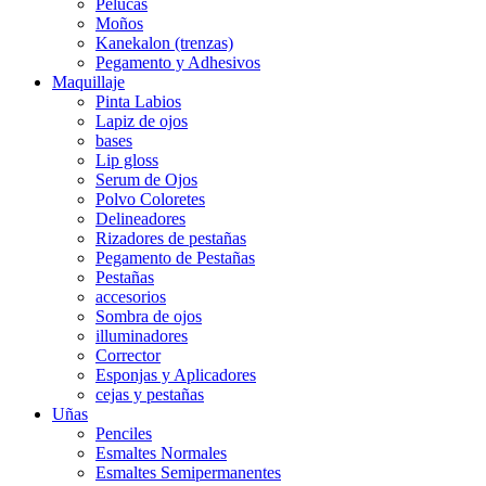
Pelucas
Moños
Kanekalon (trenzas)
Pegamento y Adhesivos
Maquillaje
Pinta Labios
Lapiz de ojos
bases
Lip gloss
Serum de Ojos
Polvo Coloretes
Delineadores
Rizadores de pestañas
Pegamento de Pestañas
Pestañas
accesorios
Sombra de ojos
illuminadores
Corrector
Esponjas y Aplicadores
cejas y pestañas
Uñas
Penciles
Esmaltes Normales
Esmaltes Semipermanentes