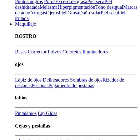
Puntos negros
Poros
Exceso de grasa
Piel seca
Piel
deshidratada
Melasma
Hiperpigmentación
Tono desigual
Marcas
de acne
Arrugas
Ojeras
Piel Grasa
Daño solar
Piel seca
Piel
irritada
Maquillaje
ROSTRO
Bases
Corrector
Polvos
Coloretes
Iluminadores
ojos
Lápiz de ojos
Delineadores
Sombras de ojos
Rizador de
pestañas
Pestañas
Pegamento de pestañas
labios
Pintalabios
Lip Gloss
Cejas y pestañas