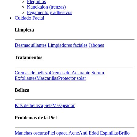
Flequillos
Kanekalon (trenzas)
Pegamento y adhesivos
Cuidado Facial
Limpieza
Desmaquillantes
Limpiadores faciales
Jabones
Tratamientos
Cremas de belleza
Cremas de Aclarante
Serum
Exfoliantes
Mascarillas
Protector solar
Belleza
Kits de belleza
Sets
Masajeador
Problemas de la Piel
Manchas oscuras
Piel opaca
Acne
Anti Edad
Espinillas
Brillo