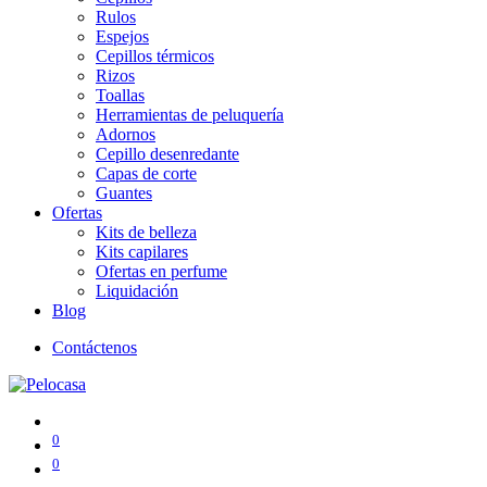
Rulos
Espejos
Cepillos térmicos
Rizos
Toallas
Herramientas de peluquería
Adornos
Cepillo desenredante
Capas de corte
Guantes
Ofertas
Kits de belleza
Kits capilares
Ofertas en perfume
Liquidación
Blog
Contáctenos
0
0