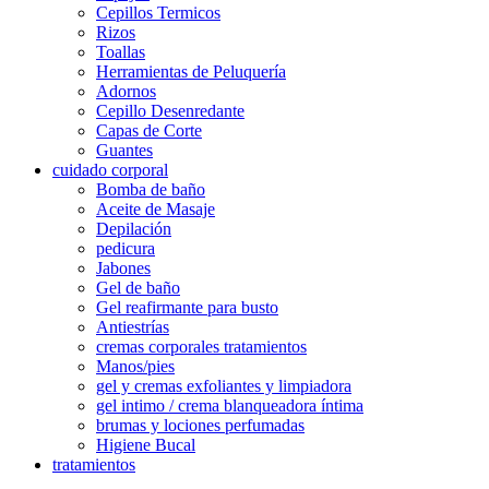
Cepillos Termicos
Rizos
Toallas
Herramientas de Peluquería
Adornos
Cepillo Desenredante
Capas de Corte
Guantes
cuidado corporal
Bomba de baño
Aceite de Masaje
Depilación
pedicura
Jabones
Gel de baño
Gel reafirmante para busto
Antiestrías
cremas corporales tratamientos
Manos/pies
gel y cremas exfoliantes y limpiadora
gel intimo / crema blanqueadora íntima
brumas y lociones perfumadas
Higiene Bucal
tratamientos