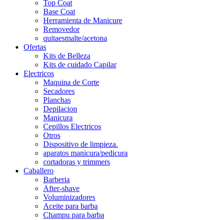
Top Coat
Base Coat
Herramienta de Manicure
Removedor
quitaesmalte/acetona
Ofertas
Kits de Belleza
Kits de cuidado Capilar
Electricos
Maquina de Corte
Secadores
Planchas
Depilacion
Manicura
Cepillos Electricos
Otros
Dispositivo de limpieza.
aparatos manicura/pedicura
cortadoras y trimmers
Caballero
Barberia
After-shave
Voluminizadores
Aceite para barba
Champu para barba