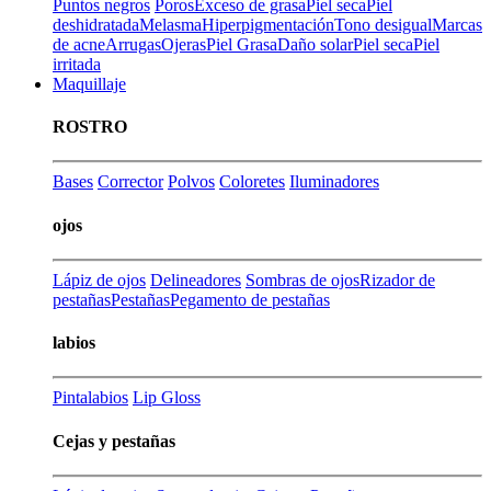
Puntos negros
Poros
Exceso de grasa
Piel seca
Piel
deshidratada
Melasma
Hiperpigmentación
Tono desigual
Marcas
de acne
Arrugas
Ojeras
Piel Grasa
Daño solar
Piel seca
Piel
irritada
Maquillaje
ROSTRO
Bases
Corrector
Polvos
Coloretes
Iluminadores
ojos
Lápiz de ojos
Delineadores
Sombras de ojos
Rizador de
pestañas
Pestañas
Pegamento de pestañas
labios
Pintalabios
Lip Gloss
Cejas y pestañas