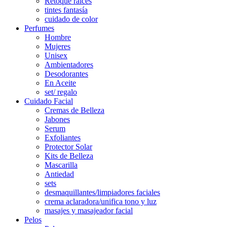
Retoque raíces
tintes fantasía
cuidado de color
Perfumes
Hombre
Mujeres
Unisex
Ambientadores
Desodorantes
En Aceite
set/ regalo
Cuidado Facial
Cremas de Belleza
Jabones
Serum
Exfoliantes
Protector Solar
Kits de Belleza
Mascarilla
Antiedad
sets
desmaquillantes/limpiadores faciales
crema aclaradora/unifica tono y luz
masajes y masajeador facial
Pelos