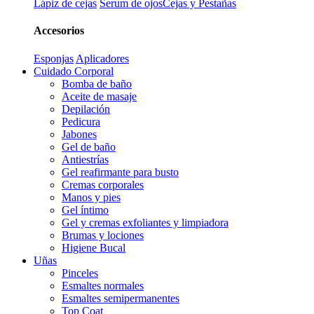
Lápiz de cejas
Serum de ojos
Cejas y Pestañas
Accesorios
Esponjas
Aplicadores
Cuidado Corporal
Bomba de baño
Aceite de masaje
Depilación
Pedicura
Jabones
Gel de baño
Antiestrías
Gel reafirmante para busto
Cremas corporales
Manos y pies
Gel íntimo
Gel y cremas exfoliantes y limpiadora
Brumas y lociones
Higiene Bucal
Uñas
Pinceles
Esmaltes normales
Esmaltes semipermanentes
Top Coat