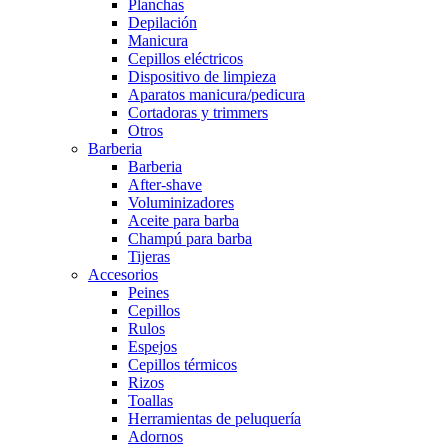
Planchas
Depilación
Manicura
Cepillos eléctricos
Dispositivo de limpieza
Aparatos manicura/pedicura
Cortadoras y trimmers
Otros
Barberia
Barberia
After-shave
Voluminizadores
Aceite para barba
Champú para barba
Tijeras
Accesorios
Peines
Cepillos
Rulos
Espejos
Cepillos térmicos
Rizos
Toallas
Herramientas de peluquería
Adornos