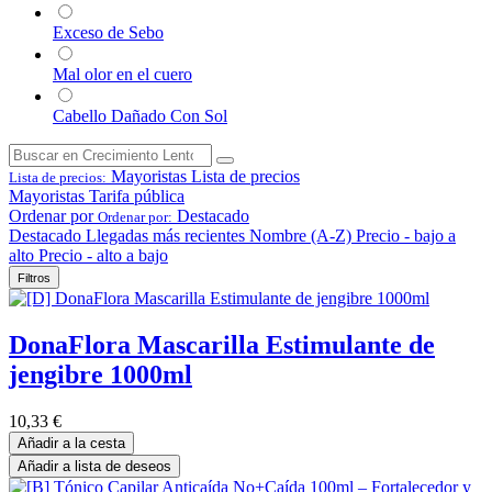
Exceso de Sebo
Mal olor en el cuero
Cabello Dañado Con Sol
Mayoristas
Lista de precios
Lista de precios:
Mayoristas
Tarifa pública
Ordenar por
Destacado
Ordenar por:
Destacado
Llegadas más recientes
Nombre (A-Z)
Precio - bajo a
alto
Precio - alto a bajo
Filtros
DonaFlora Mascarilla Estimulante de
jengibre 1000ml
10,33
€
Añadir a la cesta
Añadir a lista de deseos