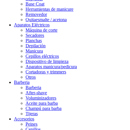
Base Coat
Herramientas de manicure
Removedor
Quitaesmalte / acetona
Aparatos Eléctricos
Máquina de corte
Secadores
Planchas
Depilación
Manicura
Cepillos eléctricos
Dispositivo de limpieza
Aparatos manicura/pedicura
Cortadoras y trimmers
Otros
Barberia
Barberia
After-shave
Voluminizadores
Aceite para barba
Champú para barba
Tijeras
Accesorios
Peines
Cepillos