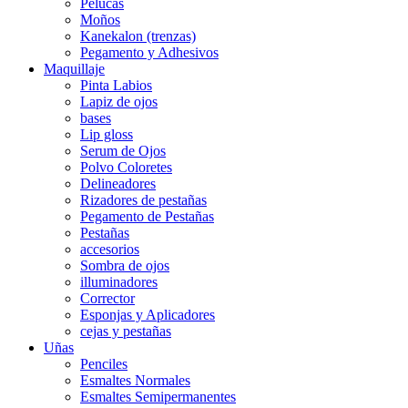
Pelucas
Moños
Kanekalon (trenzas)
Pegamento y Adhesivos
Maquillaje
Pinta Labios
Lapiz de ojos
bases
Lip gloss
Serum de Ojos
Polvo Coloretes
Delineadores
Rizadores de pestañas
Pegamento de Pestañas
Pestañas
accesorios
Sombra de ojos
illuminadores
Corrector
Esponjas y Aplicadores
cejas y pestañas
Uñas
Penciles
Esmaltes Normales
Esmaltes Semipermanentes