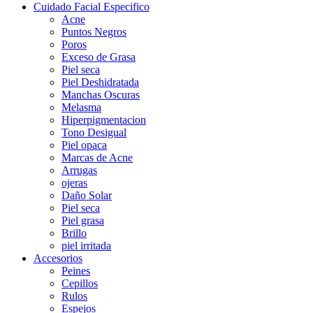
Cuidado Facial Especifico
Acne
Puntos Negros
Poros
Exceso de Grasa
Piel seca
Piel Deshidratada
Manchas Oscuras
Melasma
Hiperpigmentacion
Tono Desigual
Piel opaca
Marcas de Acne
Arrugas
ojeras
Daño Solar
Piel seca
Piel grasa
Brillo
piel irritada
Accesorios
Peines
Cepillos
Rulos
Espejos