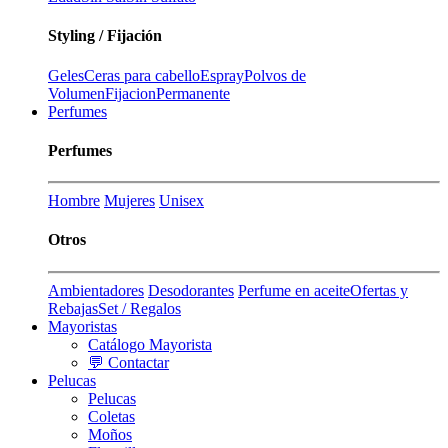
Styling / Fijación
Geles
Ceras para cabello
Espray
Polvos de
Volumen
Fijacion
Permanente
Perfumes
Perfumes
Hombre
Mujeres
Unisex
Otros
Ambientadores
Desodorantes
Perfume en aceite
Ofertas y
Rebajas
Set / Regalos
Mayoristas
Catálogo Mayorista
💬 Contactar
Pelucas
Pelucas
Coletas
Moños