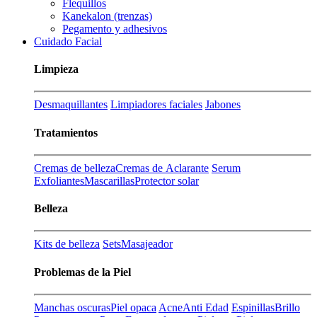
Flequillos
Kanekalon (trenzas)
Pegamento y adhesivos
Cuidado Facial
Limpieza
Desmaquillantes
Limpiadores faciales
Jabones
Tratamientos
Cremas de belleza
Cremas de Aclarante
Serum
Exfoliantes
Mascarillas
Protector solar
Belleza
Kits de belleza
Sets
Masajeador
Problemas de la Piel
Manchas oscuras
Piel opaca
Acne
Anti Edad
Espinillas
Brillo