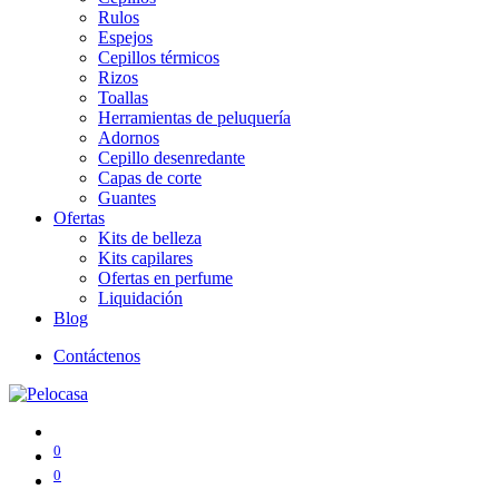
Rulos
Espejos
Cepillos térmicos
Rizos
Toallas
Herramientas de peluquería
Adornos
Cepillo desenredante
Capas de corte
Guantes
Ofertas
Kits de belleza
Kits capilares
Ofertas en perfume
Liquidación
Blog
Contáctenos
0
0