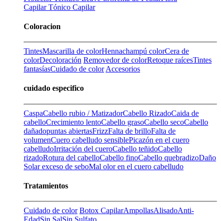
Capilar
Tónico Capilar
Coloracion
Tintes
Mascarilla de color
Henna
champú color
Cera de
color
Decoloración
Removedor de color
Retoque raíces
Tintes
fantasías
Cuidado de color
Accesorios
cuidado especifico
Caspa
Cabello rubio / Matizador
Cabello Rizado
Caida de
cabello
Crecimiento lento
Cabello graso
Cabello seco
Cabello
dañado
puntas abiertas
Frizz
Falta de brillo
Falta de
volumen
Cuero cabelludo sensible
Picazón en el cuero
cabelludo
Irritación del cuero
Cabello teñido
Cabello
rizado
Rotura del cabello
Cabello fino
Cabello quebradizo
Daño
Solar
exceso de sebo
Mal olor en el cuero cabelludo
Tratamientos
Cuidado de color
Botox Capilar
Ampollas
Alisado
Anti-
Edad
Sin Sal
Sin Sulfato