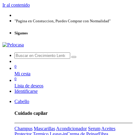
Ir al contenido
"Pagina en Constuccion, Puedes Comprar con Normalidad"
Síganos
0
Mi cesta
0
Lista de deseos
Identificarse
Cabello
Cuidado capilar
Champus
Mascarillas
Acondicionador
Serum
Aceites
Protector Termico
Leave-in
Crema de Peinar
Fibra