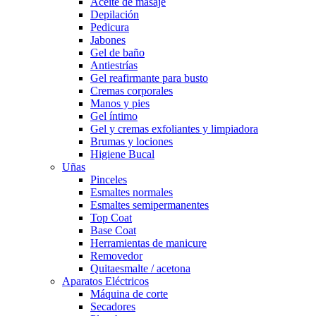
Aceite de masaje
Depilación
Pedicura
Jabones
Gel de baño
Antiestrías
Gel reafirmante para busto
Cremas corporales
Manos y pies
Gel íntimo
Gel y cremas exfoliantes y limpiadora
Brumas y lociones
Higiene Bucal
Uñas
Pinceles
Esmaltes normales
Esmaltes semipermanentes
Top Coat
Base Coat
Herramientas de manicure
Removedor
Quitaesmalte / acetona
Aparatos Eléctricos
Máquina de corte
Secadores