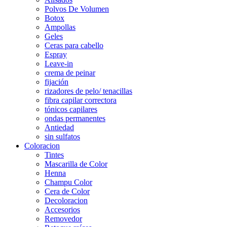
Polvos De Volumen
Botox
Ampollas
Geles
Ceras para cabello
Espray
Leave-in
crema de peinar
fijación
rizadores de pelo/ tenacillas
fibra capilar correctora
tónicos capilares
ondas permanentes
Antiedad
sin sulfatos
Coloracion
Tintes
Mascarilla de Color
Henna
Champu Color
Cera de Color
Decoloracion
Accesorios
Removedor