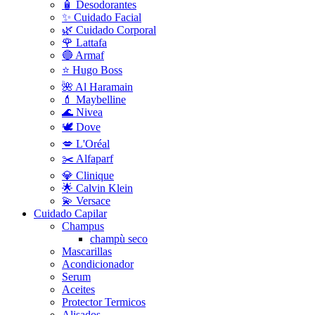
🧴 Desodorantes
✨ Cuidado Facial
🌿 Cuidado Corporal
🌹 Lattafa
🔵 Armaf
⭐ Hugo Boss
🌺 Al Haramain
💄 Maybelline
🌊 Nivea
🕊️ Dove
💋 L'Oréal
✂️ Alfaparf
💎 Clinique
🌟 Calvin Klein
💫 Versace
Cuidado Capilar
Champus
champù seco
Mascarillas
Acondicionador
Serum
Aceites
Protector Termicos
Alisados