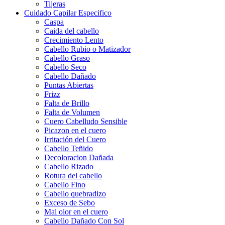
Tijeras
Cuidado Capilar Especifico
Caspa
Caida del cabello
Crecimiento Lento
Cabello Rubio o Matizador
Cabello Graso
Cabello Seco
Cabello Dañado
Puntas Abiertas
Frizz
Falta de Brillo
Falta de Volumen
Cuero Cabelludo Sensible
Picazon en el cuero
Irritación del Cuero
Cabello Teñido
Decoloracion Dañada
Cabello Rizado
Rotura del cabello
Cabello Fino
Cabello quebradizo
Exceso de Sebo
Mal olor en el cuero
Cabello Dañado Con Sol