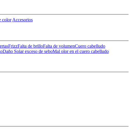
 color
Accesorios
ertas
Frizz
Falta de brillo
Falta de volumen
Cuero cabelludo
zo
Daño Solar
exceso de sebo
Mal olor en el cuero cabelludo