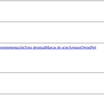
perpigmentación
Tono desigual
Marcas de acne
Arrugas
Ojeras
Piel