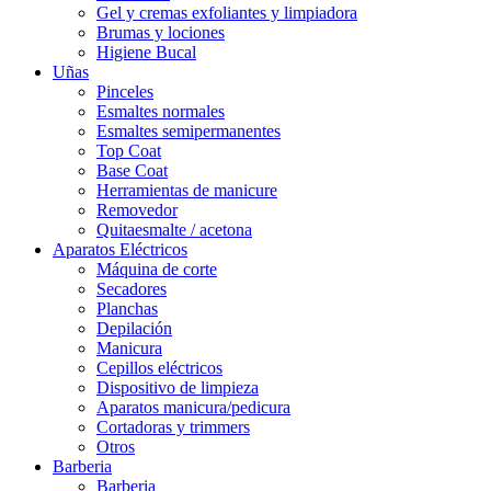
Gel y cremas exfoliantes y limpiadora
Brumas y lociones
Higiene Bucal
Uñas
Pinceles
Esmaltes normales
Esmaltes semipermanentes
Top Coat
Base Coat
Herramientas de manicure
Removedor
Quitaesmalte / acetona
Aparatos Eléctricos
Máquina de corte
Secadores
Planchas
Depilación
Manicura
Cepillos eléctricos
Dispositivo de limpieza
Aparatos manicura/pedicura
Cortadoras y trimmers
Otros
Barberia
Barberia