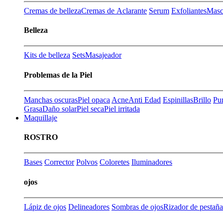
Cremas de belleza
Cremas de Aclarante
Serum
Exfoliantes
Masca
Belleza
Kits de belleza
Sets
Masajeador
Problemas de la Piel
Manchas oscuras
Piel opaca
Acne
Anti Edad
Espinillas
Brillo
Pu
Grasa
Daño solar
Piel seca
Piel irritada
Maquillaje
ROSTRO
Bases
Corrector
Polvos
Coloretes
Iluminadores
ojos
Lápiz de ojos
Delineadores
Sombras de ojos
Rizador de pestaña