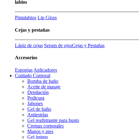
labios
Pintalabios
Lip Gloss
Cejas y pestañas
Lápiz de cejas
Serum de ojos
Cejas y Pestañas
Accesorios
Esponjas
Aplicadores
Cuidado Corporal
Bomba de baño
Aceite de masaje
Depilación
Pedicura
Jabones
Gel de baño
Antiestrías
Gel reafirmante para busto
Cremas corporales
Manos y pies
Gel íntimo