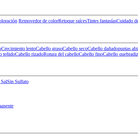
loración
Removedor de color
Retoque raíces
Tintes fantasías
Cuidado de
o
Crecimiento lento
Cabello graso
Cabello seco
Cabello dañado
puntas abi
o teñido
Cabello rizado
Rotura del cabello
Cabello fino
Cabello quebradi
 Sal
Sin Sulfato
anente