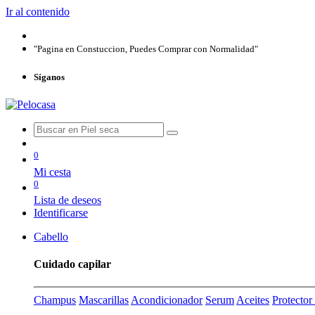
Ir al contenido
"Pagina en Constuccion, Puedes Comprar con Normalidad"
Síganos
0
Mi cesta
0
Lista de deseos
Identificarse
Cabello
Cuidado capilar
Champus
Mascarillas
Acondicionador
Serum
Aceites
Protecto