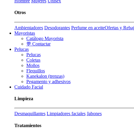
Hombre
Mujeres
Unisex
Otros
Ambientadores
Desodorantes
Perfume en aceite
Ofertas y Reba
Mayoristas
Catálogo Mayorista
💬 Contactar
Pelucas
Pelucas
Coletas
Moños
Flequillos
Kanekalon (trenzas)
Pegamento y adhesivos
Cuidado Facial
Limpieza
Desmaquillantes
Limpiadores faciales
Jabones
Tratamientos