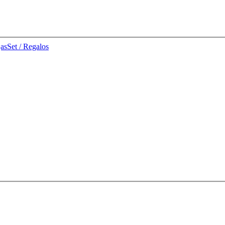
jas
Set / Regalos