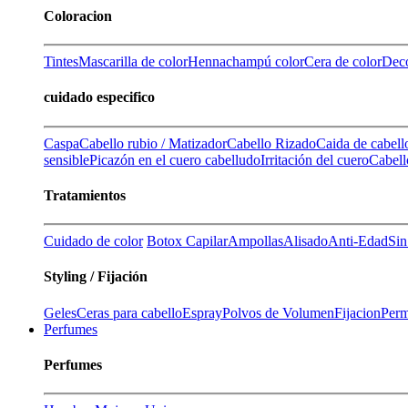
Coloracion
Tintes
Mascarilla de color
Henna
champú color
Cera de color
Deco
cuidado especifico
Caspa
Cabello rubio / Matizador
Cabello Rizado
Caida de cabell
sensible
Picazón en el cuero cabelludo
Irritación del cuero
Cabell
Tratamientos
Cuidado de color
Botox Capilar
Ampollas
Alisado
Anti-Edad
Sin
Styling / Fijación
Geles
Ceras para cabello
Espray
Polvos de Volumen
Fijacion
Perm
Perfumes
Perfumes