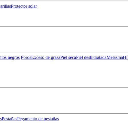
rillas
Protector solar
ntos negros
Poros
Exceso de grasa
Piel seca
Piel deshidratada
Melasma
Hi
s
Pestañas
Pegamento de pestañas