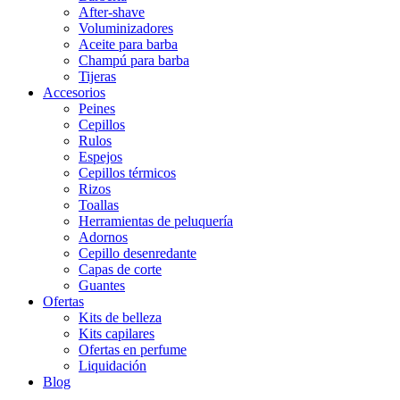
After-shave
Voluminizadores
Aceite para barba
Champú para barba
Tijeras
Accesorios
Peines
Cepillos
Rulos
Espejos
Cepillos térmicos
Rizos
Toallas
Herramientas de peluquería
Adornos
Cepillo desenredante
Capas de corte
Guantes
Ofertas
Kits de belleza
Kits capilares
Ofertas en perfume
Liquidación
Blog