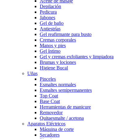
Aceite de masaje
Depilación
Pedicura
Jabones
Gel de baño
Antiestrías
Gel reafirmante para busto
Cremas corporales
Manos y pies
Gel íntimo
Gel y cremas exfoliantes y limpiadora
Brumas y lociones
Higiene Bucal
Uñas
Pinceles
Esmaltes normales
Esmaltes semipermanentes
Top Coat
Base Coat
Herramientas de manicure
Removedor
Quitaesmalte / acetona
Aparatos Eléctricos
Máquina de corte
Secadores