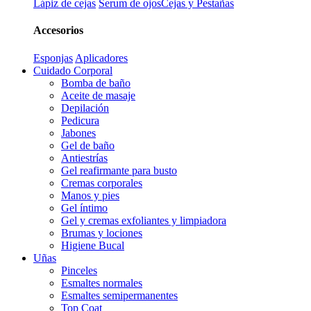
Lápiz de cejas
Serum de ojos
Cejas y Pestañas
Accesorios
Esponjas
Aplicadores
Cuidado Corporal
Bomba de baño
Aceite de masaje
Depilación
Pedicura
Jabones
Gel de baño
Antiestrías
Gel reafirmante para busto
Cremas corporales
Manos y pies
Gel íntimo
Gel y cremas exfoliantes y limpiadora
Brumas y lociones
Higiene Bucal
Uñas
Pinceles
Esmaltes normales
Esmaltes semipermanentes
Top Coat