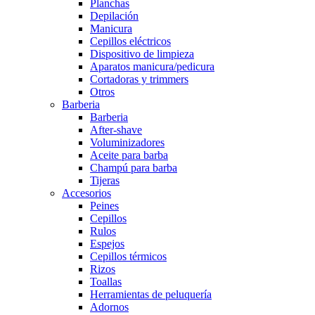
Planchas
Depilación
Manicura
Cepillos eléctricos
Dispositivo de limpieza
Aparatos manicura/pedicura
Cortadoras y trimmers
Otros
Barberia
Barberia
After-shave
Voluminizadores
Aceite para barba
Champú para barba
Tijeras
Accesorios
Peines
Cepillos
Rulos
Espejos
Cepillos térmicos
Rizos
Toallas
Herramientas de peluquería
Adornos