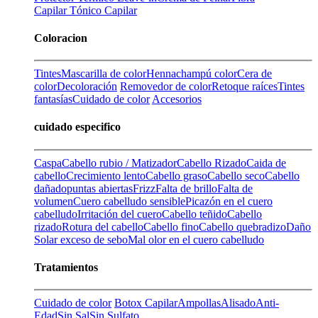
Capilar
Tónico Capilar
Coloracion
Tintes
Mascarilla de color
Henna
champú color
Cera de
color
Decoloración
Removedor de color
Retoque raíces
Tintes
fantasías
Cuidado de color
Accesorios
cuidado especifico
Caspa
Cabello rubio / Matizador
Cabello Rizado
Caida de
cabello
Crecimiento lento
Cabello graso
Cabello seco
Cabello
dañado
puntas abiertas
Frizz
Falta de brillo
Falta de
volumen
Cuero cabelludo sensible
Picazón en el cuero
cabelludo
Irritación del cuero
Cabello teñido
Cabello
rizado
Rotura del cabello
Cabello fino
Cabello quebradizo
Daño
Solar
exceso de sebo
Mal olor en el cuero cabelludo
Tratamientos
Cuidado de color
Botox Capilar
Ampollas
Alisado
Anti-
Edad
Sin Sal
Sin Sulfato