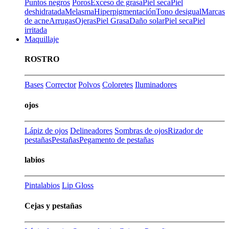
Puntos negros
Poros
Exceso de grasa
Piel seca
Piel
deshidratada
Melasma
Hiperpigmentación
Tono desigual
Marcas
de acne
Arrugas
Ojeras
Piel Grasa
Daño solar
Piel seca
Piel
irritada
Maquillaje
ROSTRO
Bases
Corrector
Polvos
Coloretes
Iluminadores
ojos
Lápiz de ojos
Delineadores
Sombras de ojos
Rizador de
pestañas
Pestañas
Pegamento de pestañas
labios
Pintalabios
Lip Gloss
Cejas y pestañas