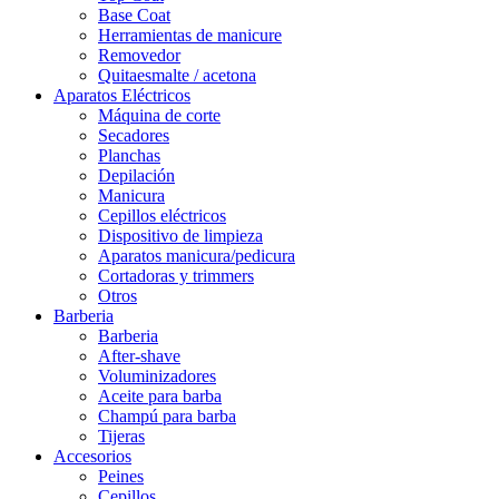
Base Coat
Herramientas de manicure
Removedor
Quitaesmalte / acetona
Aparatos Eléctricos
Máquina de corte
Secadores
Planchas
Depilación
Manicura
Cepillos eléctricos
Dispositivo de limpieza
Aparatos manicura/pedicura
Cortadoras y trimmers
Otros
Barberia
Barberia
After-shave
Voluminizadores
Aceite para barba
Champú para barba
Tijeras
Accesorios
Peines
Cepillos