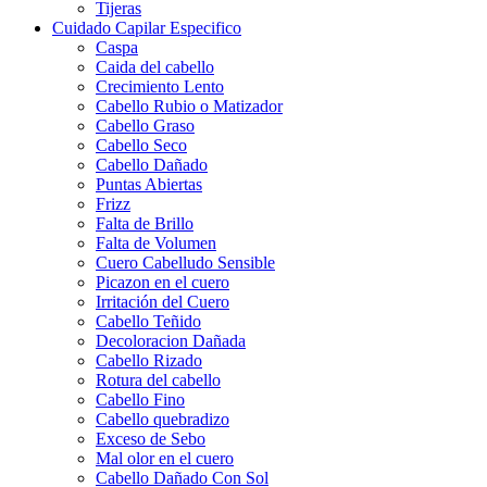
Tijeras
Cuidado Capilar Especifico
Caspa
Caida del cabello
Crecimiento Lento
Cabello Rubio o Matizador
Cabello Graso
Cabello Seco
Cabello Dañado
Puntas Abiertas
Frizz
Falta de Brillo
Falta de Volumen
Cuero Cabelludo Sensible
Picazon en el cuero
Irritación del Cuero
Cabello Teñido
Decoloracion Dañada
Cabello Rizado
Rotura del cabello
Cabello Fino
Cabello quebradizo
Exceso de Sebo
Mal olor en el cuero
Cabello Dañado Con Sol