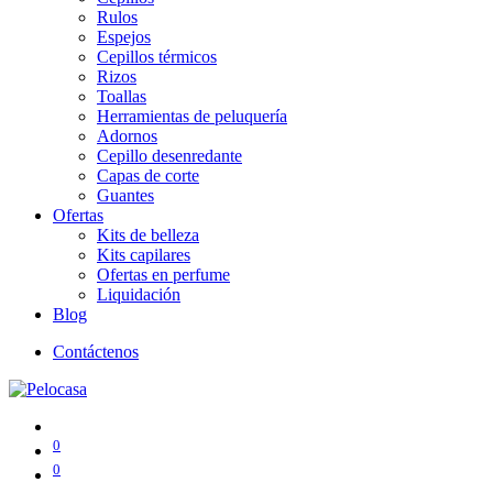
Rulos
Espejos
Cepillos térmicos
Rizos
Toallas
Herramientas de peluquería
Adornos
Cepillo desenredante
Capas de corte
Guantes
Ofertas
Kits de belleza
Kits capilares
Ofertas en perfume
Liquidación
Blog
Contáctenos
0
0