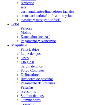
Antiedad
sets
desmaquillantes/limpiadores faciales
crema aclaradora/unifica tono y luz
masajes y masajeador facial
Pelos
Pelucas
Moños
Kanekalon (trenzas)
Pegamento y Adhesivos
Maquillaje
Pinta Labios
Lapiz de ojos
bases
Lip gloss
Serum de Ojos
Polvo Coloretes
Delineadores
Rizadores de pestañas
Pegamento de Pestañas
Pestañas
accesorios
Sombra de ojos
illuminadores
Corrector