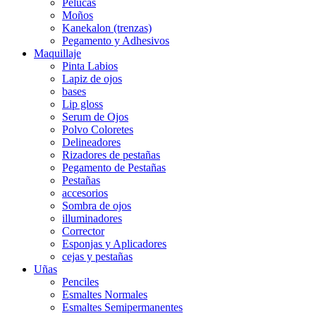
Pelucas
Moños
Kanekalon (trenzas)
Pegamento y Adhesivos
Maquillaje
Pinta Labios
Lapiz de ojos
bases
Lip gloss
Serum de Ojos
Polvo Coloretes
Delineadores
Rizadores de pestañas
Pegamento de Pestañas
Pestañas
accesorios
Sombra de ojos
illuminadores
Corrector
Esponjas y Aplicadores
cejas y pestañas
Uñas
Penciles
Esmaltes Normales
Esmaltes Semipermanentes