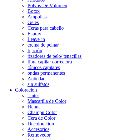
Polvos De Volumen
Botox
Ampollas
Geles
Ceras para cabello
Espray
Leave-in
crema de peinar
fijación
rizadores de pelo/ tenacillas
fibra capilar correctora
tónicos capilares
ondas permanentes
Antiedad
sin sulfatos
Coloracion
Tintes
Mascarilla de Color
Henna
Champu Color
Cera de Color
Decoloracion
Accesorios
Removedor