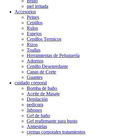
Brillo
piel irritada
Accesorios
Peines
Cepillos
Rulos
Espejos
Cepillos Termicos
Rizos
Toallas
Herramientas de Peluquería
Adornos
Cepillo Desenredante
Capas de Corte
Guantes
cuidado corporal
Bomba de baño
Aceite de Masaje
Depilación
pedicura
Jabones
Gel de baño
Gel reafirmante para busto
Antiestrías
cremas corporales tratamientos