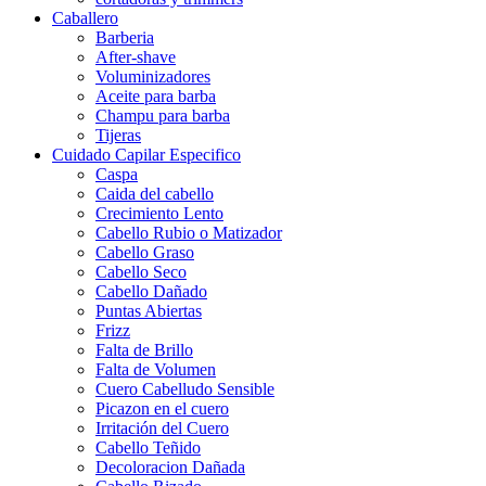
Caballero
Barberia
After-shave
Voluminizadores
Aceite para barba
Champu para barba
Tijeras
Cuidado Capilar Especifico
Caspa
Caida del cabello
Crecimiento Lento
Cabello Rubio o Matizador
Cabello Graso
Cabello Seco
Cabello Dañado
Puntas Abiertas
Frizz
Falta de Brillo
Falta de Volumen
Cuero Cabelludo Sensible
Picazon en el cuero
Irritación del Cuero
Cabello Teñido
Decoloracion Dañada