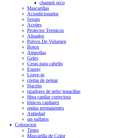
champù seco
Mascarillas
Acondicionador
Serum
Aceites
Protector Termicos
Alisados
Polvos De Volumen
Botox
Ampollas
Geles
Ceras para cabello
Espray
Leave-in
crema de peinar
fijación
rizadores de pelo/ tenacillas
fibra capilar correctora
tónicos capilares
ondas permanentes
Antiedad
sin sulfatos
Coloracion
Tintes
Mascarilla de Color