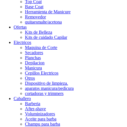
Top Coat
Base Coat
Herramienta de Manicure
Removedor
quitaesmalte/acetona
Ofertas
Kits de Belleza
Kits de cuidado Capilar
Electricos
Maquina de Corte
Secadores
Planchas
Depilacion
Manicura
Cepillos Electricos
Otros
Dispositivo de limpieza.
aparatos manicura/pedicura
cortadoras y trimmers
Caballero
Barberia
After-shave
Voluminizadores
Aceite para barba
Champu para barba