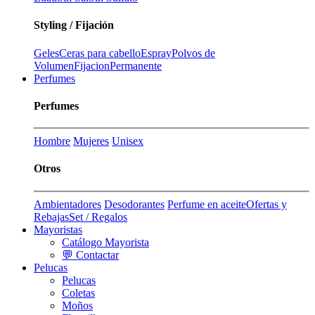
Styling / Fijación
Geles
Ceras para cabello
Espray
Polvos de
Volumen
Fijacion
Permanente
Perfumes
Perfumes
Hombre
Mujeres
Unisex
Otros
Ambientadores
Desodorantes
Perfume en aceite
Ofertas y
Rebajas
Set / Regalos
Mayoristas
Catálogo Mayorista
💬 Contactar
Pelucas
Pelucas
Coletas
Moños