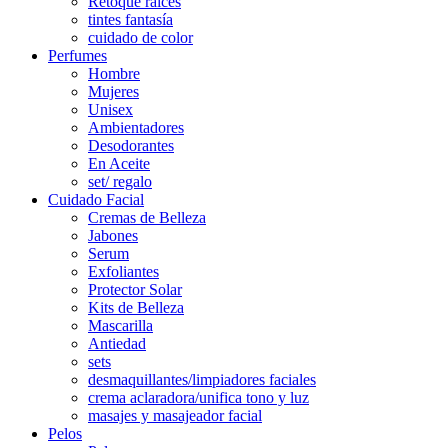
Retoque raíces
tintes fantasía
cuidado de color
Perfumes
Hombre
Mujeres
Unisex
Ambientadores
Desodorantes
En Aceite
set/ regalo
Cuidado Facial
Cremas de Belleza
Jabones
Serum
Exfoliantes
Protector Solar
Kits de Belleza
Mascarilla
Antiedad
sets
desmaquillantes/limpiadores faciales
crema aclaradora/unifica tono y luz
masajes y masajeador facial
Pelos