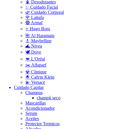
🧴 Desodorantes
✨ Cuidado Facial
🌿 Cuidado Corporal
🌹 Lattafa
🔵 Armaf
⭐ Hugo Boss
🌺 Al Haramain
💄 Maybelline
🌊 Nivea
🕊️ Dove
💋 L'Oréal
✂️ Alfaparf
💎 Clinique
🌟 Calvin Klein
💫 Versace
Cuidado Capilar
Champus
champù seco
Mascarillas
Acondicionador
Serum
Aceites
Protector Termicos
Alisados