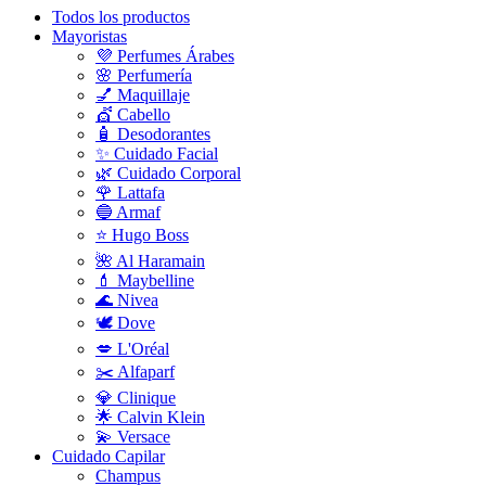
Todos los productos
Mayoristas
💜 Perfumes Árabes
🌸 Perfumería
💅 Maquillaje
💇 Cabello
🧴 Desodorantes
✨ Cuidado Facial
🌿 Cuidado Corporal
🌹 Lattafa
🔵 Armaf
⭐ Hugo Boss
🌺 Al Haramain
💄 Maybelline
🌊 Nivea
🕊️ Dove
💋 L'Oréal
✂️ Alfaparf
💎 Clinique
🌟 Calvin Klein
💫 Versace
Cuidado Capilar
Champus