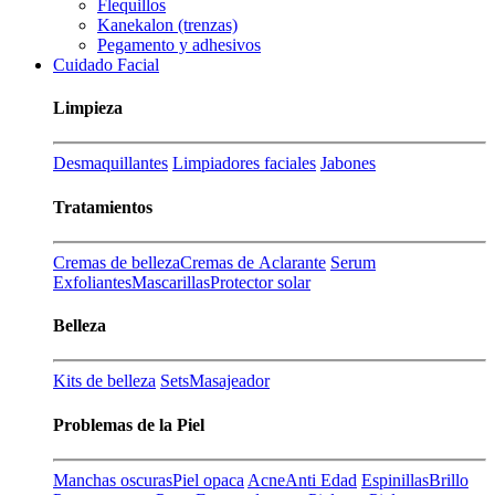
Flequillos
Kanekalon (trenzas)
Pegamento y adhesivos
Cuidado Facial
Limpieza
Desmaquillantes
Limpiadores faciales
Jabones
Tratamientos
Cremas de belleza
Cremas de Aclarante
Serum
Exfoliantes
Mascarillas
Protector solar
Belleza
Kits de belleza
Sets
Masajeador
Problemas de la Piel
Manchas oscuras
Piel opaca
Acne
Anti Edad
Espinillas
Brillo