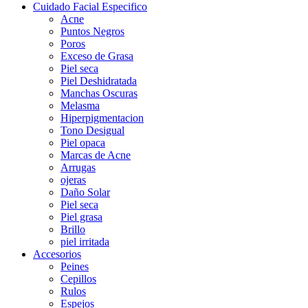
Cuidado Facial Especifico
Acne
Puntos Negros
Poros
Exceso de Grasa
Piel seca
Piel Deshidratada
Manchas Oscuras
Melasma
Hiperpigmentacion
Tono Desigual
Piel opaca
Marcas de Acne
Arrugas
ojeras
Daño Solar
Piel seca
Piel grasa
Brillo
piel irritada
Accesorios
Peines
Cepillos
Rulos
Espejos