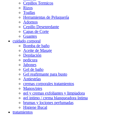
Cepillos Termicos
Rizos
Toallas
Herramientas de Peluquería
Adornos
Cepillo Desenredante
Capas de Corte
Guantes
cuidado corporal
Bomba de baño
Aceite de Masaje
Depilación
pedicura
Jabones
Gel de baño
Gel reafirmante para busto
Antiestrías
cremas corporales tratamientos
Manos/pies
gel y cremas exfoliantes y limpiadora
gel intimo / crema blanqueadora íntima
brumas y lociones perfumadas
Higiene Bucal
tratamientos