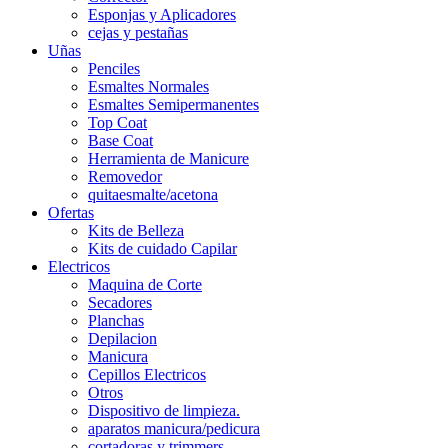
Esponjas y Aplicadores
cejas y pestañas
Uñas
Penciles
Esmaltes Normales
Esmaltes Semipermanentes
Top Coat
Base Coat
Herramienta de Manicure
Removedor
quitaesmalte/acetona
Ofertas
Kits de Belleza
Kits de cuidado Capilar
Electricos
Maquina de Corte
Secadores
Planchas
Depilacion
Manicura
Cepillos Electricos
Otros
Dispositivo de limpieza.
aparatos manicura/pedicura
cortadoras y trimmers