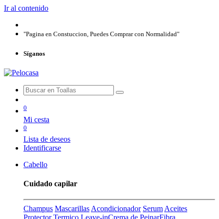
Ir al contenido
"Pagina en Constuccion, Puedes Comprar con Normalidad"
Síganos
0
Mi cesta
0
Lista de deseos
Identificarse
Cabello
Cuidado capilar
Champus
Mascarillas
Acondicionador
Serum
Aceites
Protector Termico
Leave-in
Crema de Peinar
Fibra