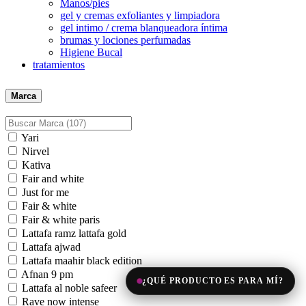
Manos/pies
gel y cremas exfoliantes y limpiadora
gel intimo / crema blanqueadora íntima
brumas y lociones perfumadas
Higiene Bucal
tratamientos
Marca
Yari
Nirvel
Kativa
Fair and white
Just for me
Fair & white
Fair & white paris
Lattafa ramz lattafa gold
Lattafa ajwad
Lattafa maahir black edition
Afnan 9 pm
¿QUÉ PRODUCTO ES PARA MÍ?
Lattafa al noble safeer
Rave now intense