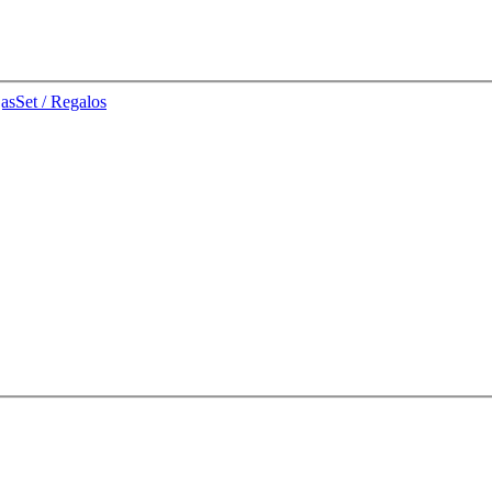
jas
Set / Regalos