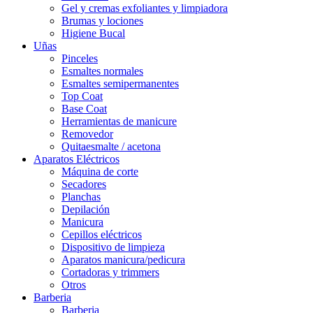
Gel y cremas exfoliantes y limpiadora
Brumas y lociones
Higiene Bucal
Uñas
Pinceles
Esmaltes normales
Esmaltes semipermanentes
Top Coat
Base Coat
Herramientas de manicure
Removedor
Quitaesmalte / acetona
Aparatos Eléctricos
Máquina de corte
Secadores
Planchas
Depilación
Manicura
Cepillos eléctricos
Dispositivo de limpieza
Aparatos manicura/pedicura
Cortadoras y trimmers
Otros
Barberia
Barberia