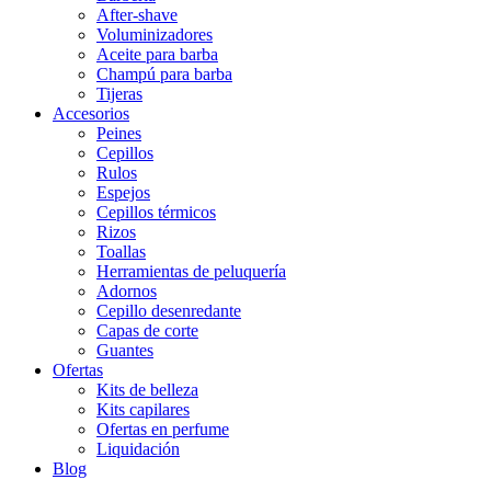
After-shave
Voluminizadores
Aceite para barba
Champú para barba
Tijeras
Accesorios
Peines
Cepillos
Rulos
Espejos
Cepillos térmicos
Rizos
Toallas
Herramientas de peluquería
Adornos
Cepillo desenredante
Capas de corte
Guantes
Ofertas
Kits de belleza
Kits capilares
Ofertas en perfume
Liquidación
Blog