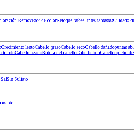
loración
Removedor de color
Retoque raíces
Tintes fantasías
Cuidado de
o
Crecimiento lento
Cabello graso
Cabello seco
Cabello dañado
puntas abi
o teñido
Cabello rizado
Rotura del cabello
Cabello fino
Cabello quebradi
 Sal
Sin Sulfato
anente