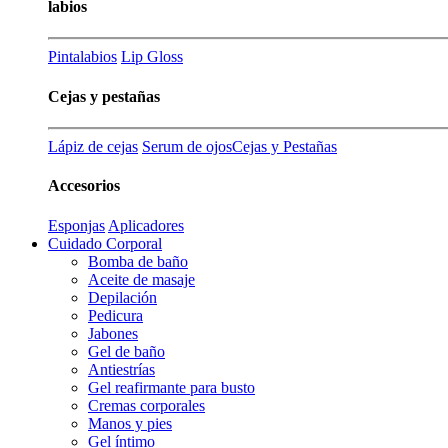
labios
Pintalabios
Lip Gloss
Cejas y pestañas
Lápiz de cejas
Serum de ojos
Cejas y Pestañas
Accesorios
Esponjas
Aplicadores
Cuidado Corporal
Bomba de baño
Aceite de masaje
Depilación
Pedicura
Jabones
Gel de baño
Antiestrías
Gel reafirmante para busto
Cremas corporales
Manos y pies
Gel íntimo