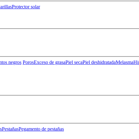
rillas
Protector solar
ntos negros
Poros
Exceso de grasa
Piel seca
Piel deshidratada
Melasma
Hi
s
Pestañas
Pegamento de pestañas