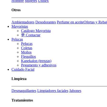
Hombre
Mujeres
Unisex
Otros
Ambientadores
Desodorantes
Perfume en aceite
Ofertas y Reba
Mayoristas
Catálogo Mayorista
💬 Contactar
Pelucas
Pelucas
Coletas
Moños
Flequillos
Kanekalon (trenzas)
Pegamento y adhesivos
Cuidado Facial
Limpieza
Desmaquillantes
Limpiadores faciales
Jabones
Tratamientos