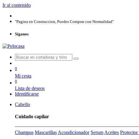
Ir al contenido
"Pagina en Constuccion, Puedes Comprar con Normalidad"
Síganos
0
Mi cesta
0
Lista de deseos
Identificarse
Cabello
Cuidado capilar
Champus
Mascarillas
Acondicionador
Serum
Aceites
Protecto