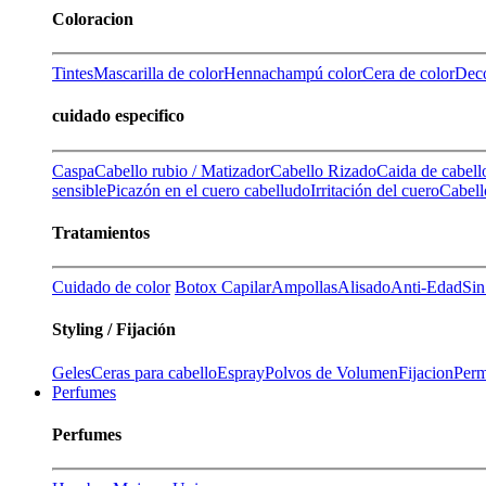
Coloracion
Tintes
Mascarilla de color
Henna
champú color
Cera de color
Deco
cuidado especifico
Caspa
Cabello rubio / Matizador
Cabello Rizado
Caida de cabell
sensible
Picazón en el cuero cabelludo
Irritación del cuero
Cabell
Tratamientos
Cuidado de color
Botox Capilar
Ampollas
Alisado
Anti-Edad
Sin
Styling / Fijación
Geles
Ceras para cabello
Espray
Polvos de Volumen
Fijacion
Perm
Perfumes
Perfumes