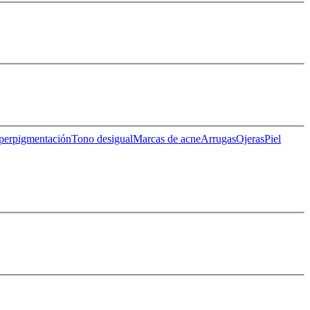
perpigmentación
Tono desigual
Marcas de acne
Arrugas
Ojeras
Piel