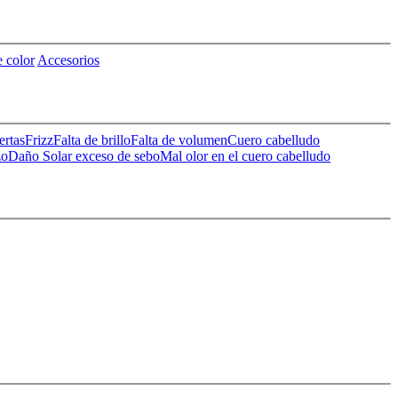
 color
Accesorios
ertas
Frizz
Falta de brillo
Falta de volumen
Cuero cabelludo
zo
Daño Solar
exceso de sebo
Mal olor en el cuero cabelludo