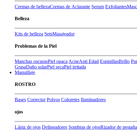
Cremas de belleza
Cremas de Aclarante
Serum
Exfoliantes
Masca
Belleza
Kits de belleza
Sets
Masajeador
Problemas de la Piel
Manchas oscuras
Piel opaca
Acne
Anti Edad
Espinillas
Brillo
Pu
Grasa
Daño solar
Piel seca
Piel irritada
Maquillaje
ROSTRO
Bases
Corrector
Polvos
Coloretes
Iluminadores
ojos
Lápiz de ojos
Delineadores
Sombras de ojos
Rizador de pestaña