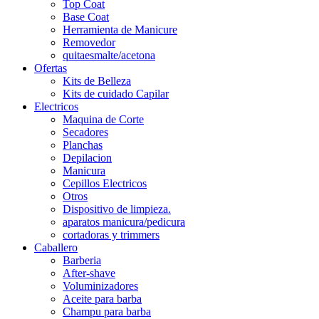
Top Coat
Base Coat
Herramienta de Manicure
Removedor
quitaesmalte/acetona
Ofertas
Kits de Belleza
Kits de cuidado Capilar
Electricos
Maquina de Corte
Secadores
Planchas
Depilacion
Manicura
Cepillos Electricos
Otros
Dispositivo de limpieza.
aparatos manicura/pedicura
cortadoras y trimmers
Caballero
Barberia
After-shave
Voluminizadores
Aceite para barba
Champu para barba