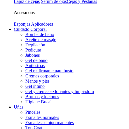
Lápiz de cejas
Serum de ojos
Cejas y Pestañas
Accesorios
Esponjas
Aplicadores
Cuidado Corporal
Bomba de baño
Aceite de masaje
Depilación
Pedicura
Jabones
Gel de baño
Antiestrías
Gel reafirmante para busto
Cremas corporales
Manos y pies
Gel íntimo
Gel y cremas exfoliantes y limpiadora
Brumas y lociones
Higiene Bucal
Uñas
Pinceles
Esmaltes normales
Esmaltes semipermanentes
Top Coat