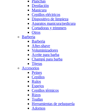
Planchas
Depilación
Manicura
Cepillos eléctricos
Dispositivo de limpieza
Aparatos manicura/pedicura
Cortadoras y trimmers
Otros
Barberia
Barberia
After-shave
Voluminizadores
Aceite para barba
Champú para barba
Tijeras
Accesorios
Peines
Cepillos
Rulos
Espejos
Cepillos térmicos
Rizos
Toallas
Herramientas de peluquería
Adornos