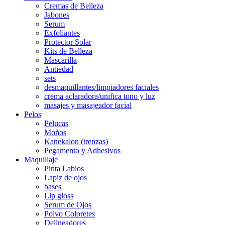
Cremas de Belleza
Jabones
Serum
Exfoliantes
Protector Solar
Kits de Belleza
Mascarilla
Antiedad
sets
desmaquillantes/limpiadores faciales
crema aclaradora/unifica tono y luz
masajes y masajeador facial
Pelos
Pelucas
Moños
Kanekalon (trenzas)
Pegamento y Adhesivos
Maquillaje
Pinta Labios
Lapiz de ojos
bases
Lip gloss
Serum de Ojos
Polvo Coloretes
Delineadores