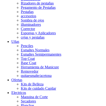
Rizadores de pestañas
Pegamento de Pestañas
Pestañas
accesorios
Sombra de ojos
illuminadores
Corrector
Esponjas y Aplicadores
cejas y pestañas
Uñas
Penciles
Esmaltes Normales
Esmaltes Semipermanentes
Top Coat
Base Coat
Herramienta de Manicure
Removedor
quitaesmalte/acetona
Ofertas
Kits de Belleza
Kits de cuidado Capilar
Electricos
Maquina de Corte
Secadores
Planchas