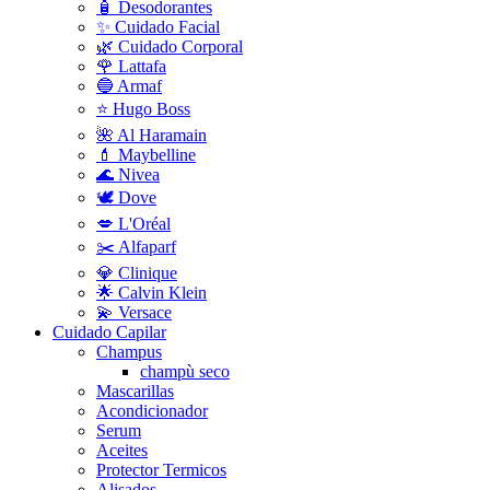
🧴 Desodorantes
✨ Cuidado Facial
🌿 Cuidado Corporal
🌹 Lattafa
🔵 Armaf
⭐ Hugo Boss
🌺 Al Haramain
💄 Maybelline
🌊 Nivea
🕊️ Dove
💋 L'Oréal
✂️ Alfaparf
💎 Clinique
🌟 Calvin Klein
💫 Versace
Cuidado Capilar
Champus
champù seco
Mascarillas
Acondicionador
Serum
Aceites
Protector Termicos
Alisados