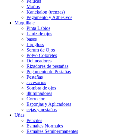
Pelucas
Moños
Kanekalon (trenzas)
Pegamento y Adhesivos
Maquillaje
Pinta Labios
Lapiz de ojos
bases
Lip gloss
Serum de Ojos
Polvo Coloretes
Delineadores
Rizadores de pestañas
Pegamento de Pestañas
Pestañas
accesorios
Sombra de ojos
illuminadores
Corrector
Esponjas y Aplicadores
cejas y pestañas
Uñas
Penciles
Esmaltes Normales
Esmaltes Semipermanentes