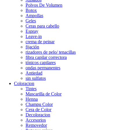
Polvos De Volumen
Botox
Ampollas
Geles
Ceras para cabello
Espray
Leave-in
crema de peinar
fijación
rizadores de pelo/ tenacillas
fibra capilar correctora
tónicos capilares
ondas permanentes
Antiedad
sin sulfatos
Coloracion
Tintes
Mascarilla de Color
Henna
Champu Color
Cera de Color
Decoloracion
Accesorios
Removedor