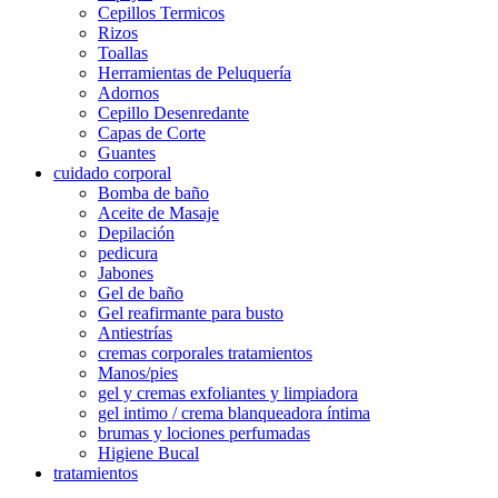
Cepillos Termicos
Rizos
Toallas
Herramientas de Peluquería
Adornos
Cepillo Desenredante
Capas de Corte
Guantes
cuidado corporal
Bomba de baño
Aceite de Masaje
Depilación
pedicura
Jabones
Gel de baño
Gel reafirmante para busto
Antiestrías
cremas corporales tratamientos
Manos/pies
gel y cremas exfoliantes y limpiadora
gel intimo / crema blanqueadora íntima
brumas y lociones perfumadas
Higiene Bucal
tratamientos