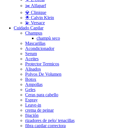
✂️ Alfaparf
💎 Clinique
🌟 Calvin Klein
💫 Versace
Cuidado Capilar
Champus
champù seco
Mascarillas
Acondicionador
Serum
Aceites
Protector Termicos
Alisados
Polvos De Volumen
Botox
Ampollas
Geles
Ceras para cabello
Espray
Leave-in
crema de peinar
fijación
rizadores de pelo/ tenacillas
fibra capilar correctora