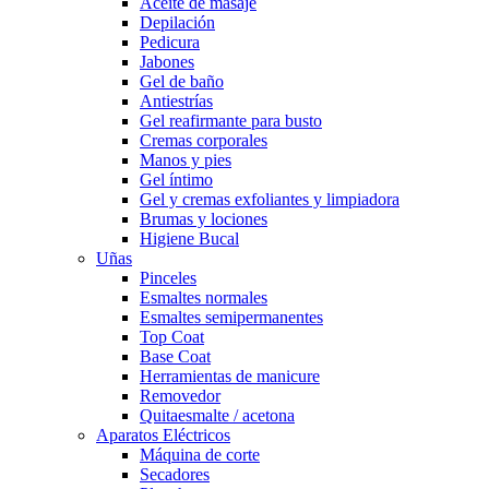
Aceite de masaje
Depilación
Pedicura
Jabones
Gel de baño
Antiestrías
Gel reafirmante para busto
Cremas corporales
Manos y pies
Gel íntimo
Gel y cremas exfoliantes y limpiadora
Brumas y lociones
Higiene Bucal
Uñas
Pinceles
Esmaltes normales
Esmaltes semipermanentes
Top Coat
Base Coat
Herramientas de manicure
Removedor
Quitaesmalte / acetona
Aparatos Eléctricos
Máquina de corte
Secadores