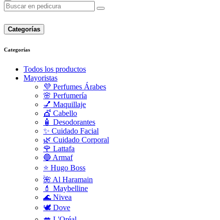
Categorías
Categorías
Todos los productos
Mayoristas
💜 Perfumes Árabes
🌸 Perfumería
💅 Maquillaje
💇 Cabello
🧴 Desodorantes
✨ Cuidado Facial
🌿 Cuidado Corporal
🌹 Lattafa
🔵 Armaf
⭐ Hugo Boss
🌺 Al Haramain
💄 Maybelline
🌊 Nivea
🕊️ Dove
💋 L'Oréal