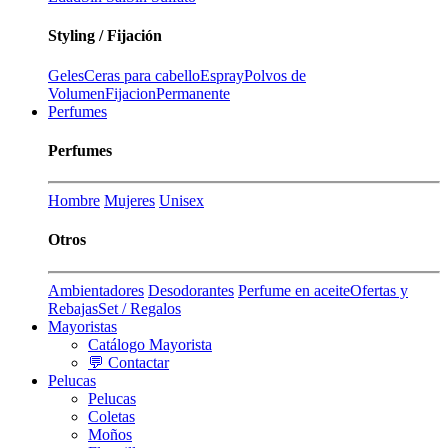
Styling / Fijación
Geles
Ceras para cabello
Espray
Polvos de
Volumen
Fijacion
Permanente
Perfumes
Perfumes
Hombre
Mujeres
Unisex
Otros
Ambientadores
Desodorantes
Perfume en aceite
Ofertas y
Rebajas
Set / Regalos
Mayoristas
Catálogo Mayorista
💬 Contactar
Pelucas
Pelucas
Coletas
Moños