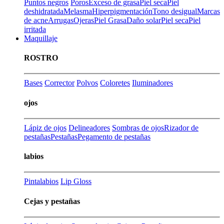
Puntos negros
Poros
Exceso de grasa
Piel seca
Piel
deshidratada
Melasma
Hiperpigmentación
Tono desigual
Marcas
de acne
Arrugas
Ojeras
Piel Grasa
Daño solar
Piel seca
Piel
irritada
Maquillaje
ROSTRO
Bases
Corrector
Polvos
Coloretes
Iluminadores
ojos
Lápiz de ojos
Delineadores
Sombras de ojos
Rizador de
pestañas
Pestañas
Pegamento de pestañas
labios
Pintalabios
Lip Gloss
Cejas y pestañas