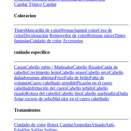
Capilar
Tónico Capilar
Coloracion
Tintes
Mascarilla de color
Henna
champú color
Cera de
color
Decoloración
Removedor de color
Retoque raíces
Tintes
fantasías
Cuidado de color
Accesorios
cuidado especifico
Caspa
Cabello rubio / Matizador
Cabello Rizado
Caida de
cabello
Crecimiento lento
Cabello graso
Cabello seco
Cabello
dañado
puntas abiertas
Frizz
Falta de brillo
Falta de
volumen
Cuero cabelludo sensible
Picazón en el cuero
cabelludo
Irritación del cuero
Cabello teñido
Cabello
rizado
Rotura del cabello
Cabello fino
Cabello quebradizo
Daño
Solar
exceso de sebo
Mal olor en el cuero cabelludo
Tratamientos
Cuidado de color
Botox Capilar
Ampollas
Alisado
Anti-
Edad
Sin Sal
Sin Sulfato