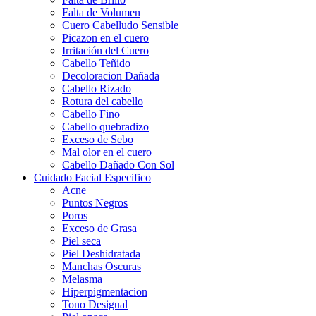
Falta de Volumen
Cuero Cabelludo Sensible
Picazon en el cuero
Irritación del Cuero
Cabello Teñido
Decoloracion Dañada
Cabello Rizado
Rotura del cabello
Cabello Fino
Cabello quebradizo
Exceso de Sebo
Mal olor en el cuero
Cabello Dañado Con Sol
Cuidado Facial Especifico
Acne
Puntos Negros
Poros
Exceso de Grasa
Piel seca
Piel Deshidratada
Manchas Oscuras
Melasma
Hiperpigmentacion
Tono Desigual