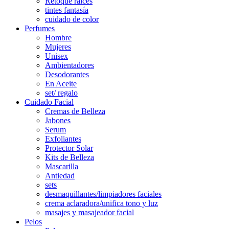
Retoque raíces
tintes fantasía
cuidado de color
Perfumes
Hombre
Mujeres
Unisex
Ambientadores
Desodorantes
En Aceite
set/ regalo
Cuidado Facial
Cremas de Belleza
Jabones
Serum
Exfoliantes
Protector Solar
Kits de Belleza
Mascarilla
Antiedad
sets
desmaquillantes/limpiadores faciales
crema aclaradora/unifica tono y luz
masajes y masajeador facial
Pelos