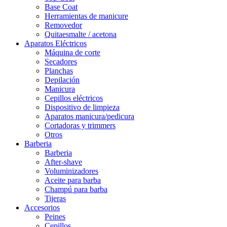
Base Coat
Herramientas de manicure
Removedor
Quitaesmalte / acetona
Aparatos Eléctricos
Máquina de corte
Secadores
Planchas
Depilación
Manicura
Cepillos eléctricos
Dispositivo de limpieza
Aparatos manicura/pedicura
Cortadoras y trimmers
Otros
Barberia
Barberia
After-shave
Voluminizadores
Aceite para barba
Champú para barba
Tijeras
Accesorios
Peines
Cepillos