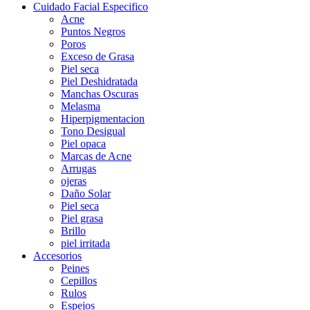
Cuidado Facial Especifico
Acne
Puntos Negros
Poros
Exceso de Grasa
Piel seca
Piel Deshidratada
Manchas Oscuras
Melasma
Hiperpigmentacion
Tono Desigual
Piel opaca
Marcas de Acne
Arrugas
ojeras
Daño Solar
Piel seca
Piel grasa
Brillo
piel irritada
Accesorios
Peines
Cepillos
Rulos
Espejos