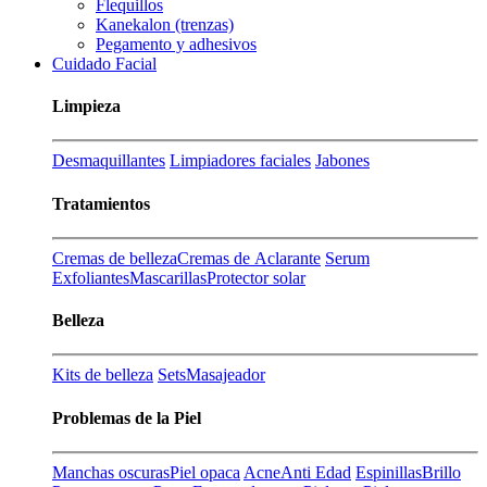
Flequillos
Kanekalon (trenzas)
Pegamento y adhesivos
Cuidado Facial
Limpieza
Desmaquillantes
Limpiadores faciales
Jabones
Tratamientos
Cremas de belleza
Cremas de Aclarante
Serum
Exfoliantes
Mascarillas
Protector solar
Belleza
Kits de belleza
Sets
Masajeador
Problemas de la Piel
Manchas oscuras
Piel opaca
Acne
Anti Edad
Espinillas
Brillo