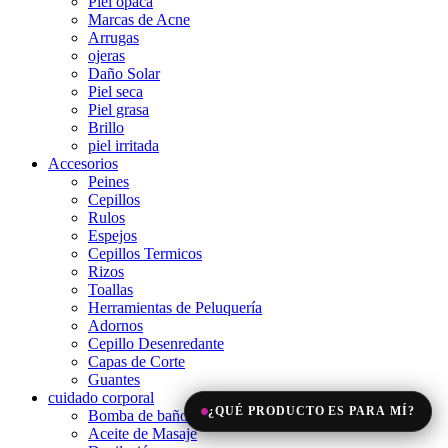
Piel opaca
Marcas de Acne
Arrugas
ojeras
Daño Solar
Piel seca
Piel grasa
Brillo
piel irritada
Accesorios
Peines
Cepillos
Rulos
Espejos
Cepillos Termicos
Rizos
Toallas
Herramientas de Peluquería
Adornos
Cepillo Desenredante
Capas de Corte
Guantes
cuidado corporal
¿QUÉ PRODUCTO ES PARA MÍ?
Bomba de baño
Aceite de Masaje