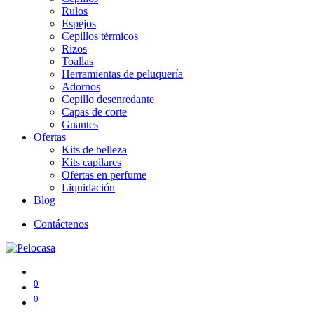
Rulos
Espejos
Cepillos térmicos
Rizos
Toallas
Herramientas de peluquería
Adornos
Cepillo desenredante
Capas de corte
Guantes
Ofertas
Kits de belleza
Kits capilares
Ofertas en perfume
Liquidación
Blog
Contáctenos
0
0