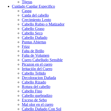
Tijeras
Cuidado Capilar Especifico
Caspa
Caida del cabello
Crecimiento Lento
Cabello Rubio o Matizador
Cabello Graso
Cabello Seco
Cabello Dañado
Puntas Abiertas
Frizz
Falta de Brillo
Falta de Volumen
Cuero Cabelludo Sensible
Picazon en el cuero
Irritación del Cuero
Cabello Teñido
Decoloracion Dañada
Cabello Rizado
Rotura del cabello
Cabello Fino
Cabello quebradizo
Exceso de Sebo
Mal olor en el cuero
Cabello Dañado Con Sol