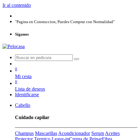
Ir al contenido
"Pagina en Constuccion, Puedes Comprar con Normalidad"
Síganos
0
Mi cesta
0
Lista de deseos
Identificarse
Cabello
Cuidado capilar
Champus
Mascarillas
Acondicionador
Serum
Aceites
Protector Termico
Leave-in
Crema de Peinar
Fibra