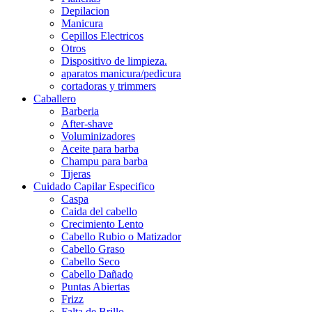
Depilacion
Manicura
Cepillos Electricos
Otros
Dispositivo de limpieza.
aparatos manicura/pedicura
cortadoras y trimmers
Caballero
Barberia
After-shave
Voluminizadores
Aceite para barba
Champu para barba
Tijeras
Cuidado Capilar Especifico
Caspa
Caida del cabello
Crecimiento Lento
Cabello Rubio o Matizador
Cabello Graso
Cabello Seco
Cabello Dañado
Puntas Abiertas
Frizz
Falta de Brillo