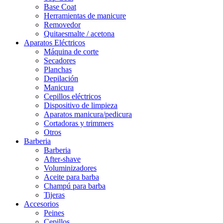
Base Coat
Herramientas de manicure
Removedor
Quitaesmalte / acetona
Aparatos Eléctricos
Máquina de corte
Secadores
Planchas
Depilación
Manicura
Cepillos eléctricos
Dispositivo de limpieza
Aparatos manicura/pedicura
Cortadoras y trimmers
Otros
Barberia
Barberia
After-shave
Voluminizadores
Aceite para barba
Champú para barba
Tijeras
Accesorios
Peines
Cepillos