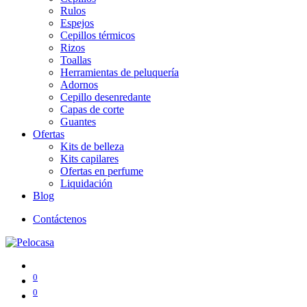
Rulos
Espejos
Cepillos térmicos
Rizos
Toallas
Herramientas de peluquería
Adornos
Cepillo desenredante
Capas de corte
Guantes
Ofertas
Kits de belleza
Kits capilares
Ofertas en perfume
Liquidación
Blog
Contáctenos
0
0