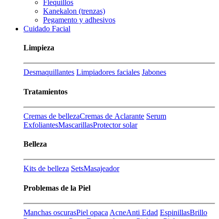
Flequillos
Kanekalon (trenzas)
Pegamento y adhesivos
Cuidado Facial
Limpieza
Desmaquillantes
Limpiadores faciales
Jabones
Tratamientos
Cremas de belleza
Cremas de Aclarante
Serum
Exfoliantes
Mascarillas
Protector solar
Belleza
Kits de belleza
Sets
Masajeador
Problemas de la Piel
Manchas oscuras
Piel opaca
Acne
Anti Edad
Espinillas
Brillo