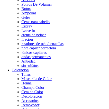
Polvos De Volumen
Botox
Ampollas
Geles
Ceras para cabello
Espray
Leave-in
crema de peinar
fijación
rizadores de pelo/ tenacillas
fibra capilar correctora
tónicos capilares
ondas permanentes
Antiedad
sin sulfatos
Coloracion
Tintes
Mascarilla de Color
Henna
Champu Color
Cera de Color
Decoloracion
Accesorios
Removedor