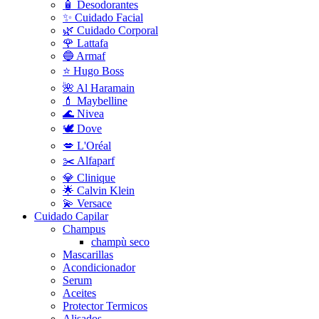
🧴 Desodorantes
✨ Cuidado Facial
🌿 Cuidado Corporal
🌹 Lattafa
🔵 Armaf
⭐ Hugo Boss
🌺 Al Haramain
💄 Maybelline
🌊 Nivea
🕊️ Dove
💋 L'Oréal
✂️ Alfaparf
💎 Clinique
🌟 Calvin Klein
💫 Versace
Cuidado Capilar
Champus
champù seco
Mascarillas
Acondicionador
Serum
Aceites
Protector Termicos
Alisados