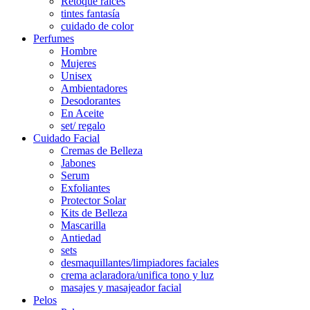
Retoque raíces
tintes fantasía
cuidado de color
Perfumes
Hombre
Mujeres
Unisex
Ambientadores
Desodorantes
En Aceite
set/ regalo
Cuidado Facial
Cremas de Belleza
Jabones
Serum
Exfoliantes
Protector Solar
Kits de Belleza
Mascarilla
Antiedad
sets
desmaquillantes/limpiadores faciales
crema aclaradora/unifica tono y luz
masajes y masajeador facial
Pelos