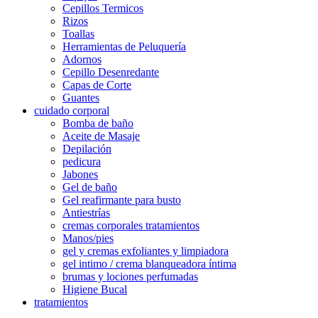
Cepillos Termicos
Rizos
Toallas
Herramientas de Peluquería
Adornos
Cepillo Desenredante
Capas de Corte
Guantes
cuidado corporal
Bomba de baño
Aceite de Masaje
Depilación
pedicura
Jabones
Gel de baño
Gel reafirmante para busto
Antiestrías
cremas corporales tratamientos
Manos/pies
gel y cremas exfoliantes y limpiadora
gel intimo / crema blanqueadora íntima
brumas y lociones perfumadas
Higiene Bucal
tratamientos