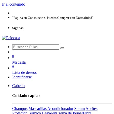
Ir al contenido
"Pagina en Constuccion, Puedes Comprar con Normalidad"
Síganos
0
Mi cesta
0
Lista de deseos
Identificarse
Cabello
Cuidado capilar
Champus
Mascarillas
Acondicionador
Serum
Aceites
Protector Termico
Leave-in
Crema de Peinar
Fibra