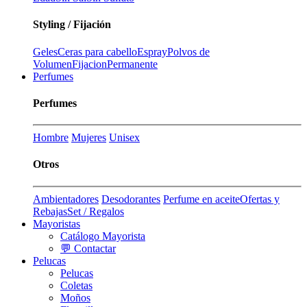
Styling / Fijación
Geles
Ceras para cabello
Espray
Polvos de
Volumen
Fijacion
Permanente
Perfumes
Perfumes
Hombre
Mujeres
Unisex
Otros
Ambientadores
Desodorantes
Perfume en aceite
Ofertas y
Rebajas
Set / Regalos
Mayoristas
Catálogo Mayorista
💬 Contactar
Pelucas
Pelucas
Coletas
Moños