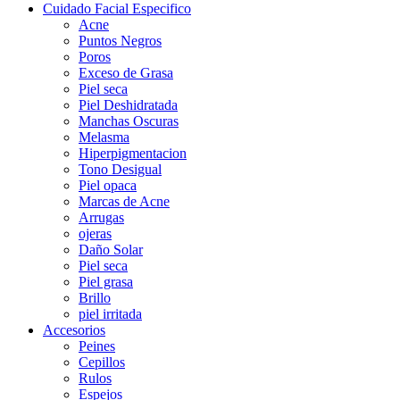
Cuidado Facial Especifico
Acne
Puntos Negros
Poros
Exceso de Grasa
Piel seca
Piel Deshidratada
Manchas Oscuras
Melasma
Hiperpigmentacion
Tono Desigual
Piel opaca
Marcas de Acne
Arrugas
ojeras
Daño Solar
Piel seca
Piel grasa
Brillo
piel irritada
Accesorios
Peines
Cepillos
Rulos
Espejos