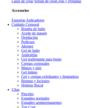
Lápiz de cejas
Serum de ojos
Cejas y Pestañas
Accesorios
Esponjas
Aplicadores
Cuidado Corporal
Bomba de baño
Aceite de masaje
Depilación
Pedicura
Jabones
Gel de baño
Antiestrías
Gel reafirmante para busto
Cremas corporales
Manos y pies
Gel íntimo
Gel y cremas exfoliantes y limpiadora
Brumas y lociones
Higiene Bucal
Uñas
Pinceles
Esmaltes normales
Esmaltes semipermanentes
Top Coat