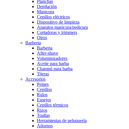
Planchas
Depilación
Manicura
Cepillos eléctricos
Dispositivo de limpieza
Aparatos manicura/pedicura
Cortadoras y trimmers
Otros
Barberia
Barberia
After-shave
Voluminizadores
Aceite para barba
Champú para barba
Tijeras
Accesorios
Peines
Cepillos
Rulos
Espejos
Cepillos térmicos
Rizos
Toallas
Herramientas de peluquería
Adornos