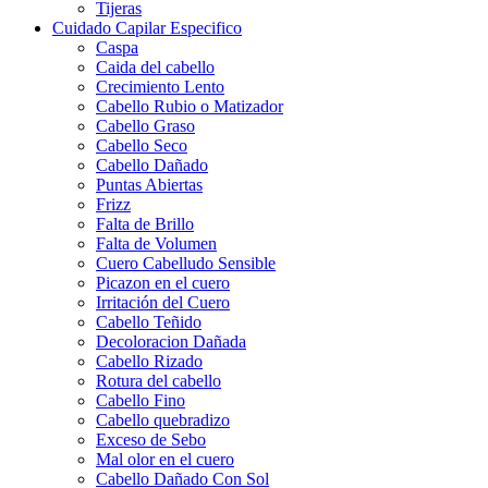
Tijeras
Cuidado Capilar Especifico
Caspa
Caida del cabello
Crecimiento Lento
Cabello Rubio o Matizador
Cabello Graso
Cabello Seco
Cabello Dañado
Puntas Abiertas
Frizz
Falta de Brillo
Falta de Volumen
Cuero Cabelludo Sensible
Picazon en el cuero
Irritación del Cuero
Cabello Teñido
Decoloracion Dañada
Cabello Rizado
Rotura del cabello
Cabello Fino
Cabello quebradizo
Exceso de Sebo
Mal olor en el cuero
Cabello Dañado Con Sol