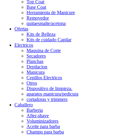
Top Coat
Base Coat
Herramienta de Manicure
Removedor
quitaesmalte/acetona
Ofertas
Kits de Belleza
Kits de cuidado Capilar
Electricos
Maquina de Corte
Secadores
Planchas
Depilacion
Manicura
Cepillos Electricos
Otros
Dispositivo de limpieza.
aparatos manicura/pedicura
cortadoras y trimmers
Caballero
Barberia
After-shave
Voluminizadores
Aceite para barba
Champu para barba