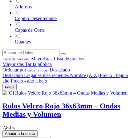
Adornos
Cepillo Desenredante
Capas de Corte
Guantes
Mayoristas
Lista de precios
Lista de precios:
Mayoristas
Tarifa pública
Ordenar por
Destacado
Ordenar por:
Destacado
Llegadas más recientes
Nombre (A-Z)
Precio - bajo a
alto
Precio - alto a bajo
Filtros
Rulos Velcro Rojo 36x63mm – Ondas
Medias y Volumen
2,80
€
Añadir a la cesta