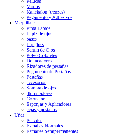
Pelucas
Moños
Kanekalon (trenzas)
Pegamento y Adhesivos
Maquillaje
Pinta Labios
Lapiz de ojos
bases
Lip gloss
Serum de Ojos
Polvo Coloretes
Delineadores
Rizadores de pestañas
Pegamento de Pestañas
Pestañas
accesorios
Sombra de ojos
illuminadores
Corrector
Esponjas y Aplicadores
cejas y pestañas
Uñas
Penciles
Esmaltes Normales
Esmaltes Semipermanentes