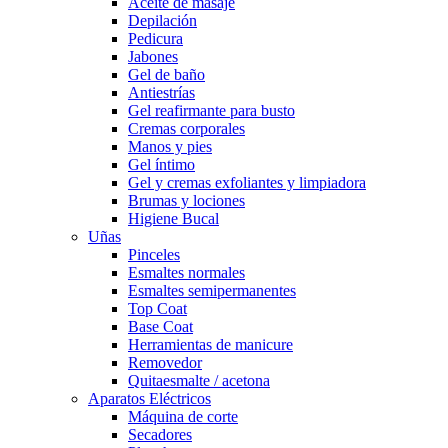
Aceite de masaje
Depilación
Pedicura
Jabones
Gel de baño
Antiestrías
Gel reafirmante para busto
Cremas corporales
Manos y pies
Gel íntimo
Gel y cremas exfoliantes y limpiadora
Brumas y lociones
Higiene Bucal
Uñas
Pinceles
Esmaltes normales
Esmaltes semipermanentes
Top Coat
Base Coat
Herramientas de manicure
Removedor
Quitaesmalte / acetona
Aparatos Eléctricos
Máquina de corte
Secadores