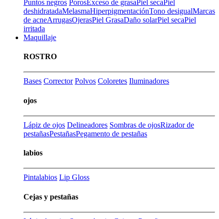
Puntos negros
Poros
Exceso de grasa
Piel seca
Piel
deshidratada
Melasma
Hiperpigmentación
Tono desigual
Marcas
de acne
Arrugas
Ojeras
Piel Grasa
Daño solar
Piel seca
Piel
irritada
Maquillaje
ROSTRO
Bases
Corrector
Polvos
Coloretes
Iluminadores
ojos
Lápiz de ojos
Delineadores
Sombras de ojos
Rizador de
pestañas
Pestañas
Pegamento de pestañas
labios
Pintalabios
Lip Gloss
Cejas y pestañas