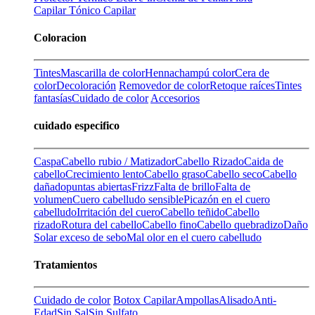
Capilar
Tónico Capilar
Coloracion
Tintes
Mascarilla de color
Henna
champú color
Cera de
color
Decoloración
Removedor de color
Retoque raíces
Tintes
fantasías
Cuidado de color
Accesorios
cuidado especifico
Caspa
Cabello rubio / Matizador
Cabello Rizado
Caida de
cabello
Crecimiento lento
Cabello graso
Cabello seco
Cabello
dañado
puntas abiertas
Frizz
Falta de brillo
Falta de
volumen
Cuero cabelludo sensible
Picazón en el cuero
cabelludo
Irritación del cuero
Cabello teñido
Cabello
rizado
Rotura del cabello
Cabello fino
Cabello quebradizo
Daño
Solar
exceso de sebo
Mal olor en el cuero cabelludo
Tratamientos
Cuidado de color
Botox Capilar
Ampollas
Alisado
Anti-
Edad
Sin Sal
Sin Sulfato