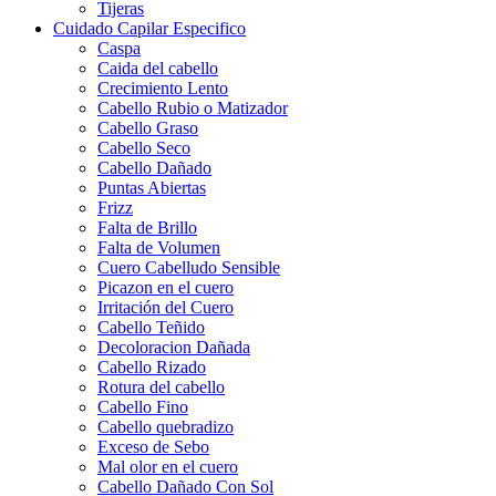
Tijeras
Cuidado Capilar Especifico
Caspa
Caida del cabello
Crecimiento Lento
Cabello Rubio o Matizador
Cabello Graso
Cabello Seco
Cabello Dañado
Puntas Abiertas
Frizz
Falta de Brillo
Falta de Volumen
Cuero Cabelludo Sensible
Picazon en el cuero
Irritación del Cuero
Cabello Teñido
Decoloracion Dañada
Cabello Rizado
Rotura del cabello
Cabello Fino
Cabello quebradizo
Exceso de Sebo
Mal olor en el cuero
Cabello Dañado Con Sol