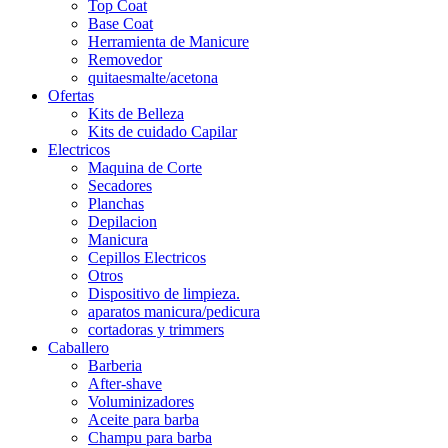
Top Coat
Base Coat
Herramienta de Manicure
Removedor
quitaesmalte/acetona
Ofertas
Kits de Belleza
Kits de cuidado Capilar
Electricos
Maquina de Corte
Secadores
Planchas
Depilacion
Manicura
Cepillos Electricos
Otros
Dispositivo de limpieza.
aparatos manicura/pedicura
cortadoras y trimmers
Caballero
Barberia
After-shave
Voluminizadores
Aceite para barba
Champu para barba