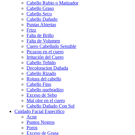
Cabello Rubio o Matizador
Cabello Graso
Cabello Seco
Cabello Dañado
Puntas Abiertas
Frizz
Falta de Brillo
Falta de Volumen
Cuero Cabelludo Sensible
Picazon en el cuero
Irritación del Cuero
Cabello Teñido
Decoloracion Dañada
Cabello Rizado
Rotura del cabello
Cabello Fino
Cabello quebradizo
Exceso de Sebo
Mal olor en el cuero
Cabello Dañado Con Sol
Cuidado Facial Especifico
Acne
Puntos Negros
Poros
Exceso de Grasa