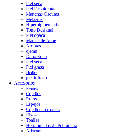
Piel seca
Piel Deshidratada
Manchas Oscuras
Melasma
Hiperpigmentacion
Tono Desigual
Piel opaca
Marcas de Acne
Arrugas
ojeras
Daño Solar
Piel seca
Piel grasa
Brillo
piel irritada
Accesorios
Peines
Cepillos
Rulos
Espejos
Cepillos Termicos
Rizos
Toallas
Herramientas de Peluquería
Adornos