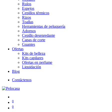
Rulos
Espejos
Cepillos térmicos
Rizos
Toallas
Herramientas de peluquería
Adornos
Cepillo desenredante
Capas de corte
Guantes
Ofertas
Kits de belleza
Kits capilares
Ofertas en perfume
Liquidación
Blog
Contáctenos
0
0