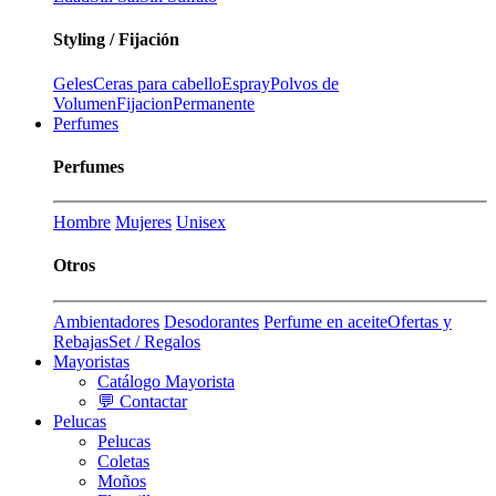
Styling / Fijación
Geles
Ceras para cabello
Espray
Polvos de
Volumen
Fijacion
Permanente
Perfumes
Perfumes
Hombre
Mujeres
Unisex
Otros
Ambientadores
Desodorantes
Perfume en aceite
Ofertas y
Rebajas
Set / Regalos
Mayoristas
Catálogo Mayorista
💬 Contactar
Pelucas
Pelucas
Coletas
Moños