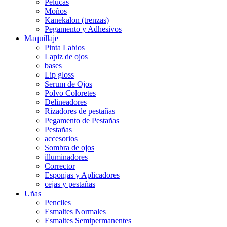
Pelucas
Moños
Kanekalon (trenzas)
Pegamento y Adhesivos
Maquillaje
Pinta Labios
Lapiz de ojos
bases
Lip gloss
Serum de Ojos
Polvo Coloretes
Delineadores
Rizadores de pestañas
Pegamento de Pestañas
Pestañas
accesorios
Sombra de ojos
illuminadores
Corrector
Esponjas y Aplicadores
cejas y pestañas
Uñas
Penciles
Esmaltes Normales
Esmaltes Semipermanentes