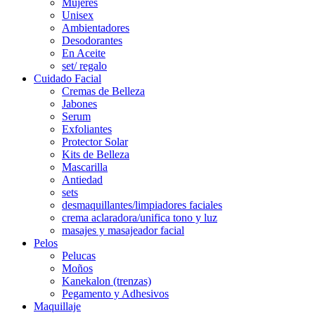
Mujeres
Unisex
Ambientadores
Desodorantes
En Aceite
set/ regalo
Cuidado Facial
Cremas de Belleza
Jabones
Serum
Exfoliantes
Protector Solar
Kits de Belleza
Mascarilla
Antiedad
sets
desmaquillantes/limpiadores faciales
crema aclaradora/unifica tono y luz
masajes y masajeador facial
Pelos
Pelucas
Moños
Kanekalon (trenzas)
Pegamento y Adhesivos
Maquillaje