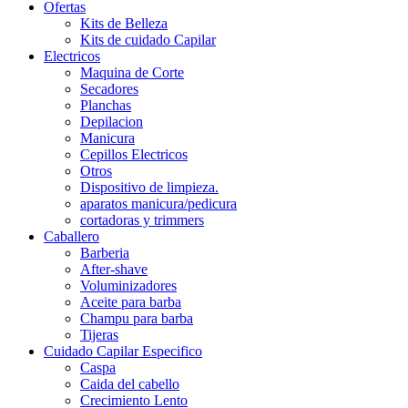
Ofertas
Kits de Belleza
Kits de cuidado Capilar
Electricos
Maquina de Corte
Secadores
Planchas
Depilacion
Manicura
Cepillos Electricos
Otros
Dispositivo de limpieza.
aparatos manicura/pedicura
cortadoras y trimmers
Caballero
Barberia
After-shave
Voluminizadores
Aceite para barba
Champu para barba
Tijeras
Cuidado Capilar Especifico
Caspa
Caida del cabello
Crecimiento Lento