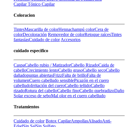
Capilar
Tónico Capilar
Coloracion
Tintes
Mascarilla de color
Henna
champú color
Cera de
color
Decoloración
Removedor de color
Retoque raíces
Tintes
fantasías
Cuidado de color
Accesorios
cuidado especifico
Caspa
Cabello rubio / Matizador
Cabello Rizado
Caida de
cabello
Crecimiento lento
Cabello graso
Cabello seco
Cabello
dañado
puntas abiertas
Frizz
Falta de brillo
Falta de
volumen
Cuero cabelludo sensible
Picazón en el cuero
cabelludo
Irritación del cuero
Cabello teñido
Cabello
rizado
Rotura del cabello
Cabello fino
Cabello quebradizo
Daño
Solar
exceso de sebo
Mal olor en el cuero cabelludo
Tratamientos
Cuidado de color
Botox Capilar
Ampollas
Alisado
Anti-
Edad
Sin Sal
Sin Sulfato