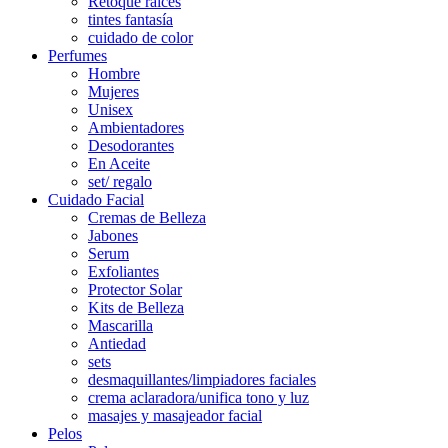
Retoque raíces
tintes fantasía
cuidado de color
Perfumes
Hombre
Mujeres
Unisex
Ambientadores
Desodorantes
En Aceite
set/ regalo
Cuidado Facial
Cremas de Belleza
Jabones
Serum
Exfoliantes
Protector Solar
Kits de Belleza
Mascarilla
Antiedad
sets
desmaquillantes/limpiadores faciales
crema aclaradora/unifica tono y luz
masajes y masajeador facial
Pelos