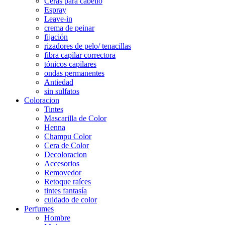
Ceras para cabello
Espray
Leave-in
crema de peinar
fijación
rizadores de pelo/ tenacillas
fibra capilar correctora
tónicos capilares
ondas permanentes
Antiedad
sin sulfatos
Coloracion
Tintes
Mascarilla de Color
Henna
Champu Color
Cera de Color
Decoloracion
Accesorios
Removedor
Retoque raíces
tintes fantasía
cuidado de color
Perfumes
Hombre