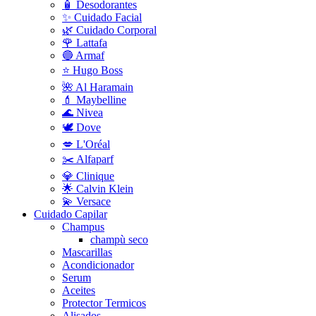
🧴 Desodorantes
✨ Cuidado Facial
🌿 Cuidado Corporal
🌹 Lattafa
🔵 Armaf
⭐ Hugo Boss
🌺 Al Haramain
💄 Maybelline
🌊 Nivea
🕊️ Dove
💋 L'Oréal
✂️ Alfaparf
💎 Clinique
🌟 Calvin Klein
💫 Versace
Cuidado Capilar
Champus
champù seco
Mascarillas
Acondicionador
Serum
Aceites
Protector Termicos
Alisados