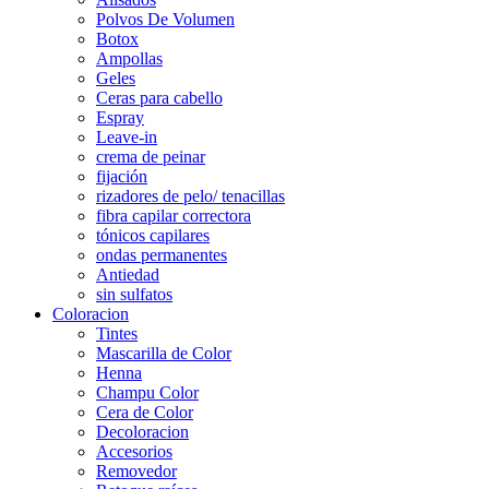
Polvos De Volumen
Botox
Ampollas
Geles
Ceras para cabello
Espray
Leave-in
crema de peinar
fijación
rizadores de pelo/ tenacillas
fibra capilar correctora
tónicos capilares
ondas permanentes
Antiedad
sin sulfatos
Coloracion
Tintes
Mascarilla de Color
Henna
Champu Color
Cera de Color
Decoloracion
Accesorios
Removedor