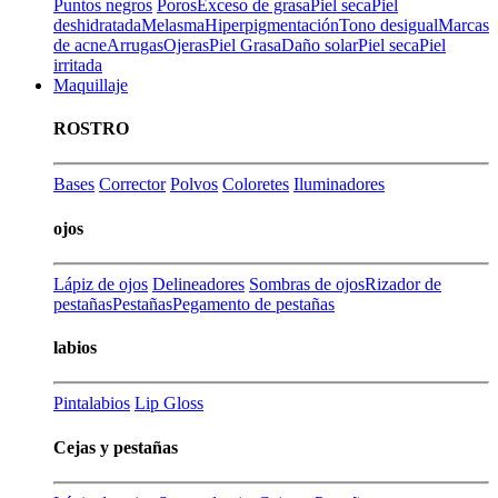
Puntos negros
Poros
Exceso de grasa
Piel seca
Piel
deshidratada
Melasma
Hiperpigmentación
Tono desigual
Marcas
de acne
Arrugas
Ojeras
Piel Grasa
Daño solar
Piel seca
Piel
irritada
Maquillaje
ROSTRO
Bases
Corrector
Polvos
Coloretes
Iluminadores
ojos
Lápiz de ojos
Delineadores
Sombras de ojos
Rizador de
pestañas
Pestañas
Pegamento de pestañas
labios
Pintalabios
Lip Gloss
Cejas y pestañas