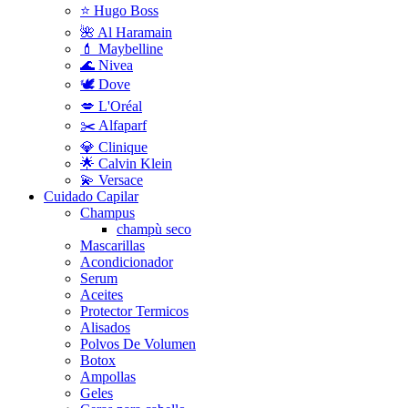
⭐ Hugo Boss
🌺 Al Haramain
💄 Maybelline
🌊 Nivea
🕊️ Dove
💋 L'Oréal
✂️ Alfaparf
💎 Clinique
🌟 Calvin Klein
💫 Versace
Cuidado Capilar
Champus
champù seco
Mascarillas
Acondicionador
Serum
Aceites
Protector Termicos
Alisados
Polvos De Volumen
Botox
Ampollas
Geles