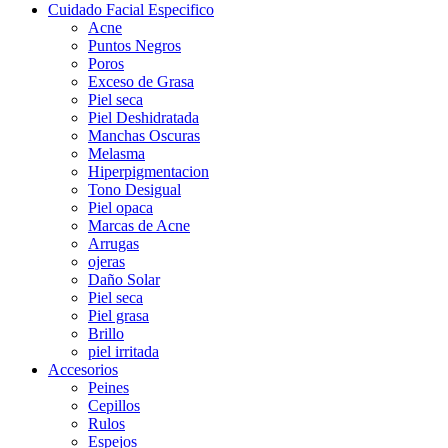
Cuidado Facial Especifico
Acne
Puntos Negros
Poros
Exceso de Grasa
Piel seca
Piel Deshidratada
Manchas Oscuras
Melasma
Hiperpigmentacion
Tono Desigual
Piel opaca
Marcas de Acne
Arrugas
ojeras
Daño Solar
Piel seca
Piel grasa
Brillo
piel irritada
Accesorios
Peines
Cepillos
Rulos
Espejos