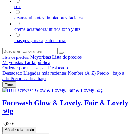
sets
desmaquillantes/limpiadores faciales
crema aclaradora/unifica tono y luz
masajes y masajeador facial
Mayoristas
Lista de precios
Lista de precios:
Mayoristas
Tarifa pública
Ordenar por
Destacado
Ordenar por:
Destacado
Llegadas más recientes
Nombre (A-Z)
Precio - bajo a
alto
Precio - alto a bajo
Filtros
Facewash Glow & Lovely. Fair & Lovely
50g
3,00
€
Añadir a la cesta