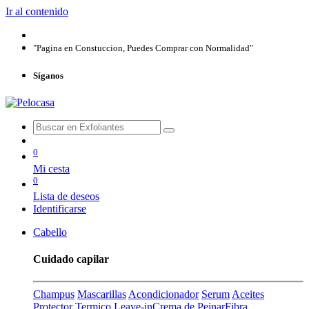
Ir al contenido
"Pagina en Constuccion, Puedes Comprar con Normalidad"
Síganos
0
Mi cesta
0
Lista de deseos
Identificarse
Cabello
Cuidado capilar
Champus
Mascarillas
Acondicionador
Serum
Aceites
Protector Termico
Leave-in
Crema de Peinar
Fibra