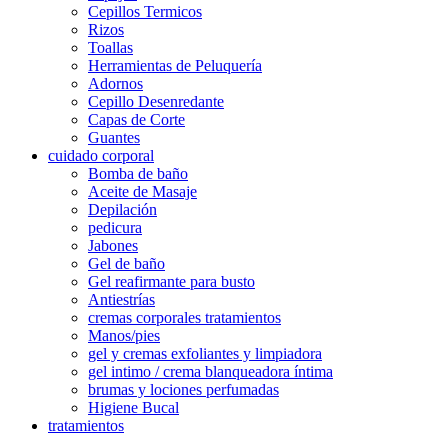
Cepillos Termicos
Rizos
Toallas
Herramientas de Peluquería
Adornos
Cepillo Desenredante
Capas de Corte
Guantes
cuidado corporal
Bomba de baño
Aceite de Masaje
Depilación
pedicura
Jabones
Gel de baño
Gel reafirmante para busto
Antiestrías
cremas corporales tratamientos
Manos/pies
gel y cremas exfoliantes y limpiadora
gel intimo / crema blanqueadora íntima
brumas y lociones perfumadas
Higiene Bucal
tratamientos