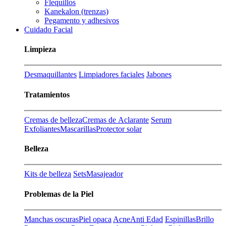
Flequillos
Kanekalon (trenzas)
Pegamento y adhesivos
Cuidado Facial
Limpieza
Desmaquillantes
Limpiadores faciales
Jabones
Tratamientos
Cremas de belleza
Cremas de Aclarante
Serum
Exfoliantes
Mascarillas
Protector solar
Belleza
Kits de belleza
Sets
Masajeador
Problemas de la Piel
Manchas oscuras
Piel opaca
Acne
Anti Edad
Espinillas
Brillo