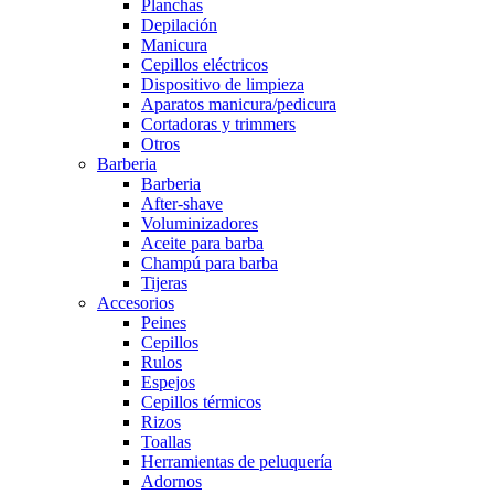
Planchas
Depilación
Manicura
Cepillos eléctricos
Dispositivo de limpieza
Aparatos manicura/pedicura
Cortadoras y trimmers
Otros
Barberia
Barberia
After-shave
Voluminizadores
Aceite para barba
Champú para barba
Tijeras
Accesorios
Peines
Cepillos
Rulos
Espejos
Cepillos térmicos
Rizos
Toallas
Herramientas de peluquería
Adornos