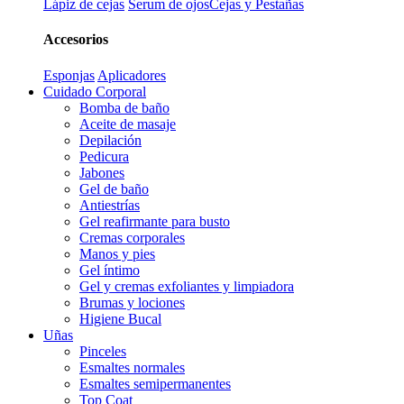
Lápiz de cejas
Serum de ojos
Cejas y Pestañas
Accesorios
Esponjas
Aplicadores
Cuidado Corporal
Bomba de baño
Aceite de masaje
Depilación
Pedicura
Jabones
Gel de baño
Antiestrías
Gel reafirmante para busto
Cremas corporales
Manos y pies
Gel íntimo
Gel y cremas exfoliantes y limpiadora
Brumas y lociones
Higiene Bucal
Uñas
Pinceles
Esmaltes normales
Esmaltes semipermanentes
Top Coat