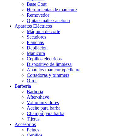
Base Coat
Herramientas de manicure
Removedor
Quitaesmalte / acetona
Aparatos Eléctricos
Máquina de corte
Secadores
Planchas
Depilación
Manicura
Cepillos eléctricos
Dispositivo de limpieza
Aparatos manicura/pedicura
Cortadoras y trimmers
Otros
Barberia
Barberia
After-shave
Voluminizadores
Aceite para barba
Champú para barba
Tijeras
Accesorios
Peines
Cepillos