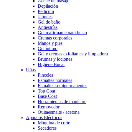
Aceite de masaje
Depilación
Pedicura
Jabones
Gel de baño
Antiestrías
Gel reafirmante para busto
Cremas corporales
Manos y pies
Gel íntimo
Gel y cremas exfoliantes y limpiadora
Brumas y lociones
Higiene Bucal
Uñas
Pinceles
Esmaltes normales
Esmaltes semipermanentes
Top Coat
Base Coat
Herramientas de manicure
Removedor
Quitaesmalte / acetona
Aparatos Eléctricos
Máquina de corte
Secadores