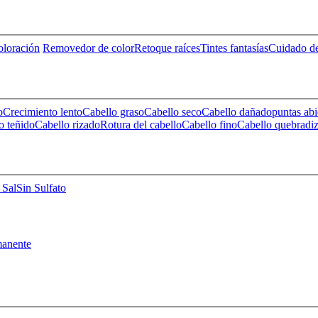
loración
Removedor de color
Retoque raíces
Tintes fantasías
Cuidado de
o
Crecimiento lento
Cabello graso
Cabello seco
Cabello dañado
puntas abi
o teñido
Cabello rizado
Rotura del cabello
Cabello fino
Cabello quebradi
 Sal
Sin Sulfato
anente