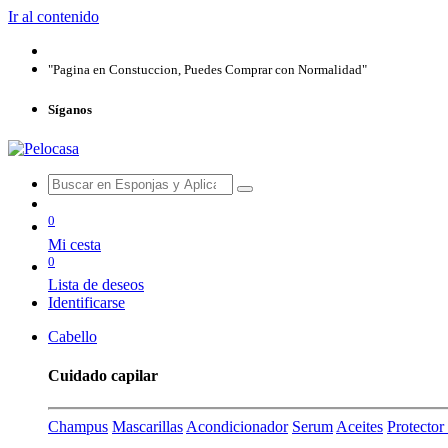
Ir al contenido
"Pagina en Constuccion, Puedes Comprar con Normalidad"
Síganos
0
Mi cesta
0
Lista de deseos
Identificarse
Cabello
Cuidado capilar
Champus
Mascarillas
Acondicionador
Serum
Aceites
Protecto