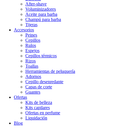
After-shave
Voluminizadores
Aceite para barba
Champú para barba
Tijeras
Accesorios
Peines
Cepillos
Rulos
Espejos
Cepillos térmicos
Rizos
Toallas
Herramientas de peluquería
Adornos
Cepillo desenredante
Capas de corte
Guantes
Ofertas
Kits de belleza
Kits capilares
Ofertas en perfume
Liquidación
Blog