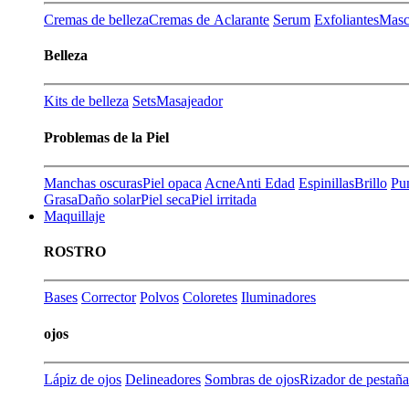
Cremas de belleza
Cremas de Aclarante
Serum
Exfoliantes
Masca
Belleza
Kits de belleza
Sets
Masajeador
Problemas de la Piel
Manchas oscuras
Piel opaca
Acne
Anti Edad
Espinillas
Brillo
Pu
Grasa
Daño solar
Piel seca
Piel irritada
Maquillaje
ROSTRO
Bases
Corrector
Polvos
Coloretes
Iluminadores
ojos
Lápiz de ojos
Delineadores
Sombras de ojos
Rizador de pestaña