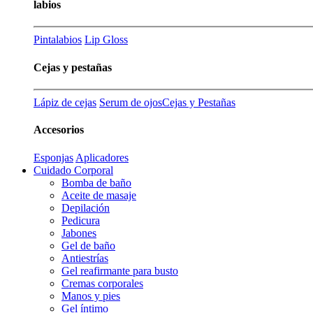
labios
Pintalabios
Lip Gloss
Cejas y pestañas
Lápiz de cejas
Serum de ojos
Cejas y Pestañas
Accesorios
Esponjas
Aplicadores
Cuidado Corporal
Bomba de baño
Aceite de masaje
Depilación
Pedicura
Jabones
Gel de baño
Antiestrías
Gel reafirmante para busto
Cremas corporales
Manos y pies
Gel íntimo