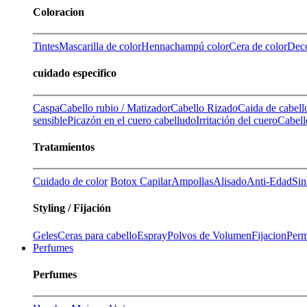
Coloracion
Tintes
Mascarilla de color
Henna
champú color
Cera de color
Deco
cuidado especifico
Caspa
Cabello rubio / Matizador
Cabello Rizado
Caida de cabell
sensible
Picazón en el cuero cabelludo
Irritación del cuero
Cabell
Tratamientos
Cuidado de color
Botox Capilar
Ampollas
Alisado
Anti-Edad
Sin
Styling / Fijación
Geles
Ceras para cabello
Espray
Polvos de Volumen
Fijacion
Perm
Perfumes
Perfumes