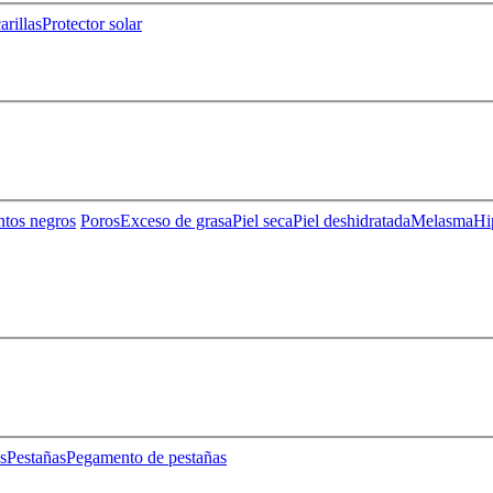
rillas
Protector solar
ntos negros
Poros
Exceso de grasa
Piel seca
Piel deshidratada
Melasma
Hi
s
Pestañas
Pegamento de pestañas