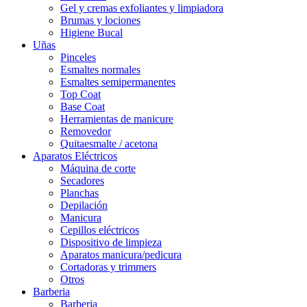
Gel y cremas exfoliantes y limpiadora
Brumas y lociones
Higiene Bucal
Uñas
Pinceles
Esmaltes normales
Esmaltes semipermanentes
Top Coat
Base Coat
Herramientas de manicure
Removedor
Quitaesmalte / acetona
Aparatos Eléctricos
Máquina de corte
Secadores
Planchas
Depilación
Manicura
Cepillos eléctricos
Dispositivo de limpieza
Aparatos manicura/pedicura
Cortadoras y trimmers
Otros
Barberia
Barberia