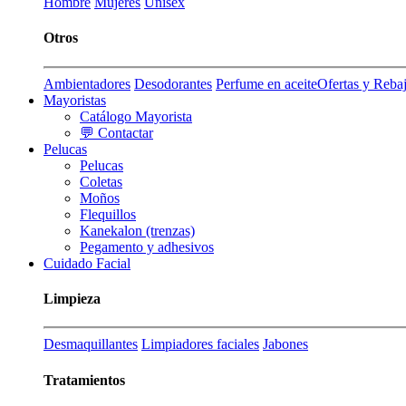
Hombre
Mujeres
Unisex
Otros
Ambientadores
Desodorantes
Perfume en aceite
Ofertas y Reba
Mayoristas
Catálogo Mayorista
💬 Contactar
Pelucas
Pelucas
Coletas
Moños
Flequillos
Kanekalon (trenzas)
Pegamento y adhesivos
Cuidado Facial
Limpieza
Desmaquillantes
Limpiadores faciales
Jabones
Tratamientos