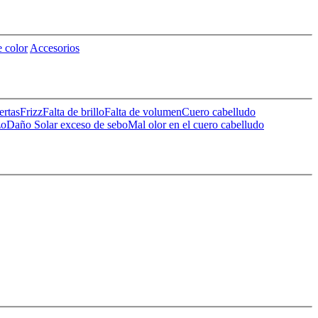
 color
Accesorios
ertas
Frizz
Falta de brillo
Falta de volumen
Cuero cabelludo
zo
Daño Solar
exceso de sebo
Mal olor en el cuero cabelludo