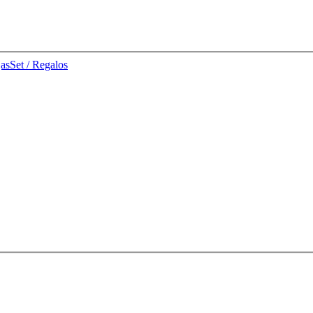
jas
Set / Regalos