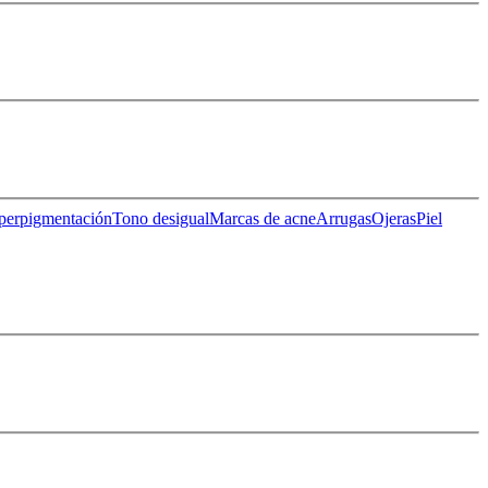
perpigmentación
Tono desigual
Marcas de acne
Arrugas
Ojeras
Piel