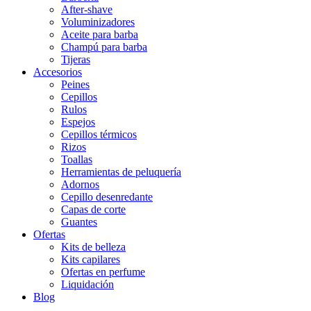
After-shave
Voluminizadores
Aceite para barba
Champú para barba
Tijeras
Accesorios
Peines
Cepillos
Rulos
Espejos
Cepillos térmicos
Rizos
Toallas
Herramientas de peluquería
Adornos
Cepillo desenredante
Capas de corte
Guantes
Ofertas
Kits de belleza
Kits capilares
Ofertas en perfume
Liquidación
Blog