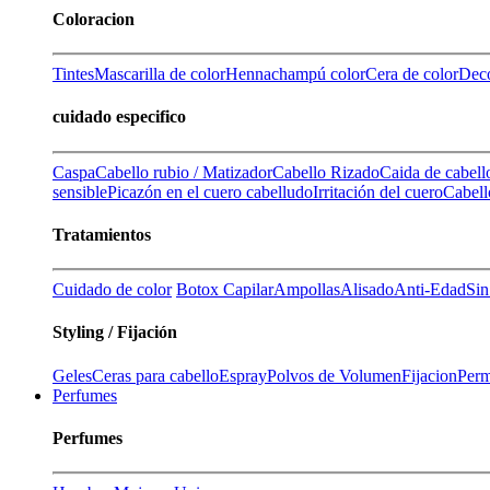
Coloracion
Tintes
Mascarilla de color
Henna
champú color
Cera de color
Deco
cuidado especifico
Caspa
Cabello rubio / Matizador
Cabello Rizado
Caida de cabell
sensible
Picazón en el cuero cabelludo
Irritación del cuero
Cabell
Tratamientos
Cuidado de color
Botox Capilar
Ampollas
Alisado
Anti-Edad
Sin
Styling / Fijación
Geles
Ceras para cabello
Espray
Polvos de Volumen
Fijacion
Perm
Perfumes
Perfumes