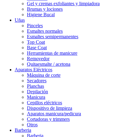
Gel y cremas exfoliantes y limpiadora
Brumas y lociones
Higiene Bucal
Uñas
Pinceles
Esmaltes normales
Esmaltes semipermanentes
Top Coat
Base Coat
Herramientas de manicure
Removedor
Quitaesmalte / acetona
Aparatos Eléctricos
Máquina de corte
Secadores
Planchas
Depilación
Manicura
Cepillos eléctricos
Dispositivo de limpieza
Aparatos manicura/pedicura
Cortadoras y trimmers
Otros
Barberia
Barberia