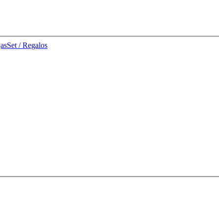
jas
Set / Regalos