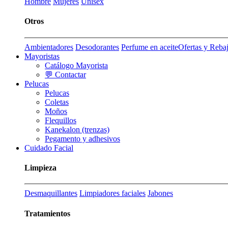
Hombre
Mujeres
Unisex
Otros
Ambientadores
Desodorantes
Perfume en aceite
Ofertas y Reba
Mayoristas
Catálogo Mayorista
💬 Contactar
Pelucas
Pelucas
Coletas
Moños
Flequillos
Kanekalon (trenzas)
Pegamento y adhesivos
Cuidado Facial
Limpieza
Desmaquillantes
Limpiadores faciales
Jabones
Tratamientos