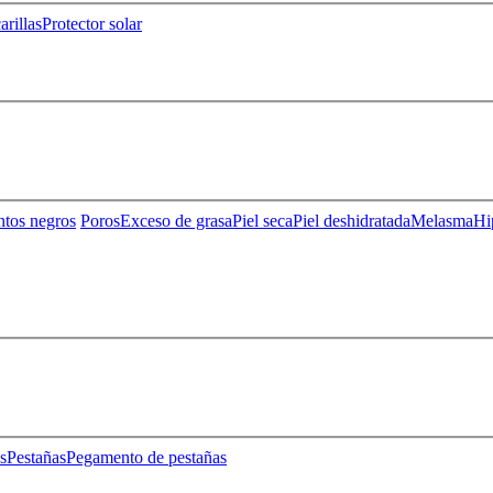
rillas
Protector solar
ntos negros
Poros
Exceso de grasa
Piel seca
Piel deshidratada
Melasma
Hi
s
Pestañas
Pegamento de pestañas