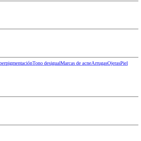
perpigmentación
Tono desigual
Marcas de acne
Arrugas
Ojeras
Piel