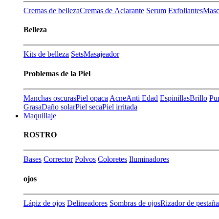
Cremas de belleza
Cremas de Aclarante
Serum
Exfoliantes
Masca
Belleza
Kits de belleza
Sets
Masajeador
Problemas de la Piel
Manchas oscuras
Piel opaca
Acne
Anti Edad
Espinillas
Brillo
Pu
Grasa
Daño solar
Piel seca
Piel irritada
Maquillaje
ROSTRO
Bases
Corrector
Polvos
Coloretes
Iluminadores
ojos
Lápiz de ojos
Delineadores
Sombras de ojos
Rizador de pestaña