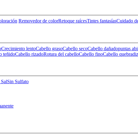
loración
Removedor de color
Retoque raíces
Tintes fantasías
Cuidado de
o
Crecimiento lento
Cabello graso
Cabello seco
Cabello dañado
puntas abi
o teñido
Cabello rizado
Rotura del cabello
Cabello fino
Cabello quebradi
 Sal
Sin Sulfato
anente