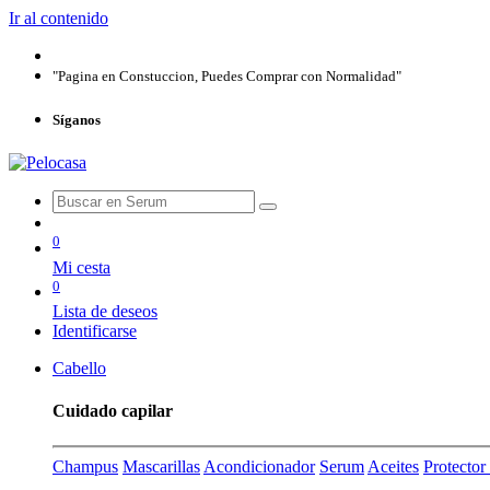
Ir al contenido
"Pagina en Constuccion, Puedes Comprar con Normalidad"
Síganos
0
Mi cesta
0
Lista de deseos
Identificarse
Cabello
Cuidado capilar
Champus
Mascarillas
Acondicionador
Serum
Aceites
Protecto