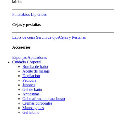
labios
Pintalabios
Lip Gloss
Cejas y pestañas
Lápiz de cejas
Serum de ojos
Cejas y Pestañas
Accesorios
Esponjas
Aplicadores
Cuidado Corporal
Bomba de baño
Aceite de masaje
Depilación
Pedicura
Jabones
Gel de baño
Antiestrías
Gel reafirmante para busto
Cremas corporales
Manos y pies
Gel íntimo