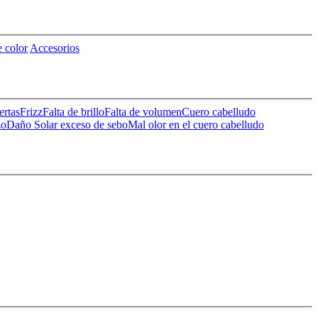
 color
Accesorios
ertas
Frizz
Falta de brillo
Falta de volumen
Cuero cabelludo
zo
Daño Solar
exceso de sebo
Mal olor en el cuero cabelludo