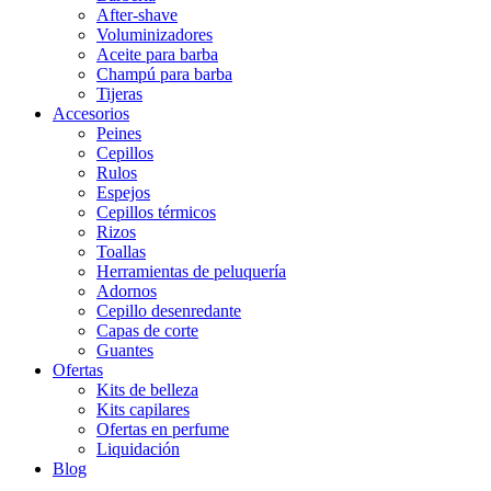
After-shave
Voluminizadores
Aceite para barba
Champú para barba
Tijeras
Accesorios
Peines
Cepillos
Rulos
Espejos
Cepillos térmicos
Rizos
Toallas
Herramientas de peluquería
Adornos
Cepillo desenredante
Capas de corte
Guantes
Ofertas
Kits de belleza
Kits capilares
Ofertas en perfume
Liquidación
Blog