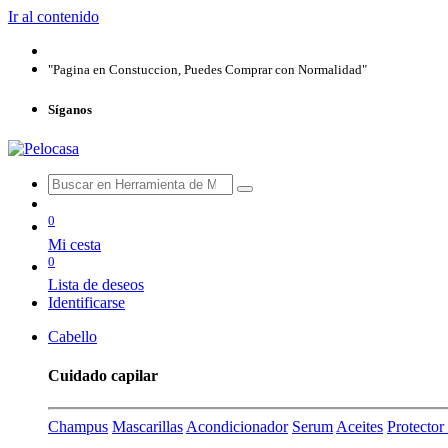
Ir al contenido
"Pagina en Constuccion, Puedes Comprar con Normalidad"
Síganos
0
Mi cesta
0
Lista de deseos
Identificarse
Cabello
Cuidado capilar
Champus
Mascarillas
Acondicionador
Serum
Aceites
Protecto