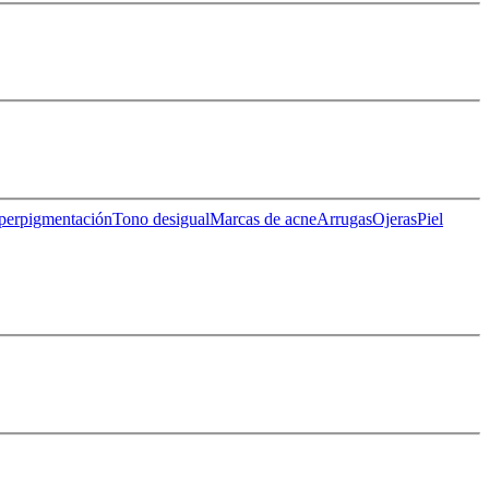
perpigmentación
Tono desigual
Marcas de acne
Arrugas
Ojeras
Piel