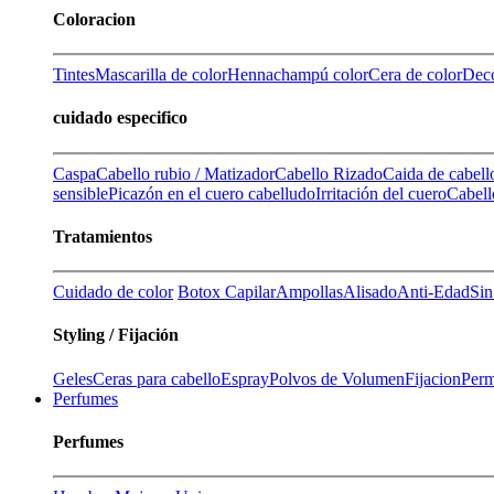
Coloracion
Tintes
Mascarilla de color
Henna
champú color
Cera de color
Deco
cuidado especifico
Caspa
Cabello rubio / Matizador
Cabello Rizado
Caida de cabell
sensible
Picazón en el cuero cabelludo
Irritación del cuero
Cabell
Tratamientos
Cuidado de color
Botox Capilar
Ampollas
Alisado
Anti-Edad
Sin
Styling / Fijación
Geles
Ceras para cabello
Espray
Polvos de Volumen
Fijacion
Perm
Perfumes
Perfumes