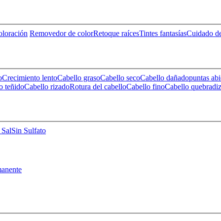
loración
Removedor de color
Retoque raíces
Tintes fantasías
Cuidado de
o
Crecimiento lento
Cabello graso
Cabello seco
Cabello dañado
puntas abi
o teñido
Cabello rizado
Rotura del cabello
Cabello fino
Cabello quebradi
 Sal
Sin Sulfato
anente