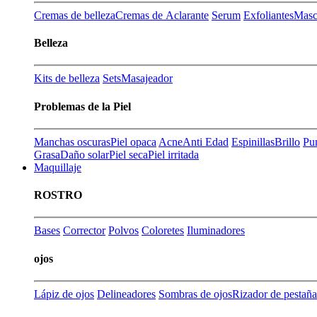
Cremas de belleza
Cremas de Aclarante
Serum
Exfoliantes
Masca
Belleza
Kits de belleza
Sets
Masajeador
Problemas de la Piel
Manchas oscuras
Piel opaca
Acne
Anti Edad
Espinillas
Brillo
Pu
Grasa
Daño solar
Piel seca
Piel irritada
Maquillaje
ROSTRO
Bases
Corrector
Polvos
Coloretes
Iluminadores
ojos
Lápiz de ojos
Delineadores
Sombras de ojos
Rizador de pestaña