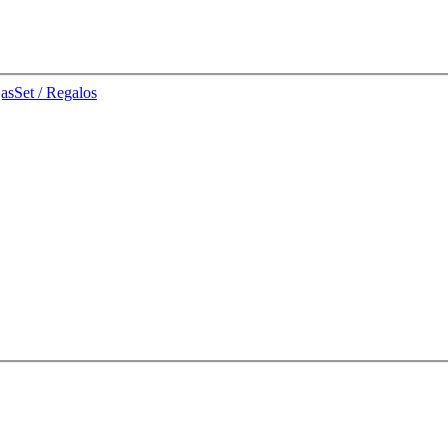
jas
Set / Regalos