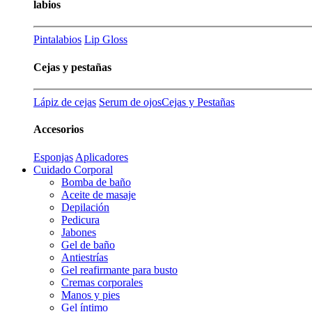
labios
Pintalabios
Lip Gloss
Cejas y pestañas
Lápiz de cejas
Serum de ojos
Cejas y Pestañas
Accesorios
Esponjas
Aplicadores
Cuidado Corporal
Bomba de baño
Aceite de masaje
Depilación
Pedicura
Jabones
Gel de baño
Antiestrías
Gel reafirmante para busto
Cremas corporales
Manos y pies
Gel íntimo