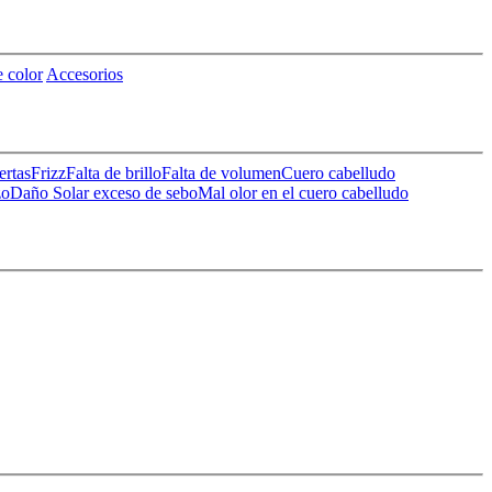
 color
Accesorios
ertas
Frizz
Falta de brillo
Falta de volumen
Cuero cabelludo
zo
Daño Solar
exceso de sebo
Mal olor en el cuero cabelludo