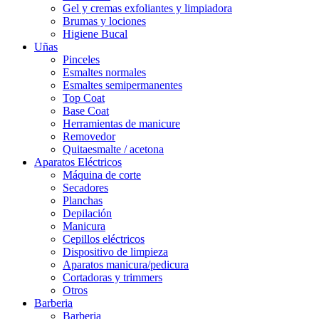
Gel y cremas exfoliantes y limpiadora
Brumas y lociones
Higiene Bucal
Uñas
Pinceles
Esmaltes normales
Esmaltes semipermanentes
Top Coat
Base Coat
Herramientas de manicure
Removedor
Quitaesmalte / acetona
Aparatos Eléctricos
Máquina de corte
Secadores
Planchas
Depilación
Manicura
Cepillos eléctricos
Dispositivo de limpieza
Aparatos manicura/pedicura
Cortadoras y trimmers
Otros
Barberia
Barberia