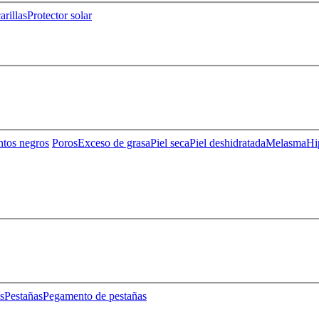
rillas
Protector solar
ntos negros
Poros
Exceso de grasa
Piel seca
Piel deshidratada
Melasma
Hi
s
Pestañas
Pegamento de pestañas