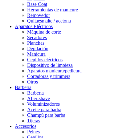
Base Coat
Herramientas de manicure
Removedor
Quitaesmalte / acetona
Aparatos Eléctricos
Máquina de corte
Secadores
Planchas
Depilación
Manicura
Cepillos eléctricos
Dispositivo de limpieza
Aparatos manicura/pedicura
Cortadoras y trimmers
Otros
Barberia
Barberia
After-shave
Voluminizadores
Aceite para barba
Champú para barba
Tijeras
Accesorios
Peines
Cepillos