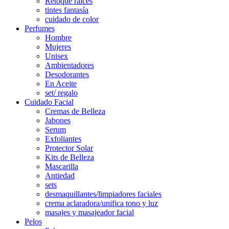
Retoque raíces
tintes fantasía
cuidado de color
Perfumes
Hombre
Mujeres
Unisex
Ambientadores
Desodorantes
En Aceite
set/ regalo
Cuidado Facial
Cremas de Belleza
Jabones
Serum
Exfoliantes
Protector Solar
Kits de Belleza
Mascarilla
Antiedad
sets
desmaquillantes/limpiadores faciales
crema aclaradora/unifica tono y luz
masajes y masajeador facial
Pelos