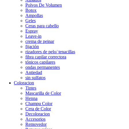
Polvos De Volumen
Botox
Ampollas
Geles
Ceras para cabello
Espray
Leave-in
crema de peinar
fijación
rizadores de pelo/ tenacillas
fibra capilar correctora
tónicos capilares
ondas permanentes
Antiedad
sin sulfatos
Coloracion
Tintes
Mascarilla de Color
Henna
Champu Color
Cera de Color
Decoloracion
Accesorios
Removedor