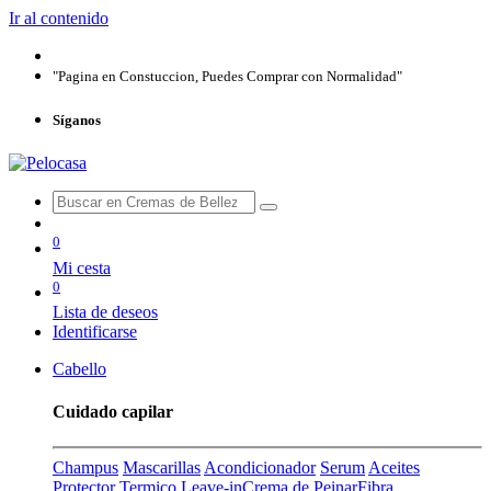
Ir al contenido
"Pagina en Constuccion, Puedes Comprar con Normalidad"
Síganos
0
Mi cesta
0
Lista de deseos
Identificarse
Cabello
Cuidado capilar
Champus
Mascarillas
Acondicionador
Serum
Aceites
Protector Termico
Leave-in
Crema de Peinar
Fibra