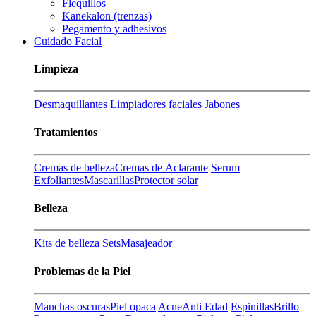
Flequillos
Kanekalon (trenzas)
Pegamento y adhesivos
Cuidado Facial
Limpieza
Desmaquillantes
Limpiadores faciales
Jabones
Tratamientos
Cremas de belleza
Cremas de Aclarante
Serum
Exfoliantes
Mascarillas
Protector solar
Belleza
Kits de belleza
Sets
Masajeador
Problemas de la Piel
Manchas oscuras
Piel opaca
Acne
Anti Edad
Espinillas
Brillo