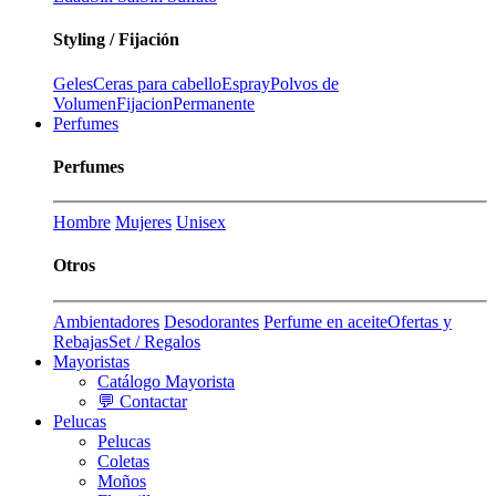
Styling / Fijación
Geles
Ceras para cabello
Espray
Polvos de
Volumen
Fijacion
Permanente
Perfumes
Perfumes
Hombre
Mujeres
Unisex
Otros
Ambientadores
Desodorantes
Perfume en aceite
Ofertas y
Rebajas
Set / Regalos
Mayoristas
Catálogo Mayorista
💬 Contactar
Pelucas
Pelucas
Coletas
Moños