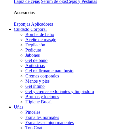
Lápiz de cejas
Serum de ojos
Cejas y Pestañas
Accesorios
Esponjas
Aplicadores
Cuidado Corporal
Bomba de baño
Aceite de masaje
Depilación
Pedicura
Jabones
Gel de baño
Antiestrías
Gel reafirmante para busto
Cremas corporales
Manos y pies
Gel íntimo
Gel y cremas exfoliantes y limpiadora
Brumas y lociones
Higiene Bucal
Uñas
Pinceles
Esmaltes normales
Esmaltes semipermanentes
Top Coat