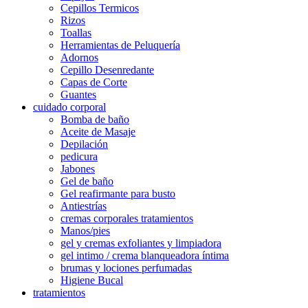
Cepillos Termicos
Rizos
Toallas
Herramientas de Peluquería
Adornos
Cepillo Desenredante
Capas de Corte
Guantes
cuidado corporal
Bomba de baño
Aceite de Masaje
Depilación
pedicura
Jabones
Gel de baño
Gel reafirmante para busto
Antiestrías
cremas corporales tratamientos
Manos/pies
gel y cremas exfoliantes y limpiadora
gel intimo / crema blanqueadora íntima
brumas y lociones perfumadas
Higiene Bucal
tratamientos