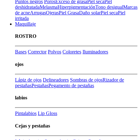
Puntos negros
Poros
Exceso de grasa
Piel seca
Piel
deshidratada
Melasma
Hiperpigmentación
Tono desigual
Marcas
de acne
Arrugas
Ojeras
Piel Grasa
Daño solar
Piel seca
Piel
irritada
Maquillaje
ROSTRO
Bases
Corrector
Polvos
Coloretes
Iluminadores
ojos
Lápiz de ojos
Delineadores
Sombras de ojos
Rizador de
pestañas
Pestañas
Pegamento de pestañas
labios
Pintalabios
Lip Gloss
Cejas y pestañas