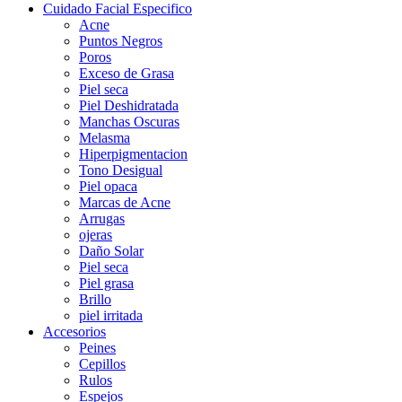
Cuidado Facial Especifico
Acne
Puntos Negros
Poros
Exceso de Grasa
Piel seca
Piel Deshidratada
Manchas Oscuras
Melasma
Hiperpigmentacion
Tono Desigual
Piel opaca
Marcas de Acne
Arrugas
ojeras
Daño Solar
Piel seca
Piel grasa
Brillo
piel irritada
Accesorios
Peines
Cepillos
Rulos
Espejos