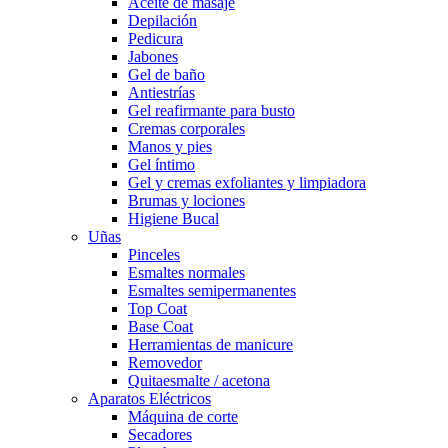
Aceite de masaje
Depilación
Pedicura
Jabones
Gel de baño
Antiestrías
Gel reafirmante para busto
Cremas corporales
Manos y pies
Gel íntimo
Gel y cremas exfoliantes y limpiadora
Brumas y lociones
Higiene Bucal
Uñas
Pinceles
Esmaltes normales
Esmaltes semipermanentes
Top Coat
Base Coat
Herramientas de manicure
Removedor
Quitaesmalte / acetona
Aparatos Eléctricos
Máquina de corte
Secadores