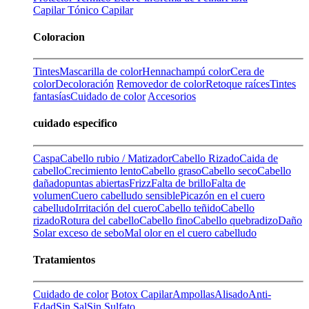
Capilar
Tónico Capilar
Coloracion
Tintes
Mascarilla de color
Henna
champú color
Cera de
color
Decoloración
Removedor de color
Retoque raíces
Tintes
fantasías
Cuidado de color
Accesorios
cuidado especifico
Caspa
Cabello rubio / Matizador
Cabello Rizado
Caida de
cabello
Crecimiento lento
Cabello graso
Cabello seco
Cabello
dañado
puntas abiertas
Frizz
Falta de brillo
Falta de
volumen
Cuero cabelludo sensible
Picazón en el cuero
cabelludo
Irritación del cuero
Cabello teñido
Cabello
rizado
Rotura del cabello
Cabello fino
Cabello quebradizo
Daño
Solar
exceso de sebo
Mal olor en el cuero cabelludo
Tratamientos
Cuidado de color
Botox Capilar
Ampollas
Alisado
Anti-
Edad
Sin Sal
Sin Sulfato