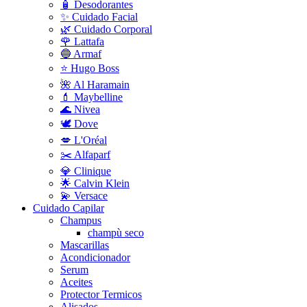
🧴 Desodorantes
✨ Cuidado Facial
🌿 Cuidado Corporal
🌹 Lattafa
🔵 Armaf
⭐ Hugo Boss
🌺 Al Haramain
💄 Maybelline
🌊 Nivea
🕊️ Dove
💋 L'Oréal
✂️ Alfaparf
💎 Clinique
🌟 Calvin Klein
💫 Versace
Cuidado Capilar
Champus
champù seco
Mascarillas
Acondicionador
Serum
Aceites
Protector Termicos
Alisados