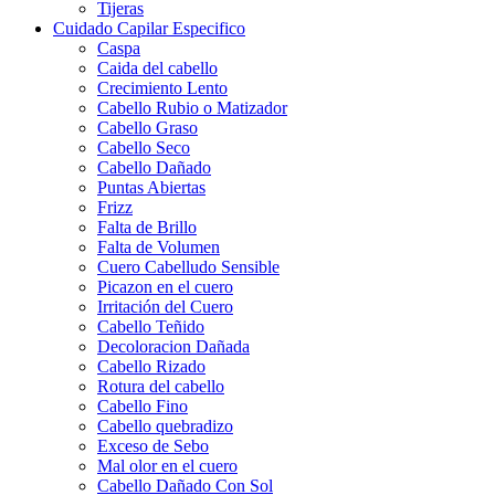
Tijeras
Cuidado Capilar Especifico
Caspa
Caida del cabello
Crecimiento Lento
Cabello Rubio o Matizador
Cabello Graso
Cabello Seco
Cabello Dañado
Puntas Abiertas
Frizz
Falta de Brillo
Falta de Volumen
Cuero Cabelludo Sensible
Picazon en el cuero
Irritación del Cuero
Cabello Teñido
Decoloracion Dañada
Cabello Rizado
Rotura del cabello
Cabello Fino
Cabello quebradizo
Exceso de Sebo
Mal olor en el cuero
Cabello Dañado Con Sol