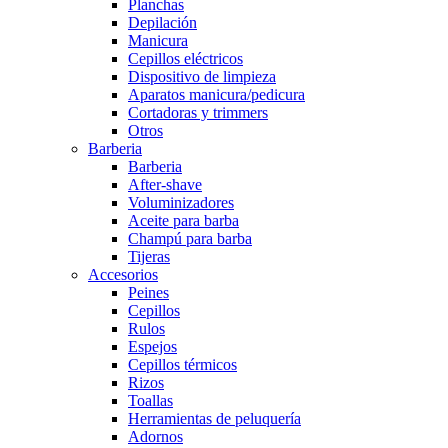
Planchas
Depilación
Manicura
Cepillos eléctricos
Dispositivo de limpieza
Aparatos manicura/pedicura
Cortadoras y trimmers
Otros
Barberia
Barberia
After-shave
Voluminizadores
Aceite para barba
Champú para barba
Tijeras
Accesorios
Peines
Cepillos
Rulos
Espejos
Cepillos térmicos
Rizos
Toallas
Herramientas de peluquería
Adornos