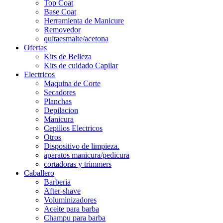
Top Coat
Base Coat
Herramienta de Manicure
Removedor
quitaesmalte/acetona
Ofertas
Kits de Belleza
Kits de cuidado Capilar
Electricos
Maquina de Corte
Secadores
Planchas
Depilacion
Manicura
Cepillos Electricos
Otros
Dispositivo de limpieza.
aparatos manicura/pedicura
cortadoras y trimmers
Caballero
Barberia
After-shave
Voluminizadores
Aceite para barba
Champu para barba