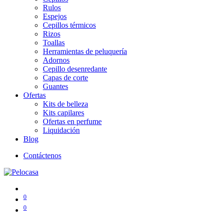
Rulos
Espejos
Cepillos térmicos
Rizos
Toallas
Herramientas de peluquería
Adornos
Cepillo desenredante
Capas de corte
Guantes
Ofertas
Kits de belleza
Kits capilares
Ofertas en perfume
Liquidación
Blog
Contáctenos
0
0