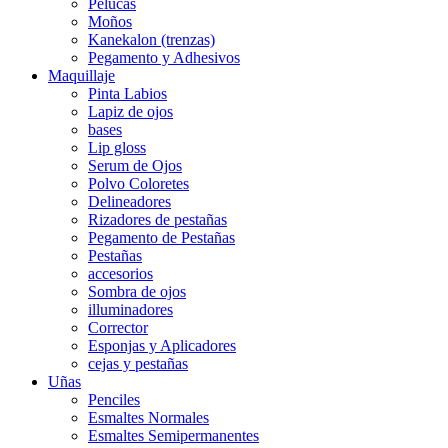
Pelucas
Moños
Kanekalon (trenzas)
Pegamento y Adhesivos
Maquillaje
Pinta Labios
Lapiz de ojos
bases
Lip gloss
Serum de Ojos
Polvo Coloretes
Delineadores
Rizadores de pestañas
Pegamento de Pestañas
Pestañas
accesorios
Sombra de ojos
illuminadores
Corrector
Esponjas y Aplicadores
cejas y pestañas
Uñas
Penciles
Esmaltes Normales
Esmaltes Semipermanentes