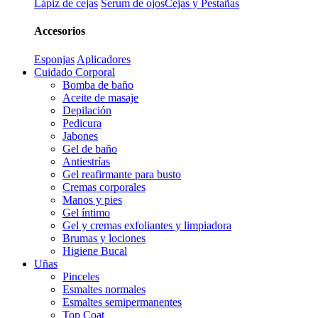
Lápiz de cejas
Serum de ojos
Cejas y Pestañas
Accesorios
Esponjas
Aplicadores
Cuidado Corporal
Bomba de baño
Aceite de masaje
Depilación
Pedicura
Jabones
Gel de baño
Antiestrías
Gel reafirmante para busto
Cremas corporales
Manos y pies
Gel íntimo
Gel y cremas exfoliantes y limpiadora
Brumas y lociones
Higiene Bucal
Uñas
Pinceles
Esmaltes normales
Esmaltes semipermanentes
Top Coat