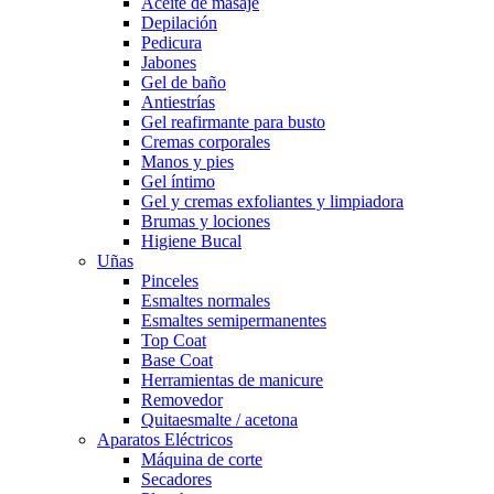
Aceite de masaje
Depilación
Pedicura
Jabones
Gel de baño
Antiestrías
Gel reafirmante para busto
Cremas corporales
Manos y pies
Gel íntimo
Gel y cremas exfoliantes y limpiadora
Brumas y lociones
Higiene Bucal
Uñas
Pinceles
Esmaltes normales
Esmaltes semipermanentes
Top Coat
Base Coat
Herramientas de manicure
Removedor
Quitaesmalte / acetona
Aparatos Eléctricos
Máquina de corte
Secadores