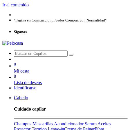
Ir al contenido
"Pagina en Constuccion, Puedes Comprar con Normalidad"
Síganos
0
Mi cesta
0
Lista de deseos
Identificarse
Cabello
Cuidado capilar
Champus
Mascarillas
Acondicionador
Serum
Aceites
Protector Termico
Leave-in
Crema de Peinar
Fibra