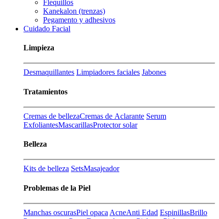
Flequillos
Kanekalon (trenzas)
Pegamento y adhesivos
Cuidado Facial
Limpieza
Desmaquillantes
Limpiadores faciales
Jabones
Tratamientos
Cremas de belleza
Cremas de Aclarante
Serum
Exfoliantes
Mascarillas
Protector solar
Belleza
Kits de belleza
Sets
Masajeador
Problemas de la Piel
Manchas oscuras
Piel opaca
Acne
Anti Edad
Espinillas
Brillo