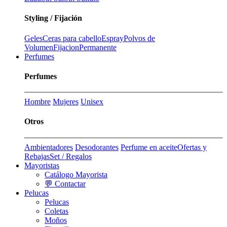
Styling / Fijación
Geles
Ceras para cabello
Espray
Polvos de
Volumen
Fijacion
Permanente
Perfumes
Perfumes
Hombre
Mujeres
Unisex
Otros
Ambientadores
Desodorantes
Perfume en aceite
Ofertas y
Rebajas
Set / Regalos
Mayoristas
Catálogo Mayorista
💬 Contactar
Pelucas
Pelucas
Coletas
Moños