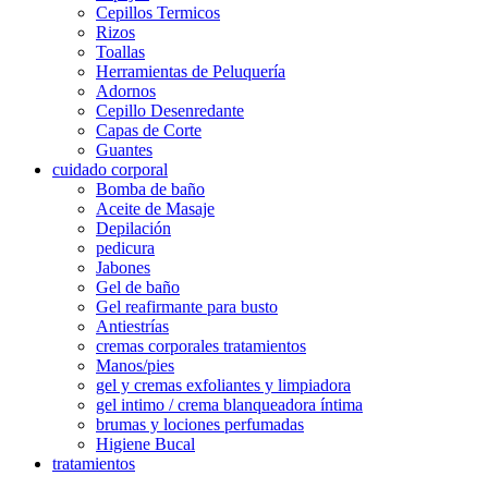
Cepillos Termicos
Rizos
Toallas
Herramientas de Peluquería
Adornos
Cepillo Desenredante
Capas de Corte
Guantes
cuidado corporal
Bomba de baño
Aceite de Masaje
Depilación
pedicura
Jabones
Gel de baño
Gel reafirmante para busto
Antiestrías
cremas corporales tratamientos
Manos/pies
gel y cremas exfoliantes y limpiadora
gel intimo / crema blanqueadora íntima
brumas y lociones perfumadas
Higiene Bucal
tratamientos