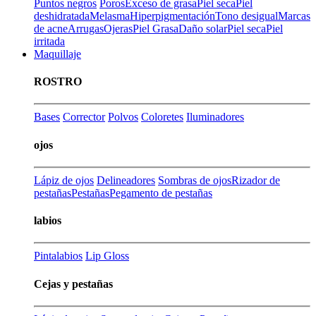
Puntos negros
Poros
Exceso de grasa
Piel seca
Piel
deshidratada
Melasma
Hiperpigmentación
Tono desigual
Marcas
de acne
Arrugas
Ojeras
Piel Grasa
Daño solar
Piel seca
Piel
irritada
Maquillaje
ROSTRO
Bases
Corrector
Polvos
Coloretes
Iluminadores
ojos
Lápiz de ojos
Delineadores
Sombras de ojos
Rizador de
pestañas
Pestañas
Pegamento de pestañas
labios
Pintalabios
Lip Gloss
Cejas y pestañas