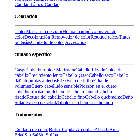
Capilar
Tónico Capilar
Coloracion
Tintes
Mascarilla de color
Henna
champú color
Cera de
color
Decoloración
Removedor de color
Retoque raíces
Tintes
fantasías
Cuidado de color
Accesorios
cuidado especifico
Caspa
Cabello rubio / Matizador
Cabello Rizado
Caida de
cabello
Crecimiento lento
Cabello graso
Cabello seco
Cabello
dañado
puntas abiertas
Frizz
Falta de brillo
Falta de
volumen
Cuero cabelludo sensible
Picazón en el cuero
cabelludo
Irritación del cuero
Cabello teñido
Cabello
rizado
Rotura del cabello
Cabello fino
Cabello quebradizo
Daño
Solar
exceso de sebo
Mal olor en el cuero cabelludo
Tratamientos
Cuidado de color
Botox Capilar
Ampollas
Alisado
Anti-
Edad
Sin Sal
Sin Sulfato