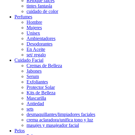
Retoque raíces
tintes fantasía
cuidado de color
Perfumes
Hombre
Mujeres
Unisex
Ambientadores
Desodorantes
En Aceite
set/ regalo
Cuidado Facial
Cremas de Belleza
Jabones
Serum
Exfoliantes
Protector Solar
Kits de Belleza
Mascarilla
Antiedad
sets
desmaquillantes/limpiadores faciales
crema aclaradora/unifica tono y luz
masajes y masajeador facial
Pelos