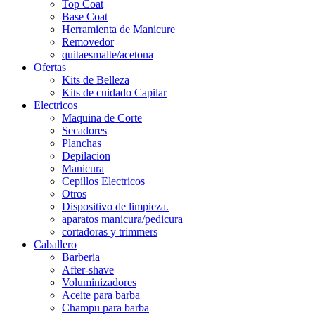
Top Coat
Base Coat
Herramienta de Manicure
Removedor
quitaesmalte/acetona
Ofertas
Kits de Belleza
Kits de cuidado Capilar
Electricos
Maquina de Corte
Secadores
Planchas
Depilacion
Manicura
Cepillos Electricos
Otros
Dispositivo de limpieza.
aparatos manicura/pedicura
cortadoras y trimmers
Caballero
Barberia
After-shave
Voluminizadores
Aceite para barba
Champu para barba