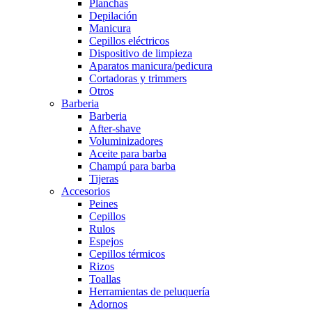
Planchas
Depilación
Manicura
Cepillos eléctricos
Dispositivo de limpieza
Aparatos manicura/pedicura
Cortadoras y trimmers
Otros
Barberia
Barberia
After-shave
Voluminizadores
Aceite para barba
Champú para barba
Tijeras
Accesorios
Peines
Cepillos
Rulos
Espejos
Cepillos térmicos
Rizos
Toallas
Herramientas de peluquería
Adornos