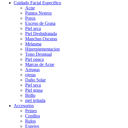
Cuidado Facial Especifico
Acne
Puntos Negros
Poros
Exceso de Grasa
Piel seca
Piel Deshidratada
Manchas Oscuras
Melasma
Hiperpigmentacion
Tono Desigual
Piel opaca
Marcas de Acne
Arrugas
ojeras
Daño Solar
Piel seca
Piel grasa
Brillo
piel irritada
Accesorios
Peines
Cepillos
Rulos
Espejos