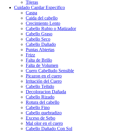
Tijeras
Cuidado Capilar Especifico
Caspa
Caida del cabello
Crecimiento Lento
Cabello Rubio o Matizador
Cabello Graso
Cabello Seco
Cabello Dañado
Puntas Abiertas
Frizz
Falta de Brillo
Falta de Volumen
Cuero Cabelludo Sensible
Picazon en el cuero
Irritación del Cuero
Cabello Teñido
Decoloracion Dañada
Cabello Rizado
Rotura del cabello
Cabello Fino
Cabello quebradizo
Exceso de Sebo
Mal olor en el cuero
Cabello Dañado Con Sol