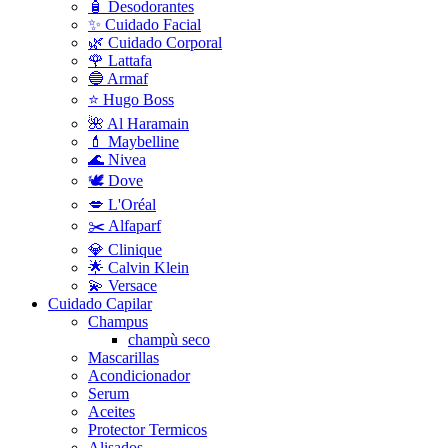
🧴 Desodorantes
✨ Cuidado Facial
🌿 Cuidado Corporal
🌹 Lattafa
🔵 Armaf
⭐ Hugo Boss
🌺 Al Haramain
💄 Maybelline
🌊 Nivea
🕊️ Dove
💋 L'Oréal
✂️ Alfaparf
💎 Clinique
🌟 Calvin Klein
💫 Versace
Cuidado Capilar
Champus
champù seco
Mascarillas
Acondicionador
Serum
Aceites
Protector Termicos
Alisados