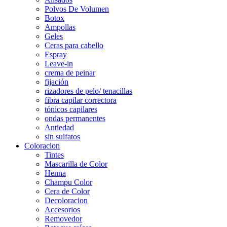
Polvos De Volumen
Botox
Ampollas
Geles
Ceras para cabello
Espray
Leave-in
crema de peinar
fijación
rizadores de pelo/ tenacillas
fibra capilar correctora
tónicos capilares
ondas permanentes
Antiedad
sin sulfatos
Coloracion
Tintes
Mascarilla de Color
Henna
Champu Color
Cera de Color
Decoloracion
Accesorios
Removedor