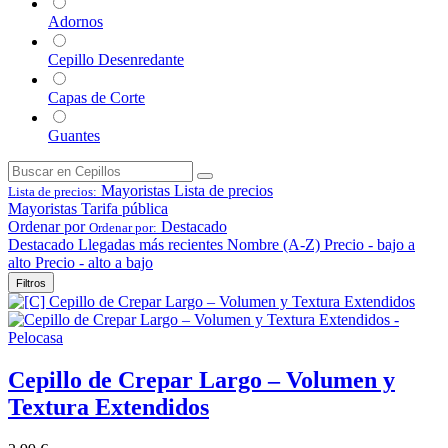
Adornos
Cepillo Desenredante
Capas de Corte
Guantes
Mayoristas
Lista de precios
Lista de precios:
Mayoristas
Tarifa pública
Ordenar por
Destacado
Ordenar por:
Destacado
Llegadas más recientes
Nombre (A-Z)
Precio - bajo a
alto
Precio - alto a bajo
Filtros
Cepillo de Crepar Largo – Volumen y
Textura Extendidos