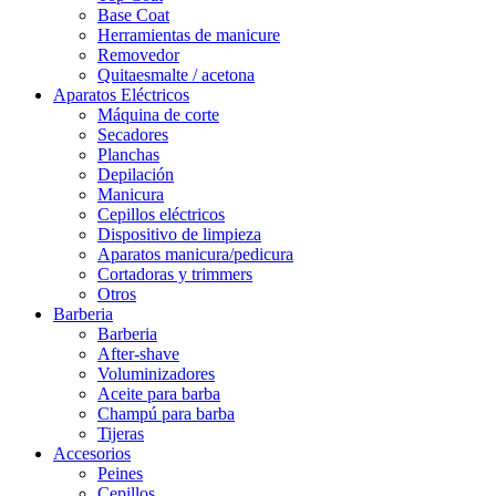
Base Coat
Herramientas de manicure
Removedor
Quitaesmalte / acetona
Aparatos Eléctricos
Máquina de corte
Secadores
Planchas
Depilación
Manicura
Cepillos eléctricos
Dispositivo de limpieza
Aparatos manicura/pedicura
Cortadoras y trimmers
Otros
Barberia
Barberia
After-shave
Voluminizadores
Aceite para barba
Champú para barba
Tijeras
Accesorios
Peines
Cepillos