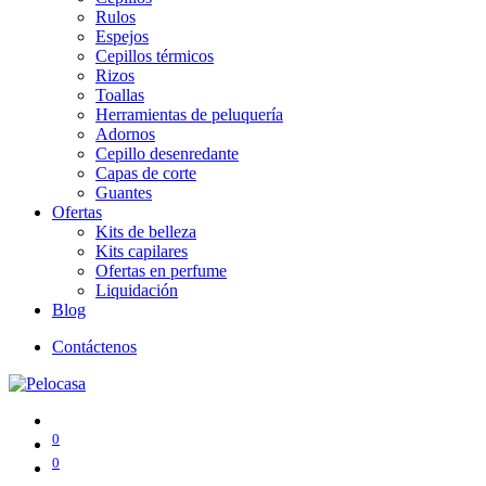
Rulos
Espejos
Cepillos térmicos
Rizos
Toallas
Herramientas de peluquería
Adornos
Cepillo desenredante
Capas de corte
Guantes
Ofertas
Kits de belleza
Kits capilares
Ofertas en perfume
Liquidación
Blog
Contáctenos
0
0