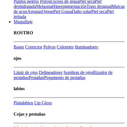
Puntos negros
Poros
Exceso de grasa
Piel seca
Piel
deshidratada
Melasma
Hiperpigmentación
Tono desigual
Marcas
de acne
Arrugas
Ojeras
Piel Grasa
Daño solar
Piel seca
Piel
irritada
Maquillaje
ROSTRO
Bases
Corrector
Polvos
Coloretes
Iluminadores
ojos
Lápiz de ojos
Delineadores
Sombras de ojos
Rizador de
pestañas
Pestañas
Pegamento de pestañas
labios
Pintalabios
Lip Gloss
Cejas y pestañas