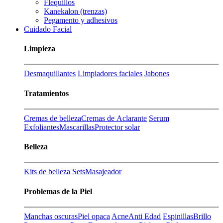
Flequillos
Kanekalon (trenzas)
Pegamento y adhesivos
Cuidado Facial
Limpieza
Desmaquillantes
Limpiadores faciales
Jabones
Tratamientos
Cremas de belleza
Cremas de Aclarante
Serum
Exfoliantes
Mascarillas
Protector solar
Belleza
Kits de belleza
Sets
Masajeador
Problemas de la Piel
Manchas oscuras
Piel opaca
Acne
Anti Edad
Espinillas
Brillo