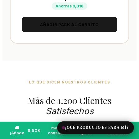
Ahorras 9,01€
AÑADIR PACK AL CARRITO
LO QUE DICEN NUESTROS CLIENTES
Más de 1.200 Clientes
Satisfechos
Experiencias reales de personas reales — sin
🚚
más y
¿QUÉ PRODUCTO ES PARA MÍ?
envío
Ver
8,50€
!
¡Añade
consigue
gratis
Productos
filtros