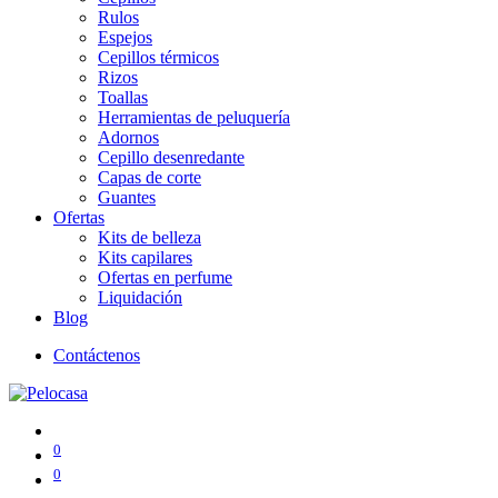
Rulos
Espejos
Cepillos térmicos
Rizos
Toallas
Herramientas de peluquería
Adornos
Cepillo desenredante
Capas de corte
Guantes
Ofertas
Kits de belleza
Kits capilares
Ofertas en perfume
Liquidación
Blog
Contáctenos
0
0