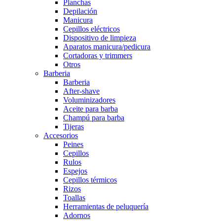
Planchas
Depilación
Manicura
Cepillos eléctricos
Dispositivo de limpieza
Aparatos manicura/pedicura
Cortadoras y trimmers
Otros
Barberia
Barberia
After-shave
Voluminizadores
Aceite para barba
Champú para barba
Tijeras
Accesorios
Peines
Cepillos
Rulos
Espejos
Cepillos térmicos
Rizos
Toallas
Herramientas de peluquería
Adornos