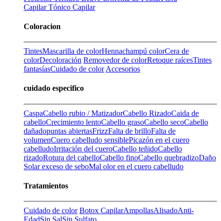
Capilar
Tónico Capilar
Coloracion
Tintes
Mascarilla de color
Henna
champú color
Cera de
color
Decoloración
Removedor de color
Retoque raíces
Tintes
fantasías
Cuidado de color
Accesorios
cuidado especifico
Caspa
Cabello rubio / Matizador
Cabello Rizado
Caida de
cabello
Crecimiento lento
Cabello graso
Cabello seco
Cabello
dañado
puntas abiertas
Frizz
Falta de brillo
Falta de
volumen
Cuero cabelludo sensible
Picazón en el cuero
cabelludo
Irritación del cuero
Cabello teñido
Cabello
rizado
Rotura del cabello
Cabello fino
Cabello quebradizo
Daño
Solar
exceso de sebo
Mal olor en el cuero cabelludo
Tratamientos
Cuidado de color
Botox Capilar
Ampollas
Alisado
Anti-
Edad
Sin Sal
Sin Sulfato