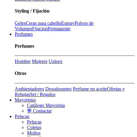
Styling / Fijación
Geles
Ceras para cabello
Espray
Polvos de
Volumen
Fijacion
Permanente
Perfumes
Perfumes
Hombre
Mujeres
Unisex
Otros
Ambientadores
Desodorantes
Perfume en aceite
Ofertas y
Rebajas
Set / Regalos
Mayoristas
Catálogo Mayorista
💬 Contactar
Pelucas
Pelucas
Coletas
Moños