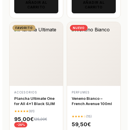
AÑADIR AL
AÑADIR AL
CARRITO
CARRITO
FAVORITO
NUEVO
ACCESORIOS
PERFUMES
Plancha Ultimate One
Veneno Bianco –
for All 4×1 Black SLIM
French Avenue 100ml
★★★★★
(61)
★★★★☆
(15)
95,00€
129,00€
59,50€
-26%