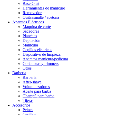
Base Coat
Herramientas de manicure
Removedor
Quitaesmalte / acetona
Aparatos Eléctricos
Máquina de corte
Secadores
Planchas
Depilación
Manicura
Cepillos eléctricos
Dispositivo de limpieza
Aparatos manicura/pedicura
Cortadoras y trimmers
Otros
Barberia
Barberia
After-shave
Voluminizadores
Aceite para barba
Champú para barba
Tijeras
Accesorios
Peines
Cepillos