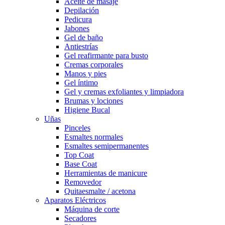
Aceite de masaje
Depilación
Pedicura
Jabones
Gel de baño
Antiestrías
Gel reafirmante para busto
Cremas corporales
Manos y pies
Gel íntimo
Gel y cremas exfoliantes y limpiadora
Brumas y lociones
Higiene Bucal
Uñas
Pinceles
Esmaltes normales
Esmaltes semipermanentes
Top Coat
Base Coat
Herramientas de manicure
Removedor
Quitaesmalte / acetona
Aparatos Eléctricos
Máquina de corte
Secadores