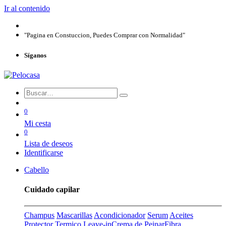
Ir al contenido
"Pagina en Constuccion, Puedes Comprar con Normalidad"
Síganos
0
Mi cesta
0
Lista de deseos
Identificarse
Cabello
Cuidado capilar
Champus
Mascarillas
Acondicionador
Serum
Aceites
Protector Termico
Leave-in
Crema de Peinar
Fibra