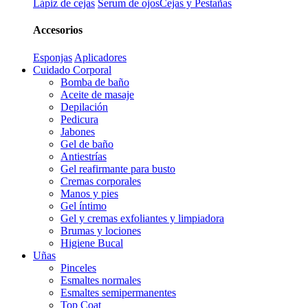
Lápiz de cejas
Serum de ojos
Cejas y Pestañas
Accesorios
Esponjas
Aplicadores
Cuidado Corporal
Bomba de baño
Aceite de masaje
Depilación
Pedicura
Jabones
Gel de baño
Antiestrías
Gel reafirmante para busto
Cremas corporales
Manos y pies
Gel íntimo
Gel y cremas exfoliantes y limpiadora
Brumas y lociones
Higiene Bucal
Uñas
Pinceles
Esmaltes normales
Esmaltes semipermanentes
Top Coat