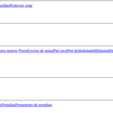
rillas
Protector solar
ntos negros
Poros
Exceso de grasa
Piel seca
Piel deshidratada
Melasma
Hi
s
Pestañas
Pegamento de pestañas