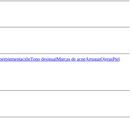
perpigmentación
Tono desigual
Marcas de acne
Arrugas
Ojeras
Piel