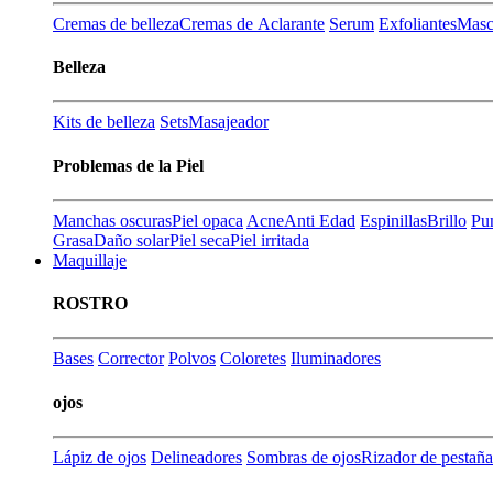
Cremas de belleza
Cremas de Aclarante
Serum
Exfoliantes
Masca
Belleza
Kits de belleza
Sets
Masajeador
Problemas de la Piel
Manchas oscuras
Piel opaca
Acne
Anti Edad
Espinillas
Brillo
Pu
Grasa
Daño solar
Piel seca
Piel irritada
Maquillaje
ROSTRO
Bases
Corrector
Polvos
Coloretes
Iluminadores
ojos
Lápiz de ojos
Delineadores
Sombras de ojos
Rizador de pestaña