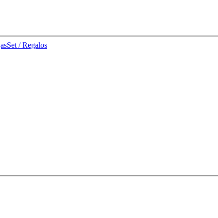
jas
Set / Regalos