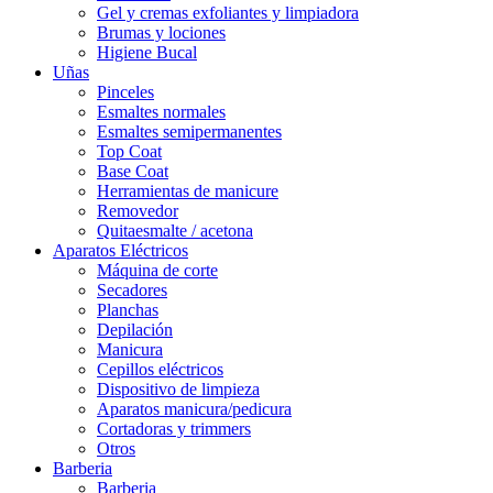
Gel y cremas exfoliantes y limpiadora
Brumas y lociones
Higiene Bucal
Uñas
Pinceles
Esmaltes normales
Esmaltes semipermanentes
Top Coat
Base Coat
Herramientas de manicure
Removedor
Quitaesmalte / acetona
Aparatos Eléctricos
Máquina de corte
Secadores
Planchas
Depilación
Manicura
Cepillos eléctricos
Dispositivo de limpieza
Aparatos manicura/pedicura
Cortadoras y trimmers
Otros
Barberia
Barberia