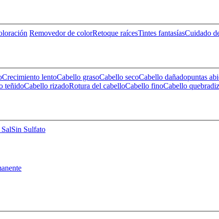
loración
Removedor de color
Retoque raíces
Tintes fantasías
Cuidado de
o
Crecimiento lento
Cabello graso
Cabello seco
Cabello dañado
puntas abi
o teñido
Cabello rizado
Rotura del cabello
Cabello fino
Cabello quebradi
 Sal
Sin Sulfato
anente