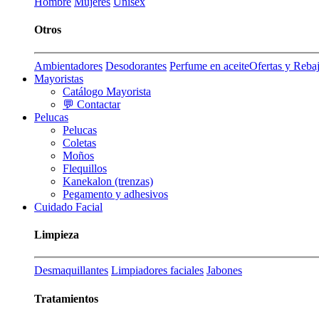
Hombre
Mujeres
Unisex
Otros
Ambientadores
Desodorantes
Perfume en aceite
Ofertas y Reba
Mayoristas
Catálogo Mayorista
💬 Contactar
Pelucas
Pelucas
Coletas
Moños
Flequillos
Kanekalon (trenzas)
Pegamento y adhesivos
Cuidado Facial
Limpieza
Desmaquillantes
Limpiadores faciales
Jabones
Tratamientos