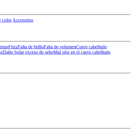
 color
Accesorios
ertas
Frizz
Falta de brillo
Falta de volumen
Cuero cabelludo
zo
Daño Solar
exceso de sebo
Mal olor en el cuero cabelludo