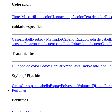
Coloracion
Tintes
Mascarilla de color
Henna
champú color
Cera de color
Deco
cuidado especifico
Caspa
Cabello rubio / Matizador
Cabello Rizado
Caida de cabell
sensible
Picazón en el cuero cabelludo
Irritación del cuero
Cabell
Tratamientos
Cuidado de color
Botox Capilar
Ampollas
Alisado
Anti-Edad
Sin
Styling / Fijación
Geles
Ceras para cabello
Espray
Polvos de Volumen
Fijacion
Perm
Perfumes
Perfumes