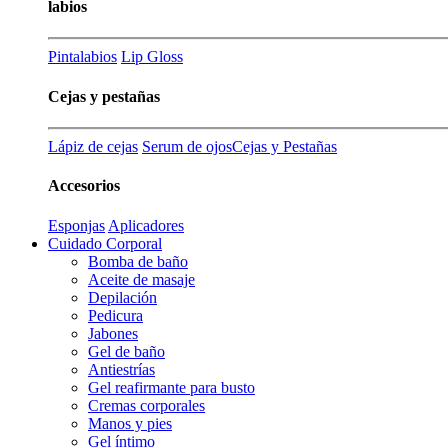
labios
Pintalabios
Lip Gloss
Cejas y pestañas
Lápiz de cejas
Serum de ojos
Cejas y Pestañas
Accesorios
Esponjas
Aplicadores
Cuidado Corporal
Bomba de baño
Aceite de masaje
Depilación
Pedicura
Jabones
Gel de baño
Antiestrías
Gel reafirmante para busto
Cremas corporales
Manos y pies
Gel íntimo