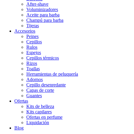
After-shave
Voluminizadores
Aceite para barba
Champú para barba
Tijeras
Accesorios
Peines
Cepillos
Rulos
Espejos
Cepillos térmicos
Rizos
Toallas
Herramientas de peluquería
Adornos
Cepillo desenredante
Capas de corte
Guantes
Ofertas
Kits de belleza
Kits capilares
Ofertas en perfume
Liquidación
Blog