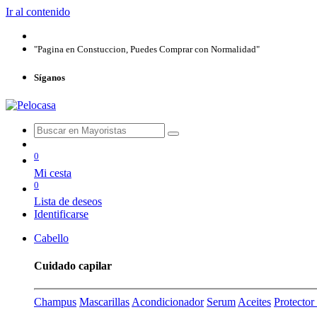
Ir al contenido
"Pagina en Constuccion, Puedes Comprar con Normalidad"
Síganos
0
Mi cesta
0
Lista de deseos
Identificarse
Cabello
Cuidado capilar
Champus
Mascarillas
Acondicionador
Serum
Aceites
Protecto