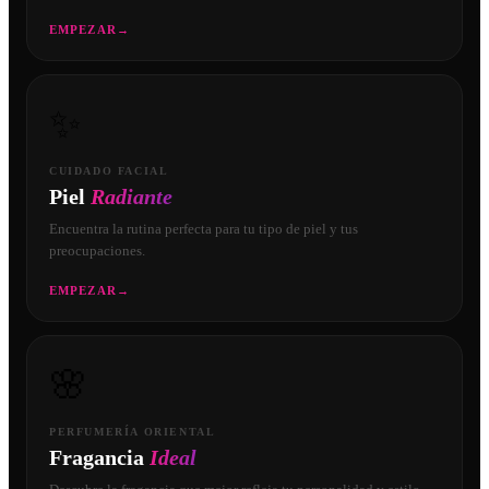
EMPEZAR
→
✨
CUIDADO FACIAL
Piel
Radiante
Encuentra la rutina perfecta para tu tipo de piel y tus
preocupaciones.
EMPEZAR
→
🌸
PERFUMERÍA ORIENTAL
Fragancia
Ideal