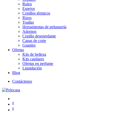
Rulos
Espejos
Cepillos térmicos
Rizos
Toallas
Herramientas de peluquería
Adornos
Cepillo desenredante
Capas de corte
Guantes
Ofertas
Kits de belleza
Kits capilares
Ofertas en perfume
Liquidación
Blog
Contáctenos
0
0