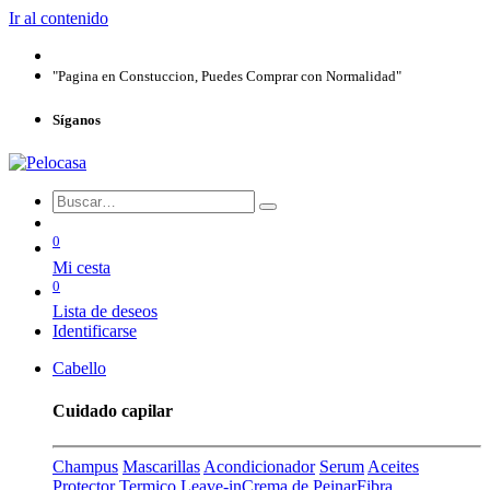
Ir al contenido
"Pagina en Constuccion, Puedes Comprar con Normalidad"
Síganos
0
Mi cesta
0
Lista de deseos
Identificarse
Cabello
Cuidado capilar
Champus
Mascarillas
Acondicionador
Serum
Aceites
Protector Termico
Leave-in
Crema de Peinar
Fibra