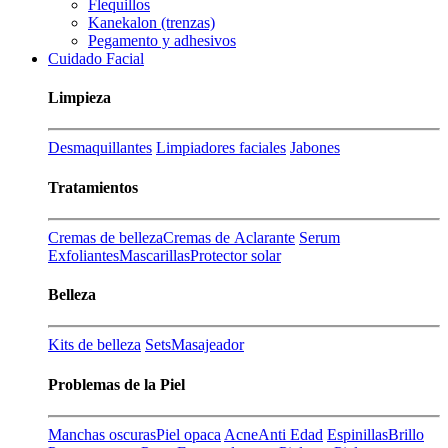
Flequillos
Kanekalon (trenzas)
Pegamento y adhesivos
Cuidado Facial
Limpieza
Desmaquillantes
Limpiadores faciales
Jabones
Tratamientos
Cremas de belleza
Cremas de Aclarante
Serum
Exfoliantes
Mascarillas
Protector solar
Belleza
Kits de belleza
Sets
Masajeador
Problemas de la Piel
Manchas oscuras
Piel opaca
Acne
Anti Edad
Espinillas
Brillo