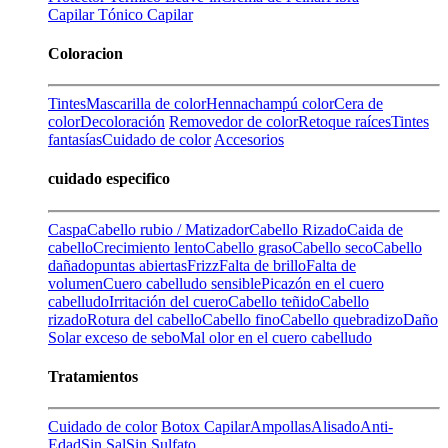
Capilar
Tónico Capilar
Coloracion
Tintes
Mascarilla de color
Henna
champú color
Cera de
color
Decoloración
Removedor de color
Retoque raíces
Tintes
fantasías
Cuidado de color
Accesorios
cuidado especifico
Caspa
Cabello rubio / Matizador
Cabello Rizado
Caida de
cabello
Crecimiento lento
Cabello graso
Cabello seco
Cabello
dañado
puntas abiertas
Frizz
Falta de brillo
Falta de
volumen
Cuero cabelludo sensible
Picazón en el cuero
cabelludo
Irritación del cuero
Cabello teñido
Cabello
rizado
Rotura del cabello
Cabello fino
Cabello quebradizo
Daño
Solar
exceso de sebo
Mal olor en el cuero cabelludo
Tratamientos
Cuidado de color
Botox Capilar
Ampollas
Alisado
Anti-
Edad
Sin Sal
Sin Sulfato