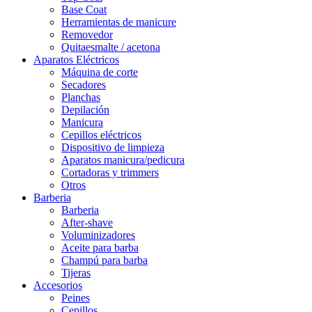
Base Coat
Herramientas de manicure
Removedor
Quitaesmalte / acetona
Aparatos Eléctricos
Máquina de corte
Secadores
Planchas
Depilación
Manicura
Cepillos eléctricos
Dispositivo de limpieza
Aparatos manicura/pedicura
Cortadoras y trimmers
Otros
Barberia
Barberia
After-shave
Voluminizadores
Aceite para barba
Champú para barba
Tijeras
Accesorios
Peines
Cepillos