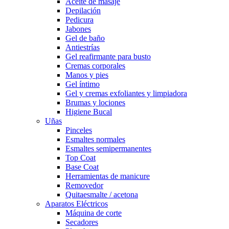
Aceite de masaje
Depilación
Pedicura
Jabones
Gel de baño
Antiestrías
Gel reafirmante para busto
Cremas corporales
Manos y pies
Gel íntimo
Gel y cremas exfoliantes y limpiadora
Brumas y lociones
Higiene Bucal
Uñas
Pinceles
Esmaltes normales
Esmaltes semipermanentes
Top Coat
Base Coat
Herramientas de manicure
Removedor
Quitaesmalte / acetona
Aparatos Eléctricos
Máquina de corte
Secadores