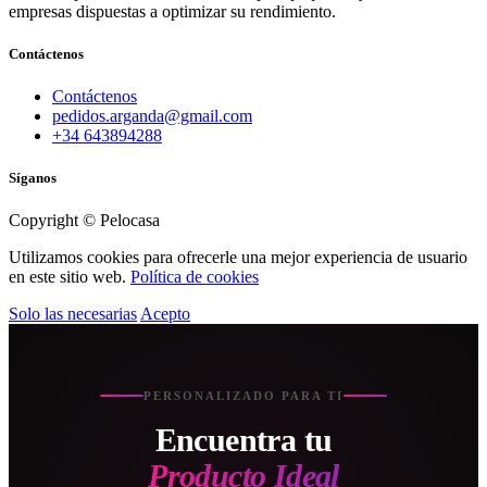
empresas dispuestas a optimizar su rendimiento.
Contáctenos
Contáctenos
pedidos.arganda@gmail.com
+34 643894288
Síganos
Copyright © Pelocasa
Utilizamos cookies para ofrecerle una mejor experiencia de usuario
en este sitio web.
Política de cookies
Solo las necesarias
Acepto
PERSONALIZADO PARA TI
Encuentra tu
Producto Ideal