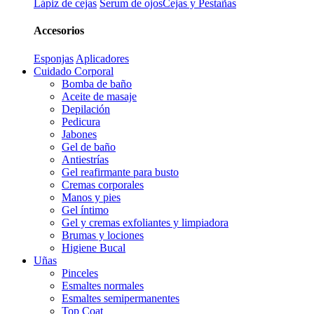
Lápiz de cejas
Serum de ojos
Cejas y Pestañas
Accesorios
Esponjas
Aplicadores
Cuidado Corporal
Bomba de baño
Aceite de masaje
Depilación
Pedicura
Jabones
Gel de baño
Antiestrías
Gel reafirmante para busto
Cremas corporales
Manos y pies
Gel íntimo
Gel y cremas exfoliantes y limpiadora
Brumas y lociones
Higiene Bucal
Uñas
Pinceles
Esmaltes normales
Esmaltes semipermanentes
Top Coat