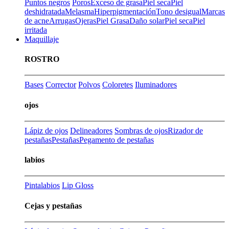
Puntos negros
Poros
Exceso de grasa
Piel seca
Piel
deshidratada
Melasma
Hiperpigmentación
Tono desigual
Marcas
de acne
Arrugas
Ojeras
Piel Grasa
Daño solar
Piel seca
Piel
irritada
Maquillaje
ROSTRO
Bases
Corrector
Polvos
Coloretes
Iluminadores
ojos
Lápiz de ojos
Delineadores
Sombras de ojos
Rizador de
pestañas
Pestañas
Pegamento de pestañas
labios
Pintalabios
Lip Gloss
Cejas y pestañas