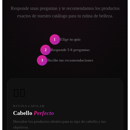
Responde unas preguntas y te recomendamos los productos
exactos de nuestro catálogo para tu rutina de belleza.
1
Elige tu quiz
2
Responde 5-6 preguntas
3
Recibe tus recomendaciones
💇‍♀️
RUTINA CAPILAR
Cabello
Perfecto
Descubre los productos ideales para tu tipo de cabello y tus
objetivos.