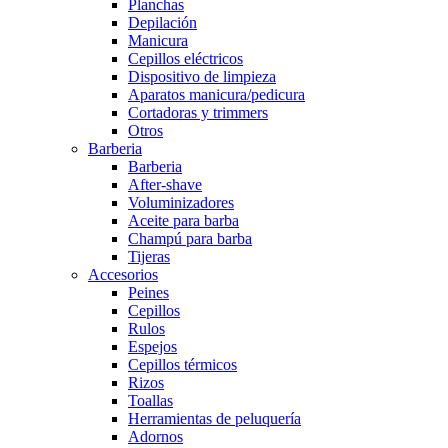
Planchas
Depilación
Manicura
Cepillos eléctricos
Dispositivo de limpieza
Aparatos manicura/pedicura
Cortadoras y trimmers
Otros
Barberia
Barberia
After-shave
Voluminizadores
Aceite para barba
Champú para barba
Tijeras
Accesorios
Peines
Cepillos
Rulos
Espejos
Cepillos térmicos
Rizos
Toallas
Herramientas de peluquería
Adornos