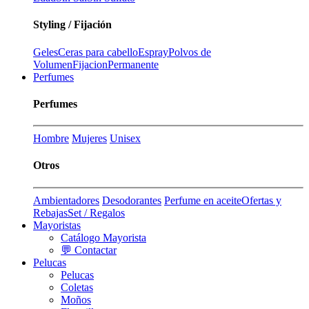
Styling / Fijación
Geles
Ceras para cabello
Espray
Polvos de
Volumen
Fijacion
Permanente
Perfumes
Perfumes
Hombre
Mujeres
Unisex
Otros
Ambientadores
Desodorantes
Perfume en aceite
Ofertas y
Rebajas
Set / Regalos
Mayoristas
Catálogo Mayorista
💬 Contactar
Pelucas
Pelucas
Coletas
Moños