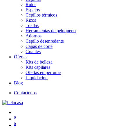
Rulos
Espejos
Cepillos térmicos
Rizos
Toallas
Herramientas de peluquería
Adornos
Cepillo desenredante
Capas de corte
Guantes
Ofertas
Kits de belleza
Kits capilares
Ofertas en perfume
Liquidación
Blog
Contáctenos
0
0