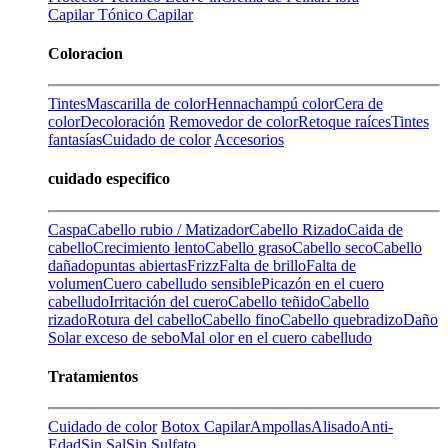
Capilar
Tónico Capilar
Coloracion
Tintes
Mascarilla de color
Henna
champú color
Cera de
color
Decoloración
Removedor de color
Retoque raíces
Tintes
fantasías
Cuidado de color
Accesorios
cuidado especifico
Caspa
Cabello rubio / Matizador
Cabello Rizado
Caida de
cabello
Crecimiento lento
Cabello graso
Cabello seco
Cabello
dañado
puntas abiertas
Frizz
Falta de brillo
Falta de
volumen
Cuero cabelludo sensible
Picazón en el cuero
cabelludo
Irritación del cuero
Cabello teñido
Cabello
rizado
Rotura del cabello
Cabello fino
Cabello quebradizo
Daño
Solar
exceso de sebo
Mal olor en el cuero cabelludo
Tratamientos
Cuidado de color
Botox Capilar
Ampollas
Alisado
Anti-
Edad
Sin Sal
Sin Sulfato