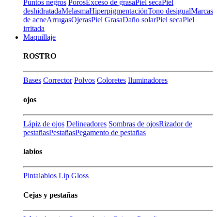
Puntos negros
Poros
Exceso de grasa
Piel seca
Piel
deshidratada
Melasma
Hiperpigmentación
Tono desigual
Marcas
de acne
Arrugas
Ojeras
Piel Grasa
Daño solar
Piel seca
Piel
irritada
Maquillaje
ROSTRO
Bases
Corrector
Polvos
Coloretes
Iluminadores
ojos
Lápiz de ojos
Delineadores
Sombras de ojos
Rizador de
pestañas
Pestañas
Pegamento de pestañas
labios
Pintalabios
Lip Gloss
Cejas y pestañas