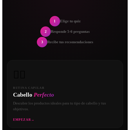
1
Elige tu quiz
2
Responde 5-6 preguntas
3
Recibe tus recomendaciones
💇‍♀️
RUTINA CAPILAR
Cabello
Perfecto
Descubre los productos ideales para tu tipo de cabello y tus
objetivos.
EMPEZAR
→