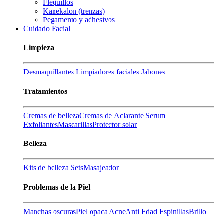
Flequillos
Kanekalon (trenzas)
Pegamento y adhesivos
Cuidado Facial
Limpieza
Desmaquillantes
Limpiadores faciales
Jabones
Tratamientos
Cremas de belleza
Cremas de Aclarante
Serum
Exfoliantes
Mascarillas
Protector solar
Belleza
Kits de belleza
Sets
Masajeador
Problemas de la Piel
Manchas oscuras
Piel opaca
Acne
Anti Edad
Espinillas
Brillo