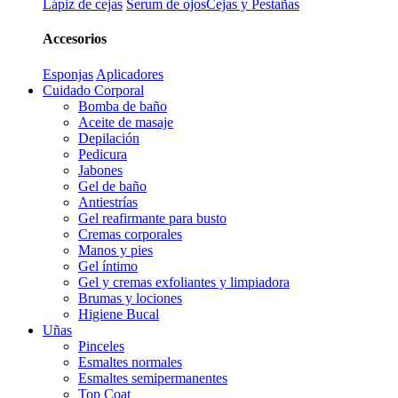
Lápiz de cejas
Serum de ojos
Cejas y Pestañas
Accesorios
Esponjas
Aplicadores
Cuidado Corporal
Bomba de baño
Aceite de masaje
Depilación
Pedicura
Jabones
Gel de baño
Antiestrías
Gel reafirmante para busto
Cremas corporales
Manos y pies
Gel íntimo
Gel y cremas exfoliantes y limpiadora
Brumas y lociones
Higiene Bucal
Uñas
Pinceles
Esmaltes normales
Esmaltes semipermanentes
Top Coat