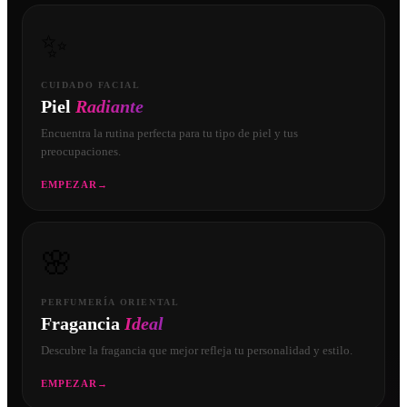
✨
CUIDADO FACIAL
Piel
Radiante
Encuentra la rutina perfecta para tu tipo de piel y tus
preocupaciones.
EMPEZAR
→
🌸
PERFUMERÍA ORIENTAL
Fragancia
Ideal
Descubre la fragancia que mejor refleja tu personalidad y estilo.
EMPEZAR
→