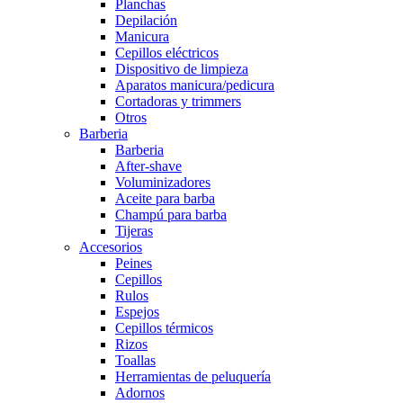
Planchas
Depilación
Manicura
Cepillos eléctricos
Dispositivo de limpieza
Aparatos manicura/pedicura
Cortadoras y trimmers
Otros
Barberia
Barberia
After-shave
Voluminizadores
Aceite para barba
Champú para barba
Tijeras
Accesorios
Peines
Cepillos
Rulos
Espejos
Cepillos térmicos
Rizos
Toallas
Herramientas de peluquería
Adornos