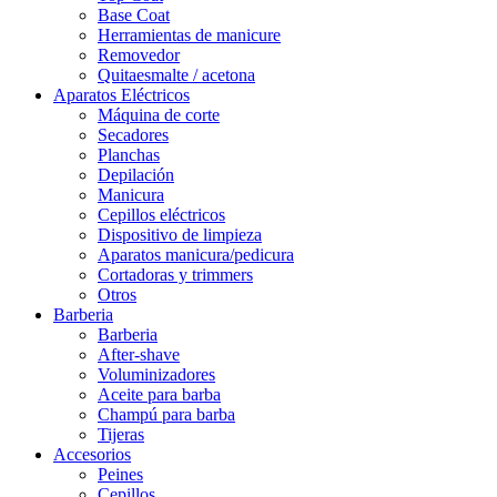
Base Coat
Herramientas de manicure
Removedor
Quitaesmalte / acetona
Aparatos Eléctricos
Máquina de corte
Secadores
Planchas
Depilación
Manicura
Cepillos eléctricos
Dispositivo de limpieza
Aparatos manicura/pedicura
Cortadoras y trimmers
Otros
Barberia
Barberia
After-shave
Voluminizadores
Aceite para barba
Champú para barba
Tijeras
Accesorios
Peines
Cepillos