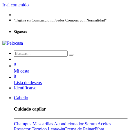
Ir al contenido
"Pagina en Constuccion, Puedes Comprar con Normalidad"
Síganos
0
Mi cesta
0
Lista de deseos
Identificarse
Cabello
Cuidado capilar
Champus
Mascarillas
Acondicionador
Serum
Aceites
Protector Termico
Leave-in
Crema de Peinar
Fibra