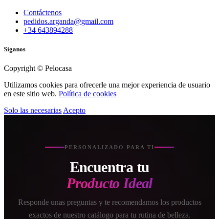
Contáctenos
pedidos.arganda@gmail.com
+34 643894288
Síganos
Copyright © Pelocasa
Utilizamos cookies para ofrecerle una mejor experiencia de usuario
en este sitio web.
Política de cookies
Solo las necesarias
Acepto
PERSONALIZADO PARA TI
Encuentra tu
Producto Ideal
Responde unas preguntas y te recomendamos los productos
exactos de nuestro catálogo para tu rutina de belleza.