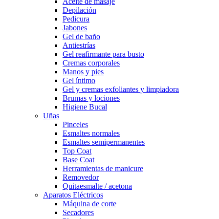
Aceite de masaje
Depilación
Pedicura
Jabones
Gel de baño
Antiestrías
Gel reafirmante para busto
Cremas corporales
Manos y pies
Gel íntimo
Gel y cremas exfoliantes y limpiadora
Brumas y lociones
Higiene Bucal
Uñas
Pinceles
Esmaltes normales
Esmaltes semipermanentes
Top Coat
Base Coat
Herramientas de manicure
Removedor
Quitaesmalte / acetona
Aparatos Eléctricos
Máquina de corte
Secadores