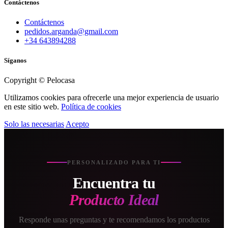
Contáctenos
Contáctenos
pedidos.arganda@gmail.com
+34 643894288
Síganos
Copyright © Pelocasa
Utilizamos cookies para ofrecerle una mejor experiencia de usuario
en este sitio web.
Política de cookies
Solo las necesarias
Acepto
PERSONALIZADO PARA TI
Encuentra tu
Producto Ideal
Responde unas preguntas y te recomendamos los productos