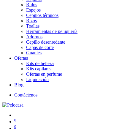
Rulos
Espejos
Cepillos térmicos
Rizos
Toallas
Herramientas de peluquería
Adornos
Cepillo desenredante
Capas de corte
Guantes
Ofertas
Kits de belleza
Kits capilares
Ofertas en perfume
Liquidación
Blog
Contáctenos
0
0