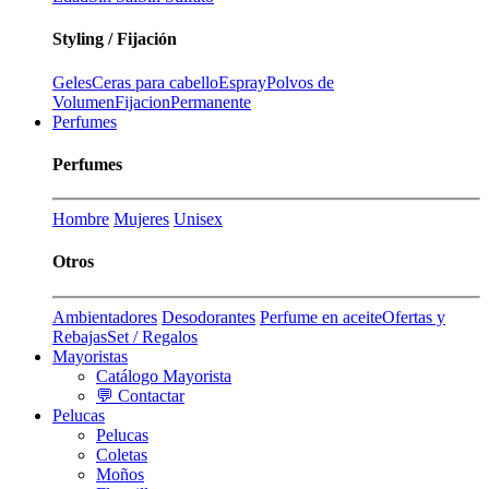
Styling / Fijación
Geles
Ceras para cabello
Espray
Polvos de
Volumen
Fijacion
Permanente
Perfumes
Perfumes
Hombre
Mujeres
Unisex
Otros
Ambientadores
Desodorantes
Perfume en aceite
Ofertas y
Rebajas
Set / Regalos
Mayoristas
Catálogo Mayorista
💬 Contactar
Pelucas
Pelucas
Coletas
Moños