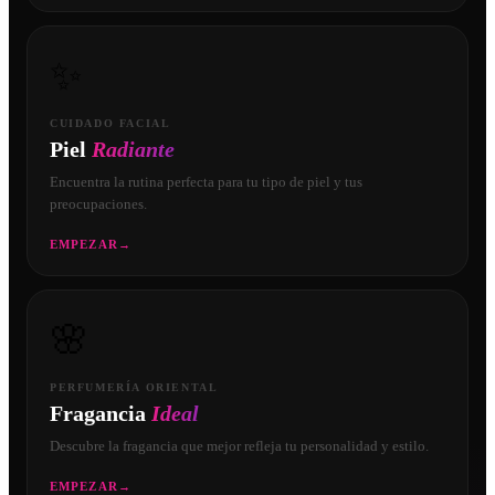
✨
CUIDADO FACIAL
Piel
Radiante
Encuentra la rutina perfecta para tu tipo de piel y tus
preocupaciones.
EMPEZAR
→
🌸
PERFUMERÍA ORIENTAL
Fragancia
Ideal
Descubre la fragancia que mejor refleja tu personalidad y estilo.
EMPEZAR
→