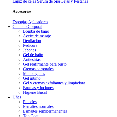
Lápiz de cejas
Serum de ojos
Cejas y Pestañas
Accesorios
Esponjas
Aplicadores
Cuidado Corporal
Bomba de baño
Aceite de masaje
Depilación
Pedicura
Jabones
Gel de baño
Antiestrías
Gel reafirmante para busto
Cremas corporales
Manos y pies
Gel íntimo
Gel y cremas exfoliantes y limpiadora
Brumas y lociones
Higiene Bucal
Uñas
Pinceles
Esmaltes normales
Esmaltes semipermanentes
Top Coat