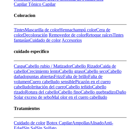
Capilar
Tónico Capilar
Coloracion
Tintes
Mascarilla de color
Henna
champú color
Cera de
color
Decoloración
Removedor de color
Retoque raíces
Tintes
fantasías
Cuidado de color
Accesorios
cuidado especifico
Caspa
Cabello rubio / Matizador
Cabello Rizado
Caida de
cabello
Crecimiento lento
Cabello graso
Cabello seco
Cabello
dañado
puntas abiertas
Frizz
Falta de brillo
Falta de
volumen
Cuero cabelludo sensible
Picazón en el cuero
cabelludo
Irritación del cuero
Cabello teñido
Cabello
rizado
Rotura del cabello
Cabello fino
Cabello quebradizo
Daño
Solar
exceso de sebo
Mal olor en el cuero cabelludo
Tratamientos
Cuidado de color
Botox Capilar
Ampollas
Alisado
Anti-
Edad
Sin Sal
Sin Sulfato