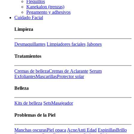
Flequillos
Kanekalon (trenzas)
Pegamento y adhesivos
Cuidado Facial
Limpieza
Desmaquillantes
Limpiadores faciales
Jabones
Tratamientos
Cremas de belleza
Cremas de Aclarante
Serum
Exfoliantes
Mascarillas
Protector solar
Belleza
Kits de belleza
Sets
Masajeador
Problemas de la Piel
Manchas oscuras
Piel opaca
Acne
Anti Edad
Espinillas
Brillo