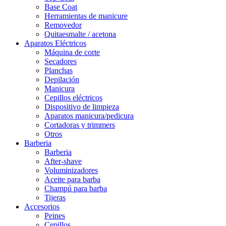
Base Coat
Herramientas de manicure
Removedor
Quitaesmalte / acetona
Aparatos Eléctricos
Máquina de corte
Secadores
Planchas
Depilación
Manicura
Cepillos eléctricos
Dispositivo de limpieza
Aparatos manicura/pedicura
Cortadoras y trimmers
Otros
Barberia
Barberia
After-shave
Voluminizadores
Aceite para barba
Champú para barba
Tijeras
Accesorios
Peines
Cepillos