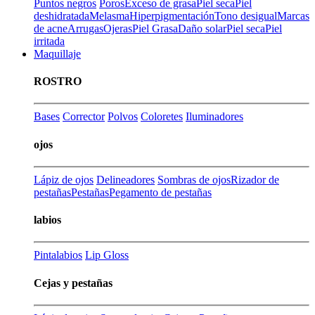
Puntos negros
Poros
Exceso de grasa
Piel seca
Piel
deshidratada
Melasma
Hiperpigmentación
Tono desigual
Marcas
de acne
Arrugas
Ojeras
Piel Grasa
Daño solar
Piel seca
Piel
irritada
Maquillaje
ROSTRO
Bases
Corrector
Polvos
Coloretes
Iluminadores
ojos
Lápiz de ojos
Delineadores
Sombras de ojos
Rizador de
pestañas
Pestañas
Pegamento de pestañas
labios
Pintalabios
Lip Gloss
Cejas y pestañas