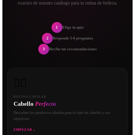
exactos de nuestro catálogo para tu rutina de belleza.
1
Elige tu quiz
2
Responde 5-6 preguntas
3
Recibe tus recomendaciones
💇‍♀️
RUTINA CAPILAR
Cabello
Perfecto
Descubre los productos ideales para tu tipo de cabello y tus
objetivos.
EMPEZAR
→