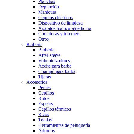
Planchas
Depilación
Manicura
Cepillos eléctricos
Dispositivo de limpieza
Aparatos manicura/pedicura
Cortadoras y trimmers
Otros
Barberia
Barberia
After-shave
Voluminizadores
Aceite para barba
Champú para barba
Tijeras
Accesorios
Peines
Cepillos
Rulos
Espejos
Cepillos térmicos
Rizos
Toallas
Herramientas de peluquería
Adornos