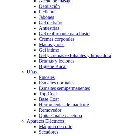
Aceite de masaje
Depilación
Pedicura
Jabones
Gel de baño
Antiestrías
Gel reafirmante para busto
Cremas corporales
Manos y pies
Gel íntimo
Gel y cremas exfoliantes y limpiadora
Brumas y lociones
Higiene Bucal
Uñas
Pinceles
Esmaltes normales
Esmaltes semipermanentes
Top Coat
Base Coat
Herramientas de manicure
Removedor
Quitaesmalte / acetona
Aparatos Eléctricos
Máquina de corte
Secadores