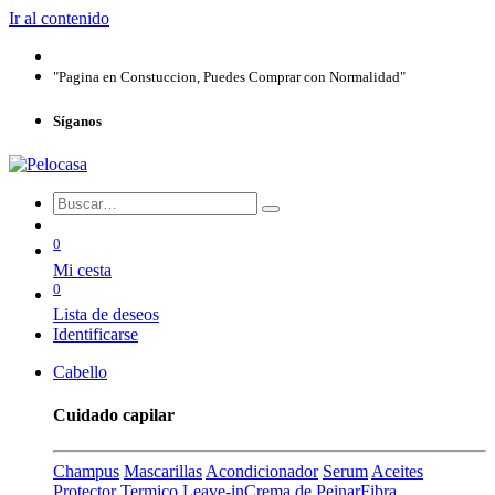
Ir al contenido
"Pagina en Constuccion, Puedes Comprar con Normalidad"
Síganos
0
Mi cesta
0
Lista de deseos
Identificarse
Cabello
Cuidado capilar
Champus
Mascarillas
Acondicionador
Serum
Aceites
Protector Termico
Leave-in
Crema de Peinar
Fibra