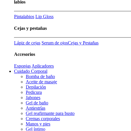
labios
Pintalabios
Lip Gloss
Cejas y pestañas
Lápiz de cejas
Serum de ojos
Cejas y Pestañas
Accesorios
Esponjas
Aplicadores
Cuidado Corporal
Bomba de baño
Aceite de masaje
Depilación
Pedicura
Jabones
Gel de baño
Antiestrías
Gel reafirmante para busto
Cremas corporales
Manos y pies
Gel íntimo