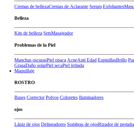
Cremas de belleza
Cremas de Aclarante
Serum
Exfoliantes
Masca
Belleza
Kits de belleza
Sets
Masajeador
Problemas de la Piel
Manchas oscuras
Piel opaca
Acne
Anti Edad
Espinillas
Brillo
Pu
Grasa
Daño solar
Piel seca
Piel irritada
Maquillaje
ROSTRO
Bases
Corrector
Polvos
Coloretes
Iluminadores
ojos
Lápiz de ojos
Delineadores
Sombras de ojos
Rizador de pestaña