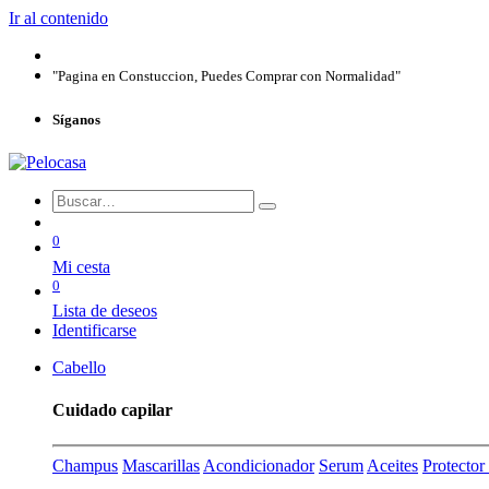
Ir al contenido
"Pagina en Constuccion, Puedes Comprar con Normalidad"
Síganos
0
Mi cesta
0
Lista de deseos
Identificarse
Cabello
Cuidado capilar
Champus
Mascarillas
Acondicionador
Serum
Aceites
Protecto