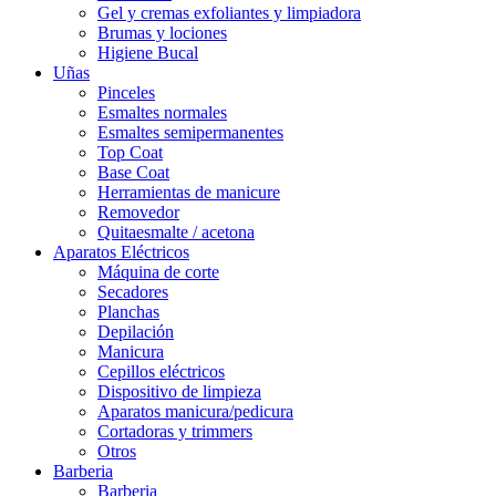
Gel y cremas exfoliantes y limpiadora
Brumas y lociones
Higiene Bucal
Uñas
Pinceles
Esmaltes normales
Esmaltes semipermanentes
Top Coat
Base Coat
Herramientas de manicure
Removedor
Quitaesmalte / acetona
Aparatos Eléctricos
Máquina de corte
Secadores
Planchas
Depilación
Manicura
Cepillos eléctricos
Dispositivo de limpieza
Aparatos manicura/pedicura
Cortadoras y trimmers
Otros
Barberia
Barberia