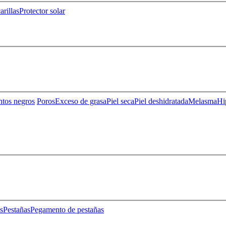
rillas
Protector solar
ntos negros
Poros
Exceso de grasa
Piel seca
Piel deshidratada
Melasma
Hi
s
Pestañas
Pegamento de pestañas