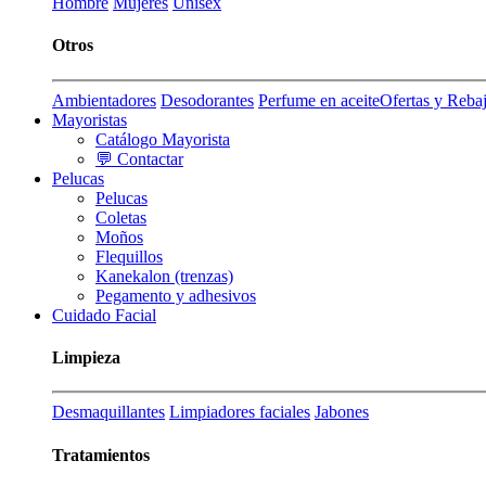
Hombre
Mujeres
Unisex
Otros
Ambientadores
Desodorantes
Perfume en aceite
Ofertas y Reba
Mayoristas
Catálogo Mayorista
💬 Contactar
Pelucas
Pelucas
Coletas
Moños
Flequillos
Kanekalon (trenzas)
Pegamento y adhesivos
Cuidado Facial
Limpieza
Desmaquillantes
Limpiadores faciales
Jabones
Tratamientos