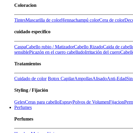
Coloracion
Tintes
Mascarilla de color
Henna
champú color
Cera de color
Deco
cuidado especifico
Caspa
Cabello rubio / Matizador
Cabello Rizado
Caida de cabell
sensible
Picazón en el cuero cabelludo
Irritación del cuero
Cabell
Tratamientos
Cuidado de color
Botox Capilar
Ampollas
Alisado
Anti-Edad
Sin
Styling / Fijación
Geles
Ceras para cabello
Espray
Polvos de Volumen
Fijacion
Perm
Perfumes
Perfumes