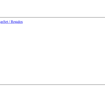
jas
Set / Regalos