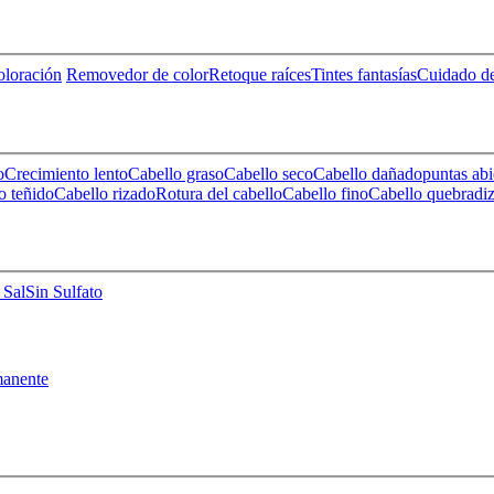
loración
Removedor de color
Retoque raíces
Tintes fantasías
Cuidado de
o
Crecimiento lento
Cabello graso
Cabello seco
Cabello dañado
puntas abi
o teñido
Cabello rizado
Rotura del cabello
Cabello fino
Cabello quebradi
 Sal
Sin Sulfato
anente