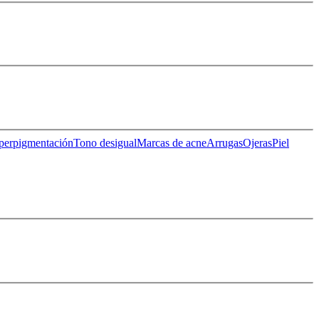
perpigmentación
Tono desigual
Marcas de acne
Arrugas
Ojeras
Piel