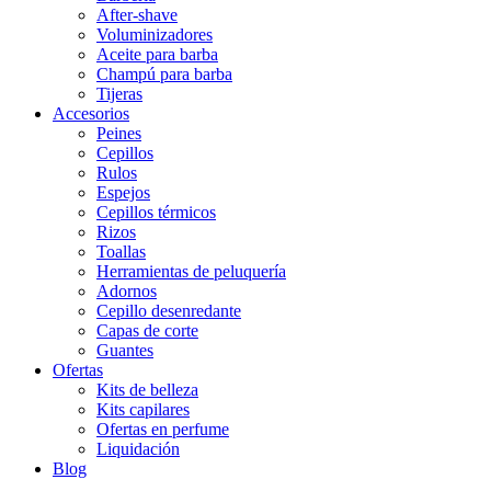
After-shave
Voluminizadores
Aceite para barba
Champú para barba
Tijeras
Accesorios
Peines
Cepillos
Rulos
Espejos
Cepillos térmicos
Rizos
Toallas
Herramientas de peluquería
Adornos
Cepillo desenredante
Capas de corte
Guantes
Ofertas
Kits de belleza
Kits capilares
Ofertas en perfume
Liquidación
Blog