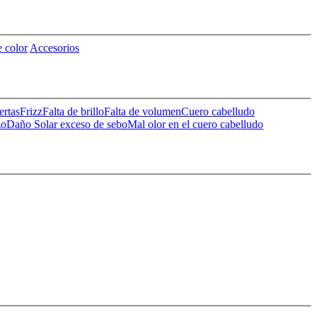
 color
Accesorios
ertas
Frizz
Falta de brillo
Falta de volumen
Cuero cabelludo
zo
Daño Solar
exceso de sebo
Mal olor en el cuero cabelludo