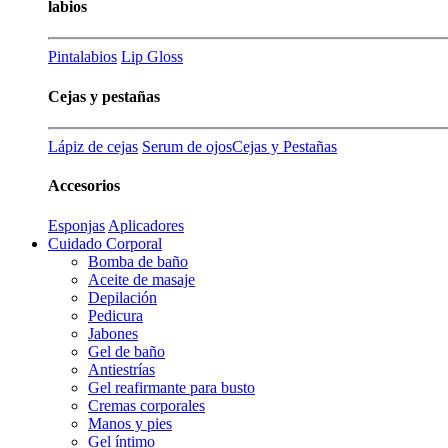
labios
Pintalabios
Lip Gloss
Cejas y pestañas
Lápiz de cejas
Serum de ojos
Cejas y Pestañas
Accesorios
Esponjas
Aplicadores
Cuidado Corporal
Bomba de baño
Aceite de masaje
Depilación
Pedicura
Jabones
Gel de baño
Antiestrías
Gel reafirmante para busto
Cremas corporales
Manos y pies
Gel íntimo