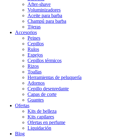
After-shave
Voluminizadores
Aceite para barba
Champú para barba
Tijeras
Accesorios
Peines
Cepillos
Rulos
Espejos
Cepillos térmicos
Rizos
Toallas
Herramientas de peluquería
Adornos
Cepillo desenredante
Capas de corte
Guantes
Ofertas
Kits de belleza
Kits capilares
Ofertas en perfume
Liquidación
Blog