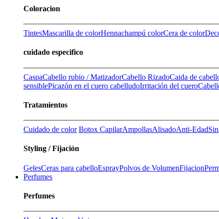
Coloracion
Tintes
Mascarilla de color
Henna
champú color
Cera de color
Deco
cuidado especifico
Caspa
Cabello rubio / Matizador
Cabello Rizado
Caida de cabell
sensible
Picazón en el cuero cabelludo
Irritación del cuero
Cabell
Tratamientos
Cuidado de color
Botox Capilar
Ampollas
Alisado
Anti-Edad
Sin
Styling / Fijación
Geles
Ceras para cabello
Espray
Polvos de Volumen
Fijacion
Perm
Perfumes
Perfumes