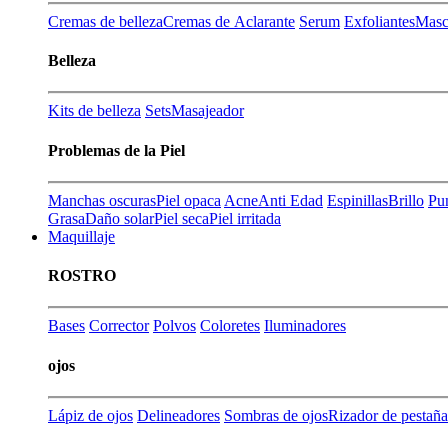
Cremas de belleza
Cremas de Aclarante
Serum
Exfoliantes
Masca
Belleza
Kits de belleza
Sets
Masajeador
Problemas de la Piel
Manchas oscuras
Piel opaca
Acne
Anti Edad
Espinillas
Brillo
Pu
Grasa
Daño solar
Piel seca
Piel irritada
Maquillaje
ROSTRO
Bases
Corrector
Polvos
Coloretes
Iluminadores
ojos
Lápiz de ojos
Delineadores
Sombras de ojos
Rizador de pestaña