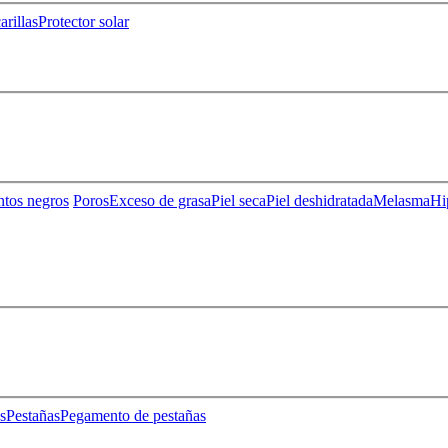
rillas
Protector solar
ntos negros
Poros
Exceso de grasa
Piel seca
Piel deshidratada
Melasma
Hi
s
Pestañas
Pegamento de pestañas