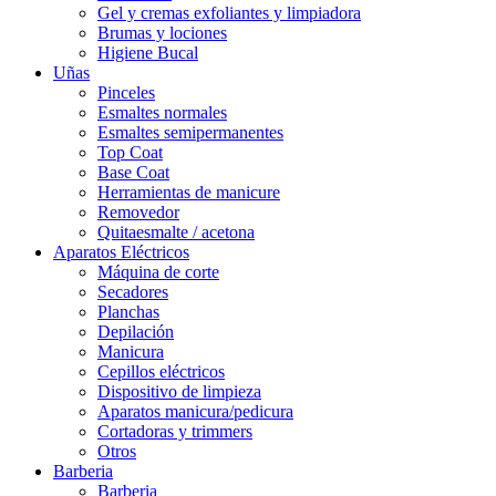
Gel y cremas exfoliantes y limpiadora
Brumas y lociones
Higiene Bucal
Uñas
Pinceles
Esmaltes normales
Esmaltes semipermanentes
Top Coat
Base Coat
Herramientas de manicure
Removedor
Quitaesmalte / acetona
Aparatos Eléctricos
Máquina de corte
Secadores
Planchas
Depilación
Manicura
Cepillos eléctricos
Dispositivo de limpieza
Aparatos manicura/pedicura
Cortadoras y trimmers
Otros
Barberia
Barberia