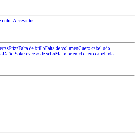
 color
Accesorios
ertas
Frizz
Falta de brillo
Falta de volumen
Cuero cabelludo
zo
Daño Solar
exceso de sebo
Mal olor en el cuero cabelludo