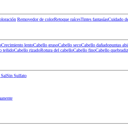
loración
Removedor de color
Retoque raíces
Tintes fantasías
Cuidado de
o
Crecimiento lento
Cabello graso
Cabello seco
Cabello dañado
puntas abi
o teñido
Cabello rizado
Rotura del cabello
Cabello fino
Cabello quebradi
 Sal
Sin Sulfato
anente