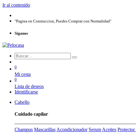
Ir al contenido
"Pagina en Constuccion, Puedes Comprar con Normalidad"
Síganos
0
Mi cesta
0
Lista de deseos
Identificarse
Cabello
Cuidado capilar
Champus
Mascarillas
Acondicionador
Serum
Aceites
Protecto