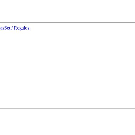
jas
Set / Regalos