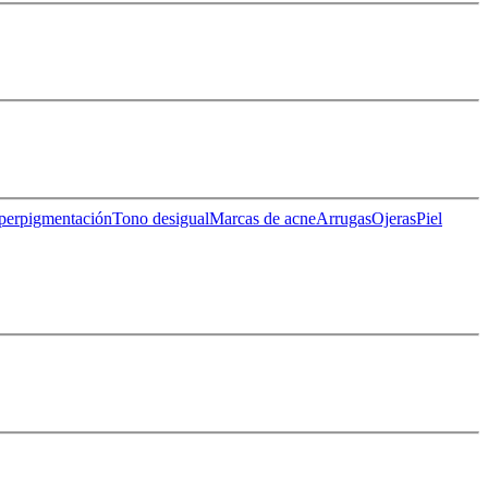
perpigmentación
Tono desigual
Marcas de acne
Arrugas
Ojeras
Piel