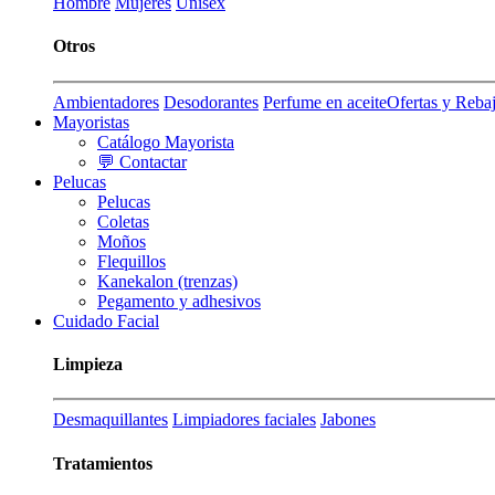
Hombre
Mujeres
Unisex
Otros
Ambientadores
Desodorantes
Perfume en aceite
Ofertas y Reba
Mayoristas
Catálogo Mayorista
💬 Contactar
Pelucas
Pelucas
Coletas
Moños
Flequillos
Kanekalon (trenzas)
Pegamento y adhesivos
Cuidado Facial
Limpieza
Desmaquillantes
Limpiadores faciales
Jabones
Tratamientos