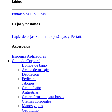
labios
Pintalabios
Lip Gloss
Cejas y pestañas
Lápiz de cejas
Serum de ojos
Cejas y Pestañas
Accesorios
Esponjas
Aplicadores
Cuidado Corporal
Bomba de baño
Aceite de masaje
Depilación
Pedicura
Jabones
Gel de baño
Antiestrías
Gel reafirmante para busto
Cremas corporales
Manos y pies
Gel íntimo