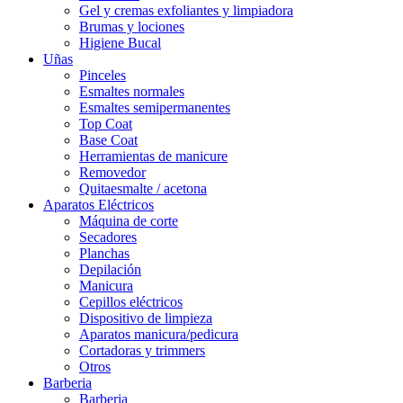
Gel y cremas exfoliantes y limpiadora
Brumas y lociones
Higiene Bucal
Uñas
Pinceles
Esmaltes normales
Esmaltes semipermanentes
Top Coat
Base Coat
Herramientas de manicure
Removedor
Quitaesmalte / acetona
Aparatos Eléctricos
Máquina de corte
Secadores
Planchas
Depilación
Manicura
Cepillos eléctricos
Dispositivo de limpieza
Aparatos manicura/pedicura
Cortadoras y trimmers
Otros
Barberia
Barberia