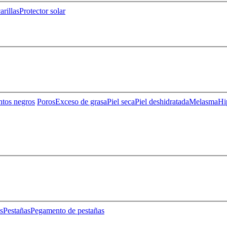
rillas
Protector solar
ntos negros
Poros
Exceso de grasa
Piel seca
Piel deshidratada
Melasma
Hi
s
Pestañas
Pegamento de pestañas