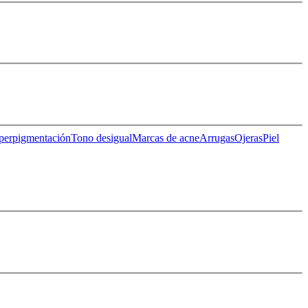
perpigmentación
Tono desigual
Marcas de acne
Arrugas
Ojeras
Piel