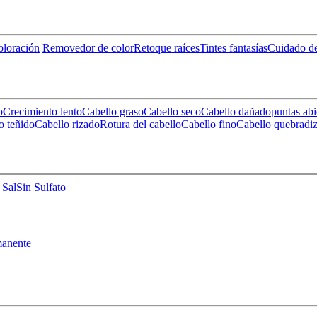
loración
Removedor de color
Retoque raíces
Tintes fantasías
Cuidado de
o
Crecimiento lento
Cabello graso
Cabello seco
Cabello dañado
puntas abi
o teñido
Cabello rizado
Rotura del cabello
Cabello fino
Cabello quebradi
 Sal
Sin Sulfato
anente