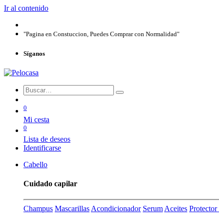
Ir al contenido
"Pagina en Constuccion, Puedes Comprar con Normalidad"
Síganos
0
Mi cesta
0
Lista de deseos
Identificarse
Cabello
Cuidado capilar
Champus
Mascarillas
Acondicionador
Serum
Aceites
Protecto