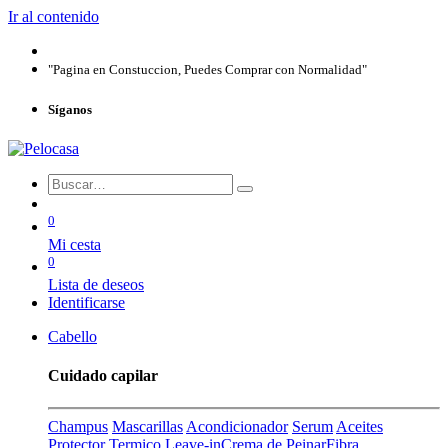
Ir al contenido
"Pagina en Constuccion, Puedes Comprar con Normalidad"
Síganos
0
Mi cesta
0
Lista de deseos
Identificarse
Cabello
Cuidado capilar
Champus
Mascarillas
Acondicionador
Serum
Aceites
Protector Termico
Leave-in
Crema de Peinar
Fibra