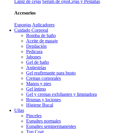
Lápiz de cejas
Serum de ojos
Cejas y Pestañas
Accesorios
Esponjas
Aplicadores
Cuidado Corporal
Bomba de baño
Aceite de masaje
Depilación
Pedicura
Jabones
Gel de baño
Antiestrías
Gel reafirmante para busto
Cremas corporales
Manos y pies
Gel íntimo
Gel y cremas exfoliantes y limpiadora
Brumas y lociones
Higiene Bucal
Uñas
Pinceles
Esmaltes normales
Esmaltes semipermanentes
Top Coat