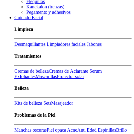
Flequillos
Kanekalon (trenzas)
Pegamento y adhesivos
Cuidado Facial
Limpieza
Desmaquillantes
Limpiadores faciales
Jabones
Tratamientos
Cremas de belleza
Cremas de Aclarante
Serum
Exfoliantes
Mascarillas
Protector solar
Belleza
Kits de belleza
Sets
Masajeador
Problemas de la Piel
Manchas oscuras
Piel opaca
Acne
Anti Edad
Espinillas
Brillo