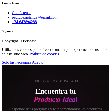
Contáctenos
Contáctenos
pedidos.arganda@gmail.com
+34 643894288
Síganos
Copyright © Pelocasa
Utilizamos cookies para ofrecerle una mejor experiencia de usuario
en este sitio web.
Política de cookies
Solo las necesarias
Acepto
PERSONALIZADO PARA TI
Encuentra tu
Producto Ideal
Responde unas preguntas y te recomendamos los productos