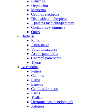
Planchas
Depilación
Manicura
Cepillos eléctricos
Dispositivo de limpieza
Aparatos manicura/pedicura
Cortadoras y trimmers
Otros
Barberia
Barberia
After-shave
Voluminizadores
Aceite para barba
Champú para barba
Tijeras
Accesorios
Peines
Cepillos
Rulos
Espejos
Cepillos térmicos
Rizos
Toallas
Herramientas de peluquería
Adornos