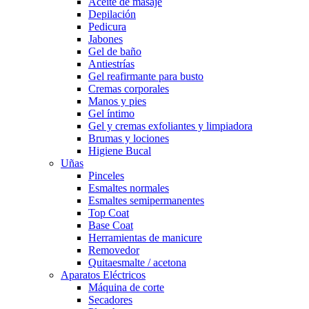
Aceite de masaje
Depilación
Pedicura
Jabones
Gel de baño
Antiestrías
Gel reafirmante para busto
Cremas corporales
Manos y pies
Gel íntimo
Gel y cremas exfoliantes y limpiadora
Brumas y lociones
Higiene Bucal
Uñas
Pinceles
Esmaltes normales
Esmaltes semipermanentes
Top Coat
Base Coat
Herramientas de manicure
Removedor
Quitaesmalte / acetona
Aparatos Eléctricos
Máquina de corte
Secadores