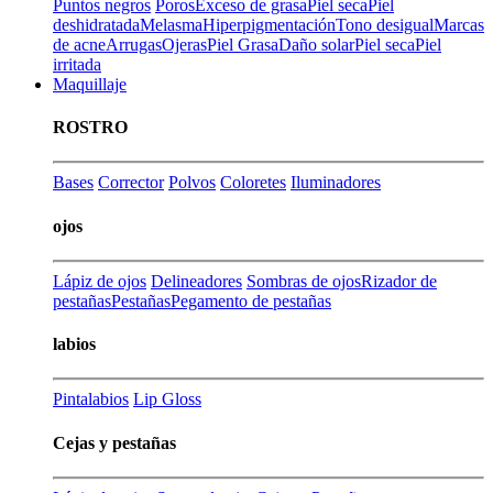
Puntos negros
Poros
Exceso de grasa
Piel seca
Piel
deshidratada
Melasma
Hiperpigmentación
Tono desigual
Marcas
de acne
Arrugas
Ojeras
Piel Grasa
Daño solar
Piel seca
Piel
irritada
Maquillaje
ROSTRO
Bases
Corrector
Polvos
Coloretes
Iluminadores
ojos
Lápiz de ojos
Delineadores
Sombras de ojos
Rizador de
pestañas
Pestañas
Pegamento de pestañas
labios
Pintalabios
Lip Gloss
Cejas y pestañas