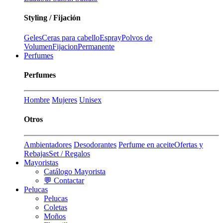
Styling / Fijación
Geles
Ceras para cabello
Espray
Polvos de
Volumen
Fijacion
Permanente
Perfumes
Perfumes
Hombre
Mujeres
Unisex
Otros
Ambientadores
Desodorantes
Perfume en aceite
Ofertas y
Rebajas
Set / Regalos
Mayoristas
Catálogo Mayorista
💬 Contactar
Pelucas
Pelucas
Coletas
Moños