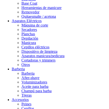
Base Coat
Herramientas de manicure
Removedor
Quitaesmalte / acetona
Aparatos Eléctricos
Máquina de corte
Secadores
Planchas
Depilación
Manicura
Cepillos eléctricos
Dispositivo de limpieza
Aparatos manicura/pedicura
Cortadoras y trimmers
Otros
Barberia
Barberia
After-shave
Voluminizadores
Aceite para barba
Champú para barba
Tijeras
Accesorios
Peines
Cepillos