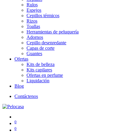
Rulos
Espejos
Cepillos térmicos
Rizos
Toallas
Herramientas de peluquería
Adornos
Cepillo desenredante
Capas de corte
Guantes
Ofertas
Kits de belleza
Kits capilares
Ofertas en perfume
Liquidación
Blog
Contáctenos
0
0