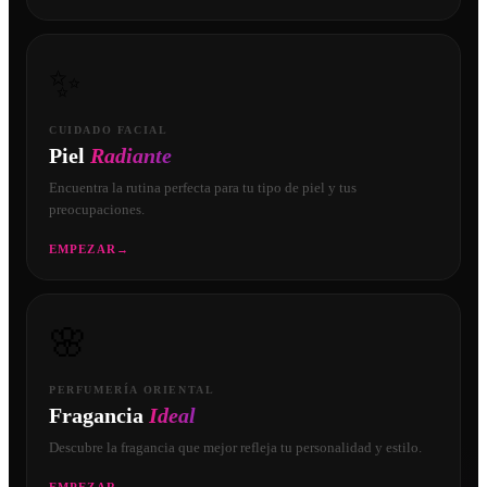
✨
CUIDADO FACIAL
Piel
Radiante
Encuentra la rutina perfecta para tu tipo de piel y tus
preocupaciones.
EMPEZAR
→
🌸
PERFUMERÍA ORIENTAL
Fragancia
Ideal
Descubre la fragancia que mejor refleja tu personalidad y estilo.