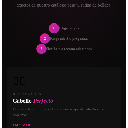
exactos de nuestro catálogo para tu rutina de belleza.
1
Elige tu quiz
2
Responde 5-6 preguntas
3
Recibe tus recomendaciones
💇‍♀️
RUTINA CAPILAR
Cabello
Perfecto
Descubre los productos ideales para tu tipo de cabello y tus
objetivos.
EMPEZAR
→