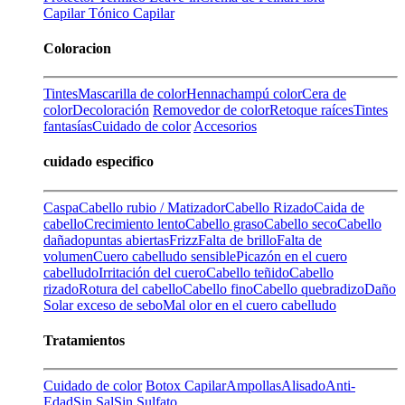
Capilar
Tónico Capilar
Coloracion
Tintes
Mascarilla de color
Henna
champú color
Cera de
color
Decoloración
Removedor de color
Retoque raíces
Tintes
fantasías
Cuidado de color
Accesorios
cuidado especifico
Caspa
Cabello rubio / Matizador
Cabello Rizado
Caida de
cabello
Crecimiento lento
Cabello graso
Cabello seco
Cabello
dañado
puntas abiertas
Frizz
Falta de brillo
Falta de
volumen
Cuero cabelludo sensible
Picazón en el cuero
cabelludo
Irritación del cuero
Cabello teñido
Cabello
rizado
Rotura del cabello
Cabello fino
Cabello quebradizo
Daño
Solar
exceso de sebo
Mal olor en el cuero cabelludo
Tratamientos
Cuidado de color
Botox Capilar
Ampollas
Alisado
Anti-
Edad
Sin Sal
Sin Sulfato