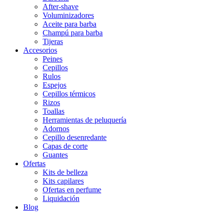
After-shave
Voluminizadores
Aceite para barba
Champú para barba
Tijeras
Accesorios
Peines
Cepillos
Rulos
Espejos
Cepillos térmicos
Rizos
Toallas
Herramientas de peluquería
Adornos
Cepillo desenredante
Capas de corte
Guantes
Ofertas
Kits de belleza
Kits capilares
Ofertas en perfume
Liquidación
Blog