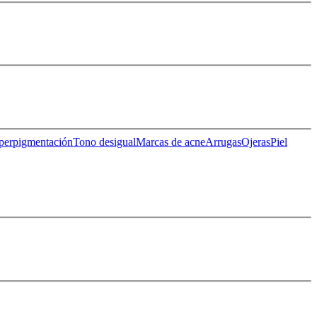
perpigmentación
Tono desigual
Marcas de acne
Arrugas
Ojeras
Piel