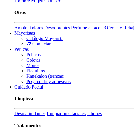
Hombre
Mujeres
Unisex
Otros
Ambientadores
Desodorantes
Perfume en aceite
Ofertas y Reba
Mayoristas
Catálogo Mayorista
💬 Contactar
Pelucas
Pelucas
Coletas
Moños
Flequillos
Kanekalon (trenzas)
Pegamento y adhesivos
Cuidado Facial
Limpieza
Desmaquillantes
Limpiadores faciales
Jabones
Tratamientos