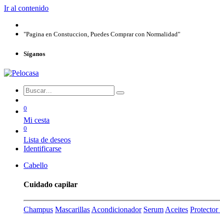
Ir al contenido
"Pagina en Constuccion, Puedes Comprar con Normalidad"
Síganos
0
Mi cesta
0
Lista de deseos
Identificarse
Cabello
Cuidado capilar
Champus
Mascarillas
Acondicionador
Serum
Aceites
Protecto