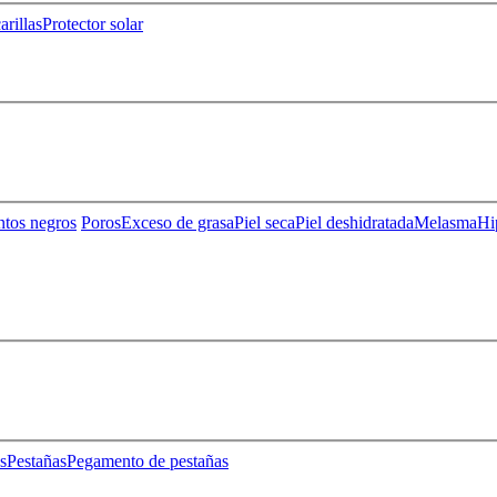
rillas
Protector solar
ntos negros
Poros
Exceso de grasa
Piel seca
Piel deshidratada
Melasma
Hi
s
Pestañas
Pegamento de pestañas