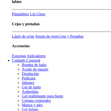
labios
Pintalabios
Lip Gloss
Cejas y pestañas
Lápiz de cejas
Serum de ojos
Cejas y Pestañas
Accesorios
Esponjas
Aplicadores
Cuidado Corporal
Bomba de baño
Aceite de masaje
Depilación
Pedicura
Jabones
Gel de baño
Antiestrías
Gel reafirmante para busto
Cremas corporales
Manos y pies
Gel íntimo