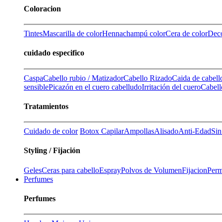
Coloracion
Tintes
Mascarilla de color
Henna
champú color
Cera de color
Deco
cuidado especifico
Caspa
Cabello rubio / Matizador
Cabello Rizado
Caida de cabell
sensible
Picazón en el cuero cabelludo
Irritación del cuero
Cabell
Tratamientos
Cuidado de color
Botox Capilar
Ampollas
Alisado
Anti-Edad
Sin
Styling / Fijación
Geles
Ceras para cabello
Espray
Polvos de Volumen
Fijacion
Perm
Perfumes
Perfumes