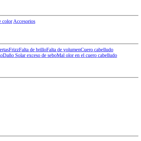
 color
Accesorios
ertas
Frizz
Falta de brillo
Falta de volumen
Cuero cabelludo
zo
Daño Solar
exceso de sebo
Mal olor en el cuero cabelludo