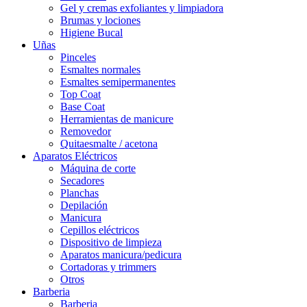
Gel y cremas exfoliantes y limpiadora
Brumas y lociones
Higiene Bucal
Uñas
Pinceles
Esmaltes normales
Esmaltes semipermanentes
Top Coat
Base Coat
Herramientas de manicure
Removedor
Quitaesmalte / acetona
Aparatos Eléctricos
Máquina de corte
Secadores
Planchas
Depilación
Manicura
Cepillos eléctricos
Dispositivo de limpieza
Aparatos manicura/pedicura
Cortadoras y trimmers
Otros
Barberia
Barberia