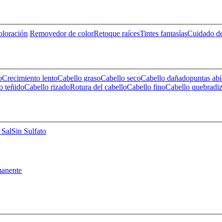
loración
Removedor de color
Retoque raíces
Tintes fantasías
Cuidado de
o
Crecimiento lento
Cabello graso
Cabello seco
Cabello dañado
puntas abi
o teñido
Cabello rizado
Rotura del cabello
Cabello fino
Cabello quebradi
 Sal
Sin Sulfato
anente