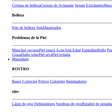
Cremas de belleza
Cremas de Aclarante
Serum
Exfoliantes
Masca
Belleza
Kits de belleza
Sets
Masajeador
Problemas de la Piel
Manchas oscuras
Piel opaca
Acne
Anti Edad
Espinillas
Brillo
Pu
Grasa
Daño solar
Piel seca
Piel irritada
Maquillaje
ROSTRO
Bases
Corrector
Polvos
Coloretes
Iluminadores
ojos
Lápiz de ojos
Delineadores
Sombras de ojos
Rizador de pestaña