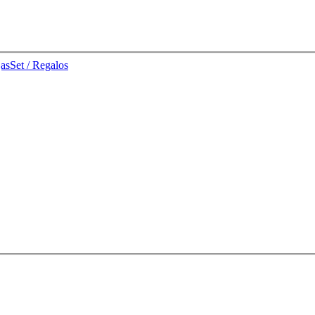
jas
Set / Regalos