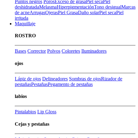
Puntos negros
Poros
Exceso de grasa
Piel seca
Piel
deshidratada
Melasma
Hiperpigmentación
Tono desigual
Marcas
de acne
Arrugas
Ojeras
Piel Grasa
Daño solar
Piel seca
Piel
irritada
Maquillaje
ROSTRO
Bases
Corrector
Polvos
Coloretes
Iluminadores
ojos
Lápiz de ojos
Delineadores
Sombras de ojos
Rizador de
pestañas
Pestañas
Pegamento de pestañas
labios
Pintalabios
Lip Gloss
Cejas y pestañas