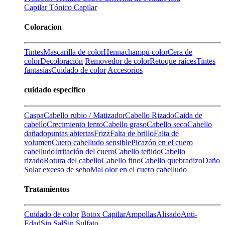
Capilar
Tónico Capilar
Coloracion
Tintes
Mascarilla de color
Henna
champú color
Cera de
color
Decoloración
Removedor de color
Retoque raíces
Tintes
fantasías
Cuidado de color
Accesorios
cuidado especifico
Caspa
Cabello rubio / Matizador
Cabello Rizado
Caida de
cabello
Crecimiento lento
Cabello graso
Cabello seco
Cabello
dañado
puntas abiertas
Frizz
Falta de brillo
Falta de
volumen
Cuero cabelludo sensible
Picazón en el cuero
cabelludo
Irritación del cuero
Cabello teñido
Cabello
rizado
Rotura del cabello
Cabello fino
Cabello quebradizo
Daño
Solar
exceso de sebo
Mal olor en el cuero cabelludo
Tratamientos
Cuidado de color
Botox Capilar
Ampollas
Alisado
Anti-
Edad
Sin Sal
Sin Sulfato