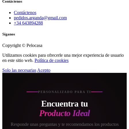
Contáctenos
Contáctenos
pedidos.arganda@gmail.com
+34 643894288
Síganos
Copyright © Pelocasa
Utilizamos cookies para ofrecerle una mejor experiencia de usuario
en este sitio web.
Política de cookies
Solo las necesarias
Acepto
PERSONALIZADO PARA TI
Encuentra tu
Producto Ideal
Responde unas preguntas y te recomendamos los productos