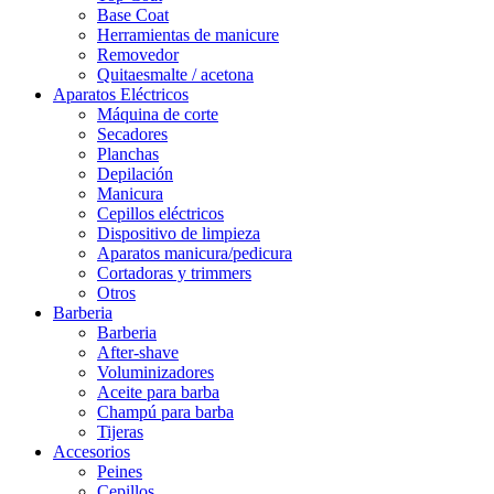
Base Coat
Herramientas de manicure
Removedor
Quitaesmalte / acetona
Aparatos Eléctricos
Máquina de corte
Secadores
Planchas
Depilación
Manicura
Cepillos eléctricos
Dispositivo de limpieza
Aparatos manicura/pedicura
Cortadoras y trimmers
Otros
Barberia
Barberia
After-shave
Voluminizadores
Aceite para barba
Champú para barba
Tijeras
Accesorios
Peines
Cepillos