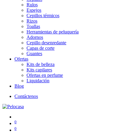
Rulos
Espejos
Cepillos térmicos
Rizos
Toallas
Herramientas de peluquería
Adornos
Cepillo desenredante
Capas de corte
Guantes
Ofertas
Kits de belleza
Kits capilares
Ofertas en perfume
Liquidación
Blog
Contáctenos
0
0