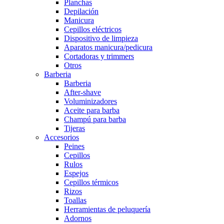
Planchas
Depilación
Manicura
Cepillos eléctricos
Dispositivo de limpieza
Aparatos manicura/pedicura
Cortadoras y trimmers
Otros
Barberia
Barberia
After-shave
Voluminizadores
Aceite para barba
Champú para barba
Tijeras
Accesorios
Peines
Cepillos
Rulos
Espejos
Cepillos térmicos
Rizos
Toallas
Herramientas de peluquería
Adornos