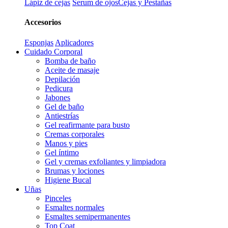
Lápiz de cejas
Serum de ojos
Cejas y Pestañas
Accesorios
Esponjas
Aplicadores
Cuidado Corporal
Bomba de baño
Aceite de masaje
Depilación
Pedicura
Jabones
Gel de baño
Antiestrías
Gel reafirmante para busto
Cremas corporales
Manos y pies
Gel íntimo
Gel y cremas exfoliantes y limpiadora
Brumas y lociones
Higiene Bucal
Uñas
Pinceles
Esmaltes normales
Esmaltes semipermanentes
Top Coat