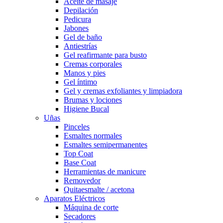
Aceite de masaje
Depilación
Pedicura
Jabones
Gel de baño
Antiestrías
Gel reafirmante para busto
Cremas corporales
Manos y pies
Gel íntimo
Gel y cremas exfoliantes y limpiadora
Brumas y lociones
Higiene Bucal
Uñas
Pinceles
Esmaltes normales
Esmaltes semipermanentes
Top Coat
Base Coat
Herramientas de manicure
Removedor
Quitaesmalte / acetona
Aparatos Eléctricos
Máquina de corte
Secadores