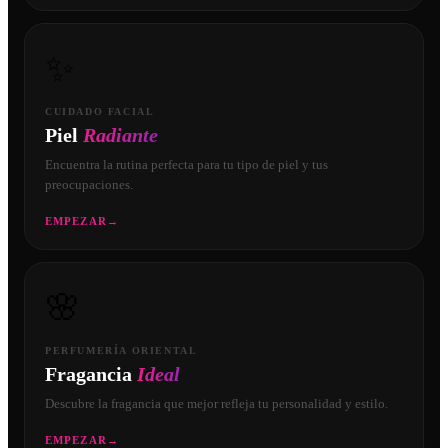
✨
CUIDADO FACIAL
Piel
Radiante
Encuentra la rutina perfecta para tu tipo de piel y tus
preocupaciones.
EMPEZAR
→
🌸
PERFUMERÍA ORIENTAL
Fragancia
Ideal
Descubre la fragancia que mejor refleja tu personalidad y estilo.
EMPEZAR
→