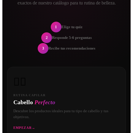
exactos de nuestro catálogo para tu rutina de belleza.
1
Elige tu quiz
2
Responde 5-6 preguntas
3
Recibe tus recomendaciones
💇‍♀️
RUTINA CAPILAR
Cabello
Perfecto
Descubre los productos ideales para tu tipo de cabello y tus
objetivos.
EMPEZAR
→