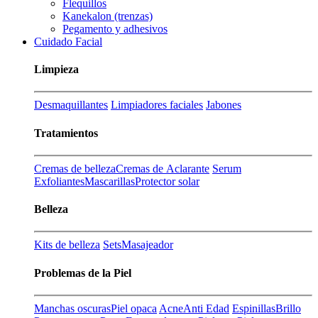
Flequillos
Kanekalon (trenzas)
Pegamento y adhesivos
Cuidado Facial
Limpieza
Desmaquillantes
Limpiadores faciales
Jabones
Tratamientos
Cremas de belleza
Cremas de Aclarante
Serum
Exfoliantes
Mascarillas
Protector solar
Belleza
Kits de belleza
Sets
Masajeador
Problemas de la Piel
Manchas oscuras
Piel opaca
Acne
Anti Edad
Espinillas
Brillo