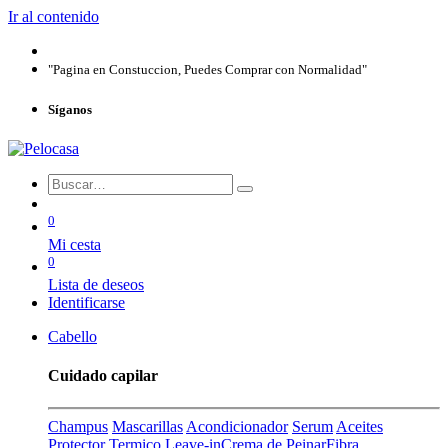
Ir al contenido
"Pagina en Constuccion, Puedes Comprar con Normalidad"
Síganos
0
Mi cesta
0
Lista de deseos
Identificarse
Cabello
Cuidado capilar
Champus
Mascarillas
Acondicionador
Serum
Aceites
Protector Termico
Leave-in
Crema de Peinar
Fibra