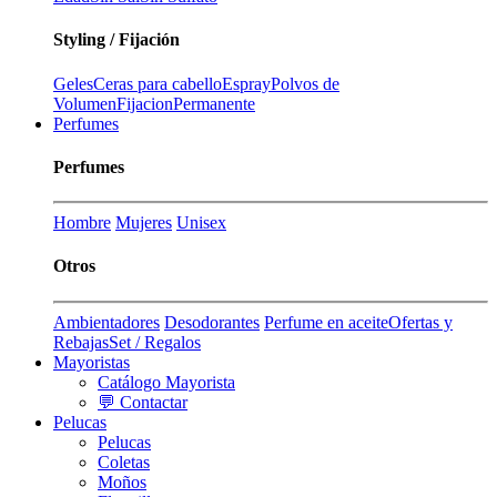
Styling / Fijación
Geles
Ceras para cabello
Espray
Polvos de
Volumen
Fijacion
Permanente
Perfumes
Perfumes
Hombre
Mujeres
Unisex
Otros
Ambientadores
Desodorantes
Perfume en aceite
Ofertas y
Rebajas
Set / Regalos
Mayoristas
Catálogo Mayorista
💬 Contactar
Pelucas
Pelucas
Coletas
Moños