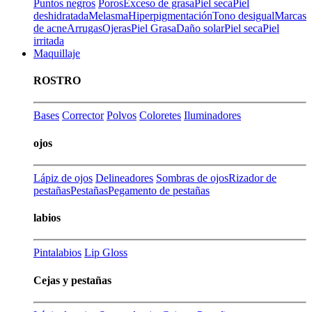
Puntos negros
Poros
Exceso de grasa
Piel seca
Piel
deshidratada
Melasma
Hiperpigmentación
Tono desigual
Marcas
de acne
Arrugas
Ojeras
Piel Grasa
Daño solar
Piel seca
Piel
irritada
Maquillaje
ROSTRO
Bases
Corrector
Polvos
Coloretes
Iluminadores
ojos
Lápiz de ojos
Delineadores
Sombras de ojos
Rizador de
pestañas
Pestañas
Pegamento de pestañas
labios
Pintalabios
Lip Gloss
Cejas y pestañas