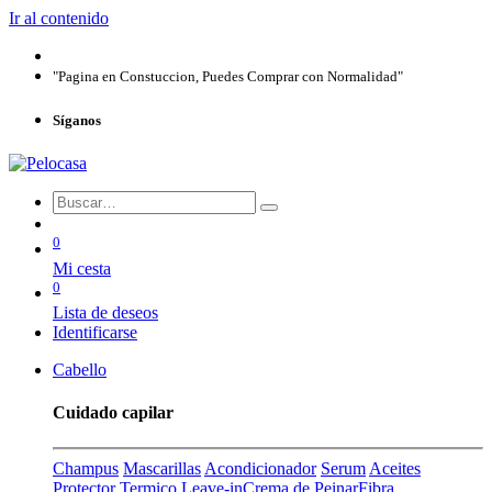
Ir al contenido
"Pagina en Constuccion, Puedes Comprar con Normalidad"
Síganos
0
Mi cesta
0
Lista de deseos
Identificarse
Cabello
Cuidado capilar
Champus
Mascarillas
Acondicionador
Serum
Aceites
Protector Termico
Leave-in
Crema de Peinar
Fibra