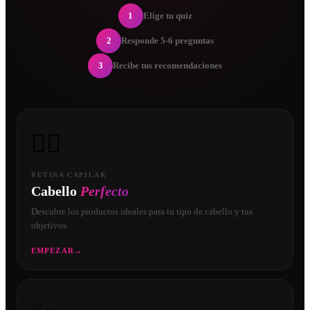
1
Elige tu quiz
2
Responde 5-6 preguntas
3
Recibe tus recomendaciones
💇‍♀️
RUTINA CAPILAR
Cabello
Perfecto
Descubre los productos ideales para tu tipo de cabello y tus
objetivos.
EMPEZAR
→