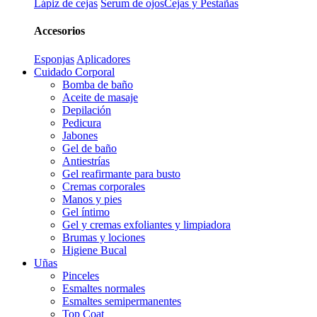
Lápiz de cejas
Serum de ojos
Cejas y Pestañas
Accesorios
Esponjas
Aplicadores
Cuidado Corporal
Bomba de baño
Aceite de masaje
Depilación
Pedicura
Jabones
Gel de baño
Antiestrías
Gel reafirmante para busto
Cremas corporales
Manos y pies
Gel íntimo
Gel y cremas exfoliantes y limpiadora
Brumas y lociones
Higiene Bucal
Uñas
Pinceles
Esmaltes normales
Esmaltes semipermanentes
Top Coat