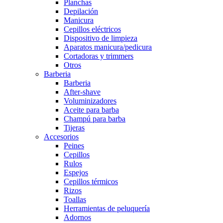
Planchas
Depilación
Manicura
Cepillos eléctricos
Dispositivo de limpieza
Aparatos manicura/pedicura
Cortadoras y trimmers
Otros
Barberia
Barberia
After-shave
Voluminizadores
Aceite para barba
Champú para barba
Tijeras
Accesorios
Peines
Cepillos
Rulos
Espejos
Cepillos térmicos
Rizos
Toallas
Herramientas de peluquería
Adornos