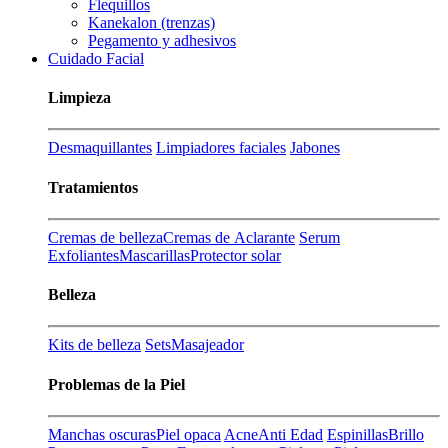
Flequillos
Kanekalon (trenzas)
Pegamento y adhesivos
Cuidado Facial
Limpieza
Desmaquillantes
Limpiadores faciales
Jabones
Tratamientos
Cremas de belleza
Cremas de Aclarante
Serum
Exfoliantes
Mascarillas
Protector solar
Belleza
Kits de belleza
Sets
Masajeador
Problemas de la Piel
Manchas oscuras
Piel opaca
Acne
Anti Edad
Espinillas
Brillo