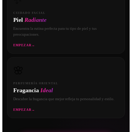
✨
CUIDADO FACIAL
Piel
Radiante
Encuentra la rutina perfecta para tu tipo de piel y tus
preocupaciones.
EMPEZAR
→
🌸
PERFUMERÍA ORIENTAL
Fragancia
Ideal
Descubre la fragancia que mejor refleja tu personalidad y estilo.
EMPEZAR
→