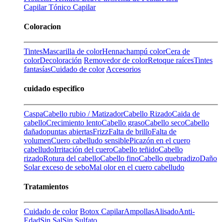
Capilar
Tónico Capilar
Coloracion
Tintes
Mascarilla de color
Henna
champú color
Cera de
color
Decoloración
Removedor de color
Retoque raíces
Tintes
fantasías
Cuidado de color
Accesorios
cuidado especifico
Caspa
Cabello rubio / Matizador
Cabello Rizado
Caida de
cabello
Crecimiento lento
Cabello graso
Cabello seco
Cabello
dañado
puntas abiertas
Frizz
Falta de brillo
Falta de
volumen
Cuero cabelludo sensible
Picazón en el cuero
cabelludo
Irritación del cuero
Cabello teñido
Cabello
rizado
Rotura del cabello
Cabello fino
Cabello quebradizo
Daño
Solar
exceso de sebo
Mal olor en el cuero cabelludo
Tratamientos
Cuidado de color
Botox Capilar
Ampollas
Alisado
Anti-
Edad
Sin Sal
Sin Sulfato