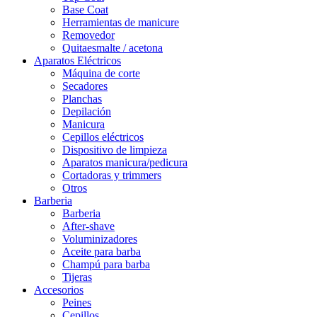
Base Coat
Herramientas de manicure
Removedor
Quitaesmalte / acetona
Aparatos Eléctricos
Máquina de corte
Secadores
Planchas
Depilación
Manicura
Cepillos eléctricos
Dispositivo de limpieza
Aparatos manicura/pedicura
Cortadoras y trimmers
Otros
Barberia
Barberia
After-shave
Voluminizadores
Aceite para barba
Champú para barba
Tijeras
Accesorios
Peines
Cepillos