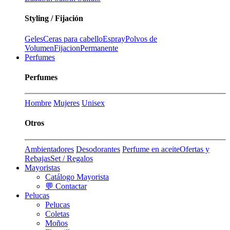
Styling / Fijación
Geles
Ceras para cabello
Espray
Polvos de
Volumen
Fijacion
Permanente
Perfumes
Perfumes
Hombre
Mujeres
Unisex
Otros
Ambientadores
Desodorantes
Perfume en aceite
Ofertas y
Rebajas
Set / Regalos
Mayoristas
Catálogo Mayorista
💬 Contactar
Pelucas
Pelucas
Coletas
Moños