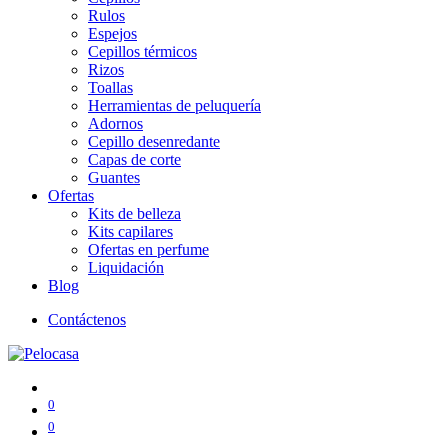
Rulos
Espejos
Cepillos térmicos
Rizos
Toallas
Herramientas de peluquería
Adornos
Cepillo desenredante
Capas de corte
Guantes
Ofertas
Kits de belleza
Kits capilares
Ofertas en perfume
Liquidación
Blog
Contáctenos
0
0