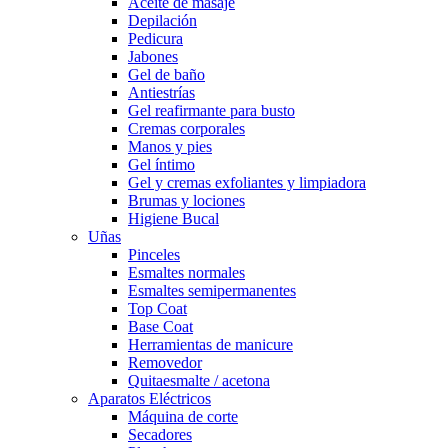
Aceite de masaje
Depilación
Pedicura
Jabones
Gel de baño
Antiestrías
Gel reafirmante para busto
Cremas corporales
Manos y pies
Gel íntimo
Gel y cremas exfoliantes y limpiadora
Brumas y lociones
Higiene Bucal
Uñas
Pinceles
Esmaltes normales
Esmaltes semipermanentes
Top Coat
Base Coat
Herramientas de manicure
Removedor
Quitaesmalte / acetona
Aparatos Eléctricos
Máquina de corte
Secadores