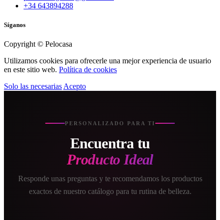
+34 643894288
Síganos
Copyright © Pelocasa
Utilizamos cookies para ofrecerle una mejor experiencia de usuario
en este sitio web.
Política de cookies
Solo las necesarias
Acepto
PERSONALIZADO PARA TI
Encuentra tu
Producto Ideal
Responde unas preguntas y te recomendamos los productos
exactos de nuestro catálogo para tu rutina de belleza.