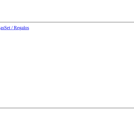
jas
Set / Regalos