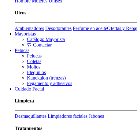
Hombre
Mujeres
Unisex
Otros
Ambientadores
Desodorantes
Perfume en aceite
Ofertas y Reba
Mayoristas
Catálogo Mayorista
💬 Contactar
Pelucas
Pelucas
Coletas
Moños
Flequillos
Kanekalon (trenzas)
Pegamento y adhesivos
Cuidado Facial
Limpieza
Desmaquillantes
Limpiadores faciales
Jabones
Tratamientos