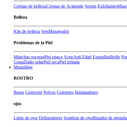
Cremas de belleza
Cremas de Aclarante
Serum
Exfoliantes
Masca
Belleza
Kits de belleza
Sets
Masajeador
Problemas de la Piel
Manchas oscuras
Piel opaca
Acne
Anti Edad
Espinillas
Brillo
Pu
Grasa
Daño solar
Piel seca
Piel irritada
Maquillaje
ROSTRO
Bases
Corrector
Polvos
Coloretes
Iluminadores
ojos
Lápiz de ojos
Delineadores
Sombras de ojos
Rizador de pestaña