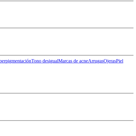
perpigmentación
Tono desigual
Marcas de acne
Arrugas
Ojeras
Piel