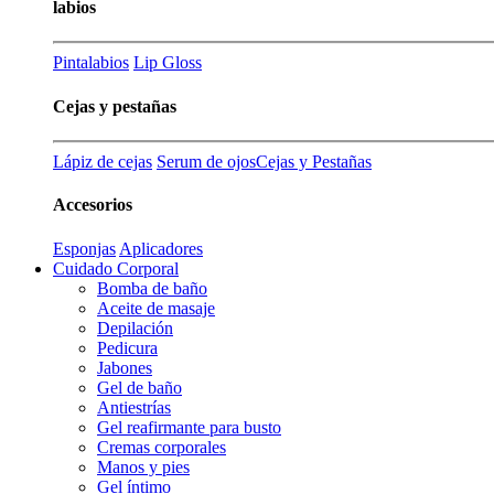
labios
Pintalabios
Lip Gloss
Cejas y pestañas
Lápiz de cejas
Serum de ojos
Cejas y Pestañas
Accesorios
Esponjas
Aplicadores
Cuidado Corporal
Bomba de baño
Aceite de masaje
Depilación
Pedicura
Jabones
Gel de baño
Antiestrías
Gel reafirmante para busto
Cremas corporales
Manos y pies
Gel íntimo