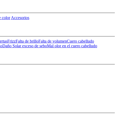
 color
Accesorios
ertas
Frizz
Falta de brillo
Falta de volumen
Cuero cabelludo
zo
Daño Solar
exceso de sebo
Mal olor en el cuero cabelludo