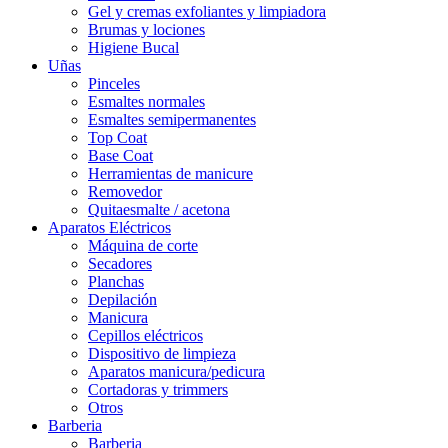
Gel y cremas exfoliantes y limpiadora
Brumas y lociones
Higiene Bucal
Uñas
Pinceles
Esmaltes normales
Esmaltes semipermanentes
Top Coat
Base Coat
Herramientas de manicure
Removedor
Quitaesmalte / acetona
Aparatos Eléctricos
Máquina de corte
Secadores
Planchas
Depilación
Manicura
Cepillos eléctricos
Dispositivo de limpieza
Aparatos manicura/pedicura
Cortadoras y trimmers
Otros
Barberia
Barberia