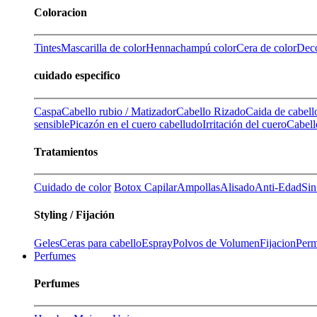
Coloracion
Tintes
Mascarilla de color
Henna
champú color
Cera de color
Deco
cuidado especifico
Caspa
Cabello rubio / Matizador
Cabello Rizado
Caida de cabell
sensible
Picazón en el cuero cabelludo
Irritación del cuero
Cabell
Tratamientos
Cuidado de color
Botox Capilar
Ampollas
Alisado
Anti-Edad
Sin
Styling / Fijación
Geles
Ceras para cabello
Espray
Polvos de Volumen
Fijacion
Perm
Perfumes
Perfumes