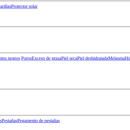
rillas
Protector solar
ntos negros
Poros
Exceso de grasa
Piel seca
Piel deshidratada
Melasma
Hi
s
Pestañas
Pegamento de pestañas