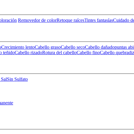
loración
Removedor de color
Retoque raíces
Tintes fantasías
Cuidado de
o
Crecimiento lento
Cabello graso
Cabello seco
Cabello dañado
puntas abi
o teñido
Cabello rizado
Rotura del cabello
Cabello fino
Cabello quebradi
 Sal
Sin Sulfato
anente