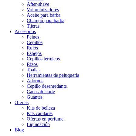
After-shave
Voluminizadores
Aceite para barba
Champú para barba
Tijeras
Accesorios
Peines
Cepillos
Rulos
Espejos
Cepillos térmicos
Rizos
Toallas
Herramientas de peluquería
Adornos
Cepillo desenredante
Capas de corte
Guantes
Ofertas
Kits de belleza
Kits capilares
Ofertas en perfume
Liquidación
Blog