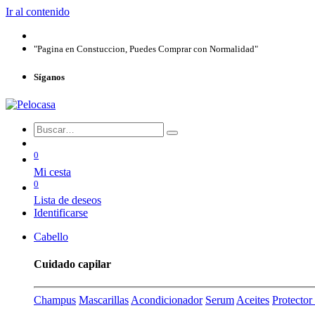
Ir al contenido
"Pagina en Constuccion, Puedes Comprar con Normalidad"
Síganos
0
Mi cesta
0
Lista de deseos
Identificarse
Cabello
Cuidado capilar
Champus
Mascarillas
Acondicionador
Serum
Aceites
Protecto