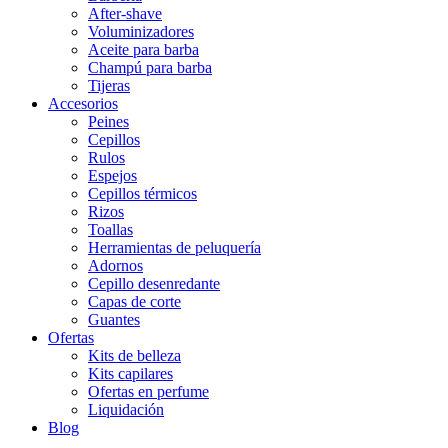
After-shave
Voluminizadores
Aceite para barba
Champú para barba
Tijeras
Accesorios
Peines
Cepillos
Rulos
Espejos
Cepillos térmicos
Rizos
Toallas
Herramientas de peluquería
Adornos
Cepillo desenredante
Capas de corte
Guantes
Ofertas
Kits de belleza
Kits capilares
Ofertas en perfume
Liquidación
Blog