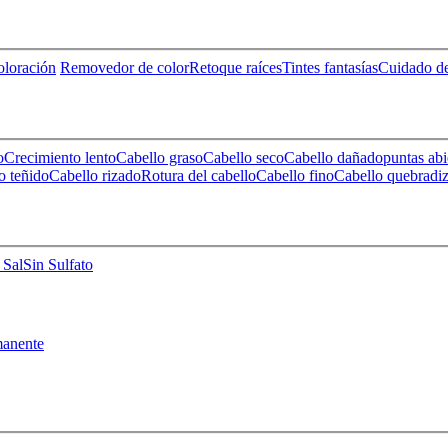
loración
Removedor de color
Retoque raíces
Tintes fantasías
Cuidado de
o
Crecimiento lento
Cabello graso
Cabello seco
Cabello dañado
puntas abi
o teñido
Cabello rizado
Rotura del cabello
Cabello fino
Cabello quebradi
 Sal
Sin Sulfato
anente