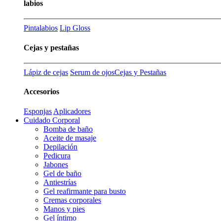
labios
Pintalabios
Lip Gloss
Cejas y pestañas
Lápiz de cejas
Serum de ojos
Cejas y Pestañas
Accesorios
Esponjas
Aplicadores
Cuidado Corporal
Bomba de baño
Aceite de masaje
Depilación
Pedicura
Jabones
Gel de baño
Antiestrías
Gel reafirmante para busto
Cremas corporales
Manos y pies
Gel íntimo