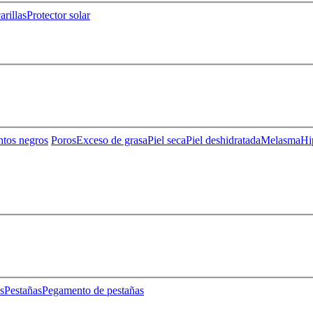
rillas
Protector solar
ntos negros
Poros
Exceso de grasa
Piel seca
Piel deshidratada
Melasma
Hi
s
Pestañas
Pegamento de pestañas