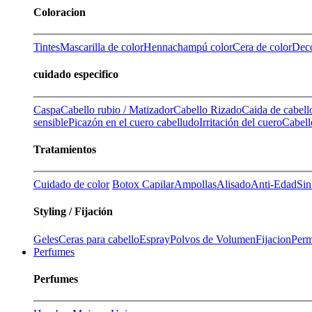
Coloracion
Tintes
Mascarilla de color
Henna
champú color
Cera de color
Deco
cuidado especifico
Caspa
Cabello rubio / Matizador
Cabello Rizado
Caida de cabell
sensible
Picazón en el cuero cabelludo
Irritación del cuero
Cabell
Tratamientos
Cuidado de color
Botox Capilar
Ampollas
Alisado
Anti-Edad
Sin
Styling / Fijación
Geles
Ceras para cabello
Espray
Polvos de Volumen
Fijacion
Perm
Perfumes
Perfumes