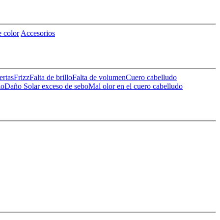
 color
Accesorios
ertas
Frizz
Falta de brillo
Falta de volumen
Cuero cabelludo
zo
Daño Solar
exceso de sebo
Mal olor en el cuero cabelludo