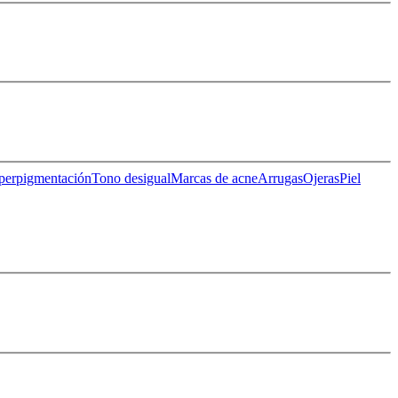
perpigmentación
Tono desigual
Marcas de acne
Arrugas
Ojeras
Piel