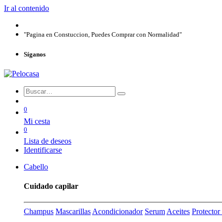
Ir al contenido
"Pagina en Constuccion, Puedes Comprar con Normalidad"
Síganos
0
Mi cesta
0
Lista de deseos
Identificarse
Cabello
Cuidado capilar
Champus
Mascarillas
Acondicionador
Serum
Aceites
Protecto