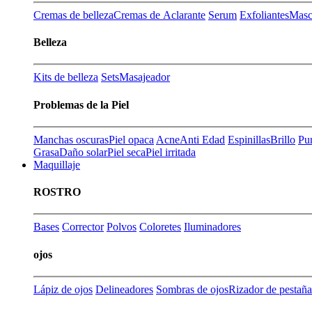
Cremas de belleza
Cremas de Aclarante
Serum
Exfoliantes
Masca
Belleza
Kits de belleza
Sets
Masajeador
Problemas de la Piel
Manchas oscuras
Piel opaca
Acne
Anti Edad
Espinillas
Brillo
Pu
Grasa
Daño solar
Piel seca
Piel irritada
Maquillaje
ROSTRO
Bases
Corrector
Polvos
Coloretes
Iluminadores
ojos
Lápiz de ojos
Delineadores
Sombras de ojos
Rizador de pestaña