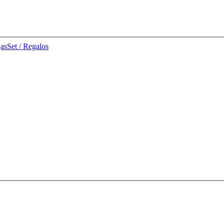
jas
Set / Regalos