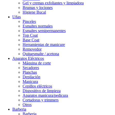
Gel y cremas exfoliantes y limpiadora
Brumas y lociones
Higiene Bucal
Uñas
Pinceles
Esmaltes normales
Esmaltes semipermanentes
Top Coat
Base Coat
Herramientas de manicure
Removedor
Quitaesmalte / acetona
Aparatos Eléctricos
Máquina de corte
Secadores
Planchas
Depilación
Manicura
Cepillos eléctricos
Dispositivo de limpieza
Aparatos manicura/pedicura
Cortadoras y trimmers
Otros
Barberia
Barberia