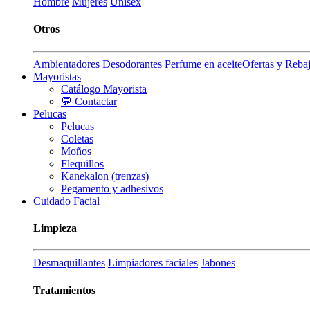
Hombre
Mujeres
Unisex
Otros
Ambientadores
Desodorantes
Perfume en aceite
Ofertas y Reba
Mayoristas
Catálogo Mayorista
💬 Contactar
Pelucas
Pelucas
Coletas
Moños
Flequillos
Kanekalon (trenzas)
Pegamento y adhesivos
Cuidado Facial
Limpieza
Desmaquillantes
Limpiadores faciales
Jabones
Tratamientos