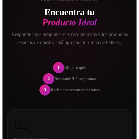
Encuentra tu
Producto Ideal
Responde unas preguntas y te recomendamos los productos
exactos de nuestro catálogo para tu rutina de belleza.
1
Elige tu quiz
2
Responde 5-6 preguntas
3
Recibe tus recomendaciones
💇‍♀️
RUTINA CAPILAR