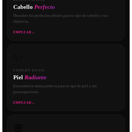
Cabello
Perfecto
Descubre los productos ideales para tu tipo de cabello y tus
objetivos.
EMPEZAR
→
✨
CUIDADO FACIAL
Piel
Radiante
Encuentra la rutina perfecta para tu tipo de piel y tus
preocupaciones.
EMPEZAR
→
🌸