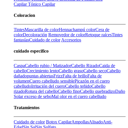
Capilar
Tónico Capilar
Coloracion
Tintes
Mascarilla de color
Henna
champú color
Cera de
color
Decoloración
Removedor de color
Retoque raíces
Tintes
fantasías
Cuidado de color
Accesorios
cuidado especifico
Caspa
Cabello rubio / Matizador
Cabello Rizado
Caida de
cabello
Crecimiento lento
Cabello graso
Cabello seco
Cabello
dañado
puntas abiertas
Frizz
Falta de brillo
Falta de
volumen
Cuero cabelludo sensible
Picazón en el cuero
cabelludo
Irritación del cuero
Cabello teñido
Cabello
rizado
Rotura del cabello
Cabello fino
Cabello quebradizo
Daño
Solar
exceso de sebo
Mal olor en el cuero cabelludo
Tratamientos
Cuidado de color
Botox Capilar
Ampollas
Alisado
Anti-
Edad
Sin Sal
Sin Sulfato