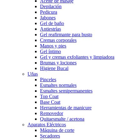
Aceite de masaje
Depilación
Pedicura
Jabones
Gel de baño
Antiestrías
Gel reafirmante para busto
Cremas corporales
Manos y pies
Gel íntimo
Gel y cremas exfoliantes y limpiadora
Brumas y lociones
Higiene Bucal
Uñas
Pinceles
Esmaltes normales
Esmaltes semipermanentes
Top Coat
Base Coat
Herramientas de manicure
Removedor
Quitaesmalte / acetona
Aparatos Eléctricos
Máquina de corte
Secadores