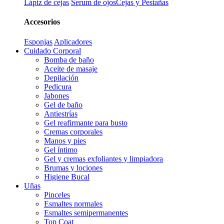
Lápiz de cejas
Serum de ojos
Cejas y Pestañas
Accesorios
Esponjas
Aplicadores
Cuidado Corporal
Bomba de baño
Aceite de masaje
Depilación
Pedicura
Jabones
Gel de baño
Antiestrías
Gel reafirmante para busto
Cremas corporales
Manos y pies
Gel íntimo
Gel y cremas exfoliantes y limpiadora
Brumas y lociones
Higiene Bucal
Uñas
Pinceles
Esmaltes normales
Esmaltes semipermanentes
Top Coat