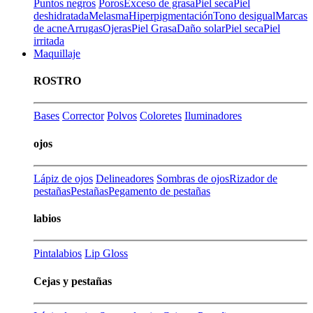
Puntos negros
Poros
Exceso de grasa
Piel seca
Piel
deshidratada
Melasma
Hiperpigmentación
Tono desigual
Marcas
de acne
Arrugas
Ojeras
Piel Grasa
Daño solar
Piel seca
Piel
irritada
Maquillaje
ROSTRO
Bases
Corrector
Polvos
Coloretes
Iluminadores
ojos
Lápiz de ojos
Delineadores
Sombras de ojos
Rizador de
pestañas
Pestañas
Pegamento de pestañas
labios
Pintalabios
Lip Gloss
Cejas y pestañas