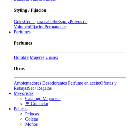
Styling / Fijación
Geles
Ceras para cabello
Espray
Polvos de
Volumen
Fijacion
Permanente
Perfumes
Perfumes
Hombre
Mujeres
Unisex
Otros
Ambientadores
Desodorantes
Perfume en aceite
Ofertas y
Rebajas
Set / Regalos
Mayoristas
Catálogo Mayorista
💬 Contactar
Pelucas
Pelucas
Coletas
Moños