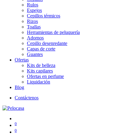
Rulos
Espejos
Cepillos térmicos
Rizos
Toallas
Herramientas de peluquería
Adornos
Cepillo desenredante
Capas de corte
Guantes
Ofertas
Kits de belleza
Kits capilares
Ofertas en perfume
Liquidación
Blog
Contáctenos
0
0