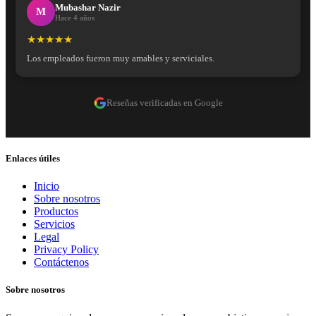
Mubashar Nazir
M
Hace 4 años
★★★★★
Los empleados fueron muy amables y serviciales.
Reseñas verificadas en Google
Enlaces útiles
Inicio
Sobre nosotros
Productos
Servicios
Legal
Privacy Policy
Contáctenos
Sobre nosotros