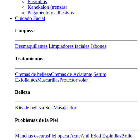
Flequillos
Kanekalon (trenzas)
Pegamento y adhesivos
Cuidado Facial
Limpieza
Desmaquillantes
Limpiadores faciales
Jabones
Tratamientos
Cremas de belleza
Cremas de Aclarante
Serum
Exfoliantes
Mascarillas
Protector solar
Belleza
Kits de belleza
Sets
Masajeador
Problemas de la Piel
Manchas oscuras
Piel opaca
Acne
Anti Edad
Espinillas
Brillo