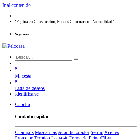
Ir al contenido
"Pagina en Constuccion, Puedes Comprar con Normalidad"
Síganos
0
Mi cesta
0
Lista de deseos
Identificarse
Cabello
Cuidado capilar
Champus
Mascarillas
Acondicionador
Serum
Aceites
Protector Termico
Leave-in
Crema de Peinar
Fibra