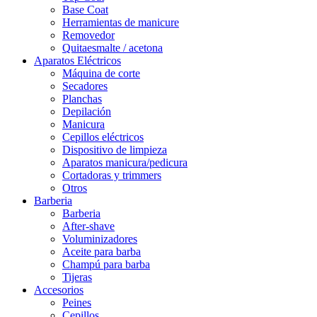
Base Coat
Herramientas de manicure
Removedor
Quitaesmalte / acetona
Aparatos Eléctricos
Máquina de corte
Secadores
Planchas
Depilación
Manicura
Cepillos eléctricos
Dispositivo de limpieza
Aparatos manicura/pedicura
Cortadoras y trimmers
Otros
Barberia
Barberia
After-shave
Voluminizadores
Aceite para barba
Champú para barba
Tijeras
Accesorios
Peines
Cepillos