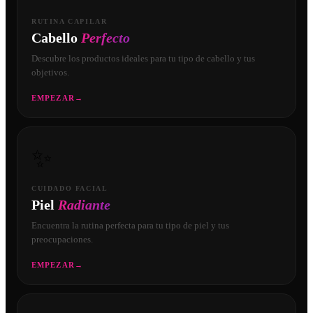
RUTINA CAPILAR
Cabello
Perfecto
Descubre los productos ideales para tu tipo de cabello y tus
objetivos.
EMPEZAR
→
✨
CUIDADO FACIAL
Piel
Radiante
Encuentra la rutina perfecta para tu tipo de piel y tus
preocupaciones.
EMPEZAR
→