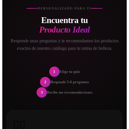
PERSONALIZADO PARA TI
Encuentra tu
Producto Ideal
Responde unas preguntas y te recomendamos los productos
exactos de nuestro catálogo para tu rutina de belleza.
1
Elige tu quiz
2
Responde 5-6 preguntas
3
Recibe tus recomendaciones
💇‍♀️