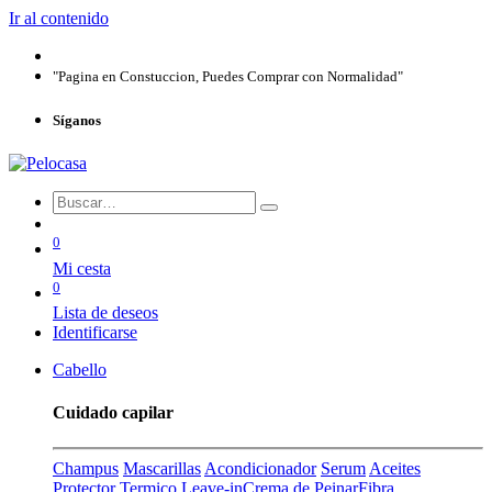
Ir al contenido
"Pagina en Constuccion, Puedes Comprar con Normalidad"
Síganos
0
Mi cesta
0
Lista de deseos
Identificarse
Cabello
Cuidado capilar
Champus
Mascarillas
Acondicionador
Serum
Aceites
Protector Termico
Leave-in
Crema de Peinar
Fibra