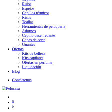
Rulos
Espejos
Cepillos térmicos
Rizos
Toallas
Herramientas de peluquería
Adornos
Cepillo desenredante
Capas de corte
Guantes
Ofertas
Kits de belleza
Kits capilares
Ofertas en perfume
Liquidación
Blog
Contáctenos
0
0