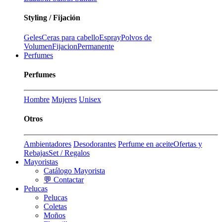
Styling / Fijación
Geles
Ceras para cabello
Espray
Polvos de
Volumen
Fijacion
Permanente
Perfumes
Perfumes
Hombre
Mujeres
Unisex
Otros
Ambientadores
Desodorantes
Perfume en aceite
Ofertas y
Rebajas
Set / Regalos
Mayoristas
Catálogo Mayorista
💬 Contactar
Pelucas
Pelucas
Coletas
Moños