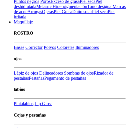
Puntos negros
Poros
Exceso de grasa
Piel seca
Piel
deshidratada
Melasma
Hiperpigmentación
Tono desigual
Marcas
de acne
Arrugas
Ojeras
Piel Grasa
Daño solar
Piel seca
Piel
irritada
Maquillaje
ROSTRO
Bases
Corrector
Polvos
Coloretes
Iluminadores
ojos
Lápiz de ojos
Delineadores
Sombras de ojos
Rizador de
pestañas
Pestañas
Pegamento de pestañas
labios
Pintalabios
Lip Gloss
Cejas y pestañas