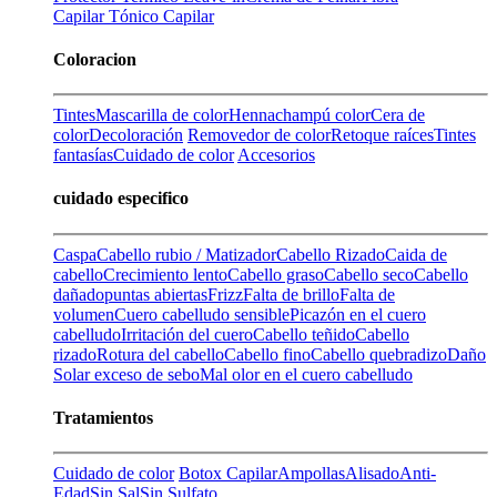
Capilar
Tónico Capilar
Coloracion
Tintes
Mascarilla de color
Henna
champú color
Cera de
color
Decoloración
Removedor de color
Retoque raíces
Tintes
fantasías
Cuidado de color
Accesorios
cuidado especifico
Caspa
Cabello rubio / Matizador
Cabello Rizado
Caida de
cabello
Crecimiento lento
Cabello graso
Cabello seco
Cabello
dañado
puntas abiertas
Frizz
Falta de brillo
Falta de
volumen
Cuero cabelludo sensible
Picazón en el cuero
cabelludo
Irritación del cuero
Cabello teñido
Cabello
rizado
Rotura del cabello
Cabello fino
Cabello quebradizo
Daño
Solar
exceso de sebo
Mal olor en el cuero cabelludo
Tratamientos
Cuidado de color
Botox Capilar
Ampollas
Alisado
Anti-
Edad
Sin Sal
Sin Sulfato