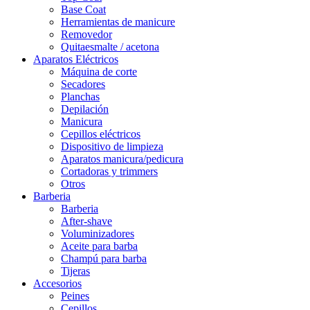
Base Coat
Herramientas de manicure
Removedor
Quitaesmalte / acetona
Aparatos Eléctricos
Máquina de corte
Secadores
Planchas
Depilación
Manicura
Cepillos eléctricos
Dispositivo de limpieza
Aparatos manicura/pedicura
Cortadoras y trimmers
Otros
Barberia
Barberia
After-shave
Voluminizadores
Aceite para barba
Champú para barba
Tijeras
Accesorios
Peines
Cepillos