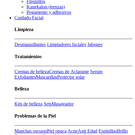
Flequillos
Kanekalon (trenzas)
Pegamento y adhesivos
Cuidado Facial
Limpieza
Desmaquillantes
Limpiadores faciales
Jabones
Tratamientos
Cremas de belleza
Cremas de Aclarante
Serum
Exfoliantes
Mascarillas
Protector solar
Belleza
Kits de belleza
Sets
Masajeador
Problemas de la Piel
Manchas oscuras
Piel opaca
Acne
Anti Edad
Espinillas
Brillo