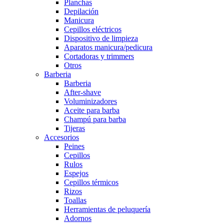
Planchas
Depilación
Manicura
Cepillos eléctricos
Dispositivo de limpieza
Aparatos manicura/pedicura
Cortadoras y trimmers
Otros
Barberia
Barberia
After-shave
Voluminizadores
Aceite para barba
Champú para barba
Tijeras
Accesorios
Peines
Cepillos
Rulos
Espejos
Cepillos térmicos
Rizos
Toallas
Herramientas de peluquería
Adornos