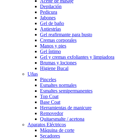
Aceite de masaje
Depilación
Pedicura
Jabones
Gel de baño
Antiestrías
Gel reafirmante para busto
Cremas corporales
Manos y pies
Gel íntimo
Gel y cremas exfoliantes y limpiadora
Brumas y lociones
Higiene Bucal
Uñas
Pinceles
Esmaltes normales
Esmaltes semipermanentes
Top Coat
Base Coat
Herramientas de manicure
Removedor
Quitaesmalte / acetona
Aparatos Eléctricos
Máquina de corte
Secadores