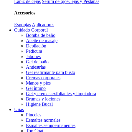
Lápiz de cejas
Serum de ojos
Cejas y Pestañas
Accesorios
Esponjas
Aplicadores
Cuidado Corporal
Bomba de baño
Aceite de masaje
Depilación
Pedicura
Jabones
Gel de baño
Antiestrías
Gel reafirmante para busto
Cremas corporales
Manos y pies
Gel íntimo
Gel y cremas exfoliantes y limpiadora
Brumas y lociones
Higiene Bucal
Uñas
Pinceles
Esmaltes normales
Esmaltes semipermanentes
Top Coat