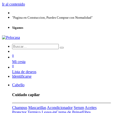
Ir al contenido
"Pagina en Constuccion, Puedes Comprar con Normalidad"
Síganos
0
Mi cesta
0
Lista de deseos
Identificarse
Cabello
Cuidado capilar
Champus
Mascarillas
Acondicionador
Serum
Aceites
Protector Termico
Leave-in
Crema de Peinar
Fibra