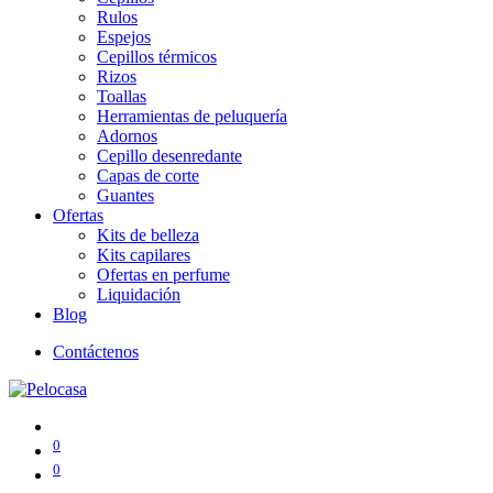
Rulos
Espejos
Cepillos térmicos
Rizos
Toallas
Herramientas de peluquería
Adornos
Cepillo desenredante
Capas de corte
Guantes
Ofertas
Kits de belleza
Kits capilares
Ofertas en perfume
Liquidación
Blog
Contáctenos
0
0