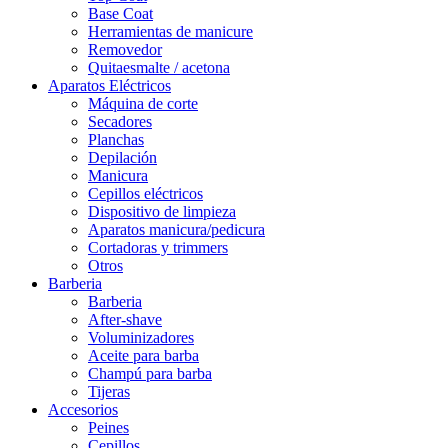
Base Coat
Herramientas de manicure
Removedor
Quitaesmalte / acetona
Aparatos Eléctricos
Máquina de corte
Secadores
Planchas
Depilación
Manicura
Cepillos eléctricos
Dispositivo de limpieza
Aparatos manicura/pedicura
Cortadoras y trimmers
Otros
Barberia
Barberia
After-shave
Voluminizadores
Aceite para barba
Champú para barba
Tijeras
Accesorios
Peines
Cepillos