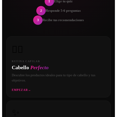
1
Elige tu quiz
2
Responde 5-6 preguntas
3
Recibe tus recomendaciones
💇‍♀️
RUTINA CAPILAR
Cabello
Perfecto
Descubre los productos ideales para tu tipo de cabello y tus
objetivos.
EMPEZAR
→
✨