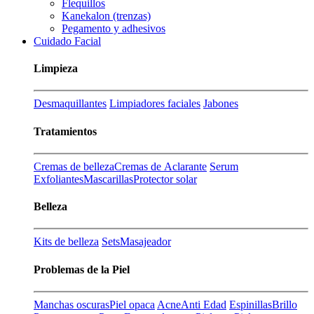
Flequillos
Kanekalon (trenzas)
Pegamento y adhesivos
Cuidado Facial
Limpieza
Desmaquillantes
Limpiadores faciales
Jabones
Tratamientos
Cremas de belleza
Cremas de Aclarante
Serum
Exfoliantes
Mascarillas
Protector solar
Belleza
Kits de belleza
Sets
Masajeador
Problemas de la Piel
Manchas oscuras
Piel opaca
Acne
Anti Edad
Espinillas
Brillo