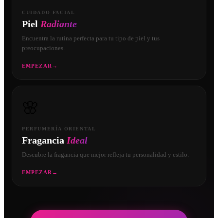
CUIDADO FACIAL
Piel
Radiante
Encuentra la rutina perfecta para tu tipo de piel y tus
preocupaciones.
EMPEZAR
→
🌸
PERFUMERÍA ORIENTAL
Fragancia
Ideal
Descubre la fragancia que mejor refleja tu personalidad y estilo.
EMPEZAR
→