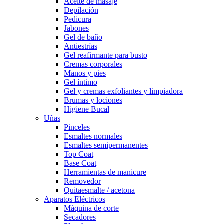
Aceite de masaje
Depilación
Pedicura
Jabones
Gel de baño
Antiestrías
Gel reafirmante para busto
Cremas corporales
Manos y pies
Gel íntimo
Gel y cremas exfoliantes y limpiadora
Brumas y lociones
Higiene Bucal
Uñas
Pinceles
Esmaltes normales
Esmaltes semipermanentes
Top Coat
Base Coat
Herramientas de manicure
Removedor
Quitaesmalte / acetona
Aparatos Eléctricos
Máquina de corte
Secadores