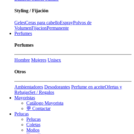
Styling / Fijación
Geles
Ceras para cabello
Espray
Polvos de
Volumen
Fijacion
Permanente
Perfumes
Perfumes
Hombre
Mujeres
Unisex
Otros
Ambientadores
Desodorantes
Perfume en aceite
Ofertas y
Rebajas
Set / Regalos
Mayoristas
Catálogo Mayorista
💬 Contactar
Pelucas
Pelucas
Coletas
Moños