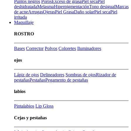
Puntos negros
Poros
Exceso de grasa
Piel seca
Piel
deshidratada
Melasma
Hiperpigmentación
Tono desigual
Marcas
de acne
Arrugas
Ojeras
Piel Grasa
Daño solar
Piel seca
Piel
irritada
Maquillaje
ROSTRO
Bases
Corrector
Polvos
Coloretes
Iluminadores
ojos
Lápiz de ojos
Delineadores
Sombras de ojos
Rizador de
pestañas
Pestañas
Pegamento de pestañas
labios
Pintalabios
Lip Gloss
Cejas y pestañas