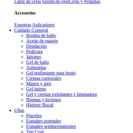
Lápiz de cejas
Serum de ojos
Cejas y Pestañas
Accesorios
Esponjas
Aplicadores
Cuidado Corporal
Bomba de baño
Aceite de masaje
Depilación
Pedicura
Jabones
Gel de baño
Antiestrías
Gel reafirmante para busto
Cremas corporales
Manos y pies
Gel íntimo
Gel y cremas exfoliantes y limpiadora
Brumas y lociones
Higiene Bucal
Uñas
Pinceles
Esmaltes normales
Esmaltes semipermanentes
Top Coat