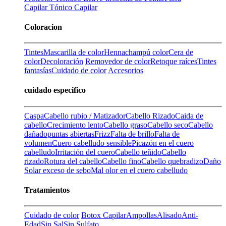
Capilar
Tónico Capilar
Coloracion
Tintes
Mascarilla de color
Henna
champú color
Cera de
color
Decoloración
Removedor de color
Retoque raíces
Tintes
fantasías
Cuidado de color
Accesorios
cuidado especifico
Caspa
Cabello rubio / Matizador
Cabello Rizado
Caida de
cabello
Crecimiento lento
Cabello graso
Cabello seco
Cabello
dañado
puntas abiertas
Frizz
Falta de brillo
Falta de
volumen
Cuero cabelludo sensible
Picazón en el cuero
cabelludo
Irritación del cuero
Cabello teñido
Cabello
rizado
Rotura del cabello
Cabello fino
Cabello quebradizo
Daño
Solar
exceso de sebo
Mal olor en el cuero cabelludo
Tratamientos
Cuidado de color
Botox Capilar
Ampollas
Alisado
Anti-
Edad
Sin Sal
Sin Sulfato