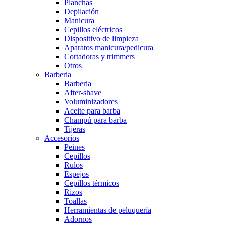
Planchas
Depilación
Manicura
Cepillos eléctricos
Dispositivo de limpieza
Aparatos manicura/pedicura
Cortadoras y trimmers
Otros
Barberia
Barberia
After-shave
Voluminizadores
Aceite para barba
Champú para barba
Tijeras
Accesorios
Peines
Cepillos
Rulos
Espejos
Cepillos térmicos
Rizos
Toallas
Herramientas de peluquería
Adornos