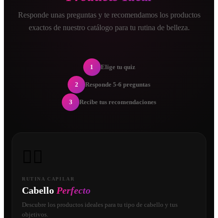
Responde unas preguntas y te recomendamos los productos
exactos de nuestro catálogo para tu rutina de belleza.
1
Elige tu quiz
2
Responde 5-6 preguntas
3
Recibe tus recomendaciones
💇‍♀️
RUTINA CAPILAR
Cabello
Perfecto
Descubre los productos ideales para tu tipo de cabello y tus
objetivos.