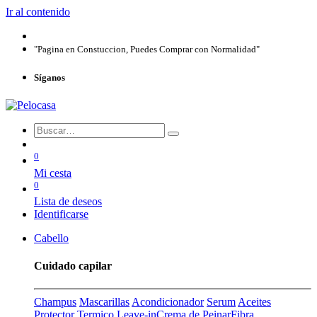
Ir al contenido
"Pagina en Constuccion, Puedes Comprar con Normalidad"
Síganos
0
Mi cesta
0
Lista de deseos
Identificarse
Cabello
Cuidado capilar
Champus
Mascarillas
Acondicionador
Serum
Aceites
Protector Termico
Leave-in
Crema de Peinar
Fibra