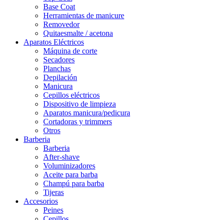
Base Coat
Herramientas de manicure
Removedor
Quitaesmalte / acetona
Aparatos Eléctricos
Máquina de corte
Secadores
Planchas
Depilación
Manicura
Cepillos eléctricos
Dispositivo de limpieza
Aparatos manicura/pedicura
Cortadoras y trimmers
Otros
Barberia
Barberia
After-shave
Voluminizadores
Aceite para barba
Champú para barba
Tijeras
Accesorios
Peines
Cepillos