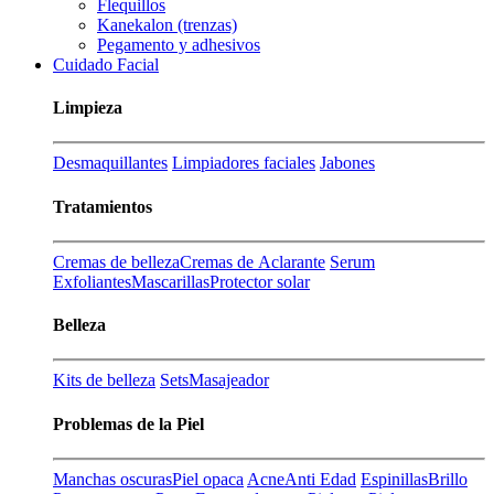
Flequillos
Kanekalon (trenzas)
Pegamento y adhesivos
Cuidado Facial
Limpieza
Desmaquillantes
Limpiadores faciales
Jabones
Tratamientos
Cremas de belleza
Cremas de Aclarante
Serum
Exfoliantes
Mascarillas
Protector solar
Belleza
Kits de belleza
Sets
Masajeador
Problemas de la Piel
Manchas oscuras
Piel opaca
Acne
Anti Edad
Espinillas
Brillo