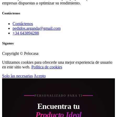
empresas dispuestas a optimizar su rendimiento.
Contáctenos
Contáctenos
pedidos.arganda@gmail.com
+34 643894288
Síganos
Copyright © Pelocasa
Utilizamos cookies para ofrecerle una mejor experiencia de usuario
en este sitio web.
Política de cookies
Solo las necesarias
Acepto
PERSONALIZADO PARA TI
Encuentra tu
Producto Ideal