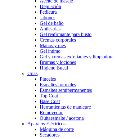
Aceite de masaje
Depilación
Pedicura
Jabones
Gel de baño
Antiestrías
Gel reafirmante para busto
Cremas corporales
Manos y pies
Gel íntimo
Gel y cremas exfoliantes y limpiadora
Brumas y lociones
Higiene Bucal
Uñas
Pinceles
Esmaltes normales
Esmaltes semipermanentes
Top Coat
Base Coat
Herramientas de manicure
Removedor
Quitaesmalte / acetona
Aparatos Eléctricos
Máquina de corte
Secadores