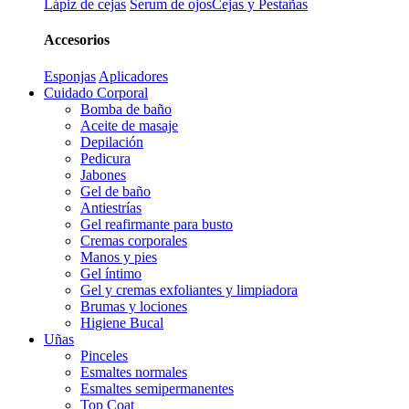
Lápiz de cejas
Serum de ojos
Cejas y Pestañas
Accesorios
Esponjas
Aplicadores
Cuidado Corporal
Bomba de baño
Aceite de masaje
Depilación
Pedicura
Jabones
Gel de baño
Antiestrías
Gel reafirmante para busto
Cremas corporales
Manos y pies
Gel íntimo
Gel y cremas exfoliantes y limpiadora
Brumas y lociones
Higiene Bucal
Uñas
Pinceles
Esmaltes normales
Esmaltes semipermanentes
Top Coat