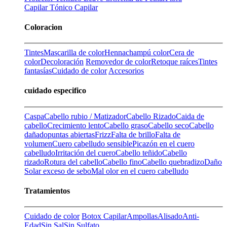
Capilar
Tónico Capilar
Coloracion
Tintes
Mascarilla de color
Henna
champú color
Cera de
color
Decoloración
Removedor de color
Retoque raíces
Tintes
fantasías
Cuidado de color
Accesorios
cuidado especifico
Caspa
Cabello rubio / Matizador
Cabello Rizado
Caida de
cabello
Crecimiento lento
Cabello graso
Cabello seco
Cabello
dañado
puntas abiertas
Frizz
Falta de brillo
Falta de
volumen
Cuero cabelludo sensible
Picazón en el cuero
cabelludo
Irritación del cuero
Cabello teñido
Cabello
rizado
Rotura del cabello
Cabello fino
Cabello quebradizo
Daño
Solar
exceso de sebo
Mal olor en el cuero cabelludo
Tratamientos
Cuidado de color
Botox Capilar
Ampollas
Alisado
Anti-
Edad
Sin Sal
Sin Sulfato