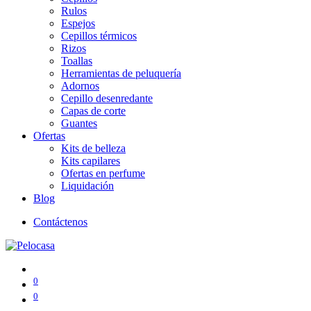
Rulos
Espejos
Cepillos térmicos
Rizos
Toallas
Herramientas de peluquería
Adornos
Cepillo desenredante
Capas de corte
Guantes
Ofertas
Kits de belleza
Kits capilares
Ofertas en perfume
Liquidación
Blog
Contáctenos
0
0