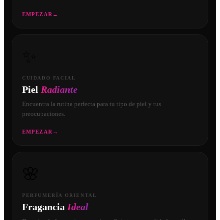
EMPEZAR
→
✨
CUIDADO FACIAL
Piel
Radiante
Encuentra la rutina perfecta para tu tipo de piel y tus
preocupaciones.
EMPEZAR
→
🌸
PERFUMERÍA ORIENTAL
Fragancia
Ideal