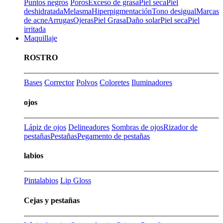
Puntos negros
Poros
Exceso de grasa
Piel seca
Piel
deshidratada
Melasma
Hiperpigmentación
Tono desigual
Marcas
de acne
Arrugas
Ojeras
Piel Grasa
Daño solar
Piel seca
Piel
irritada
Maquillaje
ROSTRO
Bases
Corrector
Polvos
Coloretes
Iluminadores
ojos
Lápiz de ojos
Delineadores
Sombras de ojos
Rizador de
pestañas
Pestañas
Pegamento de pestañas
labios
Pintalabios
Lip Gloss
Cejas y pestañas