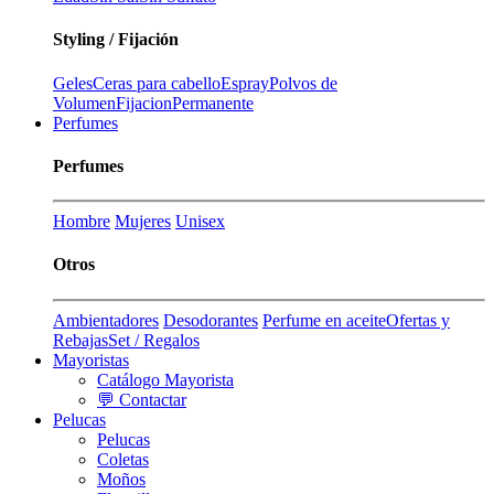
Styling / Fijación
Geles
Ceras para cabello
Espray
Polvos de
Volumen
Fijacion
Permanente
Perfumes
Perfumes
Hombre
Mujeres
Unisex
Otros
Ambientadores
Desodorantes
Perfume en aceite
Ofertas y
Rebajas
Set / Regalos
Mayoristas
Catálogo Mayorista
💬 Contactar
Pelucas
Pelucas
Coletas
Moños