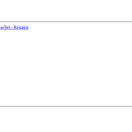
jas
Set / Regalos