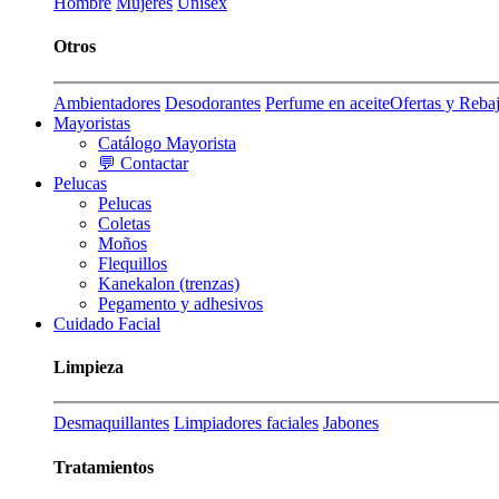
Hombre
Mujeres
Unisex
Otros
Ambientadores
Desodorantes
Perfume en aceite
Ofertas y Reba
Mayoristas
Catálogo Mayorista
💬 Contactar
Pelucas
Pelucas
Coletas
Moños
Flequillos
Kanekalon (trenzas)
Pegamento y adhesivos
Cuidado Facial
Limpieza
Desmaquillantes
Limpiadores faciales
Jabones
Tratamientos