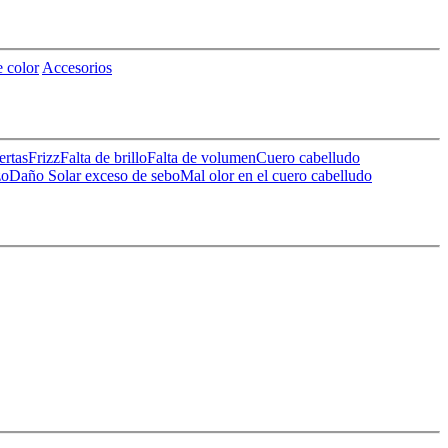
 color
Accesorios
ertas
Frizz
Falta de brillo
Falta de volumen
Cuero cabelludo
zo
Daño Solar
exceso de sebo
Mal olor en el cuero cabelludo