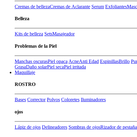
Cremas de belleza
Cremas de Aclarante
Serum
Exfoliantes
Masca
Belleza
Kits de belleza
Sets
Masajeador
Problemas de la Piel
Manchas oscuras
Piel opaca
Acne
Anti Edad
Espinillas
Brillo
Pu
Grasa
Daño solar
Piel seca
Piel irritada
Maquillaje
ROSTRO
Bases
Corrector
Polvos
Coloretes
Iluminadores
ojos
Lápiz de ojos
Delineadores
Sombras de ojos
Rizador de pestaña