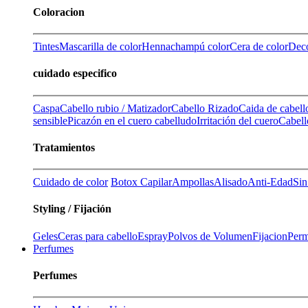
Coloracion
Tintes
Mascarilla de color
Henna
champú color
Cera de color
Deco
cuidado especifico
Caspa
Cabello rubio / Matizador
Cabello Rizado
Caida de cabell
sensible
Picazón en el cuero cabelludo
Irritación del cuero
Cabell
Tratamientos
Cuidado de color
Botox Capilar
Ampollas
Alisado
Anti-Edad
Sin
Styling / Fijación
Geles
Ceras para cabello
Espray
Polvos de Volumen
Fijacion
Perm
Perfumes
Perfumes