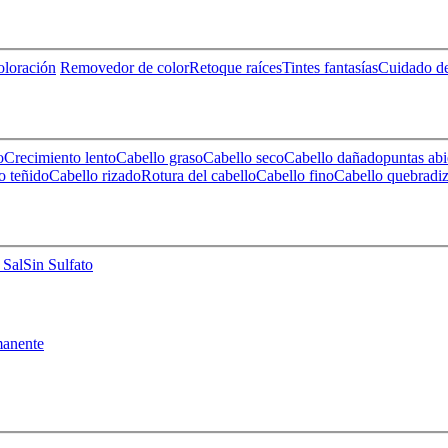
loración
Removedor de color
Retoque raíces
Tintes fantasías
Cuidado de
o
Crecimiento lento
Cabello graso
Cabello seco
Cabello dañado
puntas abi
o teñido
Cabello rizado
Rotura del cabello
Cabello fino
Cabello quebradi
 Sal
Sin Sulfato
anente