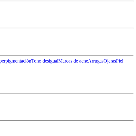
perpigmentación
Tono desigual
Marcas de acne
Arrugas
Ojeras
Piel