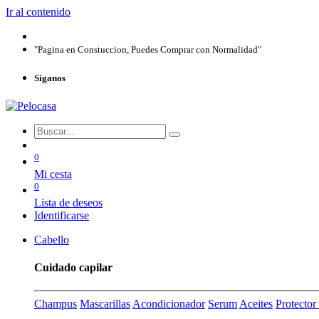
Ir al contenido
"Pagina en Constuccion, Puedes Comprar con Normalidad"
Síganos
0
Mi cesta
0
Lista de deseos
Identificarse
Cabello
Cuidado capilar
Champus
Mascarillas
Acondicionador
Serum
Aceites
Protecto