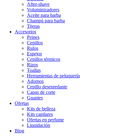
After-shave
Voluminizadores
Aceite para barba
Champú para barba
Tijeras
Accesorios
Peines
Cepillos
Rulos
Espejos
Cepillos térmicos
Rizos
Toallas
Herramientas de peluquería
Adornos
Cepillo desenredante
Capas de corte
Guantes
Ofertas
Kits de belleza
Kits capilares
Ofertas en perfume
Liquidación
Blog