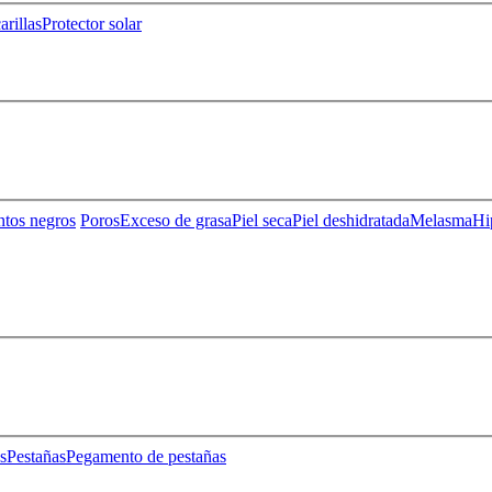
rillas
Protector solar
ntos negros
Poros
Exceso de grasa
Piel seca
Piel deshidratada
Melasma
Hi
s
Pestañas
Pegamento de pestañas