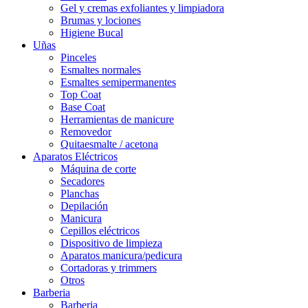
Gel y cremas exfoliantes y limpiadora
Brumas y lociones
Higiene Bucal
Uñas
Pinceles
Esmaltes normales
Esmaltes semipermanentes
Top Coat
Base Coat
Herramientas de manicure
Removedor
Quitaesmalte / acetona
Aparatos Eléctricos
Máquina de corte
Secadores
Planchas
Depilación
Manicura
Cepillos eléctricos
Dispositivo de limpieza
Aparatos manicura/pedicura
Cortadoras y trimmers
Otros
Barberia
Barberia