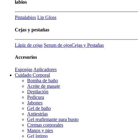
labios
Pintalabios
Lip Gloss
Cejas y pestañas
Lápiz de cejas
Serum de ojos
Cejas y Pestañas
Accesorios
Esponjas
Aplicadores
Cuidado Corporal
Bomba de baño
Aceite de masaje
Depilación
Pedicura
Jabones
Gel de baño
Antiestrías
Gel reafirmante para busto
Cremas corporales
Manos y pies
Gel íntimo