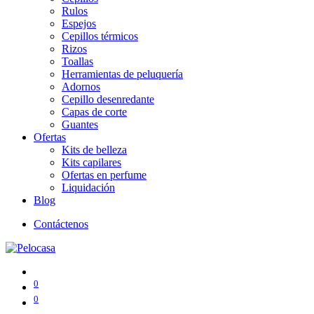
Rulos
Espejos
Cepillos térmicos
Rizos
Toallas
Herramientas de peluquería
Adornos
Cepillo desenredante
Capas de corte
Guantes
Ofertas
Kits de belleza
Kits capilares
Ofertas en perfume
Liquidación
Blog
Contáctenos
0
0