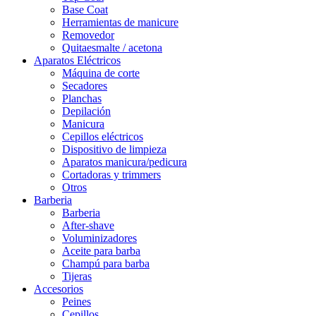
Base Coat
Herramientas de manicure
Removedor
Quitaesmalte / acetona
Aparatos Eléctricos
Máquina de corte
Secadores
Planchas
Depilación
Manicura
Cepillos eléctricos
Dispositivo de limpieza
Aparatos manicura/pedicura
Cortadoras y trimmers
Otros
Barberia
Barberia
After-shave
Voluminizadores
Aceite para barba
Champú para barba
Tijeras
Accesorios
Peines
Cepillos