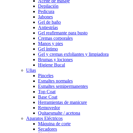
Aceite de masaje
Depilación
Pedicura
Jabones
Gel de baño
Antiestrías
Gel reafirmante para busto
Cremas corporales
Manos y pies
Gel íntimo
Gel y cremas exfoliantes y limpiadora
Brumas y lociones
Higiene Bucal
Uñas
Pinceles
Esmaltes normales
Esmaltes semipermanentes
Top Coat
Base Coat
Herramientas de manicure
Removedor
Quitaesmalte / acetona
Aparatos Eléctricos
Máquina de corte
Secadores