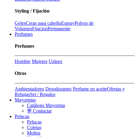
Styling / Fijación
Geles
Ceras para cabello
Espray
Polvos de
Volumen
Fijacion
Permanente
Perfumes
Perfumes
Hombre
Mujeres
Unisex
Otros
Ambientadores
Desodorantes
Perfume en aceite
Ofertas y
Rebajas
Set / Regalos
Mayoristas
Catálogo Mayorista
💬 Contactar
Pelucas
Pelucas
Coletas
Moños