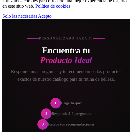
Utilizamos cookies para ofrecerle una mejor experiencia de usuario
en este sitio web.
Política de cookies
Solo las necesarias
Acepto
PERSONALIZADO PARA TI
Encuentra tu
Producto Ideal
Responde unas preguntas y te recomendamos los productos
exactos de nuestro catálogo para tu rutina de belleza.
1
Elige tu quiz
2
Responde 5-6 preguntas
3
Recibe tus recomendaciones