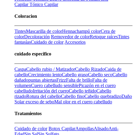
Capilar
Tónico Capilar
Coloracion
Tintes
Mascarilla de color
Henna
champú color
Cera de
color
Decoloración
Removedor de color
Retoque raíces
Tintes
fantasías
Cuidado de color
Accesorios
cuidado especifico
Caspa
Cabello rubio / Matizador
Cabello Rizado
Caida de
cabello
Crecimiento lento
Cabello graso
Cabello seco
Cabello
dañado
puntas abiertas
Frizz
Falta de brillo
Falta de
volumen
Cuero cabelludo sensible
Picazón en el cuero
cabelludo
Irritación del cuero
Cabello teñido
Cabello
rizado
Rotura del cabello
Cabello fino
Cabello quebradizo
Daño
Solar
exceso de sebo
Mal olor en el cuero cabelludo
Tratamientos
Cuidado de color
Botox Capilar
Ampollas
Alisado
Anti-
Edad
Sin Sal
Sin Sulfato