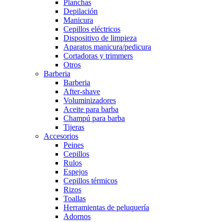
Planchas
Depilación
Manicura
Cepillos eléctricos
Dispositivo de limpieza
Aparatos manicura/pedicura
Cortadoras y trimmers
Otros
Barberia
Barberia
After-shave
Voluminizadores
Aceite para barba
Champú para barba
Tijeras
Accesorios
Peines
Cepillos
Rulos
Espejos
Cepillos térmicos
Rizos
Toallas
Herramientas de peluquería
Adornos