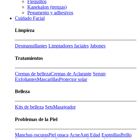
Flequillos
Kanekalon (trenzas)
Pegamento y adhesivos
Cuidado Facial
Limpieza
Desmaquillantes
Limpiadores faciales
Jabones
Tratamientos
Cremas de belleza
Cremas de Aclarante
Serum
Exfoliantes
Mascarillas
Protector solar
Belleza
Kits de belleza
Sets
Masajeador
Problemas de la Piel
Manchas oscuras
Piel opaca
Acne
Anti Edad
Espinillas
Brillo