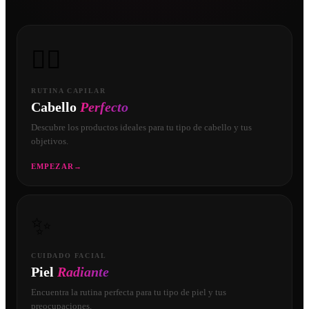
💇‍♀️
RUTINA CAPILAR
Cabello
Perfecto
Descubre los productos ideales para tu tipo de cabello y tus
objetivos.
EMPEZAR
→
✨
CUIDADO FACIAL
Piel
Radiante
Encuentra la rutina perfecta para tu tipo de piel y tus
preocupaciones.