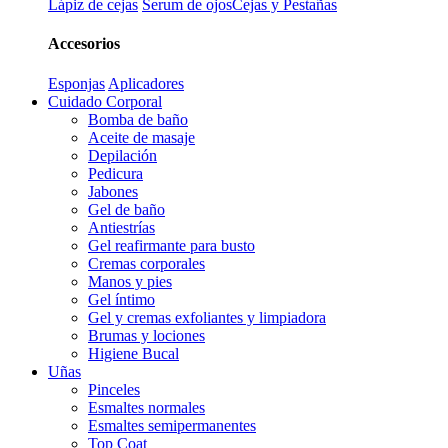
Lápiz de cejas
Serum de ojos
Cejas y Pestañas
Accesorios
Esponjas
Aplicadores
Cuidado Corporal
Bomba de baño
Aceite de masaje
Depilación
Pedicura
Jabones
Gel de baño
Antiestrías
Gel reafirmante para busto
Cremas corporales
Manos y pies
Gel íntimo
Gel y cremas exfoliantes y limpiadora
Brumas y lociones
Higiene Bucal
Uñas
Pinceles
Esmaltes normales
Esmaltes semipermanentes
Top Coat