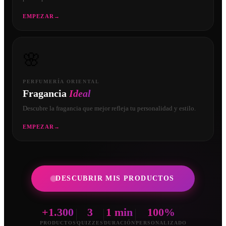
EMPEZAR
→
🌸
PERFUMERÍA ORIENTAL
Fragancia
Ideal
Descubre la fragancia que mejor refleja tu personalidad y estilo.
EMPEZAR
→
DESCUBRIR MIS PRODUCTOS
+1.300
3
1 min
100%
PRODUCTOS
QUIZZES
DURACIÓN
PERSONALIZADO