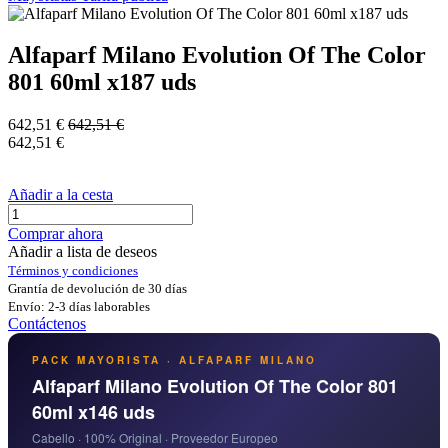
Alfaparf Milano Evolution Of The Color
801 60ml x187 uds
642,51
€
642,51
€
642,51
€
Añadir a la cesta
Comprar ahora
Añadir a lista de deseos
Términos y condiciones
Grantía de devolución de 30 días
Envío: 2-3 días laborables
Contáctenos
PACK MAYORISTA · ALFAPARF MILANO
Alfaparf Milano Evolution Of The Color 801
60ml x146 uds
Cabello · 100% Original · Proveedor Europeo