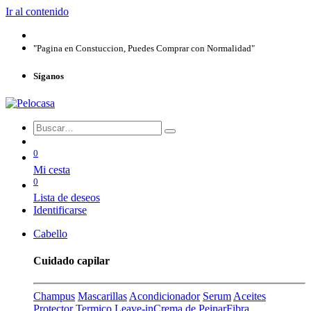
Ir al contenido
"Pagina en Constuccion, Puedes Comprar con Normalidad"
Síganos
0
Mi cesta
0
Lista de deseos
Identificarse
Cabello
Cuidado capilar
Champus
Mascarillas
Acondicionador
Serum
Aceites
Protector Termico
Leave-in
Crema de Peinar
Fibra