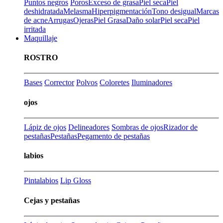
Puntos negros
Poros
Exceso de grasa
Piel seca
Piel
deshidratada
Melasma
Hiperpigmentación
Tono desigual
Marcas
de acne
Arrugas
Ojeras
Piel Grasa
Daño solar
Piel seca
Piel
irritada
Maquillaje
ROSTRO
Bases
Corrector
Polvos
Coloretes
Iluminadores
ojos
Lápiz de ojos
Delineadores
Sombras de ojos
Rizador de
pestañas
Pestañas
Pegamento de pestañas
labios
Pintalabios
Lip Gloss
Cejas y pestañas