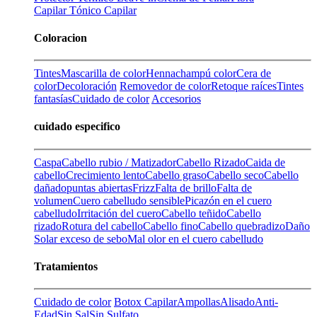
Capilar
Tónico Capilar
Coloracion
Tintes
Mascarilla de color
Henna
champú color
Cera de
color
Decoloración
Removedor de color
Retoque raíces
Tintes
fantasías
Cuidado de color
Accesorios
cuidado especifico
Caspa
Cabello rubio / Matizador
Cabello Rizado
Caida de
cabello
Crecimiento lento
Cabello graso
Cabello seco
Cabello
dañado
puntas abiertas
Frizz
Falta de brillo
Falta de
volumen
Cuero cabelludo sensible
Picazón en el cuero
cabelludo
Irritación del cuero
Cabello teñido
Cabello
rizado
Rotura del cabello
Cabello fino
Cabello quebradizo
Daño
Solar
exceso de sebo
Mal olor en el cuero cabelludo
Tratamientos
Cuidado de color
Botox Capilar
Ampollas
Alisado
Anti-
Edad
Sin Sal
Sin Sulfato