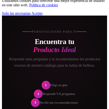
Utilizamos cookies para ofrecerle una mejor experiencia de usuario
en este sitio web.
Política de cookies
Solo las necesarias
Acepto
PERSONALIZADO PARA TI
Encuentra tu
Producto Ideal
Responde unas preguntas y te recomendamos los productos
exactos de nuestro catálogo para tu rutina de belleza.
1
Elige tu quiz
2
Responde 5-6 preguntas
3
Recibe tus recomendaciones