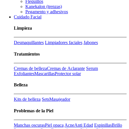
Flequillos
Kanekalon (trenzas)
Pegamento y adhesivos
Cuidado Facial
Limpieza
Desmaquillantes
Limpiadores faciales
Jabones
Tratamientos
Cremas de belleza
Cremas de Aclarante
Serum
Exfoliantes
Mascarillas
Protector solar
Belleza
Kits de belleza
Sets
Masajeador
Problemas de la Piel
Manchas oscuras
Piel opaca
Acne
Anti Edad
Espinillas
Brillo