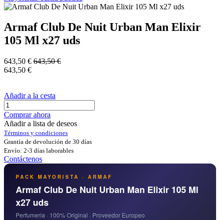
Armaf Club De Nuit Urban Man Elixir
105 Ml x27 uds
643,50
€
643,50
€
643,50
€
Añadir a la cesta
Comprar ahora
Añadir a lista de deseos
Términos y condiciones
Grantía de devolución de 30 días
Envío: 2-3 días laborables
Contáctenos
PACK MAYORISTA · ARMAF
Armaf Club De Nuit Urban Man Elixir 105 Ml
x27 uds
Perfumeria · 100% Original · Proveedor Europeo