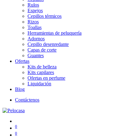
Rulos
Espejos
Cepillos térmicos
Rizos
Toallas
Herramientas de peluquería
Adornos
Cepillo desenredante
Capas de corte
Guantes
Ofertas
Kits de belleza
Kits capilares
Ofertas en perfume
Liquidación
Blog
Contáctenos
0
0