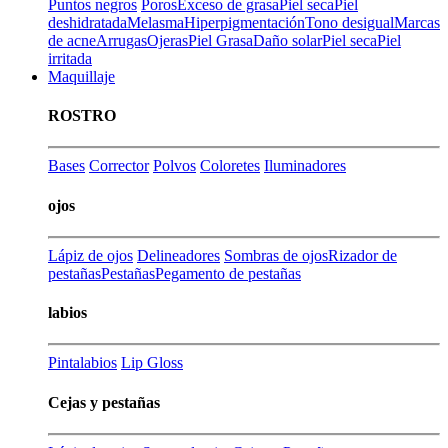
Puntos negros
Poros
Exceso de grasa
Piel seca
Piel
deshidratada
Melasma
Hiperpigmentación
Tono desigual
Marcas
de acne
Arrugas
Ojeras
Piel Grasa
Daño solar
Piel seca
Piel
irritada
Maquillaje
ROSTRO
Bases
Corrector
Polvos
Coloretes
Iluminadores
ojos
Lápiz de ojos
Delineadores
Sombras de ojos
Rizador de
pestañas
Pestañas
Pegamento de pestañas
labios
Pintalabios
Lip Gloss
Cejas y pestañas