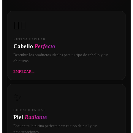
💇‍♀️
RUTINA CAPILAR
Cabello
Perfecto
Descubre los productos ideales para tu tipo de cabello y tus
objetivos.
EMPEZAR
→
✨
CUIDADO FACIAL
Piel
Radiante
Encuentra la rutina perfecta para tu tipo de piel y tus
preocupaciones.