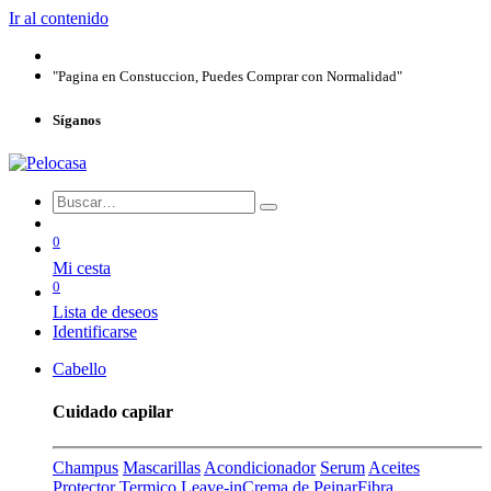
Ir al contenido
"Pagina en Constuccion, Puedes Comprar con Normalidad"
Síganos
0
Mi cesta
0
Lista de deseos
Identificarse
Cabello
Cuidado capilar
Champus
Mascarillas
Acondicionador
Serum
Aceites
Protector Termico
Leave-in
Crema de Peinar
Fibra