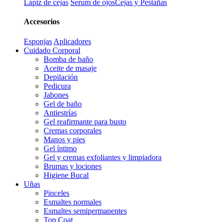
Lápiz de cejas
Serum de ojos
Cejas y Pestañas
Accesorios
Esponjas
Aplicadores
Cuidado Corporal
Bomba de baño
Aceite de masaje
Depilación
Pedicura
Jabones
Gel de baño
Antiestrías
Gel reafirmante para busto
Cremas corporales
Manos y pies
Gel íntimo
Gel y cremas exfoliantes y limpiadora
Brumas y lociones
Higiene Bucal
Uñas
Pinceles
Esmaltes normales
Esmaltes semipermanentes
Top Coat