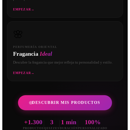
EMPEZAR
→
🌸
PERFUMERÍA ORIENTAL
Fragancia
Ideal
Descubre la fragancia que mejor refleja tu personalidad y estilo.
EMPEZAR
→
DESCUBRIR MIS PRODUCTOS
+1.300
3
1 min
100%
PRODUCTOS
QUIZZES
DURACIÓN
PERSONALIZADO