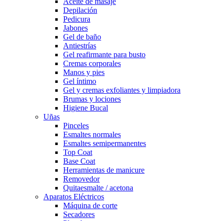
Aceite de masaje
Depilación
Pedicura
Jabones
Gel de baño
Antiestrías
Gel reafirmante para busto
Cremas corporales
Manos y pies
Gel íntimo
Gel y cremas exfoliantes y limpiadora
Brumas y lociones
Higiene Bucal
Uñas
Pinceles
Esmaltes normales
Esmaltes semipermanentes
Top Coat
Base Coat
Herramientas de manicure
Removedor
Quitaesmalte / acetona
Aparatos Eléctricos
Máquina de corte
Secadores