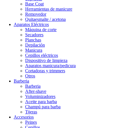
Base Coat
Herramientas de manicure
Removedor
Quitaesmalte / acetona
Aparatos Eléctricos
Máquina de corte
Secadores
Planchas
Depilación
Manicura
Cepillos eléctricos
Dispositivo de limpieza
Aparatos manicura/pedicura
Cortadoras y trimmers
Otros
Barberia
Barberia
After-shave
Voluminizadores
Aceite para barba
Champú para barba
Tijeras
Accesorios
Peines
Cepillos