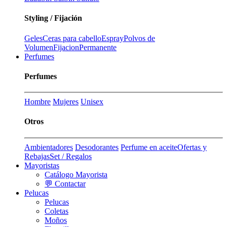
Styling / Fijación
Geles
Ceras para cabello
Espray
Polvos de
Volumen
Fijacion
Permanente
Perfumes
Perfumes
Hombre
Mujeres
Unisex
Otros
Ambientadores
Desodorantes
Perfume en aceite
Ofertas y
Rebajas
Set / Regalos
Mayoristas
Catálogo Mayorista
💬 Contactar
Pelucas
Pelucas
Coletas
Moños