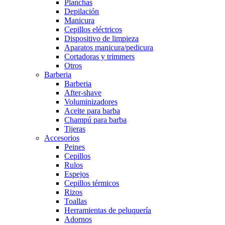
Planchas
Depilación
Manicura
Cepillos eléctricos
Dispositivo de limpieza
Aparatos manicura/pedicura
Cortadoras y trimmers
Otros
Barberia
Barberia
After-shave
Voluminizadores
Aceite para barba
Champú para barba
Tijeras
Accesorios
Peines
Cepillos
Rulos
Espejos
Cepillos térmicos
Rizos
Toallas
Herramientas de peluquería
Adornos