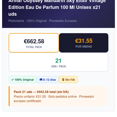
Armaf Odyssey Mandarin Sky Elixir Vintage
Edition Eau De Parfum 100 Ml Unisex x21
uds
Perfumeria · 100% Original · Proveedor Europeo
€31.55
€662.58
POR UNIDAD
TOTAL PACK
21
UDS / PACK
✅ 100% Original
🚚 8–12 días
🧾 Sin IVA
Pack 21 uds — €662.58 total (sin IVA)
Precio unitario: €31.55 · Solo pedidos online · Proveedor
europeo certificado