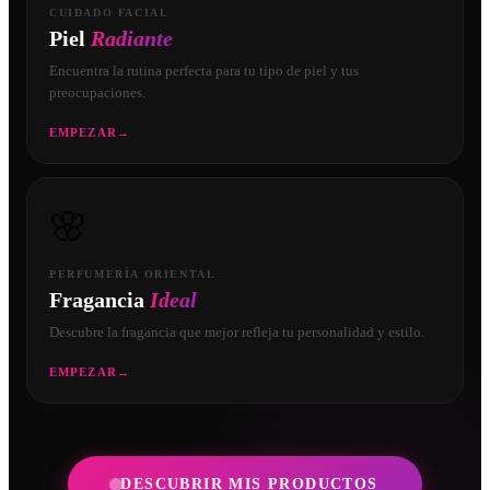
CUIDADO FACIAL
Piel
Radiante
Encuentra la rutina perfecta para tu tipo de piel y tus
preocupaciones.
EMPEZAR
→
🌸
PERFUMERÍA ORIENTAL
Fragancia
Ideal
Descubre la fragancia que mejor refleja tu personalidad y estilo.
EMPEZAR
→
DESCUBRIR MIS PRODUCTOS