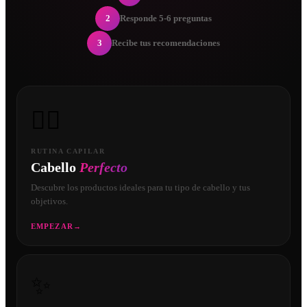
2
Responde 5-6 preguntas
3
Recibe tus recomendaciones
💇‍♀️
RUTINA CAPILAR
Cabello
Perfecto
Descubre los productos ideales para tu tipo de cabello y tus
objetivos.
EMPEZAR
→
✨