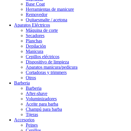
Base Coat
Herramientas de manicure
Removedor
Quitaesmalte / acetona
Aparatos Eléctricos
Máquina de corte
Secadores
Planchas
Depilación
Manicura
Cepillos eléctricos
Dispositivo de limpieza
Aparatos manicura/pedicura
Cortadoras y trimmers
Otros
Barberia
Barberia
After-shave
Voluminizadores
Aceite para barba
Champú para barba
Tijeras
Accesorios
Peines
Cepillos