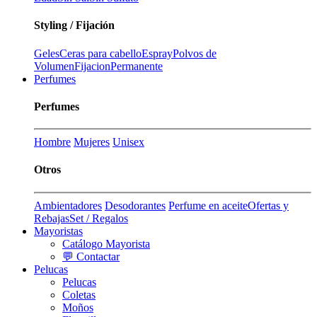
Styling / Fijación
Geles
Ceras para cabello
Espray
Polvos de
Volumen
Fijacion
Permanente
Perfumes
Perfumes
Hombre
Mujeres
Unisex
Otros
Ambientadores
Desodorantes
Perfume en aceite
Ofertas y
Rebajas
Set / Regalos
Mayoristas
Catálogo Mayorista
💬 Contactar
Pelucas
Pelucas
Coletas
Moños