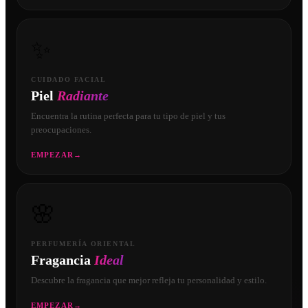
✨
CUIDADO FACIAL
Piel
Radiante
Encuentra la rutina perfecta para tu tipo de piel y tus
preocupaciones.
EMPEZAR
→
🌸
PERFUMERÍA ORIENTAL
Fragancia
Ideal
Descubre la fragancia que mejor refleja tu personalidad y estilo.
EMPEZAR
→