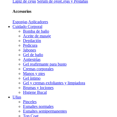
Lápiz de cejas
Serum de ojos
Cejas y Pestañas
Accesorios
Esponjas
Aplicadores
Cuidado Corporal
Bomba de baño
Aceite de masaje
Depilación
Pedicura
Jabones
Gel de baño
Antiestrías
Gel reafirmante para busto
Cremas corporales
Manos y pies
Gel íntimo
Gel y cremas exfoliantes y limpiadora
Brumas y lociones
Higiene Bucal
Uñas
Pinceles
Esmaltes normales
Esmaltes semipermanentes
Top Coat