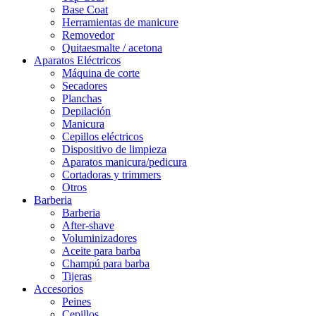
Base Coat
Herramientas de manicure
Removedor
Quitaesmalte / acetona
Aparatos Eléctricos
Máquina de corte
Secadores
Planchas
Depilación
Manicura
Cepillos eléctricos
Dispositivo de limpieza
Aparatos manicura/pedicura
Cortadoras y trimmers
Otros
Barberia
Barberia
After-shave
Voluminizadores
Aceite para barba
Champú para barba
Tijeras
Accesorios
Peines
Cepillos