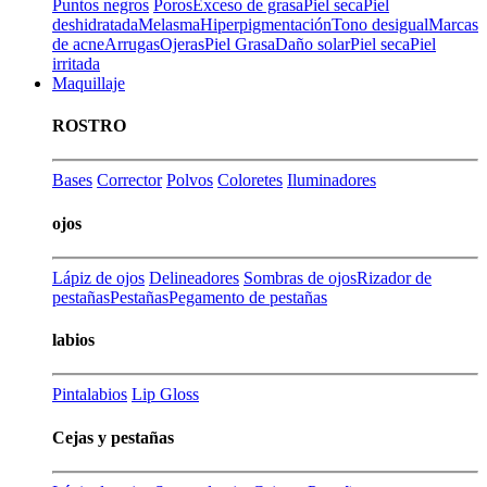
Puntos negros
Poros
Exceso de grasa
Piel seca
Piel
deshidratada
Melasma
Hiperpigmentación
Tono desigual
Marcas
de acne
Arrugas
Ojeras
Piel Grasa
Daño solar
Piel seca
Piel
irritada
Maquillaje
ROSTRO
Bases
Corrector
Polvos
Coloretes
Iluminadores
ojos
Lápiz de ojos
Delineadores
Sombras de ojos
Rizador de
pestañas
Pestañas
Pegamento de pestañas
labios
Pintalabios
Lip Gloss
Cejas y pestañas