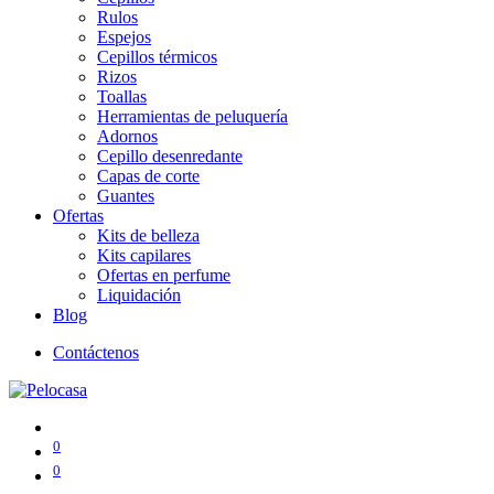
Rulos
Espejos
Cepillos térmicos
Rizos
Toallas
Herramientas de peluquería
Adornos
Cepillo desenredante
Capas de corte
Guantes
Ofertas
Kits de belleza
Kits capilares
Ofertas en perfume
Liquidación
Blog
Contáctenos
0
0