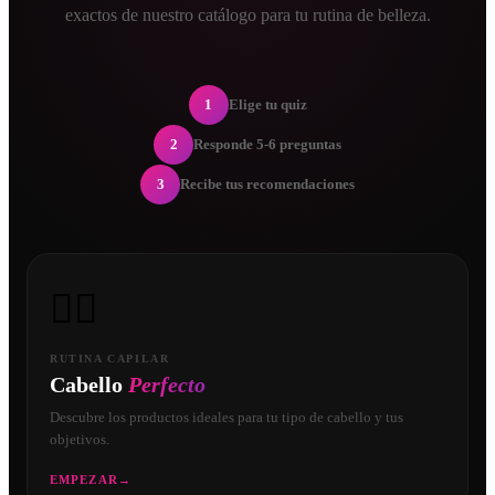
exactos de nuestro catálogo para tu rutina de belleza.
1
Elige tu quiz
2
Responde 5-6 preguntas
3
Recibe tus recomendaciones
💇‍♀️
RUTINA CAPILAR
Cabello
Perfecto
Descubre los productos ideales para tu tipo de cabello y tus
objetivos.
EMPEZAR
→