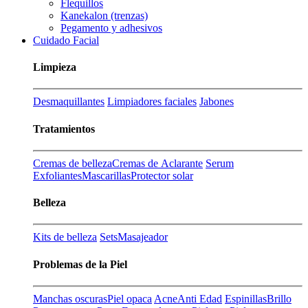
Flequillos
Kanekalon (trenzas)
Pegamento y adhesivos
Cuidado Facial
Limpieza
Desmaquillantes
Limpiadores faciales
Jabones
Tratamientos
Cremas de belleza
Cremas de Aclarante
Serum
Exfoliantes
Mascarillas
Protector solar
Belleza
Kits de belleza
Sets
Masajeador
Problemas de la Piel
Manchas oscuras
Piel opaca
Acne
Anti Edad
Espinillas
Brillo