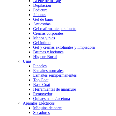
Aceite de masaje
Depilación
Pedicura
Jabones
Gel de baño
Antiestrías
Gel reafirmante para busto
Cremas corporales
Manos y pies
Gel íntimo
Gel y cremas exfoliantes y limpiadora
Brumas y lociones
Higiene Bucal
Uñas
Pinceles
Esmaltes normales
Esmaltes semipermanentes
Top Coat
Base Coat
Herramientas de manicure
Removedor
Quitaesmalte / acetona
Aparatos Eléctricos
Máquina de corte
Secadores