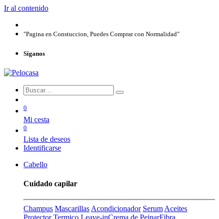
Ir al contenido
"Pagina en Constuccion, Puedes Comprar con Normalidad"
Síganos
0
Mi cesta
0
Lista de deseos
Identificarse
Cabello
Cuidado capilar
Champus
Mascarillas
Acondicionador
Serum
Aceites
Protector Termico
Leave-in
Crema de Peinar
Fibra