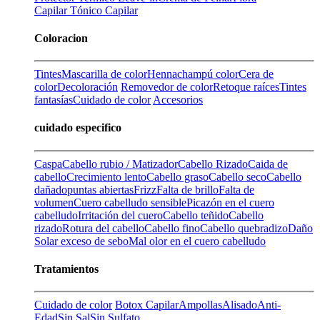
Capilar
Tónico Capilar
Coloracion
Tintes
Mascarilla de color
Henna
champú color
Cera de
color
Decoloración
Removedor de color
Retoque raíces
Tintes
fantasías
Cuidado de color
Accesorios
cuidado especifico
Caspa
Cabello rubio / Matizador
Cabello Rizado
Caida de
cabello
Crecimiento lento
Cabello graso
Cabello seco
Cabello
dañado
puntas abiertas
Frizz
Falta de brillo
Falta de
volumen
Cuero cabelludo sensible
Picazón en el cuero
cabelludo
Irritación del cuero
Cabello teñido
Cabello
rizado
Rotura del cabello
Cabello fino
Cabello quebradizo
Daño
Solar
exceso de sebo
Mal olor en el cuero cabelludo
Tratamientos
Cuidado de color
Botox Capilar
Ampollas
Alisado
Anti-
Edad
Sin Sal
Sin Sulfato