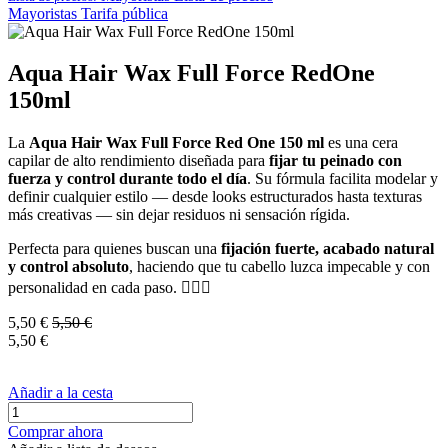
Mayoristas
Tarifa pública
Aqua Hair Wax Full Force RedOne
150ml
La
Aqua Hair Wax Full Force Red One 150 ml
es una cera
capilar de alto rendimiento diseñada para
fijar tu peinado con
fuerza y control durante todo el día
. Su fórmula facilita modelar y
definir cualquier estilo — desde looks estructurados hasta texturas
más creativas — sin dejar residuos ni sensación rígida.
Perfecta para quienes buscan una
fijación fuerte, acabado natural
y control absoluto
, haciendo que tu cabello luzca impecable y con
personalidad en cada paso. 💇‍♂️✨
5,50
€
5,50
€
5,50
€
Añadir a la cesta
Comprar ahora