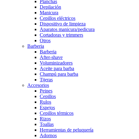
Planchas
Depilación
Manicura
Cepillos eléctricos
Dispositivo de limpieza
Aparatos manicura/pedicura
Cortadoras y trimmers
Otros
Barberia
Barberia
After-shave
Voluminizadores
Aceite para barba
Champú para barba
Tijeras
Accesorios
Peines
Cepillos
Rulos
Espejos
Cepillos térmicos
Rizos
Toallas
Herramientas de peluquería
Adornos