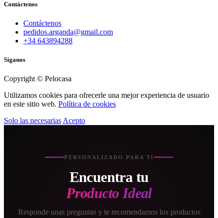
Contáctenos
Contáctenos
pedidos.arganda@gmail.com
+34 643894288
Síganos
Copyright © Pelocasa
Utilizamos cookies para ofrecerle una mejor experiencia de usuario
en este sitio web.
Política de cookies
Solo las necesarias
Acepto
PERSONALIZADO PARA TI
Encuentra tu
Producto Ideal
Responde unas preguntas y te recomendamos los productos