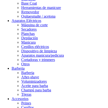
Base Coat
Herramientas de manicure
Removedor
Quitaesmalte / acetona
Aparatos Eléctricos
Máquina de corte
Secadores
Planchas
Depilación
Manicura
Cepillos eléctricos
Dispositivo de limpieza
Aparatos manicura/pedicura
Cortadoras y trimmers
Otros
Barberia
Barberia
After-shave
Voluminizadores
Aceite para barba
Champú para barba
Tijeras
Accesorios
Peines
Cepillos