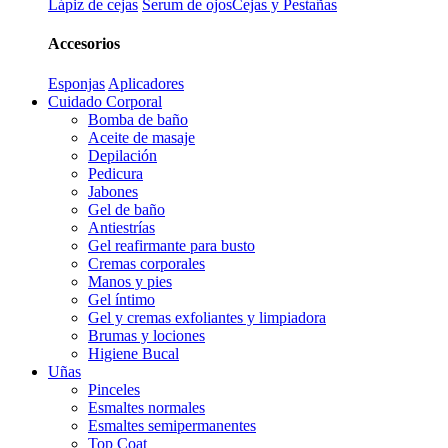
Lápiz de cejas
Serum de ojos
Cejas y Pestañas
Accesorios
Esponjas
Aplicadores
Cuidado Corporal
Bomba de baño
Aceite de masaje
Depilación
Pedicura
Jabones
Gel de baño
Antiestrías
Gel reafirmante para busto
Cremas corporales
Manos y pies
Gel íntimo
Gel y cremas exfoliantes y limpiadora
Brumas y lociones
Higiene Bucal
Uñas
Pinceles
Esmaltes normales
Esmaltes semipermanentes
Top Coat