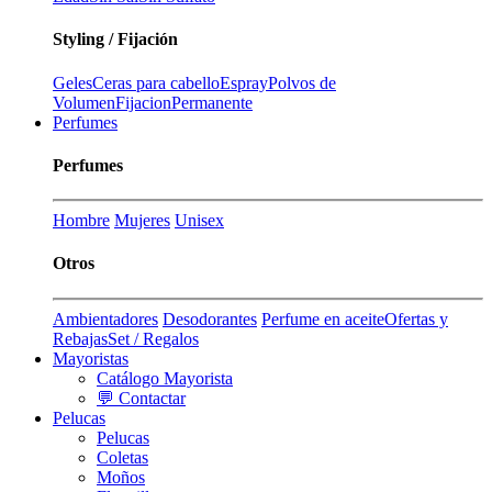
Styling / Fijación
Geles
Ceras para cabello
Espray
Polvos de
Volumen
Fijacion
Permanente
Perfumes
Perfumes
Hombre
Mujeres
Unisex
Otros
Ambientadores
Desodorantes
Perfume en aceite
Ofertas y
Rebajas
Set / Regalos
Mayoristas
Catálogo Mayorista
💬 Contactar
Pelucas
Pelucas
Coletas
Moños