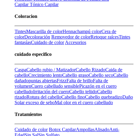
Capilar
Tónico Capilar
Coloracion
Tintes
Mascarilla de color
Henna
champú color
Cera de
color
Decoloración
Removedor de color
Retoque raíces
Tintes
fantasías
Cuidado de color
Accesorios
cuidado especifico
Caspa
Cabello rubio / Matizador
Cabello Rizado
Caida de
cabello
Crecimiento lento
Cabello graso
Cabello seco
Cabello
dañado
puntas abiertas
Frizz
Falta de brillo
Falta de
volumen
Cuero cabelludo sensible
Picazón en el cuero
cabelludo
Irritación del cuero
Cabello teñido
Cabello
rizado
Rotura del cabello
Cabello fino
Cabello quebradizo
Daño
Solar
exceso de sebo
Mal olor en el cuero cabelludo
Tratamientos
Cuidado de color
Botox Capilar
Ampollas
Alisado
Anti-
Edad
Sin Sal
Sin Sulfato