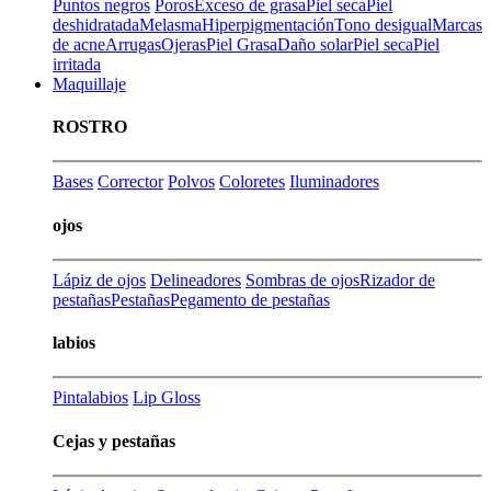
Puntos negros
Poros
Exceso de grasa
Piel seca
Piel
deshidratada
Melasma
Hiperpigmentación
Tono desigual
Marcas
de acne
Arrugas
Ojeras
Piel Grasa
Daño solar
Piel seca
Piel
irritada
Maquillaje
ROSTRO
Bases
Corrector
Polvos
Coloretes
Iluminadores
ojos
Lápiz de ojos
Delineadores
Sombras de ojos
Rizador de
pestañas
Pestañas
Pegamento de pestañas
labios
Pintalabios
Lip Gloss
Cejas y pestañas