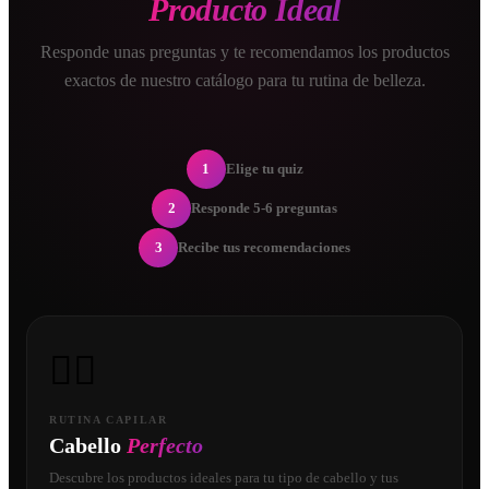
Producto Ideal
Responde unas preguntas y te recomendamos los productos
exactos de nuestro catálogo para tu rutina de belleza.
1
Elige tu quiz
2
Responde 5-6 preguntas
3
Recibe tus recomendaciones
💇‍♀️
RUTINA CAPILAR
Cabello
Perfecto
Descubre los productos ideales para tu tipo de cabello y tus