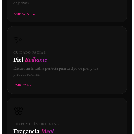
objetivos.
EMPEZAR
→
✨
CUIDADO FACIAL
Piel
Radiante
Encuentra la rutina perfecta para tu tipo de piel y tus
preocupaciones.
EMPEZAR
→
🌸
PERFUMERÍA ORIENTAL
Fragancia
Ideal