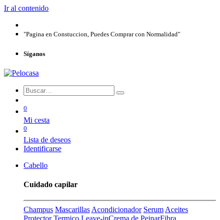
Ir al contenido
"Pagina en Constuccion, Puedes Comprar con Normalidad"
Síganos
0
Mi cesta
0
Lista de deseos
Identificarse
Cabello
Cuidado capilar
Champus
Mascarillas
Acondicionador
Serum
Aceites
Protector Termico
Leave-in
Crema de Peinar
Fibra