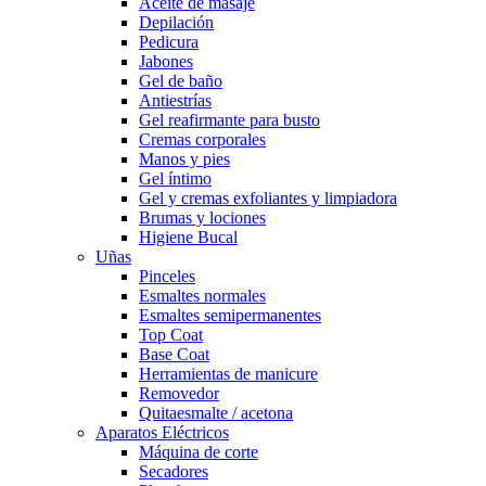
Aceite de masaje
Depilación
Pedicura
Jabones
Gel de baño
Antiestrías
Gel reafirmante para busto
Cremas corporales
Manos y pies
Gel íntimo
Gel y cremas exfoliantes y limpiadora
Brumas y lociones
Higiene Bucal
Uñas
Pinceles
Esmaltes normales
Esmaltes semipermanentes
Top Coat
Base Coat
Herramientas de manicure
Removedor
Quitaesmalte / acetona
Aparatos Eléctricos
Máquina de corte
Secadores