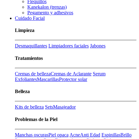
Flequillos
Kanekalon (trenzas)
Pegamento y adhesivos
Cuidado Facial
Limpieza
Desmaquillantes
Limpiadores faciales
Jabones
Tratamientos
Cremas de belleza
Cremas de Aclarante
Serum
Exfoliantes
Mascarillas
Protector solar
Belleza
Kits de belleza
Sets
Masajeador
Problemas de la Piel
Manchas oscuras
Piel opaca
Acne
Anti Edad
Espinillas
Brillo