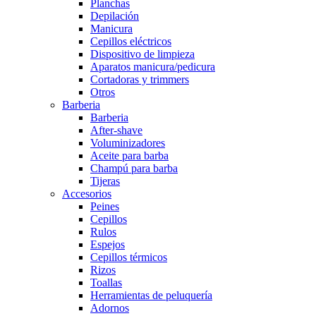
Planchas
Depilación
Manicura
Cepillos eléctricos
Dispositivo de limpieza
Aparatos manicura/pedicura
Cortadoras y trimmers
Otros
Barberia
Barberia
After-shave
Voluminizadores
Aceite para barba
Champú para barba
Tijeras
Accesorios
Peines
Cepillos
Rulos
Espejos
Cepillos térmicos
Rizos
Toallas
Herramientas de peluquería
Adornos