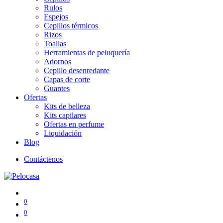
Rulos
Espejos
Cepillos térmicos
Rizos
Toallas
Herramientas de peluquería
Adornos
Cepillo desenredante
Capas de corte
Guantes
Ofertas
Kits de belleza
Kits capilares
Ofertas en perfume
Liquidación
Blog
Contáctenos
0
0