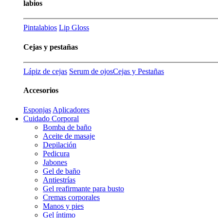
labios
Pintalabios
Lip Gloss
Cejas y pestañas
Lápiz de cejas
Serum de ojos
Cejas y Pestañas
Accesorios
Esponjas
Aplicadores
Cuidado Corporal
Bomba de baño
Aceite de masaje
Depilación
Pedicura
Jabones
Gel de baño
Antiestrías
Gel reafirmante para busto
Cremas corporales
Manos y pies
Gel íntimo