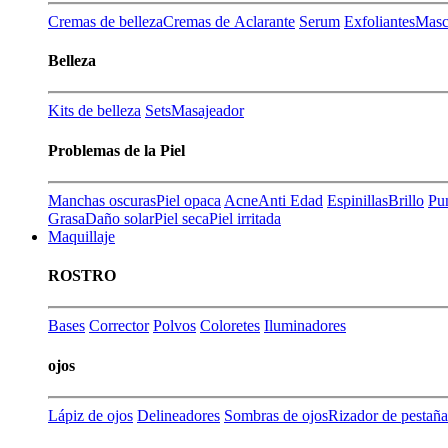
Cremas de belleza
Cremas de Aclarante
Serum
Exfoliantes
Masca
Belleza
Kits de belleza
Sets
Masajeador
Problemas de la Piel
Manchas oscuras
Piel opaca
Acne
Anti Edad
Espinillas
Brillo
Pu
Grasa
Daño solar
Piel seca
Piel irritada
Maquillaje
ROSTRO
Bases
Corrector
Polvos
Coloretes
Iluminadores
ojos
Lápiz de ojos
Delineadores
Sombras de ojos
Rizador de pestaña