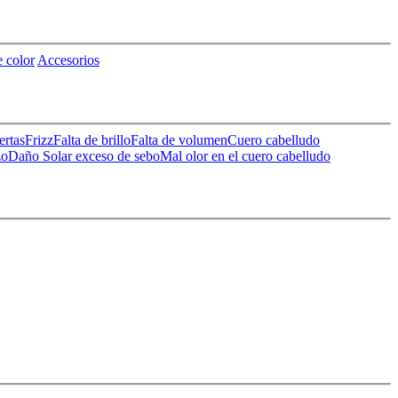
 color
Accesorios
ertas
Frizz
Falta de brillo
Falta de volumen
Cuero cabelludo
zo
Daño Solar
exceso de sebo
Mal olor en el cuero cabelludo