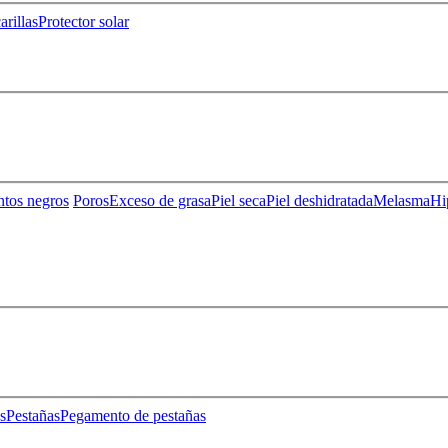
rillas
Protector solar
ntos negros
Poros
Exceso de grasa
Piel seca
Piel deshidratada
Melasma
Hi
s
Pestañas
Pegamento de pestañas