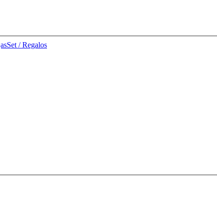
jas
Set / Regalos