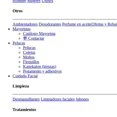
Hombre
Mujeres
Unisex
Otros
Ambientadores
Desodorantes
Perfume en aceite
Ofertas y Reba
Mayoristas
Catálogo Mayorista
💬 Contactar
Pelucas
Pelucas
Coletas
Moños
Flequillos
Kanekalon (trenzas)
Pegamento y adhesivos
Cuidado Facial
Limpieza
Desmaquillantes
Limpiadores faciales
Jabones
Tratamientos