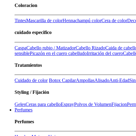
Coloracion
Tintes
Mascarilla de color
Henna
champú color
Cera de color
Deco
cuidado especifico
Caspa
Cabello rubio / Matizador
Cabello Rizado
Caida de cabell
sensible
Picazón en el cuero cabelludo
Irritación del cuero
Cabell
Tratamientos
Cuidado de color
Botox Capilar
Ampollas
Alisado
Anti-Edad
Sin
Styling / Fijación
Geles
Ceras para cabello
Espray
Polvos de Volumen
Fijacion
Perm
Perfumes
Perfumes