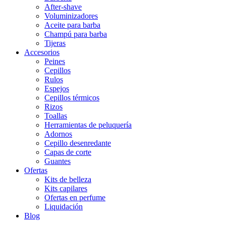
After-shave
Voluminizadores
Aceite para barba
Champú para barba
Tijeras
Accesorios
Peines
Cepillos
Rulos
Espejos
Cepillos térmicos
Rizos
Toallas
Herramientas de peluquería
Adornos
Cepillo desenredante
Capas de corte
Guantes
Ofertas
Kits de belleza
Kits capilares
Ofertas en perfume
Liquidación
Blog