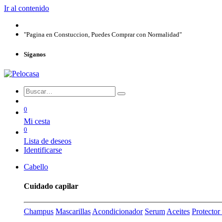
Ir al contenido
"Pagina en Constuccion, Puedes Comprar con Normalidad"
Síganos
0
Mi cesta
0
Lista de deseos
Identificarse
Cabello
Cuidado capilar
Champus
Mascarillas
Acondicionador
Serum
Aceites
Protecto