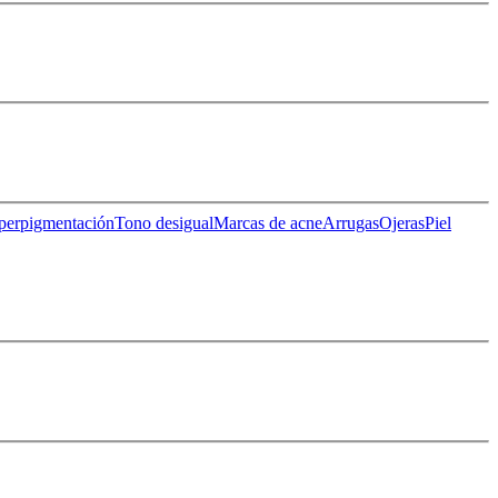
perpigmentación
Tono desigual
Marcas de acne
Arrugas
Ojeras
Piel