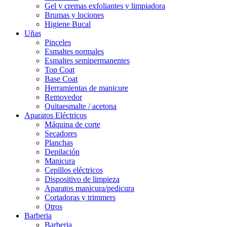
Gel y cremas exfoliantes y limpiadora
Brumas y lociones
Higiene Bucal
Uñas
Pinceles
Esmaltes normales
Esmaltes semipermanentes
Top Coat
Base Coat
Herramientas de manicure
Removedor
Quitaesmalte / acetona
Aparatos Eléctricos
Máquina de corte
Secadores
Planchas
Depilación
Manicura
Cepillos eléctricos
Dispositivo de limpieza
Aparatos manicura/pedicura
Cortadoras y trimmers
Otros
Barberia
Barberia