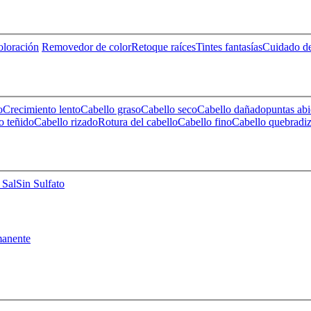
loración
Removedor de color
Retoque raíces
Tintes fantasías
Cuidado de
o
Crecimiento lento
Cabello graso
Cabello seco
Cabello dañado
puntas abi
o teñido
Cabello rizado
Rotura del cabello
Cabello fino
Cabello quebradi
 Sal
Sin Sulfato
anente