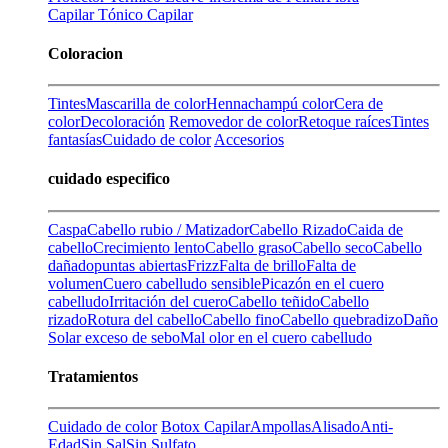
Capilar
Tónico Capilar
Coloracion
Tintes
Mascarilla de color
Henna
champú color
Cera de
color
Decoloración
Removedor de color
Retoque raíces
Tintes
fantasías
Cuidado de color
Accesorios
cuidado especifico
Caspa
Cabello rubio / Matizador
Cabello Rizado
Caida de
cabello
Crecimiento lento
Cabello graso
Cabello seco
Cabello
dañado
puntas abiertas
Frizz
Falta de brillo
Falta de
volumen
Cuero cabelludo sensible
Picazón en el cuero
cabelludo
Irritación del cuero
Cabello teñido
Cabello
rizado
Rotura del cabello
Cabello fino
Cabello quebradizo
Daño
Solar
exceso de sebo
Mal olor en el cuero cabelludo
Tratamientos
Cuidado de color
Botox Capilar
Ampollas
Alisado
Anti-
Edad
Sin Sal
Sin Sulfato