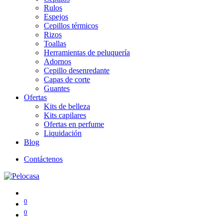
Rulos
Espejos
Cepillos térmicos
Rizos
Toallas
Herramientas de peluquería
Adornos
Cepillo desenredante
Capas de corte
Guantes
Ofertas
Kits de belleza
Kits capilares
Ofertas en perfume
Liquidación
Blog
Contáctenos
0
0