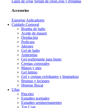
Lápiz de cejas
Serum de ojos
Cejas y Pestañas
Accesorios
Esponjas
Aplicadores
Cuidado Corporal
Bomba de baño
Aceite de masaje
Depilación
Pedicura
Jabones
Gel de baño
Antiestrías
Gel reafirmante para busto
Cremas corporales
Manos y pies
Gel íntimo
Gel y cremas exfoliantes y limpiadora
Brumas y lociones
Higiene Bucal
Uñas
Pinceles
Esmaltes normales
Esmaltes semipermanentes
Top Coat