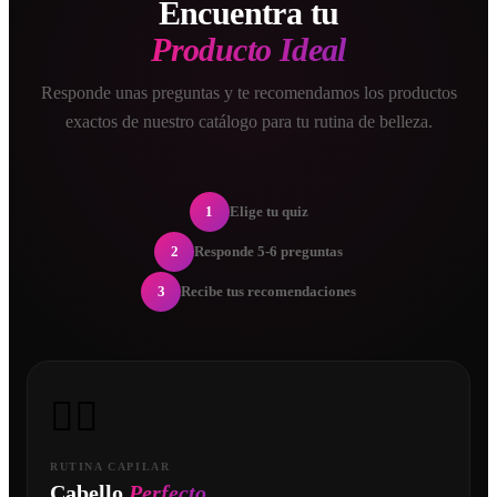
Encuentra tu
Producto Ideal
Responde unas preguntas y te recomendamos los productos
exactos de nuestro catálogo para tu rutina de belleza.
1
Elige tu quiz
2
Responde 5-6 preguntas
3
Recibe tus recomendaciones
💇‍♀️
RUTINA CAPILAR
Cabello
Perfecto