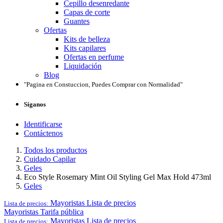
Cepillo desenredante
Capas de corte
Guantes
Ofertas
Kits de belleza
Kits capilares
Ofertas en perfume
Liquidación
Blog
"Pagina en Constuccion, Puedes Comprar con Normalidad"
Síganos
Identificarse
Contáctenos
Todos los productos
Cuidado Capilar
Geles
Eco Style Rosemary Mint Oil Styling Gel Max Hold 473ml
Geles
Mayoristas
Lista de precios
Lista de precios:
Mayoristas
Tarifa pública
Mayoristas
Lista de precios
Lista de precios: