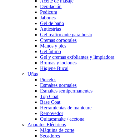
Aceite de masaje
Depilación
Pedicura
Jabones
Gel de baño
Antiestrías
Gel reafirmante para busto
Cremas corporales
Manos y pies
Gel íntimo
Gel y cremas exfoliantes y limpiadora
Brumas y lociones
Higiene Bucal
Uñas
Pinceles
Esmaltes normales
Esmaltes semipermanentes
Top Coat
Base Coat
Herramientas de manicure
Removedor
Quitaesmalte / acetona
Aparatos Eléctricos
Máquina de corte
Secadores