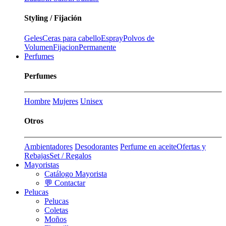
Styling / Fijación
Geles
Ceras para cabello
Espray
Polvos de
Volumen
Fijacion
Permanente
Perfumes
Perfumes
Hombre
Mujeres
Unisex
Otros
Ambientadores
Desodorantes
Perfume en aceite
Ofertas y
Rebajas
Set / Regalos
Mayoristas
Catálogo Mayorista
💬 Contactar
Pelucas
Pelucas
Coletas
Moños