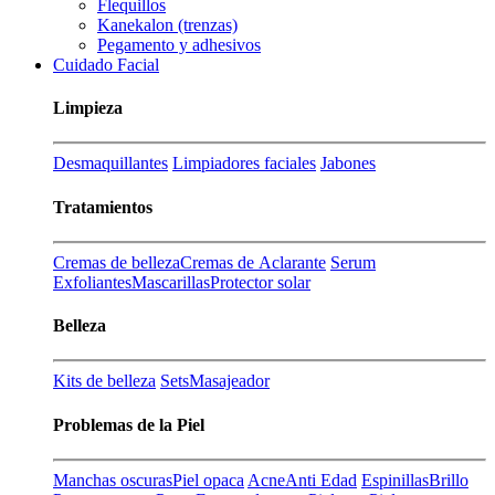
Flequillos
Kanekalon (trenzas)
Pegamento y adhesivos
Cuidado Facial
Limpieza
Desmaquillantes
Limpiadores faciales
Jabones
Tratamientos
Cremas de belleza
Cremas de Aclarante
Serum
Exfoliantes
Mascarillas
Protector solar
Belleza
Kits de belleza
Sets
Masajeador
Problemas de la Piel
Manchas oscuras
Piel opaca
Acne
Anti Edad
Espinillas
Brillo