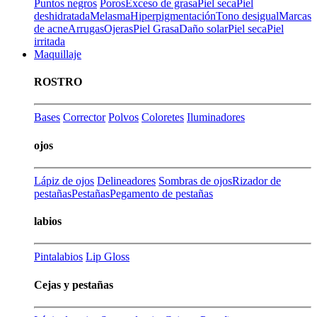
Puntos negros
Poros
Exceso de grasa
Piel seca
Piel
deshidratada
Melasma
Hiperpigmentación
Tono desigual
Marcas
de acne
Arrugas
Ojeras
Piel Grasa
Daño solar
Piel seca
Piel
irritada
Maquillaje
ROSTRO
Bases
Corrector
Polvos
Coloretes
Iluminadores
ojos
Lápiz de ojos
Delineadores
Sombras de ojos
Rizador de
pestañas
Pestañas
Pegamento de pestañas
labios
Pintalabios
Lip Gloss
Cejas y pestañas