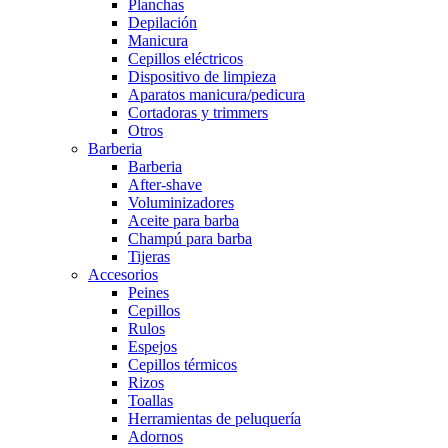
Planchas
Depilación
Manicura
Cepillos eléctricos
Dispositivo de limpieza
Aparatos manicura/pedicura
Cortadoras y trimmers
Otros
Barberia
Barberia
After-shave
Voluminizadores
Aceite para barba
Champú para barba
Tijeras
Accesorios
Peines
Cepillos
Rulos
Espejos
Cepillos térmicos
Rizos
Toallas
Herramientas de peluquería
Adornos