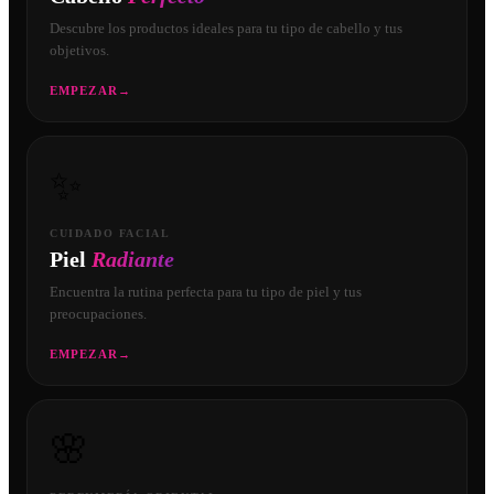
Descubre los productos ideales para tu tipo de cabello y tus
objetivos.
EMPEZAR
→
✨
CUIDADO FACIAL
Piel
Radiante
Encuentra la rutina perfecta para tu tipo de piel y tus
preocupaciones.
EMPEZAR
→
🌸