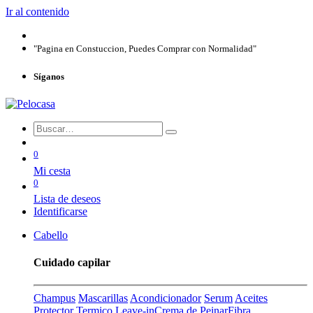
Ir al contenido
"Pagina en Constuccion, Puedes Comprar con Normalidad"
Síganos
0
Mi cesta
0
Lista de deseos
Identificarse
Cabello
Cuidado capilar
Champus
Mascarillas
Acondicionador
Serum
Aceites
Protector Termico
Leave-in
Crema de Peinar
Fibra