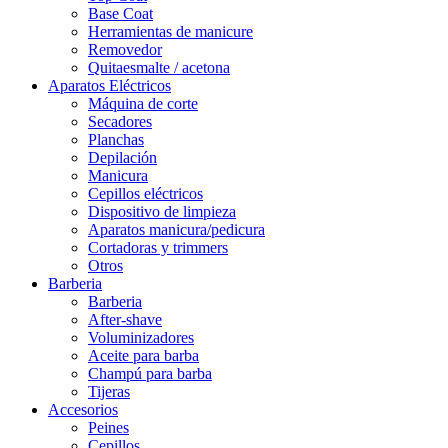
Base Coat
Herramientas de manicure
Removedor
Quitaesmalte / acetona
Aparatos Eléctricos
Máquina de corte
Secadores
Planchas
Depilación
Manicura
Cepillos eléctricos
Dispositivo de limpieza
Aparatos manicura/pedicura
Cortadoras y trimmers
Otros
Barberia
Barberia
After-shave
Voluminizadores
Aceite para barba
Champú para barba
Tijeras
Accesorios
Peines
Cepillos