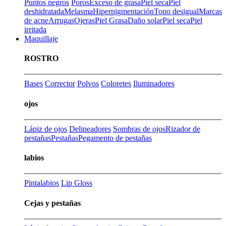
Puntos negros
Poros
Exceso de grasa
Piel seca
Piel
deshidratada
Melasma
Hiperpigmentación
Tono desigual
Marcas
de acne
Arrugas
Ojeras
Piel Grasa
Daño solar
Piel seca
Piel
irritada
Maquillaje
ROSTRO
Bases
Corrector
Polvos
Coloretes
Iluminadores
ojos
Lápiz de ojos
Delineadores
Sombras de ojos
Rizador de
pestañas
Pestañas
Pegamento de pestañas
labios
Pintalabios
Lip Gloss
Cejas y pestañas