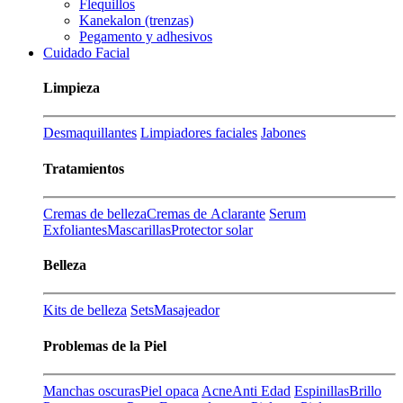
Flequillos
Kanekalon (trenzas)
Pegamento y adhesivos
Cuidado Facial
Limpieza
Desmaquillantes
Limpiadores faciales
Jabones
Tratamientos
Cremas de belleza
Cremas de Aclarante
Serum
Exfoliantes
Mascarillas
Protector solar
Belleza
Kits de belleza
Sets
Masajeador
Problemas de la Piel
Manchas oscuras
Piel opaca
Acne
Anti Edad
Espinillas
Brillo