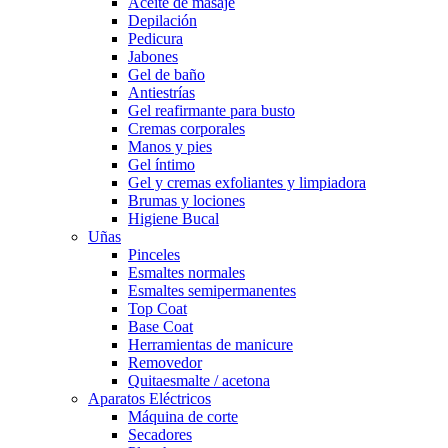
Aceite de masaje
Depilación
Pedicura
Jabones
Gel de baño
Antiestrías
Gel reafirmante para busto
Cremas corporales
Manos y pies
Gel íntimo
Gel y cremas exfoliantes y limpiadora
Brumas y lociones
Higiene Bucal
Uñas
Pinceles
Esmaltes normales
Esmaltes semipermanentes
Top Coat
Base Coat
Herramientas de manicure
Removedor
Quitaesmalte / acetona
Aparatos Eléctricos
Máquina de corte
Secadores