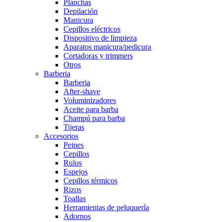
Planchas
Depilación
Manicura
Cepillos eléctricos
Dispositivo de limpieza
Aparatos manicura/pedicura
Cortadoras y trimmers
Otros
Barberia
Barberia
After-shave
Voluminizadores
Aceite para barba
Champú para barba
Tijeras
Accesorios
Peines
Cepillos
Rulos
Espejos
Cepillos térmicos
Rizos
Toallas
Herramientas de peluquería
Adornos