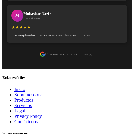
Mubashar Nazir
M
Hace 4 años
★★★★★
Los empleados fueron muy amables y serviciales.
Reseñas verificadas en Google
Enlaces útiles
Inicio
Sobre nosotros
Productos
Servicios
Legal
Privacy Policy
Contáctenos
Sobre nosotros