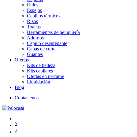
Rulos
Espejos
Cepillos térmicos
Rizos
Toallas
Herramientas de peluquería
Adornos
Cepillo desenredante
Capas de corte
Guantes
Ofertas
Kits de belleza
Kits capilares
Ofertas en perfume
Liquidación
Blog
Contáctenos
0
0