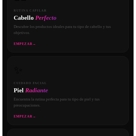
RUTINA CAPILAR
Cabello
Perfecto
Descubre los productos ideales para tu tipo de cabello y tus
objetivos.
EMPEZAR
→
✨
CUIDADO FACIAL
Piel
Radiante
Encuentra la rutina perfecta para tu tipo de piel y tus
preocupaciones.
EMPEZAR
→