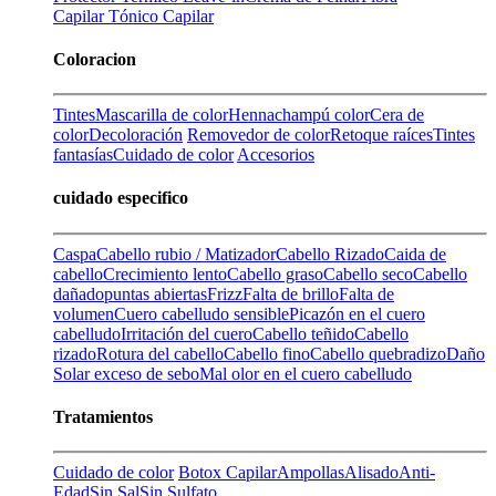
Capilar
Tónico Capilar
Coloracion
Tintes
Mascarilla de color
Henna
champú color
Cera de
color
Decoloración
Removedor de color
Retoque raíces
Tintes
fantasías
Cuidado de color
Accesorios
cuidado especifico
Caspa
Cabello rubio / Matizador
Cabello Rizado
Caida de
cabello
Crecimiento lento
Cabello graso
Cabello seco
Cabello
dañado
puntas abiertas
Frizz
Falta de brillo
Falta de
volumen
Cuero cabelludo sensible
Picazón en el cuero
cabelludo
Irritación del cuero
Cabello teñido
Cabello
rizado
Rotura del cabello
Cabello fino
Cabello quebradizo
Daño
Solar
exceso de sebo
Mal olor en el cuero cabelludo
Tratamientos
Cuidado de color
Botox Capilar
Ampollas
Alisado
Anti-
Edad
Sin Sal
Sin Sulfato