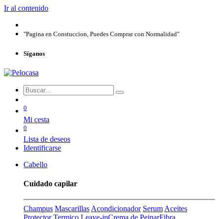
Ir al contenido
"Pagina en Constuccion, Puedes Comprar con Normalidad"
Síganos
0
Mi cesta
0
Lista de deseos
Identificarse
Cabello
Cuidado capilar
Champus
Mascarillas
Acondicionador
Serum
Aceites
Protector Termico
Leave-in
Crema de Peinar
Fibra