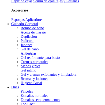
Lápiz de cejas
Serum de ojos
Cejas y Pestañas
Accesorios
Esponjas
Aplicadores
Cuidado Corporal
Bomba de baño
Aceite de masaje
Depilación
Pedicura
Jabones
Gel de baño
Antiestrías
Gel reafirmante para busto
Cremas corporales
Manos y pies
Gel íntimo
Gel y cremas exfoliantes y limpiadora
Brumas y lociones
Higiene Bucal
Uñas
Pinceles
Esmaltes normales
Esmaltes semipermanentes
Top Coat