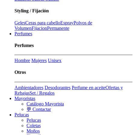
Styling / Fijación
Geles
Ceras para cabello
Espray
Polvos de
Volumen
Fijacion
Permanente
Perfumes
Perfumes
Hombre
Mujeres
Unisex
Otros
Ambientadores
Desodorantes
Perfume en aceite
Ofertas y
Rebajas
Set / Regalos
Mayoristas
Catálogo Mayorista
💬 Contactar
Pelucas
Pelucas
Coletas
Moños