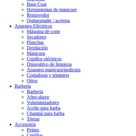
Base Coat
Herramientas de manicure
Removedor
Quitaesmalte / acetona
Aparatos Eléctricos
Máquina de corte
Secadores
Planchas
Depilación
Manicura
Cepillos eléctricos
Dispositivo de limpieza
Aparatos manicura/pedicura
Cortadoras y trimmers
Otros
Barberia
Barberia
After-shave
Voluminizadores
Aceite para barba
Champú para barba
Tijeras
Accesorios
Peines
Cepillos