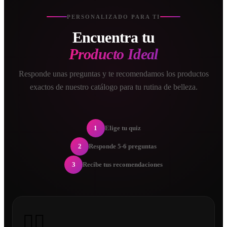
PERSONALIZADO PARA TI
Encuentra tu
Producto Ideal
Responde unas preguntas y te recomendamos los productos
exactos de nuestro catálogo para tu rutina de belleza.
1
Elige tu quiz
2
Responde 5-6 preguntas
3
Recibe tus recomendaciones
💇‍♀️