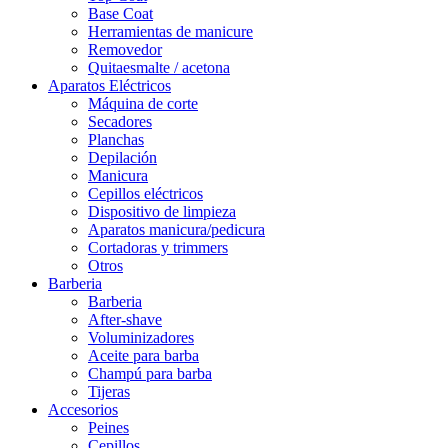
Base Coat
Herramientas de manicure
Removedor
Quitaesmalte / acetona
Aparatos Eléctricos
Máquina de corte
Secadores
Planchas
Depilación
Manicura
Cepillos eléctricos
Dispositivo de limpieza
Aparatos manicura/pedicura
Cortadoras y trimmers
Otros
Barberia
Barberia
After-shave
Voluminizadores
Aceite para barba
Champú para barba
Tijeras
Accesorios
Peines
Cepillos