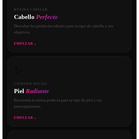
RUTINA CAPILAR
Cabello
Perfecto
Descubre los productos ideales para tu tipo de cabello y tus
objetivos.
EMPEZAR
→
✨
CUIDADO FACIAL
Piel
Radiante
Encuentra la rutina perfecta para tu tipo de piel y tus
preocupaciones.
EMPEZAR
→