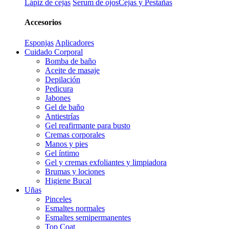
Lápiz de cejas
Serum de ojos
Cejas y Pestañas
Accesorios
Esponjas
Aplicadores
Cuidado Corporal
Bomba de baño
Aceite de masaje
Depilación
Pedicura
Jabones
Gel de baño
Antiestrías
Gel reafirmante para busto
Cremas corporales
Manos y pies
Gel íntimo
Gel y cremas exfoliantes y limpiadora
Brumas y lociones
Higiene Bucal
Uñas
Pinceles
Esmaltes normales
Esmaltes semipermanentes
Top Coat