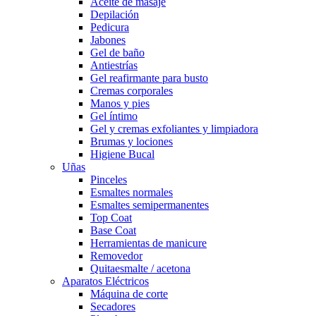
Aceite de masaje
Depilación
Pedicura
Jabones
Gel de baño
Antiestrías
Gel reafirmante para busto
Cremas corporales
Manos y pies
Gel íntimo
Gel y cremas exfoliantes y limpiadora
Brumas y lociones
Higiene Bucal
Uñas
Pinceles
Esmaltes normales
Esmaltes semipermanentes
Top Coat
Base Coat
Herramientas de manicure
Removedor
Quitaesmalte / acetona
Aparatos Eléctricos
Máquina de corte
Secadores