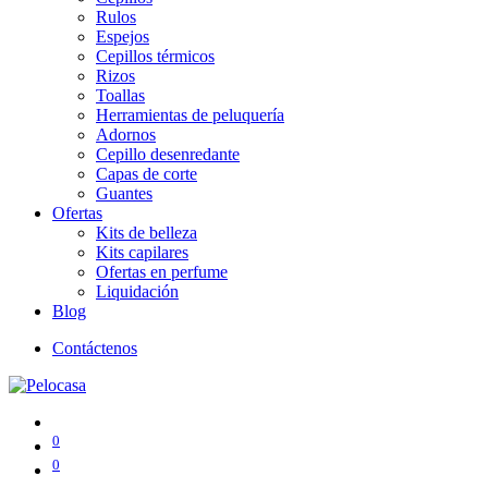
Rulos
Espejos
Cepillos térmicos
Rizos
Toallas
Herramientas de peluquería
Adornos
Cepillo desenredante
Capas de corte
Guantes
Ofertas
Kits de belleza
Kits capilares
Ofertas en perfume
Liquidación
Blog
Contáctenos
0
0