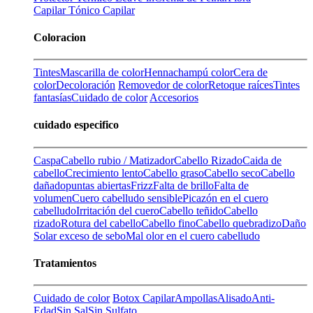
Capilar
Tónico Capilar
Coloracion
Tintes
Mascarilla de color
Henna
champú color
Cera de
color
Decoloración
Removedor de color
Retoque raíces
Tintes
fantasías
Cuidado de color
Accesorios
cuidado especifico
Caspa
Cabello rubio / Matizador
Cabello Rizado
Caida de
cabello
Crecimiento lento
Cabello graso
Cabello seco
Cabello
dañado
puntas abiertas
Frizz
Falta de brillo
Falta de
volumen
Cuero cabelludo sensible
Picazón en el cuero
cabelludo
Irritación del cuero
Cabello teñido
Cabello
rizado
Rotura del cabello
Cabello fino
Cabello quebradizo
Daño
Solar
exceso de sebo
Mal olor en el cuero cabelludo
Tratamientos
Cuidado de color
Botox Capilar
Ampollas
Alisado
Anti-
Edad
Sin Sal
Sin Sulfato