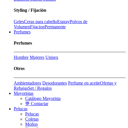
Styling / Fijación
Geles
Ceras para cabello
Espray
Polvos de
Volumen
Fijacion
Permanente
Perfumes
Perfumes
Hombre
Mujeres
Unisex
Otros
Ambientadores
Desodorantes
Perfume en aceite
Ofertas y
Rebajas
Set / Regalos
Mayoristas
Catálogo Mayorista
💬 Contactar
Pelucas
Pelucas
Coletas
Moños