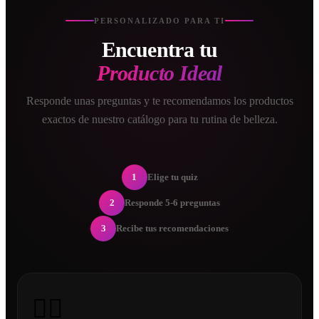
PERSONALIZADO PARA TI
Encuentra tu
Producto Ideal
Responde unas preguntas y te recomendamos los productos
exactos de nuestro catálogo para tu rutina de belleza.
1
Elige tu quiz
2
Responde 5-6 preguntas
3
Recibe tus recomendaciones
💇‍♀️