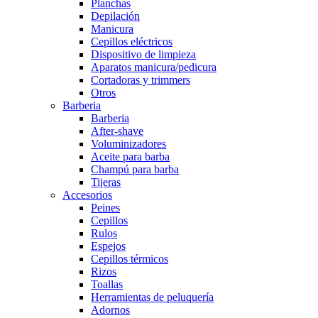
Planchas
Depilación
Manicura
Cepillos eléctricos
Dispositivo de limpieza
Aparatos manicura/pedicura
Cortadoras y trimmers
Otros
Barberia
Barberia
After-shave
Voluminizadores
Aceite para barba
Champú para barba
Tijeras
Accesorios
Peines
Cepillos
Rulos
Espejos
Cepillos térmicos
Rizos
Toallas
Herramientas de peluquería
Adornos