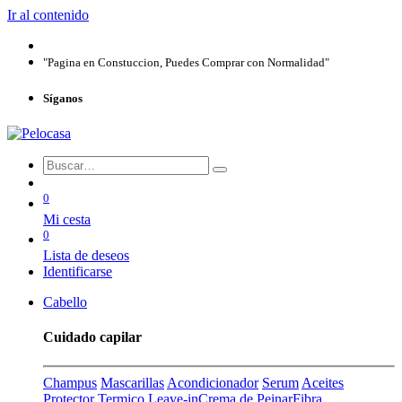
Ir al contenido
"Pagina en Constuccion, Puedes Comprar con Normalidad"
Síganos
0
Mi cesta
0
Lista de deseos
Identificarse
Cabello
Cuidado capilar
Champus
Mascarillas
Acondicionador
Serum
Aceites
Protector Termico
Leave-in
Crema de Peinar
Fibra