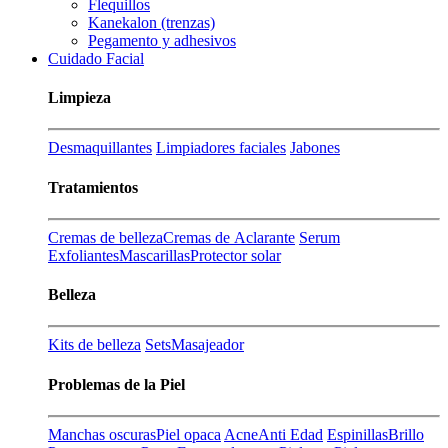
Flequillos
Kanekalon (trenzas)
Pegamento y adhesivos
Cuidado Facial
Limpieza
Desmaquillantes
Limpiadores faciales
Jabones
Tratamientos
Cremas de belleza
Cremas de Aclarante
Serum
Exfoliantes
Mascarillas
Protector solar
Belleza
Kits de belleza
Sets
Masajeador
Problemas de la Piel
Manchas oscuras
Piel opaca
Acne
Anti Edad
Espinillas
Brillo