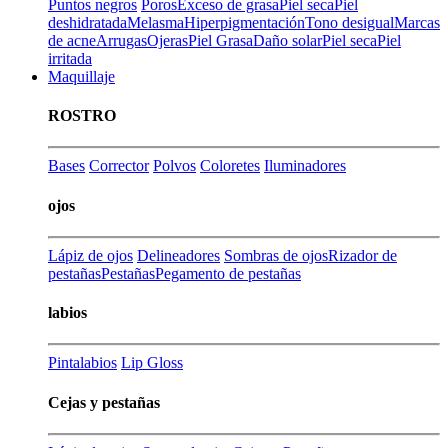
Puntos negros
Poros
Exceso de grasa
Piel seca
Piel
deshidratada
Melasma
Hiperpigmentación
Tono desigual
Marcas
de acne
Arrugas
Ojeras
Piel Grasa
Daño solar
Piel seca
Piel
irritada
Maquillaje
ROSTRO
Bases
Corrector
Polvos
Coloretes
Iluminadores
ojos
Lápiz de ojos
Delineadores
Sombras de ojos
Rizador de
pestañas
Pestañas
Pegamento de pestañas
labios
Pintalabios
Lip Gloss
Cejas y pestañas