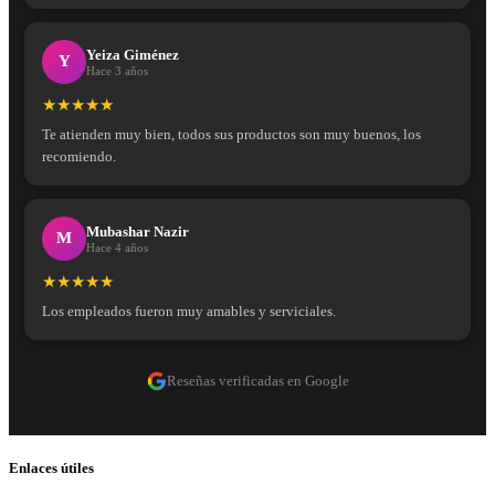
Yeiza Giménez
Y
Hace 3 años
★★★★★
Te atienden muy bien, todos sus productos son muy buenos, los
recomiendo.
Mubashar Nazir
M
Hace 4 años
★★★★★
Los empleados fueron muy amables y serviciales.
Reseñas verificadas en Google
Enlaces útiles