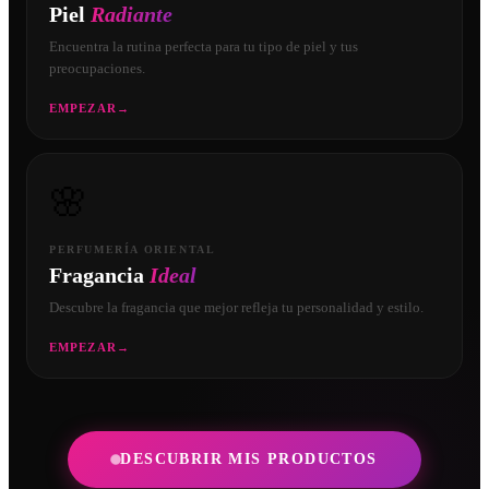
Piel
Radiante
Encuentra la rutina perfecta para tu tipo de piel y tus
preocupaciones.
EMPEZAR
→
🌸
PERFUMERÍA ORIENTAL
Fragancia
Ideal
Descubre la fragancia que mejor refleja tu personalidad y estilo.
EMPEZAR
→
DESCUBRIR MIS PRODUCTOS