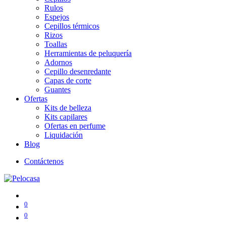
Rulos
Espejos
Cepillos térmicos
Rizos
Toallas
Herramientas de peluquería
Adornos
Cepillo desenredante
Capas de corte
Guantes
Ofertas
Kits de belleza
Kits capilares
Ofertas en perfume
Liquidación
Blog
Contáctenos
0
0