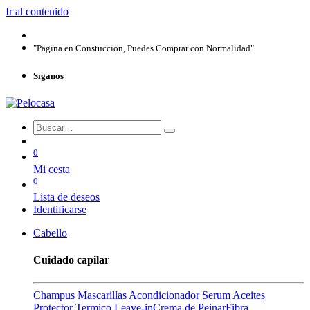
Ir al contenido
"Pagina en Constuccion, Puedes Comprar con Normalidad"
Síganos
0
Mi cesta
0
Lista de deseos
Identificarse
Cabello
Cuidado capilar
Champus
Mascarillas
Acondicionador
Serum
Aceites
Protector Termico
Leave-in
Crema de Peinar
Fibra