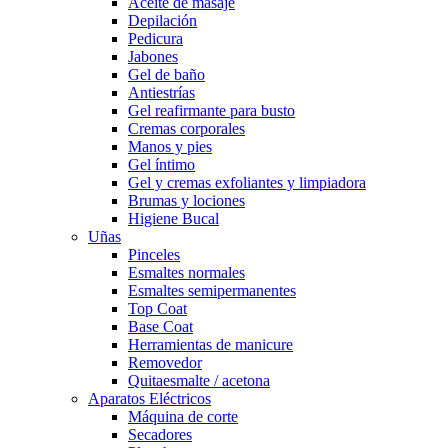
Aceite de masaje
Depilación
Pedicura
Jabones
Gel de baño
Antiestrías
Gel reafirmante para busto
Cremas corporales
Manos y pies
Gel íntimo
Gel y cremas exfoliantes y limpiadora
Brumas y lociones
Higiene Bucal
Uñas
Pinceles
Esmaltes normales
Esmaltes semipermanentes
Top Coat
Base Coat
Herramientas de manicure
Removedor
Quitaesmalte / acetona
Aparatos Eléctricos
Máquina de corte
Secadores