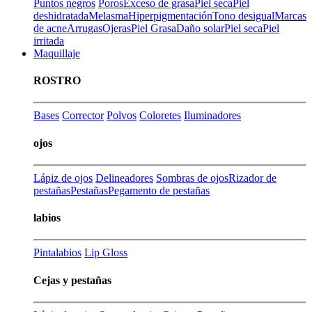
Puntos negros
Poros
Exceso de grasa
Piel seca
Piel
deshidratada
Melasma
Hiperpigmentación
Tono desigual
Marcas
de acne
Arrugas
Ojeras
Piel Grasa
Daño solar
Piel seca
Piel
irritada
Maquillaje
ROSTRO
Bases
Corrector
Polvos
Coloretes
Iluminadores
ojos
Lápiz de ojos
Delineadores
Sombras de ojos
Rizador de
pestañas
Pestañas
Pegamento de pestañas
labios
Pintalabios
Lip Gloss
Cejas y pestañas