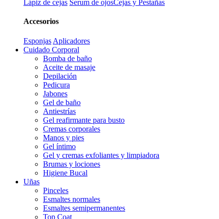
Lápiz de cejas
Serum de ojos
Cejas y Pestañas
Accesorios
Esponjas
Aplicadores
Cuidado Corporal
Bomba de baño
Aceite de masaje
Depilación
Pedicura
Jabones
Gel de baño
Antiestrías
Gel reafirmante para busto
Cremas corporales
Manos y pies
Gel íntimo
Gel y cremas exfoliantes y limpiadora
Brumas y lociones
Higiene Bucal
Uñas
Pinceles
Esmaltes normales
Esmaltes semipermanentes
Top Coat