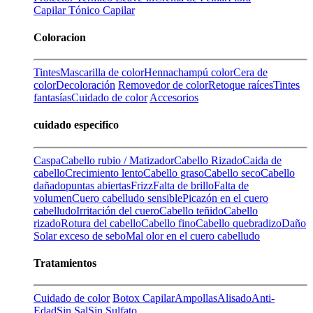
Capilar
Tónico Capilar
Coloracion
Tintes
Mascarilla de color
Henna
champú color
Cera de
color
Decoloración
Removedor de color
Retoque raíces
Tintes
fantasías
Cuidado de color
Accesorios
cuidado especifico
Caspa
Cabello rubio / Matizador
Cabello Rizado
Caida de
cabello
Crecimiento lento
Cabello graso
Cabello seco
Cabello
dañado
puntas abiertas
Frizz
Falta de brillo
Falta de
volumen
Cuero cabelludo sensible
Picazón en el cuero
cabelludo
Irritación del cuero
Cabello teñido
Cabello
rizado
Rotura del cabello
Cabello fino
Cabello quebradizo
Daño
Solar
exceso de sebo
Mal olor en el cuero cabelludo
Tratamientos
Cuidado de color
Botox Capilar
Ampollas
Alisado
Anti-
Edad
Sin Sal
Sin Sulfato