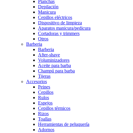
Planchas
Depilación
Manicura
Cepillos eléctricos
Dispositivo de limpieza
Aparatos manicura/pedicura
Cortadoras y trimmers
Otros
Barberia
Barberia
After-shave
Voluminizadores
Aceite para barba
Champú para barba
Tijeras
Accesorios
Peines
Cepillos
Rulos
Espejos
Cepillos térmicos
Rizos
Toallas
Herramientas de peluquería
Adornos