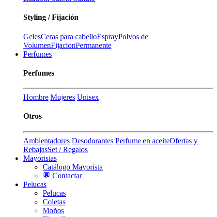
Styling / Fijación
Geles
Ceras para cabello
Espray
Polvos de
Volumen
Fijacion
Permanente
Perfumes
Perfumes
Hombre
Mujeres
Unisex
Otros
Ambientadores
Desodorantes
Perfume en aceite
Ofertas y
Rebajas
Set / Regalos
Mayoristas
Catálogo Mayorista
💬 Contactar
Pelucas
Pelucas
Coletas
Moños