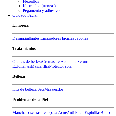
Flequillos
Kanekalon (trenzas)
Pegamento y adhesivos
Cuidado Facial
Limpieza
Desmaquillantes
Limpiadores faciales
Jabones
Tratamientos
Cremas de belleza
Cremas de Aclarante
Serum
Exfoliantes
Mascarillas
Protector solar
Belleza
Kits de belleza
Sets
Masajeador
Problemas de la Piel
Manchas oscuras
Piel opaca
Acne
Anti Edad
Espinillas
Brillo