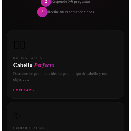
2
Responde 5-6 preguntas
3
Recibe tus recomendaciones
💇‍♀️
RUTINA CAPILAR
Cabello
Perfecto
Descubre los productos ideales para tu tipo de cabello y tus
objetivos.
EMPEZAR
→
✨
CUIDADO FACIAL