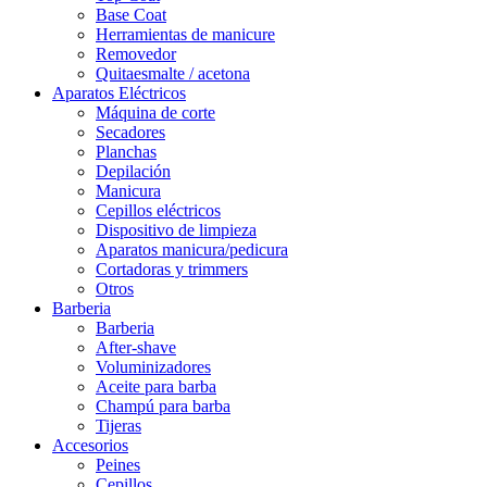
Base Coat
Herramientas de manicure
Removedor
Quitaesmalte / acetona
Aparatos Eléctricos
Máquina de corte
Secadores
Planchas
Depilación
Manicura
Cepillos eléctricos
Dispositivo de limpieza
Aparatos manicura/pedicura
Cortadoras y trimmers
Otros
Barberia
Barberia
After-shave
Voluminizadores
Aceite para barba
Champú para barba
Tijeras
Accesorios
Peines
Cepillos