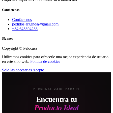
Contáctenos
Contáctenos
pedidos.arganda@gmail.com
+34 643894288
Síganos
Copyright © Pelocasa
Utilizamos cookies para ofrecerle una mejor experiencia de usuario
en este sitio web.
Política de cookies
Solo las necesarias
Acepto
PERSONALIZADO PARA TI
Encuentra tu
Producto Ideal