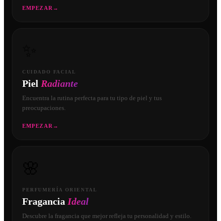
EMPEZAR
→
✨
CUIDADO FACIAL
Piel
Radiante
Encuentra la rutina perfecta para tu tipo de piel y tus
preocupaciones.
EMPEZAR
→
🌸
PERFUMERÍA ORIENTAL
Fragancia
Ideal
Descubre la fragancia que mejor refleja tu personalidad y estilo.