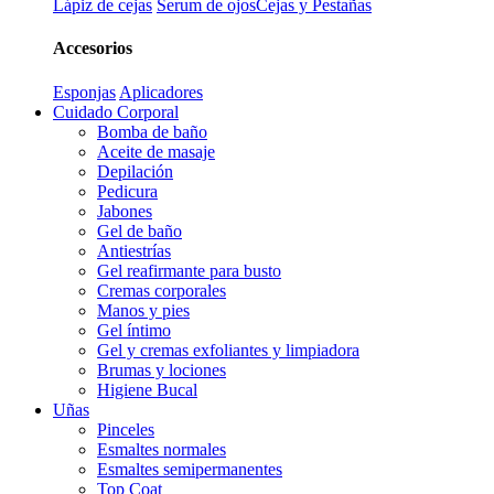
Lápiz de cejas
Serum de ojos
Cejas y Pestañas
Accesorios
Esponjas
Aplicadores
Cuidado Corporal
Bomba de baño
Aceite de masaje
Depilación
Pedicura
Jabones
Gel de baño
Antiestrías
Gel reafirmante para busto
Cremas corporales
Manos y pies
Gel íntimo
Gel y cremas exfoliantes y limpiadora
Brumas y lociones
Higiene Bucal
Uñas
Pinceles
Esmaltes normales
Esmaltes semipermanentes
Top Coat