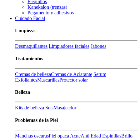
Flequillos
Kanekalon (trenzas)
Pegamento y adhesivos
Cuidado Facial
Limpieza
Desmaquillantes
Limpiadores faciales
Jabones
Tratamientos
Cremas de belleza
Cremas de Aclarante
Serum
Exfoliantes
Mascarillas
Protector solar
Belleza
Kits de belleza
Sets
Masajeador
Problemas de la Piel
Manchas oscuras
Piel opaca
Acne
Anti Edad
Espinillas
Brillo