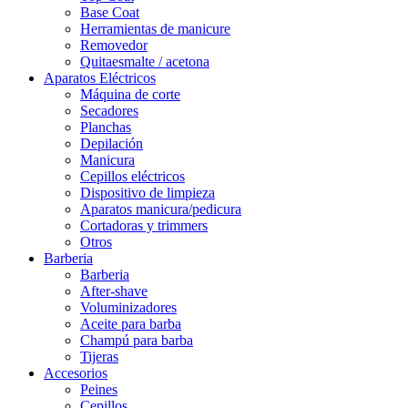
Base Coat
Herramientas de manicure
Removedor
Quitaesmalte / acetona
Aparatos Eléctricos
Máquina de corte
Secadores
Planchas
Depilación
Manicura
Cepillos eléctricos
Dispositivo de limpieza
Aparatos manicura/pedicura
Cortadoras y trimmers
Otros
Barberia
Barberia
After-shave
Voluminizadores
Aceite para barba
Champú para barba
Tijeras
Accesorios
Peines
Cepillos