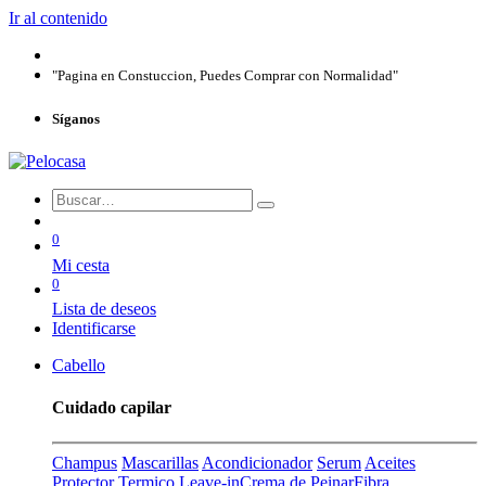
Ir al contenido
"Pagina en Constuccion, Puedes Comprar con Normalidad"
Síganos
0
Mi cesta
0
Lista de deseos
Identificarse
Cabello
Cuidado capilar
Champus
Mascarillas
Acondicionador
Serum
Aceites
Protector Termico
Leave-in
Crema de Peinar
Fibra