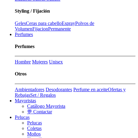
Styling / Fijación
Geles
Ceras para cabello
Espray
Polvos de
Volumen
Fijacion
Permanente
Perfumes
Perfumes
Hombre
Mujeres
Unisex
Otros
Ambientadores
Desodorantes
Perfume en aceite
Ofertas y
Rebajas
Set / Regalos
Mayoristas
Catálogo Mayorista
💬 Contactar
Pelucas
Pelucas
Coletas
Moños