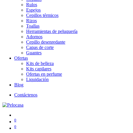
Rulos
Espejos
Cepillos térmicos
Rizos
Toallas
Herramientas de peluquería
Adornos
Cepillo desenredante
Capas de corte
Guantes
Ofertas
Kits de belleza
Kits capilares
Ofertas en perfume
Liquidación
Blog
Contáctenos
0
0