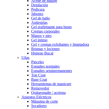
Aceite de masaje
Depilación
Pedicura
Jabones
Gel de baño
Antiestrías
Gel reafirmante para busto
Cremas corporales
Manos y pies
Gel íntimo
Gel y cremas exfoliantes y limpiadora
Brumas y lociones
Higiene Bucal
Uñas
Pinceles
Esmaltes normales
Esmaltes semipermanentes
Top Coat
Base Coat
Herramientas de manicure
Removedor
Quitaesmalte / acetona
Aparatos Eléctricos
Máquina de corte
Secadores