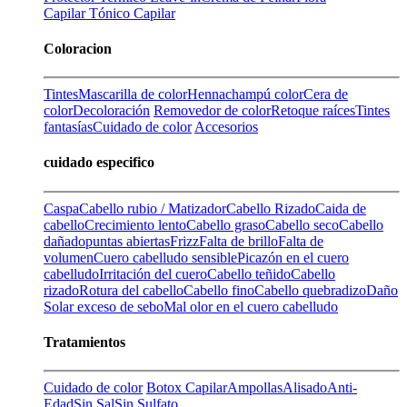
Capilar
Tónico Capilar
Coloracion
Tintes
Mascarilla de color
Henna
champú color
Cera de
color
Decoloración
Removedor de color
Retoque raíces
Tintes
fantasías
Cuidado de color
Accesorios
cuidado especifico
Caspa
Cabello rubio / Matizador
Cabello Rizado
Caida de
cabello
Crecimiento lento
Cabello graso
Cabello seco
Cabello
dañado
puntas abiertas
Frizz
Falta de brillo
Falta de
volumen
Cuero cabelludo sensible
Picazón en el cuero
cabelludo
Irritación del cuero
Cabello teñido
Cabello
rizado
Rotura del cabello
Cabello fino
Cabello quebradizo
Daño
Solar
exceso de sebo
Mal olor en el cuero cabelludo
Tratamientos
Cuidado de color
Botox Capilar
Ampollas
Alisado
Anti-
Edad
Sin Sal
Sin Sulfato