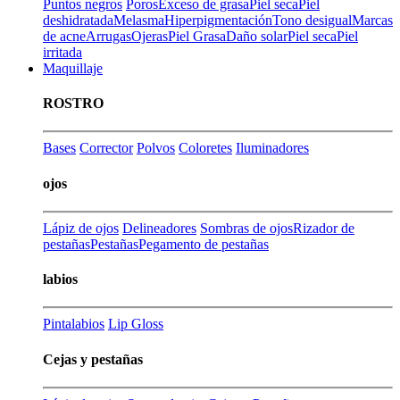
Puntos negros
Poros
Exceso de grasa
Piel seca
Piel
deshidratada
Melasma
Hiperpigmentación
Tono desigual
Marcas
de acne
Arrugas
Ojeras
Piel Grasa
Daño solar
Piel seca
Piel
irritada
Maquillaje
ROSTRO
Bases
Corrector
Polvos
Coloretes
Iluminadores
ojos
Lápiz de ojos
Delineadores
Sombras de ojos
Rizador de
pestañas
Pestañas
Pegamento de pestañas
labios
Pintalabios
Lip Gloss
Cejas y pestañas