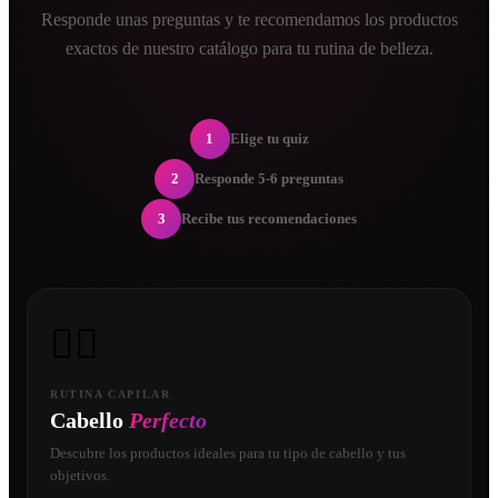
Responde unas preguntas y te recomendamos los productos
exactos de nuestro catálogo para tu rutina de belleza.
1
Elige tu quiz
2
Responde 5-6 preguntas
3
Recibe tus recomendaciones
💇‍♀️
RUTINA CAPILAR
Cabello
Perfecto
Descubre los productos ideales para tu tipo de cabello y tus
objetivos.