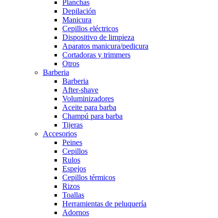
Planchas
Depilación
Manicura
Cepillos eléctricos
Dispositivo de limpieza
Aparatos manicura/pedicura
Cortadoras y trimmers
Otros
Barberia
Barberia
After-shave
Voluminizadores
Aceite para barba
Champú para barba
Tijeras
Accesorios
Peines
Cepillos
Rulos
Espejos
Cepillos térmicos
Rizos
Toallas
Herramientas de peluquería
Adornos