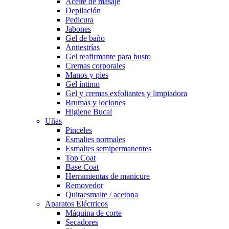
Aceite de masaje
Depilación
Pedicura
Jabones
Gel de baño
Antiestrías
Gel reafirmante para busto
Cremas corporales
Manos y pies
Gel íntimo
Gel y cremas exfoliantes y limpiadora
Brumas y lociones
Higiene Bucal
Uñas
Pinceles
Esmaltes normales
Esmaltes semipermanentes
Top Coat
Base Coat
Herramientas de manicure
Removedor
Quitaesmalte / acetona
Aparatos Eléctricos
Máquina de corte
Secadores