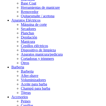
Base Coat
Herramientas de manicure
Removedor
Quitaesmalte / acetona
Aparatos Eléctricos
Máquina de corte
Secadores
Planchas
Depilación
Manicura
Cepillos eléctricos
Dispositivo de limpieza
Aparatos manicura/pedicura
Cortadoras y trimmers
Otros
Barberia
Barberia
After-shave
Voluminizadores
Aceite para barba
Champú para barba
Tijeras
Accesorios
Peines
Cepillos