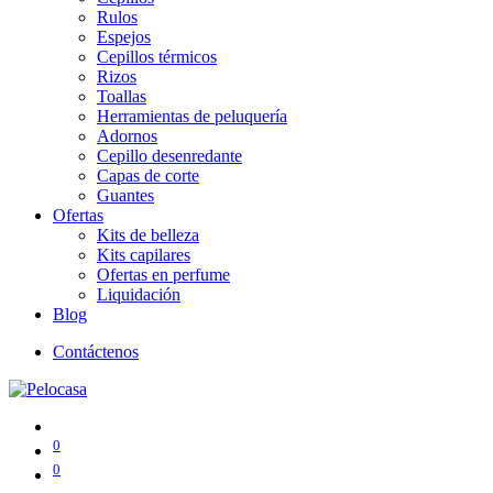
Rulos
Espejos
Cepillos térmicos
Rizos
Toallas
Herramientas de peluquería
Adornos
Cepillo desenredante
Capas de corte
Guantes
Ofertas
Kits de belleza
Kits capilares
Ofertas en perfume
Liquidación
Blog
Contáctenos
0
0