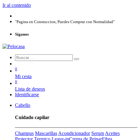
Ir al contenido
"Pagina en Constuccion, Puedes Comprar con Normalidad"
Síganos
0
Mi cesta
0
Lista de deseos
Identificarse
Cabello
Cuidado capilar
Champus
Mascarillas
Acondicionador
Serum
Aceites
Protector Termico
Leave-in
Crema de Peinar
Fibra