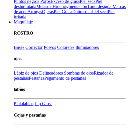
Puntos negros
Poros
Exceso de grasa
Piel seca
Piel
deshidratada
Melasma
Hiperpigmentación
Tono desigual
Marcas
de acne
Arrugas
Ojeras
Piel Grasa
Daño solar
Piel seca
Piel
irritada
Maquillaje
ROSTRO
Bases
Corrector
Polvos
Coloretes
Iluminadores
ojos
Lápiz de ojos
Delineadores
Sombras de ojos
Rizador de
pestañas
Pestañas
Pegamento de pestañas
labios
Pintalabios
Lip Gloss
Cejas y pestañas