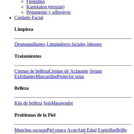
Flequillos
Kanekalon (trenzas)
Pegamento y adhesivos
Cuidado Facial
Limpieza
Desmaquillantes
Limpiadores faciales
Jabones
Tratamientos
Cremas de belleza
Cremas de Aclarante
Serum
Exfoliantes
Mascarillas
Protector solar
Belleza
Kits de belleza
Sets
Masajeador
Problemas de la Piel
Manchas oscuras
Piel opaca
Acne
Anti Edad
Espinillas
Brillo