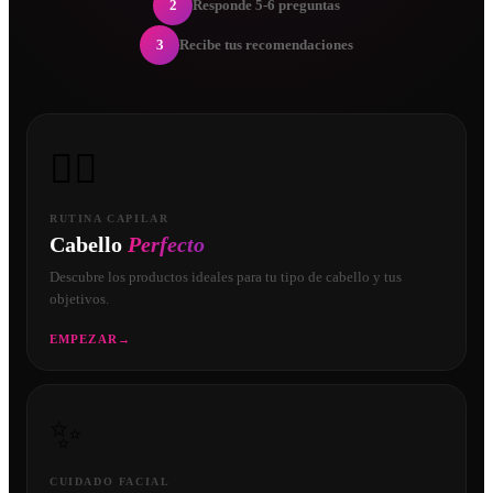
2
Responde 5-6 preguntas
3
Recibe tus recomendaciones
💇‍♀️
RUTINA CAPILAR
Cabello
Perfecto
Descubre los productos ideales para tu tipo de cabello y tus
objetivos.
EMPEZAR
→
✨
CUIDADO FACIAL