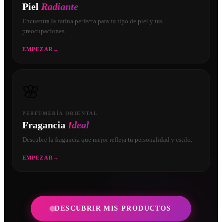
Piel
Radiante
Encuentra la rutina perfecta para tu tipo de piel y tus
preocupaciones.
EMPEZAR
→
🌸
PERFUMERÍA ORIENTAL
Fragancia
Ideal
Descubre la fragancia que mejor refleja tu personalidad y estilo.
EMPEZAR
→
DESCUBRIR MIS PRODUCTOS