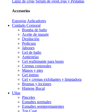
Lápiz de cejas
Serum de ojos
Cejas y Pestañas
Accesorios
Esponjas
Aplicadores
Cuidado Corporal
Bomba de baño
Aceite de masaje
Depilación
Pedicura
Jabones
Gel de baño
Antiestrías
Gel reafirmante para busto
Cremas corporales
Manos y pies
Gel íntimo
Gel y cremas exfoliantes y limpiadora
Brumas y lociones
Higiene Bucal
Uñas
Pinceles
Esmaltes normales
Esmaltes semipermanentes
Top Coat