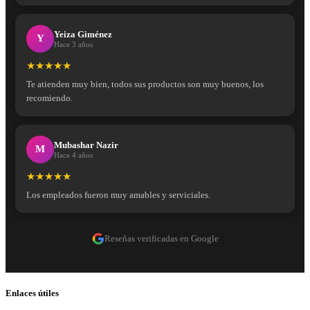
Yeiza Giménez
Y
Hace 3 años
★★★★★
Te atienden muy bien, todos sus productos son muy buenos, los
recomiendo.
Mubashar Nazir
M
Hace 4 años
★★★★★
Los empleados fueron muy amables y serviciales.
Reseñas verificadas en Google
Enlaces útiles