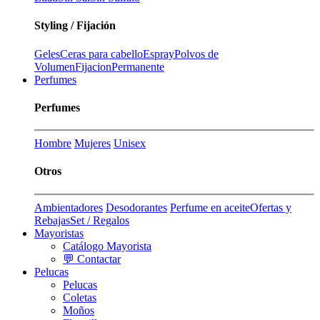
Styling / Fijación
Geles
Ceras para cabello
Espray
Polvos de
Volumen
Fijacion
Permanente
Perfumes
Perfumes
Hombre
Mujeres
Unisex
Otros
Ambientadores
Desodorantes
Perfume en aceite
Ofertas y
Rebajas
Set / Regalos
Mayoristas
Catálogo Mayorista
💬 Contactar
Pelucas
Pelucas
Coletas
Moños