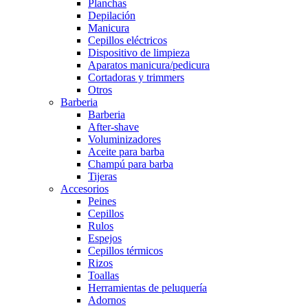
Planchas
Depilación
Manicura
Cepillos eléctricos
Dispositivo de limpieza
Aparatos manicura/pedicura
Cortadoras y trimmers
Otros
Barberia
Barberia
After-shave
Voluminizadores
Aceite para barba
Champú para barba
Tijeras
Accesorios
Peines
Cepillos
Rulos
Espejos
Cepillos térmicos
Rizos
Toallas
Herramientas de peluquería
Adornos