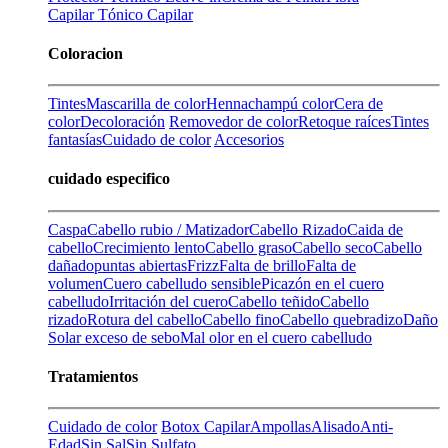
Capilar
Tónico Capilar
Coloracion
Tintes
Mascarilla de color
Henna
champú color
Cera de
color
Decoloración
Removedor de color
Retoque raíces
Tintes
fantasías
Cuidado de color
Accesorios
cuidado especifico
Caspa
Cabello rubio / Matizador
Cabello Rizado
Caida de
cabello
Crecimiento lento
Cabello graso
Cabello seco
Cabello
dañado
puntas abiertas
Frizz
Falta de brillo
Falta de
volumen
Cuero cabelludo sensible
Picazón en el cuero
cabelludo
Irritación del cuero
Cabello teñido
Cabello
rizado
Rotura del cabello
Cabello fino
Cabello quebradizo
Daño
Solar
exceso de sebo
Mal olor en el cuero cabelludo
Tratamientos
Cuidado de color
Botox Capilar
Ampollas
Alisado
Anti-
Edad
Sin Sal
Sin Sulfato