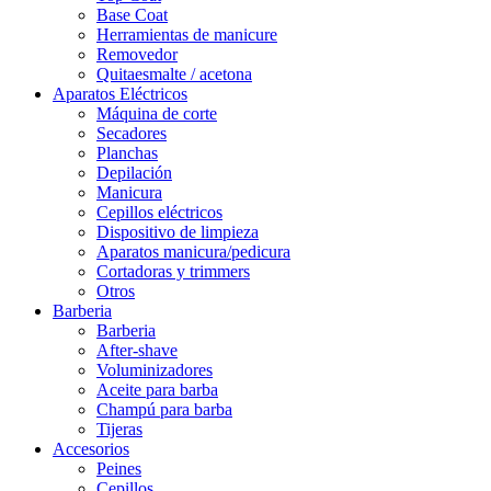
Base Coat
Herramientas de manicure
Removedor
Quitaesmalte / acetona
Aparatos Eléctricos
Máquina de corte
Secadores
Planchas
Depilación
Manicura
Cepillos eléctricos
Dispositivo de limpieza
Aparatos manicura/pedicura
Cortadoras y trimmers
Otros
Barberia
Barberia
After-shave
Voluminizadores
Aceite para barba
Champú para barba
Tijeras
Accesorios
Peines
Cepillos