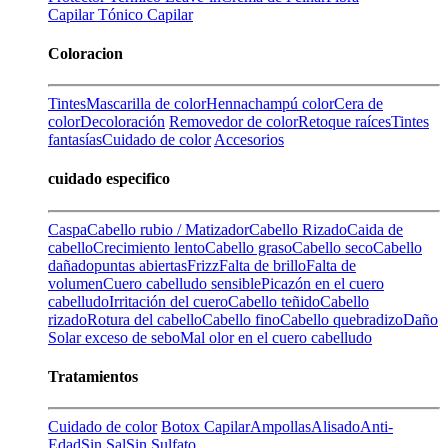
Capilar
Tónico Capilar
Coloracion
Tintes
Mascarilla de color
Henna
champú color
Cera de
color
Decoloración
Removedor de color
Retoque raíces
Tintes
fantasías
Cuidado de color
Accesorios
cuidado especifico
Caspa
Cabello rubio / Matizador
Cabello Rizado
Caida de
cabello
Crecimiento lento
Cabello graso
Cabello seco
Cabello
dañado
puntas abiertas
Frizz
Falta de brillo
Falta de
volumen
Cuero cabelludo sensible
Picazón en el cuero
cabelludo
Irritación del cuero
Cabello teñido
Cabello
rizado
Rotura del cabello
Cabello fino
Cabello quebradizo
Daño
Solar
exceso de sebo
Mal olor en el cuero cabelludo
Tratamientos
Cuidado de color
Botox Capilar
Ampollas
Alisado
Anti-
Edad
Sin Sal
Sin Sulfato