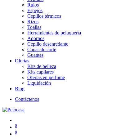
Rulos
Espejos
Cepillos térmicos
Rizos
Toallas
Herramientas de peluquería
Adornos
Cepillo desenredante
Capas de corte
Guantes
Ofertas
Kits de belleza
Kits capilares
Ofertas en perfume
Liquidación
Blog
Contáctenos
0
0