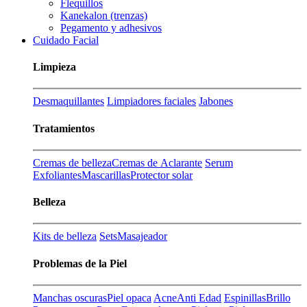
Flequillos
Kanekalon (trenzas)
Pegamento y adhesivos
Cuidado Facial
Limpieza
Desmaquillantes
Limpiadores faciales
Jabones
Tratamientos
Cremas de belleza
Cremas de Aclarante
Serum
Exfoliantes
Mascarillas
Protector solar
Belleza
Kits de belleza
Sets
Masajeador
Problemas de la Piel
Manchas oscuras
Piel opaca
Acne
Anti Edad
Espinillas
Brillo