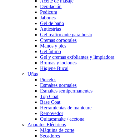
Aceite de masaje
Depilación
Pedicura
Jabones
Gel de baño
Antiestrías
Gel reafirmante para busto
Cremas corporales
Manos y pies
Gel íntimo
Gel y cremas exfoliantes y limpiadora
Brumas y lociones
Higiene Bucal
Uñas
Pinceles
Esmaltes normales
Esmaltes semipermanentes
Top Coat
Base Coat
Herramientas de manicure
Removedor
Quitaesmalte / acetona
Aparatos Eléctricos
Máquina de corte
Secadores