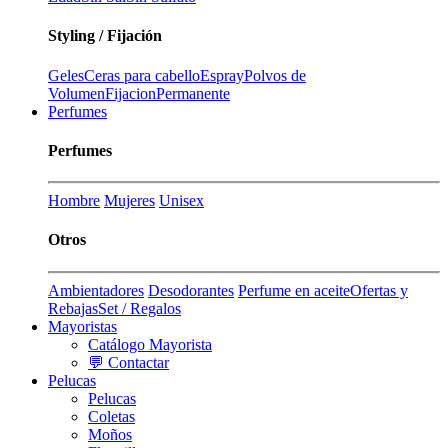
Styling / Fijación
Geles
Ceras para cabello
Espray
Polvos de
Volumen
Fijacion
Permanente
Perfumes
Perfumes
Hombre
Mujeres
Unisex
Otros
Ambientadores
Desodorantes
Perfume en aceite
Ofertas y
Rebajas
Set / Regalos
Mayoristas
Catálogo Mayorista
💬 Contactar
Pelucas
Pelucas
Coletas
Moños