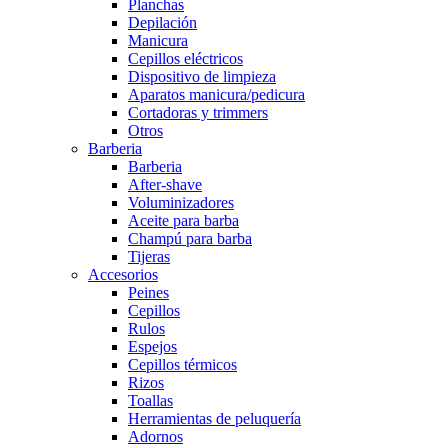
Planchas
Depilación
Manicura
Cepillos eléctricos
Dispositivo de limpieza
Aparatos manicura/pedicura
Cortadoras y trimmers
Otros
Barberia
Barberia
After-shave
Voluminizadores
Aceite para barba
Champú para barba
Tijeras
Accesorios
Peines
Cepillos
Rulos
Espejos
Cepillos térmicos
Rizos
Toallas
Herramientas de peluquería
Adornos