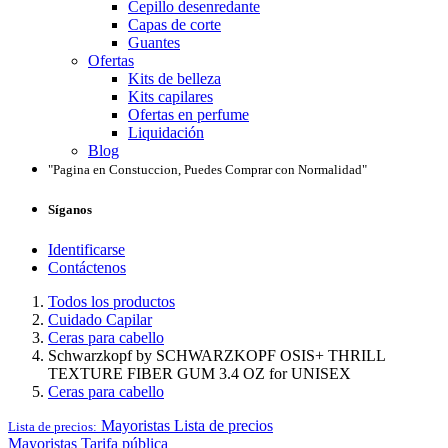
Cepillo desenredante
Capas de corte
Guantes
Ofertas
Kits de belleza
Kits capilares
Ofertas en perfume
Liquidación
Blog
"Pagina en Constuccion, Puedes Comprar con Normalidad"
Síganos
Identificarse
Contáctenos
Todos los productos
Cuidado Capilar
Ceras para cabello
Schwarzkopf by SCHWARZKOPF OSIS+ THRILL
TEXTURE FIBER GUM 3.4 OZ for UNISEX
Ceras para cabello
Mayoristas
Lista de precios
Lista de precios:
Mayoristas
Tarifa pública