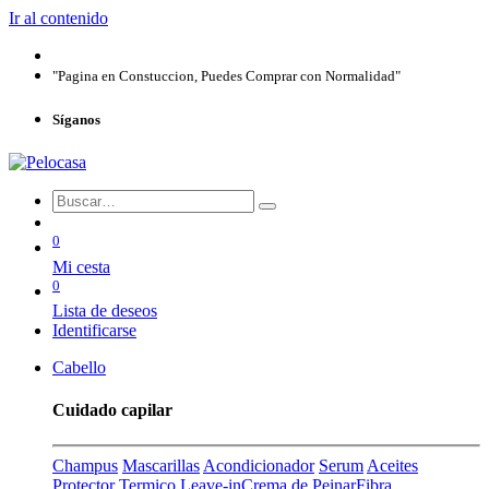
Ir al contenido
"Pagina en Constuccion, Puedes Comprar con Normalidad"
Síganos
0
Mi cesta
0
Lista de deseos
Identificarse
Cabello
Cuidado capilar
Champus
Mascarillas
Acondicionador
Serum
Aceites
Protector Termico
Leave-in
Crema de Peinar
Fibra