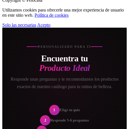
Copyright © Pelocasa
Utilizamos cookies para ofrecerle una mejor experiencia de usuario
en este sitio web.
Política de cookies
Solo las necesarias
Acepto
PERSONALIZADO PARA TI
Encuentra tu
Producto Ideal
Responde unas preguntas y te recomendamos los productos
exactos de nuestro catálogo para tu rutina de belleza.
1
Elige tu quiz
2
Responde 5-6 preguntas