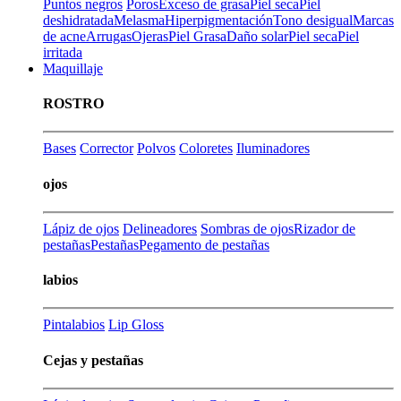
Puntos negros
Poros
Exceso de grasa
Piel seca
Piel
deshidratada
Melasma
Hiperpigmentación
Tono desigual
Marcas
de acne
Arrugas
Ojeras
Piel Grasa
Daño solar
Piel seca
Piel
irritada
Maquillaje
ROSTRO
Bases
Corrector
Polvos
Coloretes
Iluminadores
ojos
Lápiz de ojos
Delineadores
Sombras de ojos
Rizador de
pestañas
Pestañas
Pegamento de pestañas
labios
Pintalabios
Lip Gloss
Cejas y pestañas