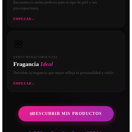
Encuentra la rutina perfecta para tu tipo de piel y tus
preocupaciones.
EMPEZAR
→
🌸
PERFUMERÍA ORIENTAL
Fragancia
Ideal
Descubre la fragancia que mejor refleja tu personalidad y estilo.
EMPEZAR
→
DESCUBRIR MIS PRODUCTOS