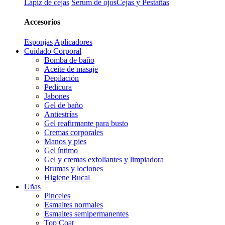
Lápiz de cejas
Serum de ojos
Cejas y Pestañas
Accesorios
Esponjas
Aplicadores
Cuidado Corporal
Bomba de baño
Aceite de masaje
Depilación
Pedicura
Jabones
Gel de baño
Antiestrías
Gel reafirmante para busto
Cremas corporales
Manos y pies
Gel íntimo
Gel y cremas exfoliantes y limpiadora
Brumas y lociones
Higiene Bucal
Uñas
Pinceles
Esmaltes normales
Esmaltes semipermanentes
Top Coat