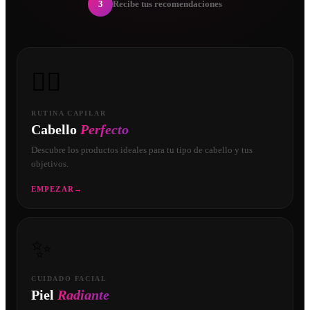
3
Recibe tus recomendaciones
💇‍♀️
RUTINA CAPILAR
Cabello
Perfecto
Descubre los productos ideales para tu tipo de cabello y tus
objetivos.
EMPEZAR
→
✨
CUIDADO FACIAL
Piel
Radiante