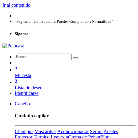
Ir al contenido
"Pagina en Constuccion, Puedes Comprar con Normalidad"
Síganos
0
Mi cesta
0
Lista de deseos
Identificarse
Cabello
Cuidado capilar
Champus
Mascarillas
Acondicionador
Serum
Aceites
Protector Termico
Leave-in
Crema de Peinar
Fibra