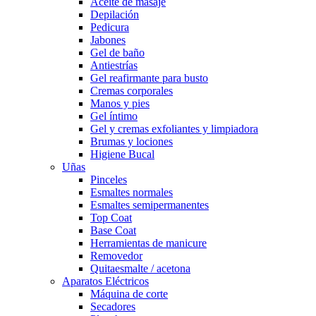
Aceite de masaje
Depilación
Pedicura
Jabones
Gel de baño
Antiestrías
Gel reafirmante para busto
Cremas corporales
Manos y pies
Gel íntimo
Gel y cremas exfoliantes y limpiadora
Brumas y lociones
Higiene Bucal
Uñas
Pinceles
Esmaltes normales
Esmaltes semipermanentes
Top Coat
Base Coat
Herramientas de manicure
Removedor
Quitaesmalte / acetona
Aparatos Eléctricos
Máquina de corte
Secadores