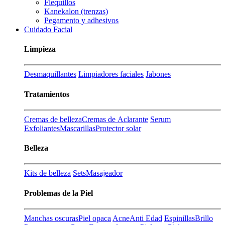
Flequillos
Kanekalon (trenzas)
Pegamento y adhesivos
Cuidado Facial
Limpieza
Desmaquillantes
Limpiadores faciales
Jabones
Tratamientos
Cremas de belleza
Cremas de Aclarante
Serum
Exfoliantes
Mascarillas
Protector solar
Belleza
Kits de belleza
Sets
Masajeador
Problemas de la Piel
Manchas oscuras
Piel opaca
Acne
Anti Edad
Espinillas
Brillo