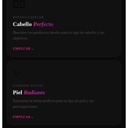
💇‍♀️
RUTINA CAPILAR
Cabello
Perfecto
Descubre los productos ideales para tu tipo de cabello y tus
objetivos.
EMPEZAR
→
✨
CUIDADO FACIAL
Piel
Radiante
Encuentra la rutina perfecta para tu tipo de piel y tus
preocupaciones.
EMPEZAR
→