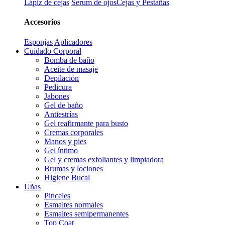
Lápiz de cejas
Serum de ojos
Cejas y Pestañas
Accesorios
Esponjas
Aplicadores
Cuidado Corporal
Bomba de baño
Aceite de masaje
Depilación
Pedicura
Jabones
Gel de baño
Antiestrías
Gel reafirmante para busto
Cremas corporales
Manos y pies
Gel íntimo
Gel y cremas exfoliantes y limpiadora
Brumas y lociones
Higiene Bucal
Uñas
Pinceles
Esmaltes normales
Esmaltes semipermanentes
Top Coat