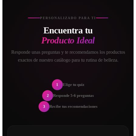
PERSONALIZADO PARA TI
Encuentra tu
Producto Ideal
Responde unas preguntas y te recomendamos los productos
exactos de nuestro catálogo para tu rutina de belleza.
1
Elige tu quiz
2
Responde 5-6 preguntas
3
Recibe tus recomendaciones