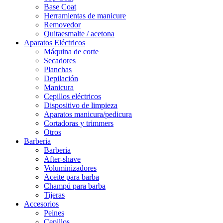
Base Coat
Herramientas de manicure
Removedor
Quitaesmalte / acetona
Aparatos Eléctricos
Máquina de corte
Secadores
Planchas
Depilación
Manicura
Cepillos eléctricos
Dispositivo de limpieza
Aparatos manicura/pedicura
Cortadoras y trimmers
Otros
Barberia
Barberia
After-shave
Voluminizadores
Aceite para barba
Champú para barba
Tijeras
Accesorios
Peines
Cepillos