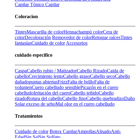
Capilar
Tónico Capilar
Coloracion
Tintes
Mascarilla de color
Henna
champú color
Cera de
color
Decoloración
Removedor de color
Retoque raíces
Tintes
fantasías
Cuidado de color
Accesorios
cuidado especifico
Caspa
Cabello rubio / Matizador
Cabello Rizado
Caida de
cabello
Crecimiento lento
Cabello graso
Cabello seco
Cabello
dañado
puntas abiertas
Frizz
Falta de brillo
Falta de
volumen
Cuero cabelludo sensible
Picazón en el cuero
cabelludo
Irritación del cuero
Cabello teñido
Cabello
rizado
Rotura del cabello
Cabello fino
Cabello quebradizo
Daño
Solar
exceso de sebo
Mal olor en el cuero cabelludo
Tratamientos
Cuidado de color
Botox Capilar
Ampollas
Alisado
Anti-
Edad
Sin Sal
Sin Sulfato