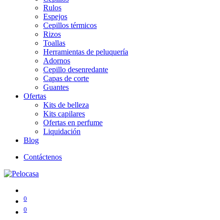
Rulos
Espejos
Cepillos térmicos
Rizos
Toallas
Herramientas de peluquería
Adornos
Cepillo desenredante
Capas de corte
Guantes
Ofertas
Kits de belleza
Kits capilares
Ofertas en perfume
Liquidación
Blog
Contáctenos
0
0