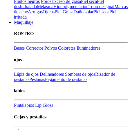
Puntos negros
Poros
Exceso de grasa
Piel seca
Piel
deshidratada
Melasma
Hiperpigmentación
Tono desigual
Marcas
de acne
Arrugas
Ojeras
Piel Grasa
Daño solar
Piel seca
Piel
irritada
Maquillaje
ROSTRO
Bases
Corrector
Polvos
Coloretes
Iluminadores
ojos
Lápiz de ojos
Delineadores
Sombras de ojos
Rizador de
pestañas
Pestañas
Pegamento de pestañas
labios
Pintalabios
Lip Gloss
Cejas y pestañas