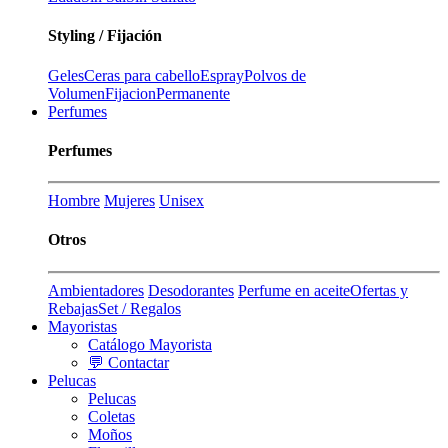
Styling / Fijación
Geles
Ceras para cabello
Espray
Polvos de
Volumen
Fijacion
Permanente
Perfumes
Perfumes
Hombre
Mujeres
Unisex
Otros
Ambientadores
Desodorantes
Perfume en aceite
Ofertas y
Rebajas
Set / Regalos
Mayoristas
Catálogo Mayorista
💬 Contactar
Pelucas
Pelucas
Coletas
Moños