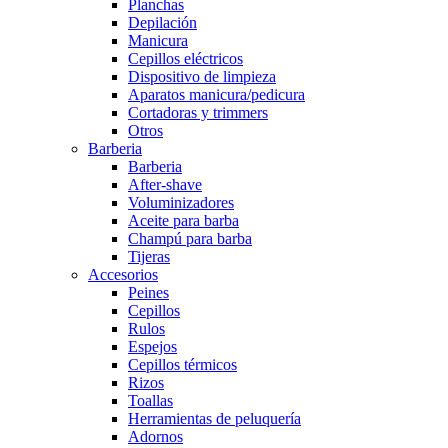
Planchas
Depilación
Manicura
Cepillos eléctricos
Dispositivo de limpieza
Aparatos manicura/pedicura
Cortadoras y trimmers
Otros
Barberia
Barberia
After-shave
Voluminizadores
Aceite para barba
Champú para barba
Tijeras
Accesorios
Peines
Cepillos
Rulos
Espejos
Cepillos térmicos
Rizos
Toallas
Herramientas de peluquería
Adornos