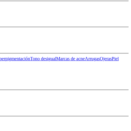
perpigmentación
Tono desigual
Marcas de acne
Arrugas
Ojeras
Piel