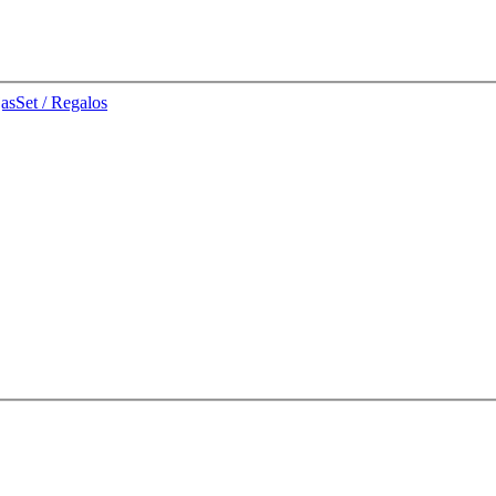
jas
Set / Regalos