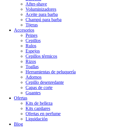
After-shave
Voluminizadores
Aceite para barba
Champú para barba
Tijeras
Accesorios
Peines
Cepillos
Rulos
Espejos
Cepillos térmicos
Rizos
Toallas
Herramientas de peluquería
Adornos
Cepillo desenredante
Capas de corte
Guantes
Ofertas
Kits de belleza
Kits capilares
Ofertas en perfume
Liquidación
Blog