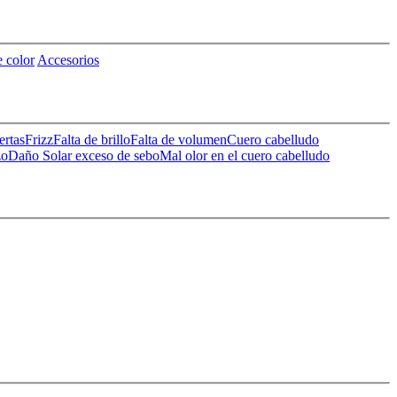
 color
Accesorios
ertas
Frizz
Falta de brillo
Falta de volumen
Cuero cabelludo
zo
Daño Solar
exceso de sebo
Mal olor en el cuero cabelludo