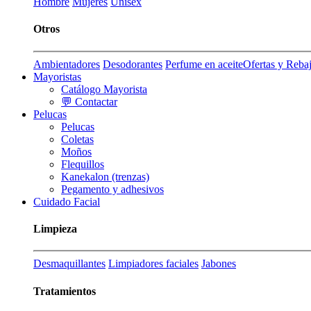
Hombre
Mujeres
Unisex
Otros
Ambientadores
Desodorantes
Perfume en aceite
Ofertas y Reba
Mayoristas
Catálogo Mayorista
💬 Contactar
Pelucas
Pelucas
Coletas
Moños
Flequillos
Kanekalon (trenzas)
Pegamento y adhesivos
Cuidado Facial
Limpieza
Desmaquillantes
Limpiadores faciales
Jabones
Tratamientos