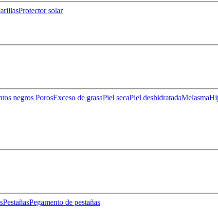
rillas
Protector solar
ntos negros
Poros
Exceso de grasa
Piel seca
Piel deshidratada
Melasma
Hi
s
Pestañas
Pegamento de pestañas