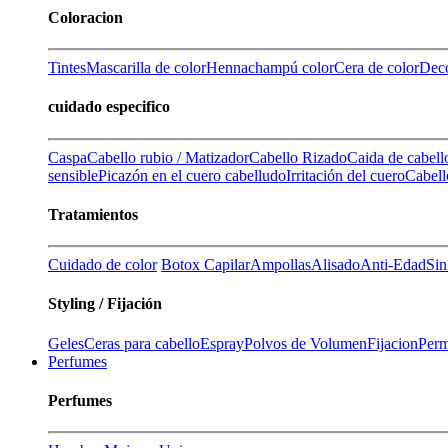
Coloracion
Tintes
Mascarilla de color
Henna
champú color
Cera de color
Deco
cuidado especifico
Caspa
Cabello rubio / Matizador
Cabello Rizado
Caida de cabell
sensible
Picazón en el cuero cabelludo
Irritación del cuero
Cabell
Tratamientos
Cuidado de color
Botox Capilar
Ampollas
Alisado
Anti-Edad
Sin
Styling / Fijación
Geles
Ceras para cabello
Espray
Polvos de Volumen
Fijacion
Perm
Perfumes
Perfumes