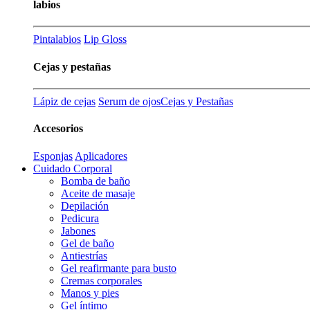
labios
Pintalabios
Lip Gloss
Cejas y pestañas
Lápiz de cejas
Serum de ojos
Cejas y Pestañas
Accesorios
Esponjas
Aplicadores
Cuidado Corporal
Bomba de baño
Aceite de masaje
Depilación
Pedicura
Jabones
Gel de baño
Antiestrías
Gel reafirmante para busto
Cremas corporales
Manos y pies
Gel íntimo