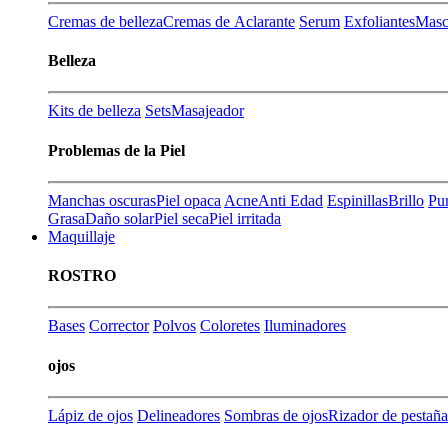
Cremas de belleza
Cremas de Aclarante
Serum
Exfoliantes
Masca
Belleza
Kits de belleza
Sets
Masajeador
Problemas de la Piel
Manchas oscuras
Piel opaca
Acne
Anti Edad
Espinillas
Brillo
Pu
Grasa
Daño solar
Piel seca
Piel irritada
Maquillaje
ROSTRO
Bases
Corrector
Polvos
Coloretes
Iluminadores
ojos
Lápiz de ojos
Delineadores
Sombras de ojos
Rizador de pestaña