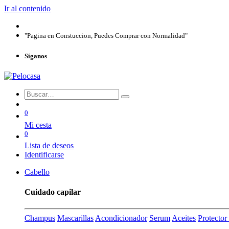
Ir al contenido
"Pagina en Constuccion, Puedes Comprar con Normalidad"
Síganos
0
Mi cesta
0
Lista de deseos
Identificarse
Cabello
Cuidado capilar
Champus
Mascarillas
Acondicionador
Serum
Aceites
Protecto