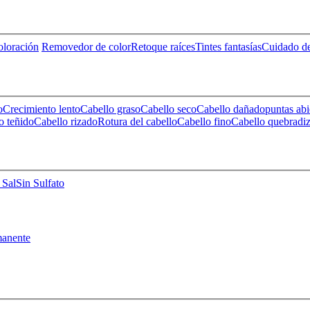
loración
Removedor de color
Retoque raíces
Tintes fantasías
Cuidado de
o
Crecimiento lento
Cabello graso
Cabello seco
Cabello dañado
puntas abi
o teñido
Cabello rizado
Rotura del cabello
Cabello fino
Cabello quebradi
 Sal
Sin Sulfato
anente