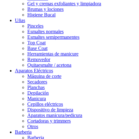
Gel y cremas exfoliantes y limpiadora
Brumas y lociones
Higiene Bucal
Uñas
Pinceles
Esmaltes normales
Esmaltes semipermanentes
Top Coat
Base Coat
Herramientas de manicure
Removedor
Quitaesmalte / acetona
Aparatos Eléctricos
Máquina de corte
Secadores
Planchas
Depilación
Manicura
Cepillos eléctricos
Dispositivo de limpieza
Aparatos manicura/pedicura
Cortadoras y trimmers
Otros
Barberia
Barberia